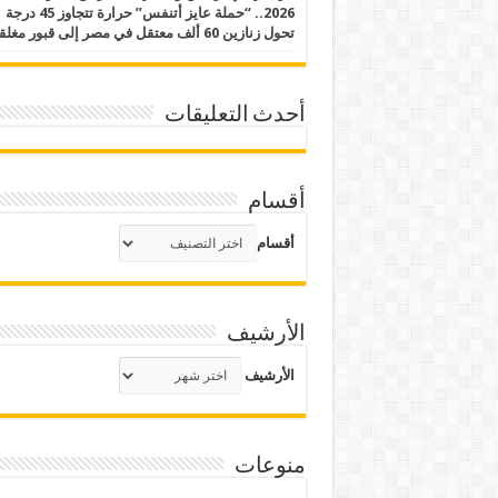
2026.. “حملة عايز أتنفس” حرارة تتجاوز 45 درجة
تحول زنازين 60 ألف معتقل في مصر إلى قبور مغلقة
أحدث التعليقات
أقسام
أقسام
الأرشيف
الأرشيف
منوعات