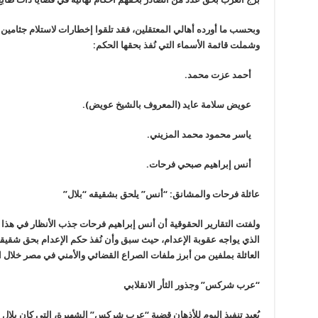
وبحسب ما أورده أهالي المعتقلين، فقد تلقوا إخطارات لاستلام جثامين
وشملت قائمة الأسماء التي نُفذ بحقها الحكم:
أحمد عزت محمد.
عويض سلامة عايد (المعروف بالشيخ عويض).
ياسر محمود محمد المزيني.
أنس إبراهيم صبحي فرحات.
عائلة فرحات والمشانق: “أنس” يلحق بشقيقه “بلال”
ولفتت التقارير الحقوقية أن أنس إبراهيم فرحات جذب الأنظار في هذا ال
العائلة بملفين من أبرز ملفات الصراع القضائي والأمني في مصر خلال ال
“
عرب شركس” وجذور الثأر الانقلابي
يُعيد تنفيذ اليوم للأذهان قضية “عرب شركس” الشهيرة، التي كان بلال ف