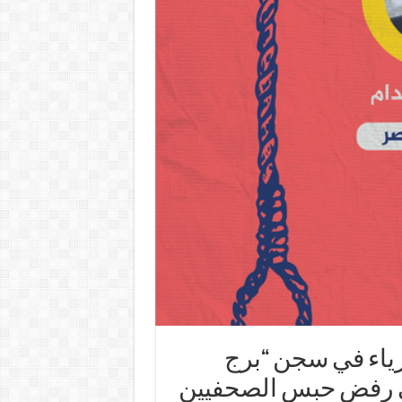
رياء في سجن “برج
ين 4 مايو 2026.. مرسي رفض حبس الصحفيين