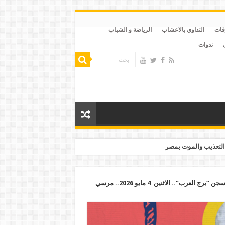
قات
التداوي بالاعشاب
الرياضة و الشباب
ندوات
التعذيب والموت بمصر
السيسي يُنفّذ أحكام إعدام بحق أبرياء في سجن “برج العرب”.. الاثنين 4 مايو 2026.. مرسي