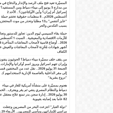
المسيّرة تعيد فتح ملف الرصد والإنذار والدفاع في 
من مدارج 5 يونيو إلى ميناء دمياط ومن المستفيد؟
إسرائيل أم إيران؟ وأين الأوكتاجون؟.. الأحد 2
أغسطس 2026م.. 8 منظمات حقوقية تختتم حملة
“عايز أتنفس” بـ13 مطلبا وتحذر من موت المحتجز
بسبب التكدس والحر
حملة بقاء السيسي ليوم الدين: تجاوز للدستور وتج
للأزمات الاقتصادية والمعيشية.. السبت 1 أغس
2026.. أوضاع قاسية لأصحاب الم
أشهر شهادات مُحْزِنة لأصحاب المعاشات والعيش ع
الكفاف
من يقف خلف مسيّرة ميناء دمياط؟ الحوثيون ينفون
وإيران تتهم اسرائيل وبروز اسم أوكرانيا والإمارات.
الجمعة 31 يوليو 2026.. نقل عدد من المختفين قسر
إلى مقر الداخلية بالعاصمة الإدارية لاستخدامهم كـ
“دروع بشرية”
هجوم بمسيّرة على منشأة أمريكية للغاز في ميناء
دمياط والنظام المصري ينفي ثم يقر ويعترف.. ال
30 يوليو 2026.. إدارة سجن بدر تمنع علاج معتقل
82 عاما بعد إصابته بغيبوبة
“دولة العبار” انتزعت البحر من المصريين وجعلت
مراسي للإ