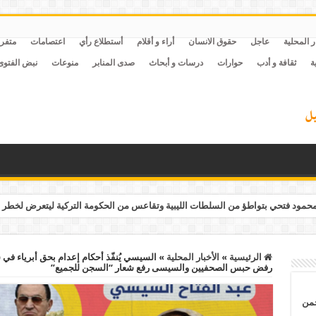
ر المحلية
عاجل
حقوق الانسان
أراء و أقلام
أستطلاع رأي
اعتصامات
متفر
ة
ثقافة و أدب
حوارات
درسات و أبحاث
صدى المنابر
منوعات
نبض الفتوى
مود فتحي بتواطؤ من السلطات الليبية وتقاعس من الحكومة التركية ليتعرض لخطر 
الرئيسية
»
الأخبار المحلية
»
رفض حبس الصحفيين والسيسى رفع شعار “السجن للجميع”
حمن