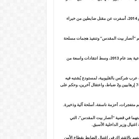
وبدأت بمداهمة أمنية لمخزن في منطقة “عرب شركس” بالقليوبية عام 2014، أسفرت عن مقتل ضابطين من خبراء
نظيم “أنصار بيت المقدس” وتنفيذ هجمات مسلحة
و”عرب شركس” من أوائل القضايا التي شهدت تنفيذ أحكام إعدام جماعية بعد عام 2013، وسط انتقادات واسعة من
الانقلاب أنها أثناء مداهمة أمنية في مارس 2014 بقرية عرب شركس بالقليوبية، لمستودع يُشتبه فيه
كمصنع متفجرات لخلية تابعة لأنصار بيت المقدس. أسفرت عن مقتل 5-7 إرهابيين و2 ضباط، واعتقال آخرين، وحكم على
غتيال وزير
الداخلية الأسبق
.
م بالاشتراك في اغتيال الضابط بقطاع الأمن