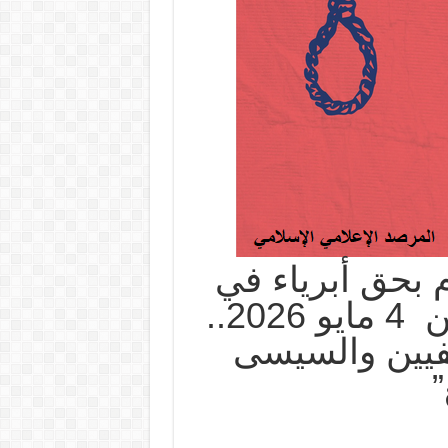
م بحق أبرياء في
سجن “برج العرب”.. الاثنين 4 مايو 2026..
ين والسيسى