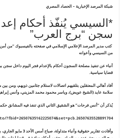
شبكة المرصد الإخبارية – الحصاد المصري
*السيسي يُنفّذ أحكام إعد
سجن “برج العرب”
كتب مدير المرصد الإعلامي الإسلامي في صفحته بالفيسبوك “من أمن 
من السيسي وأعوانه
أنباء عن تنفيذ مصلحة السجون أحكام بالإعدام فجر اليوم داخل سجن ب
قضايا سياسية
.
أفاد أهالي المعتقلين بتلقيهم اتصالات لاستلام جثامين ذويهم، ومن ب
سلامة عايد (الشيخ عويض)، وياسر محمود محمد المزيني، وأنس إبرا
يُذكر أن “أنس فرحات” هو الشقيق الثاني الذي تنفذ فيه المشانق حكمها، ب
o/?fbid=26507635162225074&set=pcb.26507635528891704
وأفادت تقارير حقوقية وأنب
برج العرب بحق عدد من الصادر بحقهم أحكام نهائية في قضايا ذات طا