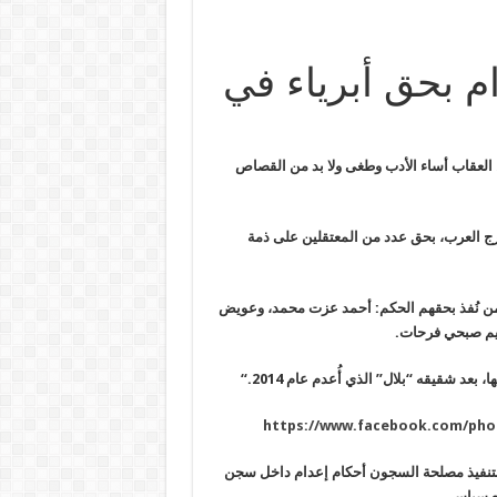
ام بحق أبرياء في
العقاب أساء الأدب وطغى ولا بد من القصاص
رج العرب، بحق عدد من المعتقلين على ذمة
ين من نُفذ بحقهم الحكم: أحمد عزت محمد، وعويض
هيم صبحي فرحات
.
عد شقيقه “بلال” الذي أُعدم عام 2014
.
“
https://www.facebook.com/phot
اء متداولة، صباح أمس الأحد 3 مايو الجاري، بتنفيذ مصلحة السجون أحكام إعدام داخل سجن
بع سياسي.