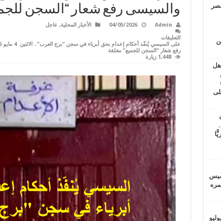
مصر
والسيسى رفع شعار “السجن للجمي
Admin
04/05/2026
الأخبار المحلية
,
عاجل
التعليقات
ين
رفع شعار “السجن للجميع” مغلقة
1,448 زيارة
اهل
طس
عاشات المتأخرة 6
لى
.
يًّا
خميس
 عمره
ماراتيين ومآسي للمصريين.. الأربعاء 29 يوليو