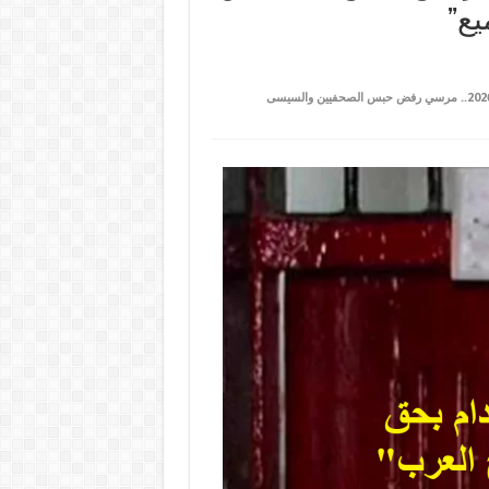
ع”
على السيسي يُنفّذ أحكام إعدام بحق أبرياء في سجن “برج العرب”.. الاثنين 4 مايو 2026.. مرسي رفض حبس الصحفيين والسيسى