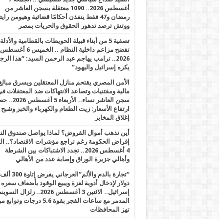
أغسطس 2026.. 1090 معتقلة بسجن العاشر من
رمضان و47 فقط ينفذن أحكامًا قضائية وهيومن را
ووتش ترصد تدهور الحقوق والحريات بمصر
تصفية 5 من أبناء قبيلة الحويطات بالقطامية والأدلة
تفضح مزاعم داخلية النظام .. الخميس 6 أغسطس
2026.. ترامب يهاجم عبد الرحمن السيد: “هذا الرج
يكره إسرائيل واليهود”
الأمن المصري يقتحم منازل المعتقلين ويسرق مبالغ
مالية ومقتنيات وتصاعد الانتهاكات ضد المعتقلات ف
سجن العاشر نساء.. الأربعاء 5 
ارتفاع الأسعار: زيت الطعام والكهرباء والخبز وشبح
إغلاق المخابز
أين تذهب أموال القروض؟ لماذا يواصل صندوق الن
إقراض الحكومة رغم تراجع مؤشرات الاقتصاد؟.. الثل
4 أغسطس 2026.. تجدد الاشتباكات بين الشرطة
وأهالي جزيرة الوراق وإصابة عدد من الأهالي
“تجارة بالدم والألم”العرجاني يفرض إتاوة 300 ألف
دولار لإدخال أدوية لغزة ويبيع الوقود بأضعاف سعره
إسرائيل.. الاثنين 3 أغسطس 2026.. زلزال ا
المدمر مع ساعات الفجر بقوة 5.6 درجات وت
تهز المحافظات