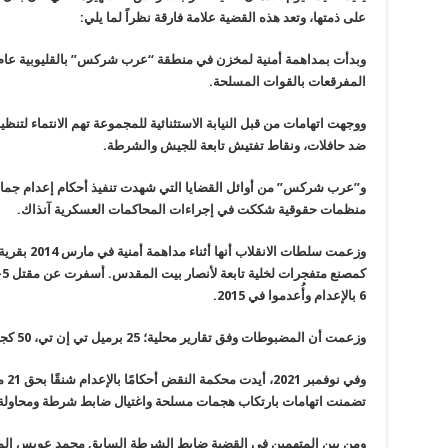
على ذمتها، وتعد هذه القضية علامة فارقة نظراً لما يلي:
المفرقعات بالقوات المسلحة.
ووجهت اتهامات من قبل النيابة الاستثنائية للمجموعة تهم الانتماء لت
ضد حافلات، ونقاط تفتيش تابعة للجيش والشرطة.
منظمات حقوقية شككت في إجراءات المحاكمات العسكرية آنذاك.
وزعمت سلطات 
6 بالإعدام وأُعدموا في 2015.
وزعمت أن المضبوطات وفق تقارير محلية؛ 25 برميل تي إن تي، 50 كجم متفجرات، أحزمة ناسفة، أسلحة آلية وذخيرة.
وفي نوفمبر 2021، أيدت محكمة النقض
أحكامًا بالإعدام شنقًا بحق 21 متهما في قضية “أنصار بيت المقدس”، التي
تضمنت اتهامات بارتكاب هجمات مسلحة واغتيال ضابط شرطة ومحاولة ا
ومن بين المتهمين في القضية ضابط الشرطة
السابق محمد عويس المته