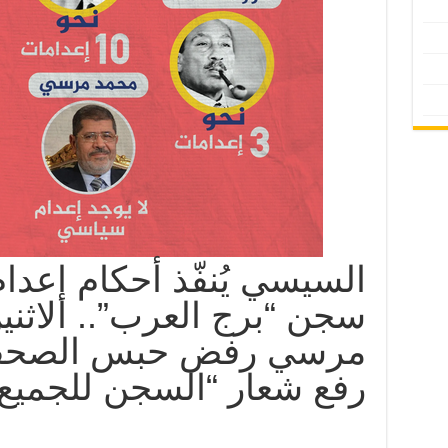
السيسي يُنفّذ أحكام إعدا
مرسي رفض حبس الصحفي
رفع شعار “السجن للجميع”