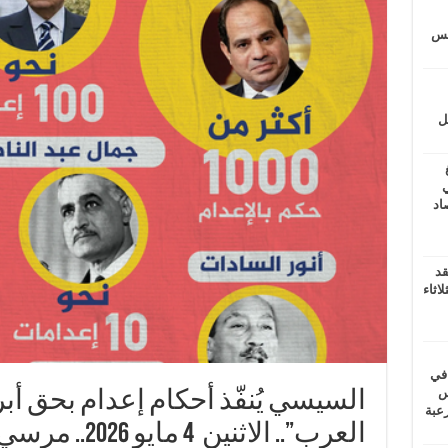
يتس
ل
ي
أغسطس 2026.. حصاد
قد
اثاء
 في
لسويس
السيسي يُنفّذ أحكام إعدام بحق أب
وابع مرعبة
العرب”.. الاثن