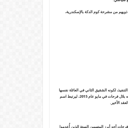
 ذويهم من مشرحة كوم الدكة بالإسكندرية،
تنفيذ، لكونه الشقيق الثاني في العائلة نفسها
الذي يواجه عقوبة الإعدام، حيث سبق وأن نُفذ حكم الإعدام بحق شقيقه بلال فرحات في مايو عام 2015، ليرتبط اسم
عقد الأخير.
رحات أحد أبرز المتهمين الستة الذين أُعدموا