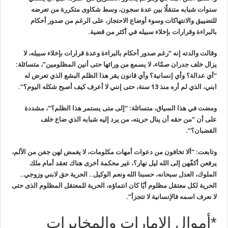
سنوات شبابه متنقلًا بين عدة سجون، وسط شكاوى
متكررة من تعرضه
للتضييق والانتهاكات وسوء أوضاع الاحتجاز، على الرغم من
صدور أحكام
بالبراءة وقرارات بإخلاء سبيله في أكثر من قضية
.
وقالت والدته إنه “رغم صدور أحكام
بالبراءة وعدة قرارات بإخلاء سبيله، لا
يزال خلف جدران صمّاء، لا يسمع من
ورائها حتى أنين المظلومين”، متسائلة:
“أي عدالة؟ وأي إنسانية؟ وأي قانون
يقر هذا الظلم البشع الذي تعرض له
ابني، الذي لم أره منذ 13 سنة، حتى إنني
لا أعرف كيف أصبح شكله اليوم؟
“.
ومضت في هذا السياق، متسائلة: “إلى متى
يستمر هذا الظلم؟”، مشددة
على أن “من حقه أن ينال حريته، من يرد إليه شبابه
الذي ضاع خلف
القضبان؟
“.
وتابعت: “ألا تخافون من دعوات أمهات
مكلومات، لا يغمض لهن جفن من الألم،
يرفعن أكفّهن إلى الله ليل نهار؟، غير
محكمة أخرى هناك تعقد أمام ملك
الملوك، العدل سبحانه، حسبنا الله ونعم
الوكيل.. الحرية حق لابني وزوجي..
الحرية لكل معتقل مظلوم أيًا كان
انتماؤه، الحرية للمعتقل المظلوم الذى حتى
لا نعرف اسمه فالإنسانية لا
تتجزأ
“.
*أموال الإمارات والمخابرات