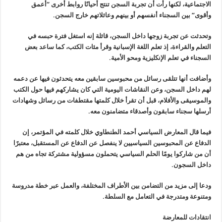
الاجتماعية، لكنها رأت أن تجربة السجن تنتج أحيانًا روابط أخرى “أعمق
وأقوى” بين السجناء أنفسهم أو بينهم وعائلاتهم خارج السجن.
وتحدثت عن تجربة زوجها داخل السجن، قائلة إنه استغل فترة حبسه في
التعلم والقراءة، إذ تعلم اللغة الإسبانية وقرأ مئات الكتب، كما ساعد بعض
السجناء في تعلم الإنكليزية ومحو الأمية.
وأضافت أنها تتلقى رسائل من محبوسين سابقين معه يتحدثون فيها عن دعمه
لهم داخل السجن، وعن النقاشات اليومية التي كان يشاركهم فيها حول الكتب
والموسيقى والأفلام، قبل أن تقرأ خلال كلمتها مقتطفات من رسائل وشهادات
أرسلها سجناء سابقون وأصدقاء متضامنون معه.
فيما قال المعارض السياسي أحمد الطنطاوي خلال كلمته في المؤتمر، إن
الدفاع عن المحبوسين السياسيين لا ينفصل عن الدفاع عن المستقبل، معتبرًا
أن من شاركوا يومًا الحلم السياسي يتحملون مسؤولية مشتركة تجاه من هم
داخل السجون.
ودعا إلى مزيد من التضامن بين الأطراف المختلفة، والعمل عبر خطة مدروسة
ومتنوعة ومتدرجة في التعامل مع السلطة.
انتقادات للمعارضة