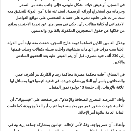
في السجن، أو عيش حياته بشكل طبيعي، فإلى جانب منعه من السفر
وحرمانه من استخراج أوراقه الرسمية، استدعته نيابة أمن الدولة للتحقيق معه
ست مرات على خلفية نشره على حسابه الشخصي على مواقع التواصل
الاجتماعي أو كتابة مقالات رأي، حكى في بعض منها عن تجربة الاحتجاز، ودافع
من خلالها عن حقوق المحتجزين المكفولة بالقانون والدستور.
وخلال العامين اللذين قضاهما دومة خارج السجن، حققت معه نيابة أمن الدولة
العليا ست مرات في اتهامات متشابهة، وأخلت سبيله بكفالات وصلت قيمتها
إلى 230 ألف جنيه مصري، قبل أن يتم القبض عليه بعد التحقيق السادس
والأخير.
في السياق، أجلت محكمة مصرية محاكمة رسام الكاريكاتير أشرف عمر،
والصحافيين ياسر أبو العلا ورمضان جويدة، في قضية اتهموا فيها بمسائل لها
علاقة بالإرهاب، إلى جلسة 13 يوليو/ تموز المقبل.
وأفاد “المرصد المصري للصحافة والإعلام”، عبر صفحته على “فيسبوك”، أن
الجلسة شهدت حضور عمر من محبسه، فيما تغيب أبو العلا وجويدة، كما قامت
النيابة العامة بتلاوة أمر الإحالة.
وأضاف أن عمر يواجه، وفقًا لأمر الإحالة، اتهامين بمشاركة جماعة إرهابية في