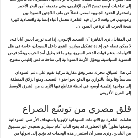
إلى تداعيات أوسع تمسّ الأمن الإقليمي، وفي مقدمته أمن البحر الأحمر
واستقرار الحدود الجنوبية لمصر، فضلاً عن
ملف اللاجئين السودانيين
وعودتهم، في وقت لا تزال فيه القاهرة تتحمل أعباء إنسانية واقتصادية كبيرة
نتيجة الحرب الدائرة في السودان
.
في المقابل، ترى القاهرة أن التصعيد الإثيوبي، إذا ثبت تورط أديس أبابا
فيه،
لا يمكن فصله عن إعادة تشكيل موازين القوى داخل السودان، خاصة في ظل
الاتهامات بدعم قوات الدعم السريع، وهو ما قد يطيل أمد الحرب ويعقّد فرص
التسوية السياسية، ويحوّل الأزمة السودانية إلى ساحة تنافس إقليمي مفتوح
.
في هذا السياق، تتحرك مصر وفق مقاربة مركبة تقوم على دعم السودان
سياسياً وقانونياً، بالتوازي مع الدفع نحو احتواء التصعيد، ومنع انزلاق
المنطقة
إلى مواجهة إقليمية أوسع، في لحظة تتقاطع فيها الأزمات من الشرق
الأوسط
إلى القرن الأفريقي
.
قلق مصري من توسّع الصراع
تعاملت القاهرة مع الاتهامات السودانية لإثيوبيا باستهداف الأراضي
السودانية
بوصفها تطوراً بالغ الخطورة، قد يفتح الباب أمام سيناريو تصعيدي
غير مسبوق
بين البلدين. وترى مصر أن استمرار هذه الهجمات قد يؤدي إلى
تحولها من