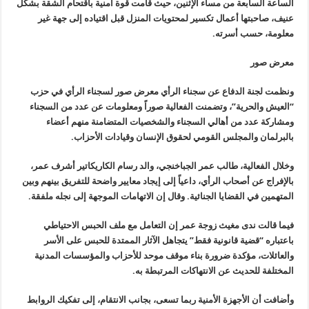
الساعة السابعة من مساء الإثنين، حيث قامت قوة أمنية باقتحام الشقة بشكل
عنيف، صاحبتها أعمال تكسير لمحتويات المنزل قبل اقتياده إلى جهة غير
معلومة، حسب أسرته.
معرض صور
ونظمت لجنة الدفاع عن سجناء الرأي معرض صور لسجناء الرأي في حزب
“العيش والحرية”، وتضمنت الفعالية صوراً ومعلومات عن عدد من السجناء
ومشاركة عدد من أهالي السجناء والشخصيات المتضامنة منهم أعضاء
بالبرلمان والمجلس القومي لحقوق الإنسان وقيادات الأحزاب.
وخلال الفعالية، طالب عمر الجباخنجي، والد رسام الكاريكاتير أشرف عمر،
بالإفراج عن أصحاب الرأي، داعياً إلى إيجاد معايير واضحة للتفريق بينهم وبين
المتهمين في القضايا الجنائية. وقال إن الاتهامات الموجهة إلى نجله ملفقة.
فيما قالت ندى مغيث زوجة عمر إن التعامل مع ملف الحبس الاحتياطي
باعتباره “قضية قانونية فقط” يتجاهل الآثار الممتدة للحبس على الأسر
والعائلات، مؤكدة ضرورة بناء موقف موحد للأحزاب والمؤسسات المدنية
المختلفة للحديث عن الانتهاكات المرتبطة به.
وأضافت أن الأجهزة الأمنية ربما تسعى، بجانب الانتقام، إلى تفكيك الروابط