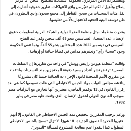
ومعسكرات الأمن المركزي. الحكومة استبدلت مصطلح “سجن” بـ”مركز
إصلاح وتأهيل”، لكنها لم تغيّر من واقع الانتهاكات. تقارير حقوقية أشارت إلى
نقل مئات السجينات من سجن القناطر إلى مجمع سجون وادي النطرون، في
ظل توسعة البنية التحتية للاحتجاز بدلًا من تقليصها.
وقدرت منظمات مثل منظمة العفو الدولية والشبكة العربية لمعلومات حقوق
الإنسان عدد السجناء السياسيين بنحو 65 ألف سجين وقدر عبد الفتاح
السيسي في ديسمبر 2022 عدد المعتقلين بنحو 55 ألفاً، بينما تنفي الحكومة
وجود “سجناء رأي” وتعتبرهم مدانين في قضايا جنائية أو إرهابية.
وقالت “منظمة هيومن رايتس ووتش” في واحد من تقاريرها إن السلطات
المصرية
ترفض نشر أعداد رسمية دقيقة للمحتجزين منذ التسعينات وانتقد 7
من مقرري
الأمم المتحدة قانون الإجراءات الجنائية حينما كان مشروعًا
يناقشه مجلس
النواب مواد الحبس الاحتياطي التي ظلت نصوصها كما هي بعد
إقرار القانون في
13
نوفمبر الماضي، معتبرين أنها تتعارض مع التزامات مصر
بموجب القانون
الدولي لحقوق الإنسان، الذي وقعت عليه مصر في يناير
.
1982
ورغم ترحيب المقررين بتخفيض مدد الحبس الاحتياطي في القانون، إلا أنهم
اعتبروا الحدود القصوى الجديدة -18 شهرًا- لا تزال تسمح بالحبس الاحتياطي
المطول، كما انتقدوا عدم معالجة المشروع لمسألة “التدوير”.