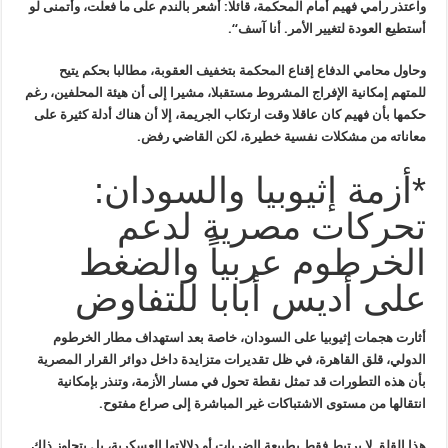
واعتذر رامي فهيم أمام المحكمة، قائلا: أشعر بالندم على ما فعلت، وأتمنى لو
أستطيع العودة لتغيير الأمر. أنا آسف
“.
وحاول محامي الدفاع إقناع المحكمة بتخفيف العقوبة، مطالبا بحكم يتيح
للمتهم إمكانية الإفراج المشروط مستقبلا، مشيرا إلى أن هيئة المحلفين، رغم
حكمها بأن فهيم كان عاقلا وقت ارتكاب الجريمة، إلا أن هناك أدلة كثيرة على
معاناته من مشكلات نفسية خطيرة، لكن القاضي رفض
.
*أزمة إثيوبيا والسودان:
تحركات مصرية لدعم
الخرطوم عربياً والضغط
على أديس أبابا للتفاوض
أثارت هجمات إثيوبيا على السودان، خاصة بعد استهداف مطار الخرطوم
الدولي، قلق القاهرة، في ظل تقديرات متزايدة داخل دوائر القرار المصرية
بأن
هذه التطورات قد تمثل نقطة تحول في مسار الأزمة، وتنذر بإمكانية
انتقالها
من مستوى الاشتباكات غير المباشرة إلى صراع مفتوح
.
هذا القلق لا يرتبط فقط بطبيعة الضربات أو دلالاتها العسكرية، بل يتجاوز
ذلك