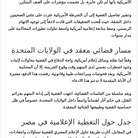
الأمريكية بأنها لم تكن عابرة، بل تضمنت مؤشرات على العنف المتكرر
.
وتشير تفاصيل القضية إلى أن الشرطة الأمريكية عثرت على جثتي الضحيتين
داخل الشقة، حيث فُتحت التحقيقات التي قادت لاحقاً إلى توجيه الاتهام
الرسمي، وسط متابعة إعلامية أمريكية واسعة تناولت تطورات المحاكمة على
مدار
سنوات
.
مسار قضائي معقد في الولايات المتحدة
وفقاً لما نقلته وسائل إعلام أمريكية، واجه الدفاع في القضية محاولات
لإثبات
وجود اضطراب نفسي لدى المتهم وقت وقوع الجريمة، إلا أن المحكمة
الأمريكية، وبعد فحوصات ومراجعات طبية وقانونية، رفضت هذا الدفع، معتبرة
أن
الأدلة المقدمة لا تدعم هذا الادعاء
.
وبعد سلسلة من الجلسات القضائية، انتهت القضية إلى إدانة المتهم بجرائم
القتل، في حكم أثار اهتماماً واسعاً داخل الولايات المتحدة، خصوصاً في ظل
حساسية القضية وطبيعتها الجنائية المعقدة
.
جدل حول التغطية الإعلامية في مصر
في المقابل، أثارت طريقة تناول الإعلام المصري للقضية تساؤلات
وانتقادات،