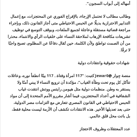
أمهاتُه إلى أبواب السجون
“.
وطالب مطالب لا تحتمل الإرجاء، بالإفراج الفوري عن المحتجزات، مع إعمال
التدابير الاحترازية بديلًا عن الحبس الاحتياطي متى أجاز القانون ذلك، وبإجراء
مراجعة قضائية مستقلة وعاجلة لجميع الملفات، وبوقف التوسع في توظيف
تشريعات مكافحة الإرهاب لملاحقة النساء على خلفيات الرأي والانتماء، محذرا
من أن الصمت تواطؤ، ولأن الكلمة، حين تُقال دفاعًا عن المظلوم، تصبح واجبًا
لا ترفًا.
شهادات حقوقية وانتقادات دولية
منصة جِوار @
Jewar0
كتبت: “117 امرأة وفتاة.. 117 بيتًا انطفأ نوره، وعائلات
تتآكل كل يوم تحت وطأة الغياب”، مؤكدة أن ترويع النساء لا يبني أمنًا ولا
يستقر به وطن. منظمات دولية مثل هيومن رايتس ووتش انتقدت غياب
الشفافية في أعداد المحتجزين، فيما أشار مقررو الأمم المتحدة إلى أن مواد
الحبس الاحتياطي في القانون المصري تتعارض مع التزامات مصر الدولية،
حتى بعد تعديلها الأخير. هذه الانتقادات تكشف أن الأزمة ليست محلية فقط،
بل باتت محل قلق عالمي.
عدد المعتقلات وظروف الاحتجاز