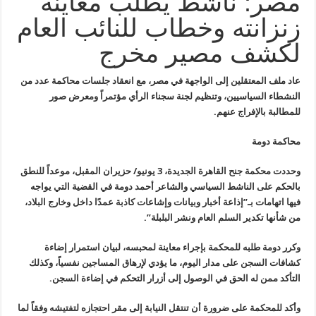
مصر: ناشط يطلب معاينة
زنزانته وخطاب للنائب العام
لكشف مصير مخرج
عاد ملف المعتقلين إلى الواجهة في مصر، مع انعقاد جلسات محاكمة عدد من
النشطاء السياسيين، وتنظيم لجنة سجناء الرأي مؤتمراً ومعرض صور
للمطالبة بالإفراج عنهم.
محاكمة دومة
وحددت محكمة جنح القاهرة الجديدة، 3 يونيو/ حزيران المقبل، موعداً للنطق
بالحكم على الناشط السياسي والشاعر أحمد دومة في القضية التي يواجه
فيها اتهامات بـ”إذاعة أخبار وبيانات وإشاعات كاذبة عمدًا داخل وخارج البلاد،
من شأنها تكدير السلم العام ونشر البلبلة”.
وكرر دومة طلبه للمحكمة بإجراء معاينة لمحبسه، لبيان استمرار إضاءة
كشافات السجن على مدار اليوم، ما يؤدي لإرهاق المساجين نفسياً، وكذلك
التأكد ممن له الحق في الوصول إلى أزرار التحكم في إضاءة السجن.
وأكد للمحكمة على ضرورة أن تنتقل النيابة إلى مقر احتجازه لتفتيشه وفقاً لما