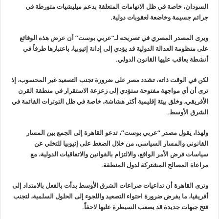
السودان، خاصة في ظل الاتهامات المتعلقة بدعم ميليشيات متورطة في
جرائم
جسيمة وخاضعة لعقوبات دولية
.
ويرى المصدر المصري في تصريحه لـ”عربي بوست” أن عرض هذه الوقائع
على
منظومة العدالة الدولية قد يؤدي إلى إدانة إثيوبيا، باعتبارها طرفاً في
أنشطة يعاقب عليها القانون الدولي
.
لكن في الوقت ذاته، تشدد مصر على ضرورة تجنب التصعيد غير المحسوب، إذ
ترى أن أي مواجهة مفتوحة ستؤدي إلى زعزعة الاستقرار في منطقة القرن
الأفريقي، وخلق بيئة إقليمية أكثر هشاشة، خاصة في ظل
التوترات القائمة
في
الشرق الأوسط
.
ولهذا، يقول مصدر “عربي بوست”، تدعو القاهرة إلى الجمع بين المسار
القانوني والمسار السياسي، من خلال الضغط على إثيوبيا للتخلي عن
سياسات فرض
الأمر الواقع، والالتزام بالقوانين والاتفاقيات الدولية، مع
مراعاة
المصالح المشتركة لدول المنطقة
.
وترى القاهرة أن تداعيات صراعات الشرق الأوسط بدأت بالفعل بالامتداد إلى
أفريقيا، ما يفرض ضرورة احتواء التصعيد واللجوء إلى الحلول السلمية، لتجنب
فتح جبهات جديدة قد يصعب السيطرة عليها لاحقاً
.