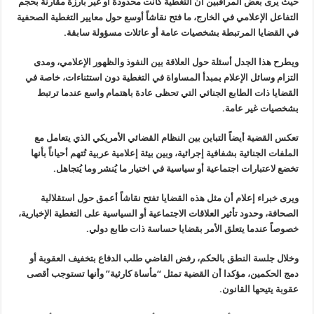
حيث يرى بعض المراقبين أن التغطية كانت محدودة أو غير بارزة
مقارنة بحجم
التفاعل الإعلامي في الخارج، ما فتح نقاشاً أوسع حول معايير
التغطية الصحفية
في القضايا المرتبطة بشخصيات عامة أو عائلات مسؤولة سابقة
.
ويطرح هذا الجدل أسئلة حول العلاقة بين النفوذ والظهور الإعلامي، ومدى
التزام وسائل الإعلام بمبدأ المساواة في التغطية دون استثناءات، خاصة في
القضايا ذات الطابع الجنائي التي تحظى عادة باهتمام واسع عندما ترتبط
بشخصيات غير عامة
.
تعكس القضية أيضاً التباين بين النظام القضائي الأمريكي الذي يتعامل مع
الملفات الجنائية بشفافية إجرائية، وبين بيئة إعلامية عربية تُتهم أحياناً
بأنها
تخضع لاعتبارات اجتماعية أو سياسية في اختيار ما يُنشر وما يُتجاهل
.
ويرى خبراء إعلام أن مثل هذه القضايا تفتح نقاشاً أعمق حول استقلالية
الصحافة، وحدود تأثير العلاقات الاجتماعية أو السياسية على التغطية
الإخبارية،
خصوصاً عندما يتعلق الأمر بقضايا حساسة ذات طابع دولي
.
وخلال جلسة النطق بالحكم، رفض القاضي طلب الدفاع بتخفيف العقوبة أو
دمج
الحكمين، مؤكدا أن القضية تمثل “مأساة كارثية” وأنها تستوجب أقصى
عقوبة
يتيحها القانون
.