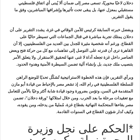
دحلان لاعبًا محوريًا، تسعى مصر
إلى ضمان ألا يُبنى أي اتفاق فلسطيني
مستقبلي بمعزل عنها، بل يبقى تحت
تأثيرها وإشرافها المباشرين، وفق ما
يقول التقرير
.
وبفضل خبرته السابقة كرئيس للأمن الوقائي
في غزة، يشدد التقرير على أن
دحلان يمتلك تجربة مباشرة في قتال الجماعات
التي تسيطر حاليًا على
القطاع. ورغم أنه شخصية مثيرة للجدل بين العديد من
الفلسطينيين، إلا أن
القاهرة ترى أن قدرته على التوصل إلى تفاهمات مع كل من
حركة فتح وبعض
العناصر داخل غزة تجعله أداة لا غنى عنها لتحقيق الاستقرار
.
ولا يتعلق الأمر
بتنصيب ملك جديد، بل بإنشاء آلية تضمن السيطرة الأمنية
وهدوء الحدود
.
وبرأي التقرير، فإن هذه الخطوة
الاستراتيجية تُشكّل تحديًا للوضع الراهن
للسلطة الفلسطينية في رام الله،
إذ تشعر مصر بالإحباط من قيادة أبو مازن
المتقدمة في السن، وتؤمن بضرورة
وجود قيادة شابة أكثر وعيًا بالأمن للتعامل
مع تعقيدات مرحلة ما بعد الحرب
.
ومن خلال امتلاكها “ورقة دحلان”، تضمن
مصر بقاءها المتحكمة النهائية بقطاع
غزة، مُمليةً من يدخله، ومن يقوده،
وكيف تُدار شؤون القطاع في السنوات
القادمة
.
*الحكم على نجل وزيرة
الهجرة نبيلة مكرم عبيد