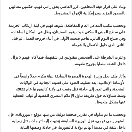
وبناء على قرار هيئة المحلفين، قرر القاضي بحق رامي فهيم، حكمين متتاليين
بالسجن المؤبد دون إمكانية الإفراج المشروط
.
وبحسب مكتب المدعي العام للمقاطعة، شوهد فهيم في ليلة ارتكاب الجريمة
على سطح المبنى السكني حيث يقيم الضحيتان، وظل في المكان لساعات،
وفي صباح
اليوم التالي، هاجم ضحيته الأولى في أثناء خروجه للعمل، ثم قتل
الثاني الذي
حاول الاتصال بالشرطة
.
وعثرت الشرطة على الضحيتين مقتولين في شقتهما، فيما كان فهيم لا يزال
داخل الشقة مصابا بجروح طفيفة
.
وأثار ملف نجل وزيرة الهجرة المصرية السابقة نبيلة مكرم جدلاً واسعاً في
الأوساط الإعلامية، بعد تسليط الضوء على قضيته الجنائية في الولايات
المتحدة، والتي تعود إلى حادثة قتل وقعت في ولاية كاليفورنيا عام 2022،
وسط
تساؤلات حول طريقة تناول الإعلام المصري للقضية أو غياب التغطية
عنها بشكل
ملحوظ
.
وبحسب ما تم تداوله في تقارير صحفية دولية، من بينها موقع «نيوزويك
»
،
فإن
المتهم رامي فهمي، نجل الوزيرة السابقة، وُجهت إليه اتهامات بقتل
زميليه
داخل شقة في مدينة أنهايم بولاية كاليفورنيا، في حادثة وصفتها
النيابة