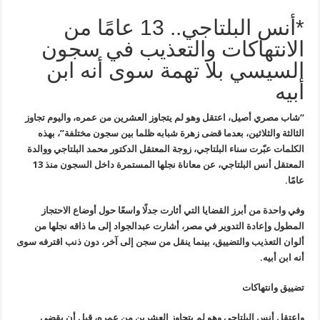
*أنس البلتاجي.. 13 عامًا من
الانتهاكات والتعذيب في سجون
السيسي بلا تهمة سوى أنه ابن
أبيه
“
شاب مصري أصيل، اعتقل وهو لم يتجاوز
العشرين من عمره، واليوم تجاوز
الثالثة والثلاثين، بعدما قضى زهرة شبابه
ظلما بين سجون مختلفة”، بهذه
الكلمات عبّرت سناء البلتاجي، زوجة المعتقل
الدكتور محمد البلتاجي ووالدة
المعتقل أنس البلتاجي، عن معاناة نجلها
المستمرة داخل السجون منذ 13
عامًا
.
وفي واحدة من أبرز القضايا التي أثارت
جدلًا واسعًا حول أوضاع الاحتجاز
المطول وإعادة التدوير في مصر، أشارت
عبدالجواد إلى ما ذاقه نجلها من
ألوان التعذيب والتضييق، بينما ينقل من سجن
إلى آخر، دون ذنب اقترفه سوى
أنه ابن أبيه
.
تضييق وانتهاكات
واعتقل أنس البلتاجي وهو لم يتجاوز
العشرين من عمره، قبل أن يقضي