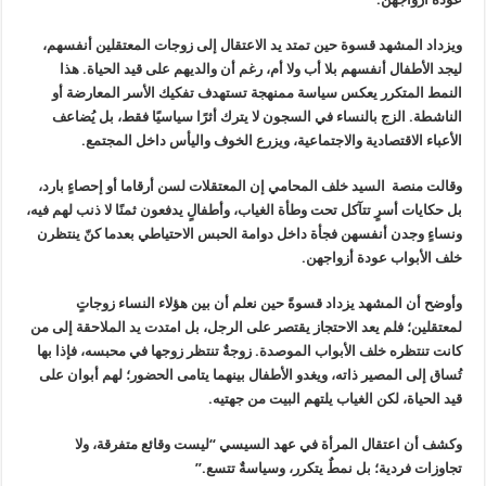
ويزداد المشهد قسوة حين تمتد يد الاعتقال إلى زوجات المعتقلين أنفسهم،
ليجد الأطفال أنفسهم بلا أب ولا أم، رغم أن والديهم على قيد الحياة. هذا
النمط المتكرر يعكس سياسة ممنهجة تستهدف تفكيك الأسر المعارضة أو
الناشطة. الزج بالنساء في السجون لا يترك أثرًا سياسيًا فقط، بل يُضاعف
الأعباء الاقتصادية والاجتماعية، ويزرع الخوف واليأس داخل المجتمع.
وقالت منصة السيد خلف المحامي إن المعتقلات لسن أرقاما أو إحصاءٍ بارد،
بل حكايات أسرٍ تتآكل تحت وطأة الغياب، وأطفالٍ يدفعون ثمنًا لا ذنب لهم فيه،
ونساءٍ وجدن أنفسهن فجأة داخل دوامة الحبس الاحتياطي بعدما كنّ ينتظرن
خلف الأبواب عودة أزواجهن.
وأوضح أن المشهد يزداد قسوةً حين نعلم أن بين هؤلاء النساء زوجاتٍ
لمعتقلين؛ فلم يعد الاحتجاز يقتصر على الرجل، بل امتدت يد الملاحقة إلى من
كانت تنتظره خلف الأبواب الموصدة. زوجةٌ تنتظر زوجها في محبسه، فإذا بها
تُساق إلى المصير ذاته، ويغدو الأطفال بينهما يتامى الحضور؛ لهم أبوان على
قيد الحياة، لكن الغياب يلتهم البيت من جهتيه.
وكشف أن اعتقال المرأة في عهد السيسي “ليست وقائع متفرقة، ولا
تجاوزات فردية؛ بل نمطٌ يتكرر، وسياسةٌ تتسع.”