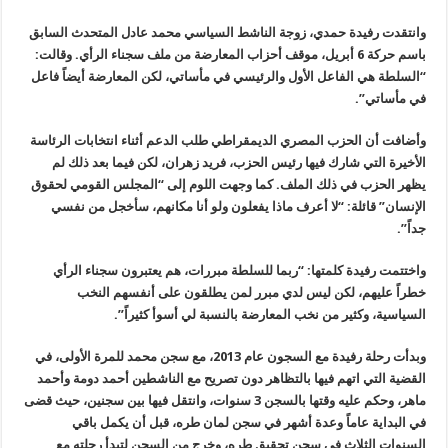
وانتقدت رفيدة حمدي، زوجة الناشط السياسي محمد عادل المتحدث السابق
باسم حركة 6 أبريل، موقف أحزاب المعارضة من ملف سجناء الرأي. وقالت:
“السلطة هي الفاعل الأول والرئيسي في مأساتي، لكن المعارضة أيضاً فاعل
في مأساتي”.
وأضافت أن الحزب المصري الديمقراطي طلب الدعم أثناء انتخابات الرئاسة
الأخيرة التي شارك فيها رئيس الحزب، فريد زهران، لكن فيما بعد ذلك لم
يظهر الحزب في ذلك الملف. كما وجهت اللوم إلى “المجلس القومي لحقوق
الإنسان” قائلة: “لا أعرف ماذا يفعلون ولو أنا مكانهم، سأخجل من نفسي
جداً”.
واختتمت رفيدة كلمتها: “ربما للسلطة مبررات، هم يعتبرون سجناء الرأي
خطراً عليهم، لكن ليس لدي مبرر لمن يطلقون على أنفسهم النخب
السياسية، وكثير من نخب المعارضة بالنسبة لي أسوأ كثيراً”.
وبدأت رحلة رفيدة مع السجون عام 2013، مع سجن محمد للمرة الأولى، في
القضية التي اتهم فيها بالتظاهر دون تصريح مع الناشطين أحمد دومة وأحمد
ماهر، وحكم عليه وقتها بالسجن 3 سنوات، وانتقل فيها بين سجنين، حيث قضى
في البداية عاماً وعدة أشهر في سجن لمان طره، قبل أن يكمل باقي
السنوات الثلاث في سجن تحقيق طره، وخرج من السجن لتبدأ رحلته مع