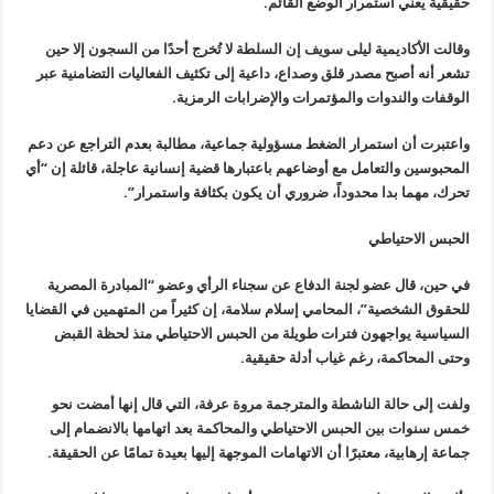
حقيقية يعني استمرار الوضع القائم.
وقالت الأكاديمية ليلى سويف إن السلطة لا تُخرج أحدًا من السجون إلا حين
تشعر أنه أصبح مصدر قلق وصداع، داعية إلى تكثيف الفعاليات التضامنية عبر
الوقفات والندوات والمؤتمرات والإضرابات الرمزية.
واعتبرت أن استمرار الضغط مسؤولية جماعية، مطالبة بعدم التراجع عن دعم
المحبوسين والتعامل مع أوضاعهم باعتبارها قضية إنسانية عاجلة، قائلة إن “أي
تحرك، مهما بدا محدوداً، ضروري أن يكون بكثافة واستمرار”.
الحبس الاحتياطي
في حين، قال عضو لجنة الدفاع عن سجناء الرأي وعضو “المبادرة المصرية
للحقوق الشخصية”، المحامي إسلام سلامة، إن كثيراً من المتهمين في القضايا
السياسية يواجهون فترات طويلة من الحبس الاحتياطي منذ لحظة القبض
وحتى المحاكمة، رغم غياب أدلة حقيقية.
ولفت إلى حالة الناشطة والمترجمة مروة عرفة، التي قال إنها أمضت نحو
خمس سنوات بين الحبس الاحتياطي والمحاكمة بعد اتهامها بالانضمام إلى
جماعة إرهابية، معتبرًا أن الاتهامات الموجهة إليها بعيدة تمامًا عن الحقيقة.