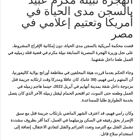
بالسجن مدى الحياة في
أمريكا وتعتيم إعلامي في
مصر
قضت محكمة أمريكية بالسجن مدى الحياة، دون إمكانية الإفراج المشروط،
على نجل وزيرة الهجرة المصرية السابقة نبيلة مكرم في قضية قتله زميليه في
العمل طعنا داخل شقتهما.
وجاء الحكم بعدما قررت هيئة المحلفين في مقاطعة أورانج بولاية
كاليفورنيا،
أن المتهم رامي فهيم، (30 عاما)، كان عاقلا ومدركا وقت ارتكابه
جريمة قتل
مزدوجة داخل شقة بمدينة أنهايم في أبريل 2022، حينما هاجم زميله
في
العمل وطعنه حتى الموت، ثم اقتحم الحمام ليقتل زميله الآخر الذي كان
يتصل
بخدمة الطوارئ طلبا للمساعدة
.
وكان رامي فهيم، قد اعترف الشهر الماضي بارتكاب جريمة قتل مع سبق
الإصرار بحق رفيقه في السكن وزميلهما في العمل، كما أقر بظروف مشددة
تشمل
القتل مع الترصد وتعدد الجرائم والقتل لتفادي الاعتقال، إضافة إلى
استخدام
سلاح قاتل
.