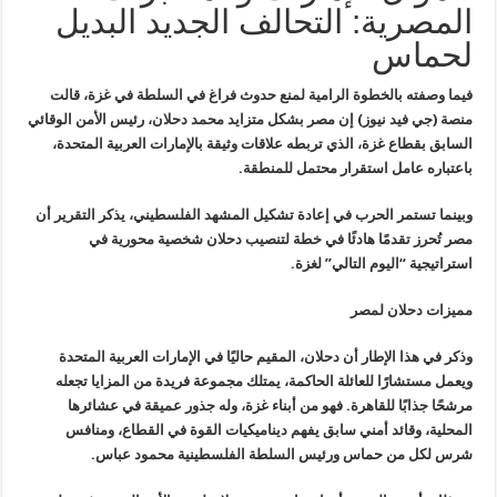
المصرية: التحالف الجديد البديل
لحماس
فيما وصفته بالخطوة الرامية لمنع حدوث
فراغ في السلطة في غزة، قالت
منصة (جي فيد نيوز) إن مصر بشكل متزايد محمد
دحلان، رئيس الأمن الوقائي
السابق بقطاع غزة، الذي تربطه علاقات وثيقة
بالإمارات العربية المتحدة،
باعتباره عامل استقرار محتمل للمنطقة
.
وبينما تستمر الحرب في إعادة تشكيل المشهد
الفلسطيني، يذكر التقرير أن
مصر تُحرز تقدمًا هادئًا في خطة لتنصيب دحلان
شخصية محورية في
استراتيجية “اليوم التالي” لغزة
.
مميزات دحلان لمصر
وذكر في هذا الإطار أن دحلان، المقيم
حاليًا في الإمارات العربية المتحدة
ويعمل مستشارًا للعائلة الحاكمة، يمتلك
مجموعة فريدة من المزايا تجعله
مرشحًا جذابًا للقاهرة. فهو من أبناء غزة،
وله جذور عميقة في عشائرها
المحلية، وقائد أمني سابق يفهم ديناميكيات القوة
في القطاع، ومنافس
شرس لكل من حماس ورئيس السلطة الفلسطينية محمود عباس
.