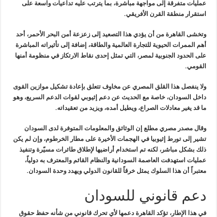
عمليات متفرقة إلى مواجهة مباشرة، بما يترتب عليه تداعيات واسعة
على
استقرار منطقة القرن الأفريقي
.
وتخشى القاهرة من أن يؤدي هذا التصعيد إلى زعزعة أمن البحر الأحمر، أحد
أهم الممرات الحيوية للتجارة العالمية والطاقة، إضافة إلى تأثيراته
المباشرة
على الحدود الجنوبية لمصر، التي تمثل إحدى نقاط الارتكاز في
منظومة أمنها
القومي
.
ولا ينفصل هذا القلق المصري عن مخاوف تتعلق بإعادة تشكيل موازين القوى
داخل السودان، خاصة مع الحديث عن دعم إثيوبي لقوات الدعم السريع، وهو
ما قد
يغير معادلات الصراع، ويطيل أمده، ويزيد من تعقيداته
.
وقال مصدر مصري مطلع إن الوثائق والمعلومات المتوفرة لدى السودان
تشير
إلى تورط إثيوبيا في الهجمات الأخيرة على مطار الخرطوم، وإن لم يكن
ذلك
بشكل مباشر، لكنه تم استخدام أراضيها لإطلاق طائرات مسيّرة وتنفيذ
عمليات
استهدفت العاصمة السودانية والنظام القائم والمعترف به دولياً،
معتبراً أن
هذا السلوك يمثل خرقاً للقانون الدولي ويهدد وحدة السودان
.
دعم قانوني للسودان
في هذا الإطار، تؤكد القاهرة دعمها لأي تحرك قانوني من شأنه حفظ حقوق