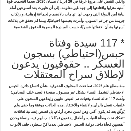
وألقي القبض على مروة عرفة في 20 أبريل/ نيسان 2020، بعدما اقتحمت قوة
أمنية منزلها واقتادتها إلى جهة غير معلومة، إلى أن ظهرت بعد أسبوعين أمام
نيابة أمن الدولة التي وجهت لها اتهامات بالانضمام لجماعة إرهابية، وارتكاب
جريمة من جرائم التمويل، وأمرت بحبسها احتياطيًا، بينما لم تحقق في بلاغات
أسرتها بشأن اختفائها قسريًا، حسب المبادرة المصرية للحقوق الشخصية.
* 117 سيدة وفتاة
حبس(احتياطي) بسجون
العسكر .. حقوقيون يدعون
لإطلاق سراح المعتقلات
منذ مطلع عام 2025، تصاعدت المخاوف الحقوقية بشأن اتساع دائرة الحبس
الاحتياطي لتشمل النساء بشكل غير مسبوق. صفحة (السيد خلف المحامي)
وثّقت 117 حالة لنساء وفتيات تم القبض عليهن وإيداعهن السجون على
خلفيات تتصل بالرأي والانتماء والاعتقاد. هذه الحالات موثقة وما خفي ولم
يُوثَّق بعد قد يكون أكثر، وهن لسن مجرد أرقام، بل قصص إنسانية لعائلات
تتفكك تحت وطأة الغياب، وأطفال يدفعون ثمنًا لا ذنب لهم فيه، ونساء وجدن
أنفسهن فجأة داخل دوامة الحبس الاحتياطي بعدما كنّ ينتظرن خلف الأبواب
عودة أزواجهن.