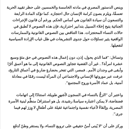
وينص الدستور المصري في مادته الخامسة والخمسين على حظر تقييد الحرية
تعسفًا، ويلزم بصون كرامة الإنسان حال احتجازه. كما تؤكد المادة الرابعة
والتسعون أن سيادة القانون هي أساس الحكم. ورغم أن قانون الإجراءات
الجنائية يتيح إخلاء السبيل بتدابير احترازية، فإن هذه النصوص لا تُطبق في
حالات النساء المحتجزات. هذا التناقض بين النصوص القانونية والممارسات
الواقعية يثير تساؤلات حول جدوى التشريعات في ظل غياب الإرادة السياسية
لتفعيلها.
وتساءل: “فما الذي يحول، إذن، دون إعمال هذه النصوص في حق مئةٍ وسبع
عشرة امرأة؟.. غير أن القضية تتجاوز النصوص القانونية إلى ما هو أعمق أثرًا
وأبقى في وجدان الأمم.. فمصر، التي تفخر بحضارةٍ ضاربةٍ في أعماق التاريخ،
عرفت عبر موروثها الإنساني والاجتماعي أن المرأة ليست رقمًا في معادلة
أمنية، بل عماد الأسرة وروح المجتمع
“.
واعتبر أن “الزجُّ بالنساء في السجون لأشهرٍ طويلة، استنادًا إلى اتهامات
فضفاضة، لا يمكن اعتباره سياسةً رشيدة، بل هو استنزافٌ منظَّم لبنية الأسرة
المصرية، وإلقاءٌ لأعباء نفسية واجتماعية ثقيلة على أطفالٍ لا وِزرَ لهم فيما
جرى”.
وركز على أن “لا يُبنى أمنٌ حقيقي على ترويع النساء، ولا يستقر وطنٌ تُدفَع