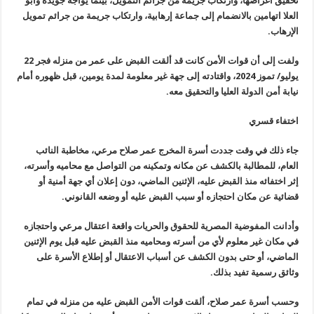
تحقيق أغراضها، وارتكاب جريمة من جرائم التمويل، بينما يواجه جويدة وأبو
العلا اتهامين بالانضمام إلى جماعة إرهابية، وارتكاب جريمة من جرائم تمويل
الإرهاب.
ولفت إلى أن قوات الأمن كانت قد ألقت القبض على عمر من منزله فجر 22
يوليو/ تموز 2024، واقتادته إلى جهة غير معلومة لمدة يومين، قبل ظهوره أمام
نيابة أمن الدولة العليا والتحقيق معه.
اختفاء قسري
جاء ذلك في وقت جددت أسرة المخرج عمر صلاح مرعي، مخاطبة النائب
العام، للمطالبة بالكشف عن مكانه وتمكينه من التواصل مع محاميه وأسرته،
إثر اختفائه منذ القبض عليه، الإثنين الماضي، دون إعلان أي جهة أمنية أو
قضائية عن مكان احتجازه أو سبب القبض عليه أو وضعه القانوني.
وأدانت المفوضية المصرية للحقوق والحريات واقعة اعتقال مرعي واحتجازه
في مكان غير معلوم لأي من أسرته ومحاميه منذ القبض عليه قبل يوم الإثنين
الماضي، أو حتى بدون الكشف عن أسباب الاعتقال أو إطلاع الأسرة على
وثائق رسمية تفيد بذلك.
وحسب أسرة عمر صلاح، ألقت قوات الأمن القبض عليه من منزله في تمام