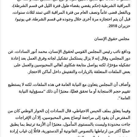
المراقبة الشرطية (حكم يقضي بقضاء طول فترة الليل في قسم الشرطة)،
وبالفعل قضى عاماً ونصف العام من فترة المراقبة التي تمتد لثلاث سنوات،
قبل أن يتم احتجازه مرة أخرى خلال وجوده في قسم الشرطة، في يونيو/
حزيران 2018.
مجلس حقوق الإنسان
ودافع نائب رئيس المجلس القومي لحقوق الإنسان، محمد أنور السادات، عن
دور المجلس، وقال إنه لا يزال يستكمل تشكيل لجانه وفرق العمل بعد إعادة
تشكيله مؤخرًا، لكنه يواصل متابعة شكاوى أهالي المحبوسين والعمل على
بعض الملفات المتعلقة بالزيارات والتفتيش داخل أماكن الاحتجاز.
وأضاف أن المجلس يتعاون مع النيابة العامة في هذه الملفات، لكنه لا يستطيع
تقييم حجم الاستجابة أو ما تحقق فعليًا، معتبرًا أن ذلك “مسؤولية النيابة
العامة”.
وفيما يتعلق بملف الحبس الاحتياطي، قال السادات إن الحوار الوطني كان من
المفترض أن يقود إلى مراجعة أوضاع بعض المحبوسين، إلا أن الإفراجات
جاءت محدودة وليست بالمستوى المأمول، معتبرًا أن الأزمة ترتبط بما يطبق
عمليًا أكثر من ارتباطها بالنصوص القانونية أو الدستورية، قائلًا إن غياب إرادة