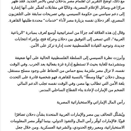
مع ذلك، أوضح التقرير أن اهتمام مصر
بدحلان ليس بالأمر الجديد. فقد ظهر
مرارًا في وسائل الإعلام المصرية،
وغالبًا في مقابلات تُفسَّر على أنها إشارة
إلى دعم سياسي من حكومة السيسي
.
وفي تصريحات سابقة على التلفزيون
المصري، أقر دحلان نفسه بزيارة مصر لأداء
“
خدمات” محددة طلبتها القاهرة
.
وقال إن هذه العلاقة تُعد جزءًا من
استراتيجية أوسع تُعرف بمبادرة “الرباعية
العربية”، التي تسعى إلى التوفيق
بين دحلان وحركة فتح، وإجراء انتخابات
جديدة، وتوحيد القيادة الفلسطينية
تحت إدارة تركز على الأمن
.
وأبرزت نظرة السيسي إلى السلطة الفلسطينية
الحالية على أنها ضعيفة
ومتشرذمة للغاية بحيث لا تستطيع إدارة غزة بفعالية
بعد الحرب. وفي الوقت
نفسه، لا تزال مصر ملتزمة بمنع حماس من الحفاظ على
وجود مسلح مستقل.
ويمثل دحلان “نهجًا وسطًا” بالنسبة للقاهرة، فهو شخصية
قادرة على التحدث
بلغة الأمن التي تطالب بها مصر، وفي الوقت نفسه تجلب
الدعم المالي
الضخم من الإمارات لإعادة بناء القطاع الساحلي المدمر
.
رأس المال الإماراتي والاستخباراتية المصرية
ويُشكّل التحالف بين مصر والإمارات
العربية المتحدة بشأن دحلان تضافرًا
قويًا. فالإمارات تُوفّر رأس المال
والنفوذ الدولي، بينما تُوفّر مصر المعلومات
الاستخباراتية، ومعبر رفح
الحدودي، والشرعية العسكرية. ومن خلال جعل