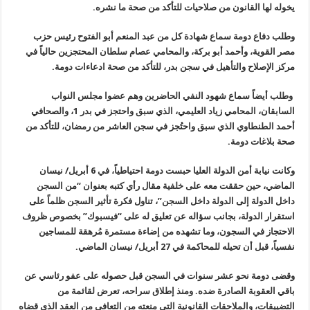
يخوله لها القانون من صلاحيات للتأكد من صحة ما نشره.
وطلب دفاع دومة سماع شهادة كل من عبد المنعم أبو الفتوح رئيس حزب
مصر القوية، وأحمد أبو بركة، والمحامي عصام سلطان المحتجزين حالياً في
مركز الإصلاح والتأهيل في سجن بدر، للتأكد من صحة ادعاءات دومة.
وطلب أيضاً سماع شهود النفي الحاضرين وهم عضوا مجلس النواب
السابقان، المحامي زياد العليمي، الذي سبق واحتجز في بدر 1، والصحافي
أحمد الطنطاوي الذي سبق واحتُجز في سجن العاشر من رمضان، للتأكد من
صحة بلاغات دومة.
وكانت نيابة أمن الدولة العليا حبست دومة احتياطياً، في 6 أبريل/ نيسان
الماضي، حين حققت معه على خلفية مقال رأي كتبه بعنوان “من السجن
داخل الدولة إلى الدولة داخل السجن”، تناول فكرة تأثير السجن ظلماً على
استقرار الدولة، بجانب سؤاله عن تعليق له على “فيسبوك” بخصوص ظروف
الاحتجاز في السجون، وما تشهده من إضاءة مستمرة مُرهقة للمساجين
نفسياً، قبل أن تحيله للمحاكمة في 27 أبريل/ نيسان الماضي.
وقضى دومة نحو عشر سنوات في السجن قبل حصوله على عفو رئاسي عن
باقي العقوبة الصادرة ضده. ومنذ إطلاق سراحه، تعرض لقائمة من
التضييقات، والملاحقات القانونية التي منعته من التعافي من العقد الذي قضاه