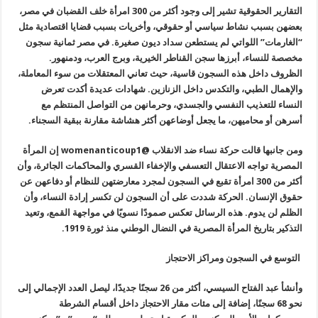
التقارير الحقوقية تشير إلى وجود أكثر من 300 امرأة خلف القضبان في مصر،
بعضهن بسبب نشاط سياسي أو حقوقي، وأخريات بسبب قضايا اقتصادية مثل
“الغارمات” اللواتي لم يستطعن سداد ديون صغيرة. في مصر ثمانية سجون
مخصصة للنساء، أبرزها سجن القناطر الخيرية، وبرج العرب، ودمنهور.
الظروف داخل هذه السجون قاسية، حيث تعاني المعتقلات من سوء المعاملة،
والإهمال الطبي، والتكدس داخل الزنازين. شهادات عديدة أكدت تعرض
النساء للتعذيب النفسي والجسدي، وحرمانهن من التواصل المنتظم مع
أسرهن أو محاميهن، ما يجعل أوضاعهن أكثر هشاشة مقارنة ببقية السجناء.
ومن جانبها قالت حركة نساء ضد الانقلاب @
womenanticoup1
إن المرأة
المصرية تواجه الاعتقال التعسفي والإخفاء القسري والمحاكمات الجائرة، وأن
أكثر من 300 امرأة تقبع في السجون لمجرد معارضتهن للنظام أو دفاعهن عن
حقوق الإنسان. الحركة شددت على أن السجون لن تكسر إرادة النساء، وأن
الظلم لن يدوم. هذه الرسائل تعكس صمودًا نسويًا في مواجهة القمع، وتعيد
التذكير بتاريخ المرأة المصرية في النضال الوطني منذ ثورة 1919.
التوسع في السجون ومراكز الاحتجاز
وأنشأ عبد الفتاح السيسي، أكثر من 26 سجنًا جديدًا، ليصل العدد الإجمالي إلى
نحو 68 سجنًا، إضافة إلى مئات مقار الاحتجاز داخل أقسام الشرطة