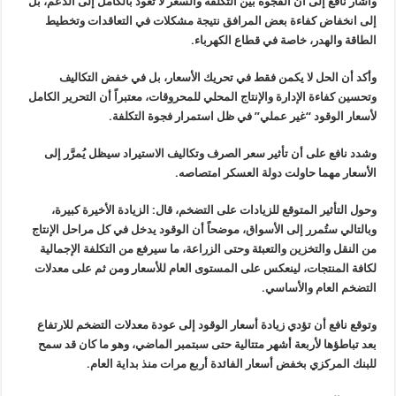
وأشار نافع إلى أن الفجوة بين التكلفة والسعر لا تعود بالكامل إلى الدعم، بل
إلى انخفاض كفاءة بعض المرافق نتيجة مشكلات في التعاقدات وتخطيط
الطاقة والهدر، خاصة في قطاع الكهرباء.
وأكد أن الحل لا يكمن فقط في تحريك الأسعار، بل في خفض التكاليف
وتحسين كفاءة الإدارة والإنتاج المحلي للمحروقات، معتبراً أن التحرير الكامل
لأسعار الوقود “غير عملي” في ظل استمرار فجوة التكلفة.
وشدد نافع على أن تأثير سعر الصرف وتكاليف الاستيراد سيظل يُمرَّر إلى
الأسعار مهما حاولت دولة العسكر امتصاصه.
وحول التأثير المتوقع للزيادات على التضخم، قال: الزيادة الأخيرة كبيرة،
وبالتالي ستُمرر إلى الأسواق، موضحاً أن الوقود يدخل في كل مراحل الإنتاج
من النقل والتخزين والتعبئة وحتى الزراعة، ما سيرفع من التكلفة الإجمالية
لكافة المنتجات، لينعكس على المستوى العام للأسعار ومن ثم على معدلات
التضخم العام والأساسي.
وتوقع نافع أن تؤدي زيادة أسعار الوقود إلى عودة معدلات التضخم للارتفاع
بعد تباطؤها لأربعة أشهر متتالية حتى سبتمبر الماضي، وهو ما كان قد سمح
للبنك المركزي بخفض أسعار الفائدة أربع مرات منذ بداية العام.