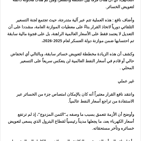
لتعويض الخسائر.
وأضاف نافع : هذه العملية تتم عبر آلية متدرجة، حيث تجتمع لجنة التسعير
التلقائي دورياً لاتخاذ القرار بناءً على معطيات الموازنة العامة، مشددا على أن
التعديل لا يعتمد فقط على الأسعار العالمية الراهنة، بل على فجوة مالية سابقة
تم احتسابها ضمن موازنة دولة العسكر لعام 2025-2026،
وكشف أن هذه الزيادة مخططة لتعويض خسائر سابقة، وبالتالي أي انخفاض
حالي أو قادم في أسعار النفط العالمية لن ينعكس سريعاً على التسعير
المحلي .
غير عملي
وانتقد نافع القرار معتبراً أنه كان بالإمكان امتصاص جزء من الخسائر عبر
الاستفادة من تراجع أسعار النفط عالمياً.
وأوضح أن الأزمة تتعمق بسبب ما وصفه بـ”الثمن المزدوج”، إذ لم ترتفع
أسعار الكهرباء بعد، ما يجعلها مديناً رئيسياً لقطاع البترول الذي يسعى لتعويض
خسائره وتأخر مستحقاته.