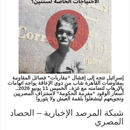
إسرائيل تتجه إلى إفشال “مقاربات” فصائل المقاومة
بمفاوضات القاهرة شاب من ذوي الإعاقة يواجه اتهامات
بالإرهاب لتضامنه مع غزة.. الخميس 11 يونيو 2026..
أسعار الوقود “مفرمة الحكومة” لاستنزاف المصريين
وتجويعهم لينشغلوا بلقمة العيش ولا يثوروا
شبكة المرصد الإخبارية – الحصاد
المصري