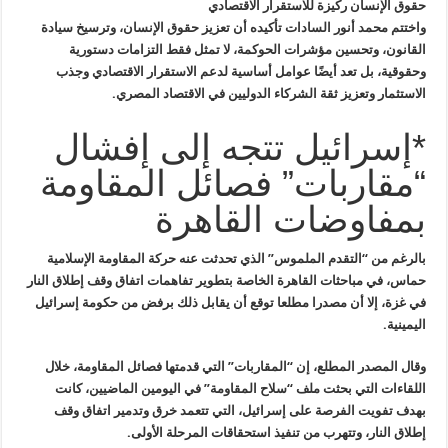
حقوق الإنسان ركيزة للاستقرار الاقتصادي
واختتم محمد أنور السادات تأكيده أن تعزيز حقوق الإنسان، وترسيخ سيادة
القانون، وتحسين مؤشرات الحوكمة، لا تمثل فقط التزامات دستورية
وحقوقية، بل تعد أيضًا عوامل أساسية لدعم الاستقرار الاقتصادي وجذب
الاستثمار وتعزيز ثقة الشركاء الدوليين في الاقتصاد المصري.
*إسرائيل تتجه إلى إفشال
“مقاربات” فصائل المقاومة
بمفاوضات القاهرة
بالرغم من “التقدم الملموس” الذي تحدثت عنه حركة المقاومة الإسلامية
حماس، في مباحثات القاهرة الخاصة بتطوير تفاهمات اتفاق وقف إطلاق النار
في غزة، إلا أن مصدرا مطلعا توقع أن يقابل ذلك برفض من حكومة إسرائيل
اليمينية
.
وقال المصدر المطلع، إن “المقاربات” التي قدمتها فصائل المقاومة، خلال
اللقاءات التي بحثت ملف “سلاح المقاومة” في اليومين الماضيين، كانت
بهدف تفويت الفرصة على إسرائيل، التي تتعمد خرق وتدمير اتفاق وقف
إطلاق النار، وتتهرب من تنفيذ استحقاقات المرحلة الأولى
.