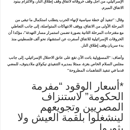
الإسرائيلي، من أجل وقف خروقاته لاتفاق وقف إطلاق النار، والالتزام ببنود
الاتفاق المبرم
.
وقال: “تنفيذ أي خطة سياسية لإنهاء الحرب يتطلب استكمال ما تبقى من
المرحلة الأولى من الاتفاق، ووقف الانتهاكات المتواصلة، إلى جانب التعاطي
مع مقترحات المرحلة الثانية بصورة تضمن استمرار مسار التهدئة”، مؤكدا أن
الخروقات الإسرائيلية للاتفاق أسفرت عن استشهاد نحو ألف فلسطيني منذ
بدء سريان وقف إطلاق النار
.
وأضاف: “المسؤولية باتت الآن تقع على عاتق الاحتلال الإسرائيلي، إلى جانب
مجلس السلام الخاص بغزة، ممثلا بمديره التنفيذي نيكولاي ملادينوف، للمضي
قدما في تنفيذ التفاهمات المطروحة”
*أسعار الوقود “مفرمة
الحكومة” لاستنزاف
المصريين وتجويعهم
لينشغلوا بلقمة العيش ولا
يثوروا