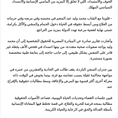
الخوف والاستبداد، اللي لا تخلق إلا المزيد من المآسي الإنسانية والانسداد
السياسي المهلك
.
–
قلوبنا مع الشاب محمد وليد عبد المنعم في محبسه وفي مرضه وفي حرمانه
من العلاج ومن أبسط حقوقه في الحياة دخول الحمام والمشي والأكل بكرامة،
نتمنى نهاية لقضية مرعبة تهدد الدولة بمزيد من التراجع
.
وأشارت تقارير صادرة عن المبادرة المصرية
للحقوق الشخصية إلى أن محمد
وليد يواجه صعوبات صحية متعددة، من بينها
انسداد في فتحتي الأنف يجعله غير
قادر على التنفس بشكل طبيعي، إلى جانب
حاجته إلى متابعة طبية متخصصة
بصورة مستمرة
.
بين جدران السجن الباردة، يقف طالب في الحادية والعشرين من عمره في
مواجهة محاكمة ثقيلة بسبب تضامنه مع غزة، بينما يخوض في الوقت ذاته
معركة أخرى أكثر قسوة مع المرض والإعاقة، وسط مطالبات حقوقية بالإفراج
عنه
.
فبين جلسات القضاء وتحديات الحياة اليومية، تتصاعد الأصوات الحقوقية
مطالبة بمنحه فرصة للحرية والعلاج، في قصة تختلط فيها المعاناة الإنسانية
بأسئلة العدالة والحق في الرعاية والحياة الكريمة
.