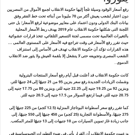
رفع أسعار الوقود وسيلة تلجأ إليها حكومة الانقلاب لجمع الأموال من المصريين
دون اعتبار لشعب يعيش أكثر من 70 مليونا من أبنائه تحت خط الفقر وفق
بيانات البنك الدولى ودون اعتماد على معايير موضوعية لرفع الأسعار؛ بل حتى
اللجنة التى شكلتها حكومة الانقلاب عام 2019 بهدف ربط الأسعار المحلية
بالتغيرات العالمية تحت مسمى لجنة التسعير التلقائي، تتخذ قرارات عشوائية
حيث تقرر رفع الأسعار فى وقت تتراجع فيه الأسعار على المستوى العالمى …
هذه القرارات تؤكد أن حكومة الانقلاب تهدف فى الأساس إلى استنزاف
الشعب المصرى وتجويعه حتى لا ينشغل إلا بلقمة العيش ولا يثور ضد الانقلاب
الدموى .
كانت حكومة الانقلاب قد أعلنت قبل أيام رفع أسعار المنتجات البترولية
وشملت الزيادات الجديدة رفع سعر بنزين 95 من 21 جنيهًا إلى 24 جنيهًا للتر،
وبنزين 92 من 19.25 جنيه إلى 22.25 جنيه للتر، وبنزين 80 من 17.75 جنيه إلى
20.75 جنيه للتر، فيما ارتفع السولار من 17.5 جنيه إلى 20.5 جنيه للتر.
كما تقرر رفع سعر أسطوانة البوتاجاز المنزلية (12.5 كجم) من 225 جنيهًا إلى
275 جنيهًا، والأسطوانة التجارية (25 كجم) من 450 جنيهًا إلى 550 جنيهًا، إلى
جانب زيادة غاز تموين السيارات من 10 جنيهات إلى 13 جنيهًا للمتر المكعب.
وزعمت حكومة الانقلاب أن القرار يأتي في ضوء التطورات الجيوسياسية في