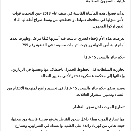
غياهب السجون المظلمة
.
بدأت فصول هذه المأساة القاسية في صيف عام
2018
حين اقتحمت قوات
الأمن منزلها في محافظة دمياط، واختطفتها من وسط
صراخ أطفالها الـ 6
الذين تُركوا للمجهول
.
تعرضت هذه الأم لإخفاء قسري عاشت فيه
أسرتها قلقًا مرعبًا، وظهرت بعدها
أمام نيابة أمن الدولة وواجهت اتهامات
مسيسة في القضية رقم 755
.
حكم جائر بالسجن 15 عامًا
تجاوزت السلطات كل الخطوط الحمراء باختطاف مها وتغييبها في الزنازين،
وإحالتها إلى محكمة عسكرية تفتقر لأدنى معايير العدالة
.
وصدر بحقها حكم جائر بالسجن 15 عامًا، في تجسيد واضح لمنهجية الانتقام من
النساء وتدمير استقرار العائلات
.
تصارع الموت داخل سجن القناطر
مها
تصارع الموت ببطء داخل سجن القناطر وتدفع ضريبة قاسية من صحتها،
حيث
تعاني من كهرباء زائدة على القلب، وانسداد في الشرايين، وتسارع