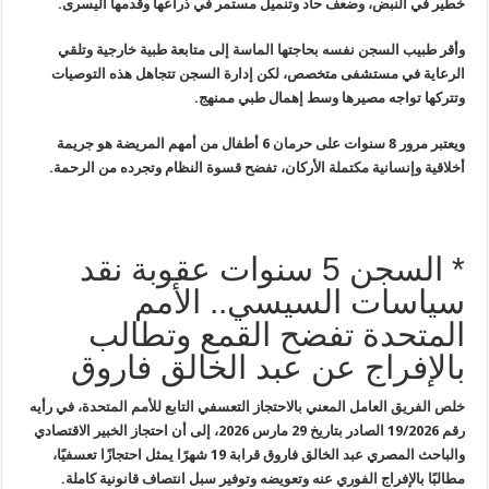
خطير في
النبض، وضعف حاد وتنميل مستمر في ذراعها وقدمها اليسرى
.
وأقر طبيب السجن نفسه بحاجتها الماسة إلى
متابعة طبية خارجية وتلقي
الرعاية في مستشفى متخصص، لكن إدارة السجن تتجاهل
هذه التوصيات
وتتركها تواجه مصيرها وسط إهمال طبي ممنهج
.
ويعتبر مرور 8 سنوات على حرمان
6
أطفال من أمهم المريضة هو جريمة
أخلاقية وإنسانية مكتملة الأركان، تفضح
قسوة النظام وتجرده من الرحمة
.
* السجن 5 سنوات عقوبة نقد
سياسات السيسي.. الأمم
المتحدة تفضح القمع وتطالب
بالإفراج عن عبد الخالق فاروق
خلص الفريق العامل المعني بالاحتجاز التعسفي التابع للأمم المتحدة، في رأيه
رقم 19/2026 الصادر بتاريخ 29 مارس 2026، إلى أن احتجاز الخبير الاقتصادي
والباحث المصري عبد الخالق فاروق قرابة 19 شهرًا يمثل احتجازًا تعسفيًا،
مطالبًا بالإفراج الفوري عنه وتعويضه وتوفير سبل انتصاف قانونية كاملة.