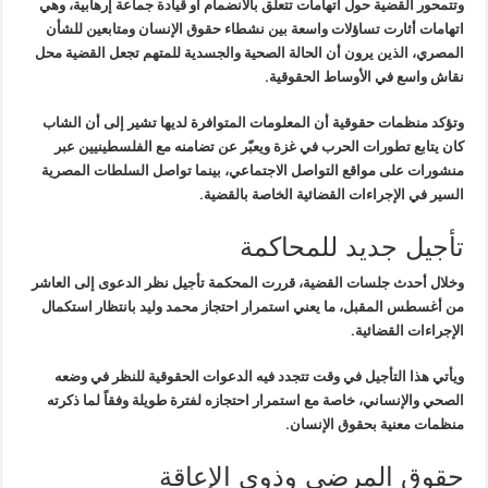
وتتمحور القضية حول اتهامات تتعلق بالانضمام
أو قيادة جماعة إرهابية، وهي
اتهامات أثارت تساؤلات واسعة بين نشطاء حقوق
الإنسان ومتابعين للشأن
المصري، الذين يرون أن الحالة الصحية والجسدية
للمتهم تجعل القضية محل
نقاش واسع في الأوساط الحقوقية
.
وتؤكد منظمات حقوقية أن المعلومات المتوافرة
لديها تشير إلى أن الشاب
كان يتابع تطورات الحرب في غزة ويعبّر عن تضامنه
مع الفلسطينيين عبر
منشورات على مواقع التواصل الاجتماعي، بينما تواصل
السلطات المصرية
السير في الإجراءات القضائية الخاصة بالقضية
.
تأجيل جديد للمحاكمة
وخلال أحدث جلسات القضية، قررت المحكمة
تأجيل نظر الدعوى إلى العاشر
من أغسطس المقبل، ما يعني استمرار احتجاز محمد
وليد بانتظار استكمال
الإجراءات القضائية
.
ويأتي هذا التأجيل في وقت تتجدد فيه الدعوات
الحقوقية للنظر في وضعه
الصحي والإنساني، خاصة مع استمرار احتجازه لفترة
طويلة وفقاً لما ذكرته
منظمات معنية بحقوق الإنسان
.
حقوق المرضى وذوي الإعاقة