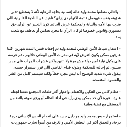
–
بالتالي منطقيا محمد وليد حالة إنسانية بحاجة للرعاية لأنه لا يستطيع تدبر
شؤونه بنفسه فهيعمل قائمة الاتهام دي إزاي؟ ناهيك عن الناحية القانونية اللي
ضرب بيها الأمن والنيابة والمحكمة عرض الحائط كون التعبير عن الرأي حق
دستوري وقانوني خصوصا لو كان الرأي دا مجرد تضامن أو تعاطف مع شعب
يباد
.
–
اعتقال ضباط الأمن الوطني لمحمد وليد ثم إخفائه قسريا لمدة شهرين -كلنا
عارفين ممكن يكون اتعرض لإيه في مقرات الأمن الوطني خلالهم-، ثم عرضه
على وكيل نيابة أمن دولة مش مرة ولا اتنين ولكن عشرات المرات على مدار
سنتين، ثم إحالته للمحكمة ومثوله قدام القاضي اللي قرر استمرار حبسه،
بيقول شيء شديد الوضوح أنه ليس مجرد خطأ ولكنه سيستم كامل من الشر
والقسوة المتعمدة
.
–
نظام كامل من التنكيل والانتقام، واختيار أكثر حلقات المجتمع ضعفا لجعله
عبرة.. عبرة لأي حد ممكن يبدي رأيه في أداء النظام أو يرفع صوته بالتضامن
المستقل مع قضية وطنية
.
–
استمرار حبس محمد وليد هو دليل جديد على انعدام الحس الإنساني درجة
درجة، والتعمق أكتر في البطش الأمني والغرف من أسوأ تجارب جمهوريات