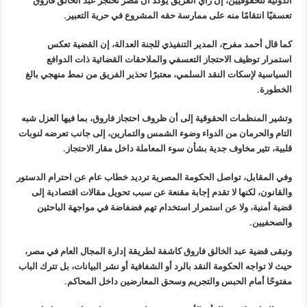
الدولية للحقوقيين، إن رأي الفريق يؤكد أن مصر تحتجز عبد الخالق فاروق
تعسفيًا انتقامًا منه على ممارسة حقه المشروع في حرية التعبير.
كما قال أحمد مفرح، المدير التنفيذي للجنة العدالة، إن القضية تعكس
استمرار توظيف الاحتجاز التعسفي والملاحقات القضائية ذات الدوافع
السياسية لإسكات النقد السلمي، معتبرًا تحذير الفريق من نمط منهجي بالغ
الخطورة.
وتشير المنظمات الحقوقية إلى أن ظروف احتجاز فاروق، بما فيها العزل شبه
التام والحرمان من الدواء وضوء الشمس والتمارين، إلى جانب تعرضه لنوبات
قلبية، تثير مخاوف جدية بشأن سوء المعاملة داخل مقار الاحتجاز.
وفي المقابل، تواصل الحكومة المصرية ترديد خطاب عام عن احترام الدستور
والقانون، لكنها لا تقدم إجابة مقنعة عن سبب تحويل مقالات اقتصادية إلى
قضية أمنية، ولا عن استمرار استخدام تهم فضفاضة في مواجهة الباحثين
والصحفيين.
وتبقى قضية عبد الخالق فاروق كاشفة لطريقة إدارة المجال العام في مصر،
حيث لا تواجه الحكومة النقد بالرد أو الشفافية أو نشر البيانات، بل تترك الباب
مفتوحًا أمام الحبس والتجريم وسحق المعارضين داخل المحاكم.