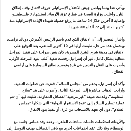
ويأتي هذا بينما يواصل جيش الاحتلال الإسرائيلي خروقه لاتفاق وقف إطلاق
النار.. وأعلنت وزارة الصحة في قطاع غزة، الأربعاء، استشهاد 3 فلسطينيين
وإصابة 5 آخرين خلال 24 ساعة، ما يرفع حصيلة شهداء الإبادة الإسرائيلية منذ
أكتوبر 2023 إلى 72 ألفا و991 شهيدا
.
وأشار المصدر إلى أن الاتفاق الذي قدم باسم الرئيس الأميركي دونالد ترامب،
ويشمل عدة مراحل، طبقت أولها في 10 أكتوبر الماضي، بعد التوقيع على
الاتفاق في مدينة شرم الشيخ المصرية، كان ينص صراحة على تنفيذ المراحل
متتالية بشكل كامل، غير أن إسرائيل رفضت تنفيذ أغلب بنود المرحلة الأولى،
وأصرت على القتل والتدمير في غزة وتوسيع نطاق السيطرة على أراضي
القطاع
.
وأكد أن إسرائيل، بدعم من “مجلس السلام”، قفزت عن خطوات التنفيذ،
وأرادت الذهاب مباشرة إلى المرحلة الثانية، وأصرت على بند “سلاح
المقاومة”، وقدمت صيغة “غير مرضية” لفصائل المقاومة، طلبت فيها أن تتم
عملية تسليم السلاح إلى “قوة الاستقرار الدولية” التي شكلها “مجلس
السلام”، دون أي تعهد بالانسحاب من غزة، أو تنفيذ بنود الاتفاق
.
والأربعاء، استكملت جلسات مباحثات القاهرة، وعقد وفد حماس جلسة مع
الوسطاء، وتلا ذلك عقد اجتماعات أخرى مع باقي الفصائل، بهدف التوصل إلى