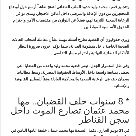
وتتجاوز قضية محمد وليد حدود الملف القضائي
لتفتح نقاشاً أوسع حول أوضاع
المحتجزين من ذوي الإعاقة والمرضى داخل أماكن
الاحتجاز، ومدى توافر
الرعاية الصحية اللازمة لهم، فضلاً عن التوازن بين
مقتضيات الأمن واحترام
الحقوق الأساسية للمواطنين
.
ويرى حقوقيون أن القضية تطرح أسئلة مهمة
بشأن معاملة أصحاب الحالات
الصحية الخاصة داخل منظومة العدالة، بينما يؤكد
آخرون ضرورة انتظار
الأحكام القضائية النهائية واحترام مسار التقاضي
.
وفي ظل استمرار الجدل، تبقى قضية محمد وليد
واحدة من القضايا التي
تحظى بمتابعة واسعة داخل الأوساط الحقوقية المصرية،
وسط مطالبات
بضمان حقه في الرعاية الصحية والمحاكمة العادلة وفقاً للمعايير
القانونية
والإنسانية
.
* 8 سنوات خلف القضبان.. مها
محمد عثمان تصارع الموت داخل
سجن القناطر
في 21 يونيو الجاري، تكمل السيدة مها محمد عثمان خليفة عامها الثامن في