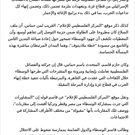
الإسرائيلي من قطاع غزة، وبتعهدات ملزمة تضمن ذلك، وتضمن إنهاء كل
تداعيات الحرب، بما في ذلك بدء برامج الإغاثة والإعمار
.
كذلك ذكر موقع “المركز الفلسطيني للإعلام”، القريب لمن حماس، أن ملف
السلاح كان مطروحا على الطاولة ضمن حزمة التوصل إلى تفاهم أوسع، وأن
المعطيات تكشف أن جهود الوسطاء تتمحور حول إعادة صياغة البندين الثامن
والتاسع من مسودة “خطة ملادينوف”، وهما البندان المرتبطان مباشرة بهذه
المسألة الحساسة
.
وكان حازم قاسم، المتحدث باسم حماس، قال إن حركته والفصائل
الفلسطينية تعاملت بإيجابية ومرونة مع المقترحات التي طرحها الوسطاء
خلال اللقاءات التي عقدت في القاهرة، والمرتبطة بآليات تنفيذ خطة إنهاء
الحرب في قطاع غزة وإدارة المرحلة المقبلة
.
ونقل موقع “المركز الفلسطيني للإعلام” عن قاسم قوله إن “المشاورات
التي جرت بمشاركة الوسطاء من مصر وقطر وتركيا أفضت إلى مقاربات”،
ووصف تلك المقاربات بأنها “مقبولة” من مختلف الأطراف المشاركة في
الاجتماعات
.
وطالب قاسم الوسطاء والدول الضامنة بممارسة ضغوط على الاحتلال