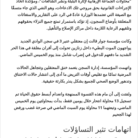
“محاولات الجماعة الإرهابية لإثارة البلبلة ونشر الشائعات”، ومؤكدة اتخاذ
الإجراءات القانونية بحق مروجي تلك الادعاءات، وهو النفي الذي جاء متسقًا
مع الصيغة التي تعتمدها الوزارة عادةً في الرد على التقارير والاستغاثات
المتعلقة بأوضاع السجون، إذ تؤكد باستمرار تمتع جميع النزلاء بحقوقهم
وتلقيهم الرعاية اللازمة داخل مراكز الإصلاح والتأهيل
.
وكانت مؤسسة جوار قالت إن معتقلي عنبر 3 في سجن الوادي الجديد
يواجهون الموت البطيء داخل زنازين تحولت إلى أفران مغلقة في هذا الحر
الشديد ما دفعهم للدخول في إضراب شامل منذ يوم الخميس الماضي
.
واتهمت المؤسسة، إدارة السجن بتعمد خنق المعتقلين وتتجاهل الحالات
المرضية تمامًا مع تقليص أوقات التريض ما أدى إلى انتشار حالات الاختناق
وتدهور الوضع الصحي للجميع بشكل ينذر بكارثة حقيقية
.
ولفتت إلى أن مام هذه القسوة الممنهجة وانعدام أبسط حقوق الحياة تم
تسجيل 13 محاولة انتحار خلال يومين فقط، بدأت بمحاولتين يوم الخميس
الماضي، وتبعتهما 11 محاولة يوم السبت الماضي في صرخة غضب ورفض
لهذا الجحيم
اتهامات تثير التساؤلات