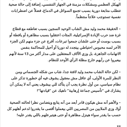
الهيكل العظمي ومشكلات مزمنة في الجهاز التنفسي،
إضافة إلى حالة صحية
تتطلب متابعة دورية بسبب تجمع السوائل في الدماغ،
فضلاً عن اضطرابات
نفسية تستوجب علاجاً منتظماً
.
–
الحقيقة محمد وليد مش الشاب الوحيد السجين بسبب تعاطفه مع قطاع
غزة ضد حرب الإبادة الإسرائيلية، المئات اعتقلوا بسبب مظاهرة أو يافطة أو
بسبب بوست أو حتى علشان جمعوا تبرعات، أفرج عن جزء منهم لكن الجزء
الآخر لسه محبوس احتياطي بيتجدد له دوريا أو أحيل للمحاكمة بنفس
الاتهامات الجاهزة، بل وزي الآلاف المعتقلين على مدار أكتر من 13 سنة لأنهم
بيعبروا عن رأيهم خارج مظلة الرأي الأوحد للنظام
.
–
لكن حالة الشاب محمد وليد لافتة جدا، شاب من شكله الجسماني ومن
النظر للمرة الأولى، أي عاقل مش معقول يشوف فيه أي خطورة تذكر على
نظام سياسي، من أول نظرة يجب أن يتأكد للي بيشوف يعني أنه لا يمكن أن
يشارك في “تأسيس جماعة إرهابية” ناهيك عن “قيادتها
“!
–
والأهم أنه مش هيكون قادر أبعد من أنه يتابع ويتضامن نظرا لحالته الصحية
أولا، وزي الملايين من المصريين اللي بيعملوا أقصى ما يقدروا لدعم أهلهم كل
حسب ما يقدر سواء هينزل مظاهرة أو حتى هيتبرعلهم باللي يقدر عليه
!
**