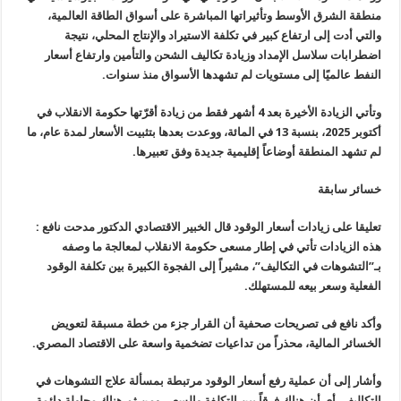
منطقة الشرق الأوسط وتأثيراتها المباشرة على أسواق الطاقة العالمية،
والتي أدت إلى ارتفاع كبير في تكلفة الاستيراد والإنتاج المحلي، نتيجة
اضطرابات سلاسل الإمداد وزيادة تكاليف الشحن والتأمين وارتفاع أسعار
النفط عالميًا إلى مستويات لم تشهدها الأسواق منذ سنوات.
وتأتي الزيادة الأخيرة بعد 4 أشهر فقط من زيادة أقرّتها حكومة الانقلاب في
أكتوبر 2025، بنسبة 13 في المائة، ووعدت بعدها بتثبيت الأسعار لمدة عام، ما
لم تشهد المنطقة أوضاعاً إقليمية جديدة وفق تعبيرها.
خسائر سابقة
تعليقا على زيادات أسعار الوقود قال الخبير الاقتصادي الدكتور مدحت نافع :
هذه الزيادات تأتي في إطار مسعى حكومة الانقلاب لمعالجة ما وصفه
بـ”التشوهات في التكاليف”، مشيراً إلى الفجوة الكبيرة بين تكلفة الوقود
الفعلية وسعر بيعه للمستهلك.
وأكد نافع فى تصريحات صحفية أن القرار جزء من خطة مسبقة لتعويض
الخسائر المالية، محذراً من تداعيات تضخمية واسعة على الاقتصاد المصري.
وأشار إلى أن عملية رفع أسعار الوقود مرتبطة بمسألة علاج التشوهات في
التكاليف، أي أن هناك فرقاً بين التكلفة والسعر، ومن ثم هناك محاولة دائمة