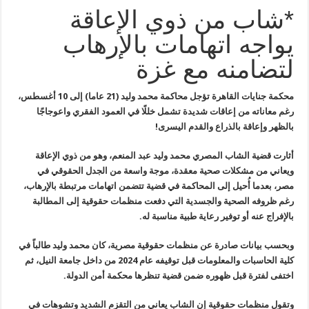
*شاب من ذوي الإعاقة
يواجه اتهامات بالإرهاب
لتضامنه مع غزة
محكمة جنايات القاهرة تؤجل محاكمة محمد وليد (21 عاما) إلى 10 أغسطس،
رغم معاناته من إعاقات شديدة تشمل خللًا في العمود الفقري واعوجاجًا
بالظهر وإعاقة بالذراع والقدم اليسرى
!
أثارت قضية الشاب المصري محمد وليد عبد
المنعم، وهو من ذوي الإعاقة
ويعاني من مشكلات صحية معقدة، موجة واسعة من
الجدل الحقوقي في
مصر، بعدما أُحيل إلى المحاكمة في قضية تتضمن اتهامات
مرتبطة بالإرهاب،
رغم ظروفه الصحية والجسدية التي دفعت منظمات حقوقية إلى
المطالبة
بالإفراج عنه أو توفير رعاية طبية مناسبة له
.
وبحسب بيانات صادرة عن منظمات حقوقية مصرية،
كان محمد وليد طالباً في
كلية الحاسبات والمعلومات قبل توقيفه عام 2024 من
داخل جامعة النيل، ثم
اختفى لفترة قبل ظهوره ضمن قضية تنظرها محكمة أمن
الدولة
.
وتقول منظمات حقوقية إن الشاب يعاني من
التقزم الشديد وتشوهات في