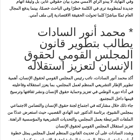
وفي النهاية، لا يبدو الرأي الأممي مجرد بيان حقوقي عابر، بل وثيقة اتهام
جديدة لمنظومة ترى في الكلمة خطرًا وفي الباحث خصمًا، بينما يدفع المجال
العام ثمنًا مباشرًا كلما تحولت الحقيقة الاقتصادية إلى ملف أمني.
* محمد أنور السادات
يطالب بتطوير قانون
المجلس القومي لحقوق
الإنسان لتعزيز استقلاله
أكد محمد أنور السادات، نائب رئيس المجلس القومي لحقوق الإنسان، أهمية
تطوير الإطار التشريعي المنظم لعمل المجلس، بما يعزز استقلاله وفاعليته
في أداء دوره الوطني في تعزيز وحماية حقوق الإنسان ونشر ثقافتها وترسيخ
قيمها داخل المجتمع.
جاء ذلك خلال مشاركته في اجتماع لجنة حقوق الإنسان والتضامن الاجتماعي
بمجلس الشيوخ، برئاسة الدكتور عبد الهادي القصبي، حيث استعرض عددًا من
الملفات المرتبطة بعمل المجلس، والتحديات التشريعية والمؤسسية الراهنة.
تعزيز استقلال المجلس القومي لحقوق الإنسان
وشدد السادات على أن تحديث القانون المنظم لعمل المجلس يمثل خطوة
أساسية لدعم استقلال المؤسسة الوطنية لحقوق الإنسان، وتمكينها من