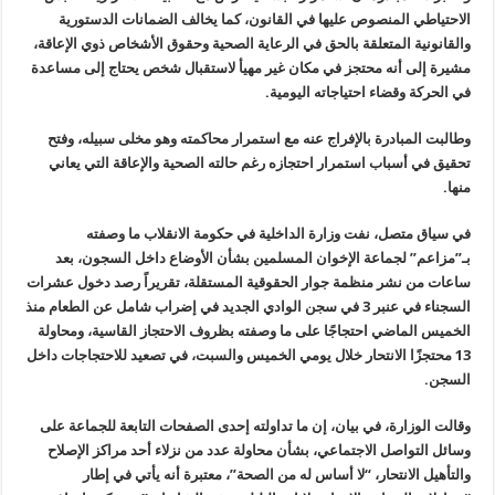
الاحتياطي المنصوص عليها في القانون، كما يخالف الضمانات الدستورية
والقانونية المتعلقة بالحق في الرعاية الصحية وحقوق الأشخاص ذوي الإعاقة،
مشيرة إلى أنه محتجز في مكان غير مهيأ لاستقبال شخص يحتاج إلى مساعدة
في الحركة وقضاء احتياجاته اليومية
.
وطالبت المبادرة بالإفراج عنه مع استمرار محاكمته وهو مخلى سبيله، وفتح
تحقيق في أسباب استمرار احتجازه رغم حالته الصحية والإعاقة التي يعاني
منها
.
في سياق متصل، نفت وزارة الداخلية في حكومة الانقلاب ما وصفته
بـ”مزاعم” لجماعة الإخوان المسلمين بشأن الأوضاع داخل السجون، بعد
ساعات من نشر منظمة جوار الحقوقية المستقلة، تقريراً رصد دخول عشرات
السجناء في عنبر 3 في سجن الوادي الجديد في إضراب شامل عن الطعام منذ
الخميس الماضي احتجاجًا على ما وصفته بظروف الاحتجاز القاسية، ومحاولة
13 محتجزًا الانتحار خلال يومي الخميس والسبت، في تصعيد للاحتجاجات داخل
السجن
.
وقالت الوزارة، في بيان، إن ما تداولته إحدى الصفحات التابعة للجماعة على
وسائل التواصل الاجتماعي، بشأن محاولة عدد من نزلاء أحد مراكز الإصلاح
والتأهيل الانتحار، “لا أساس له من الصحة”، معتبرة أنه يأتي في إطار