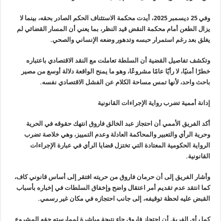
وفي 25 ديسمبر 2025، أيدت محكمة الاستئناف الحكم الصادر بحقه، بينما لا
يزال الطعن أمام محكمة النقض قيد النظر، بما يعني أن المسار القضائي لم
يغلق بعد رغم استمرار حبسه وتدهور وضعه الإنساني والصحي.
وتكشف تفاصيل القضية أن السلطة تعاملت مع النقد الاقتصادي باعتباره
خطرًا أمنيًا، لا رأيًا عامًا مشروعًا، وهو ما يمنح الواقعة دلالة أوسع من مصير
باحث واحد، لأنها تمس مساحة الكلام عن الفشل الاقتصادي نفسه.
إدانة أممية تضرب رواية الإجراءات القانونية
أكد الفريق الأممي أن احتجاز عبد الخالق فاروق انتهك حقوقه في الحرية
وحرية الرأي والتعبير والمحاكمة العادلة وعدم التمييز، وهي خلاصة تضرب
الرواية الحكومية المعتادة التي تختزل قضايا الرأي في عبارة الإجراءات
القانونية.
وأشار الفريق إلى أن حرمان فاروق من حريته افتقر إلى أساس قانوني كاف،
كما انتقد عدم تقديم أمر اعتقال واضح وإخفاق السلطات في إخباره بأسباب
القبض عليه لحظة توقيفه، إلى جانب احتجازه في مكان غير رسمي.
كما رأى الفريق أن احتجاز فاروق جاء نتيجة مباشرة لممارسته حقه المشروع