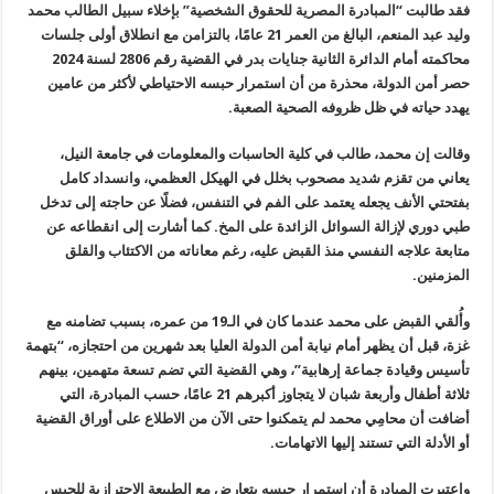
فقد طالبت “المبادرة المصرية للحقوق الشخصية” بإخلاء سبيل الطالب محمد
وليد عبد المنعم، البالغ من العمر 21 عامًا، بالتزامن مع انطلاق أولى جلسات
محاكمته أمام الدائرة الثانية جنايات بدر في القضية رقم 2806 لسنة 2024
حصر أمن الدولة، محذرة من أن استمرار حبسه الاحتياطي لأكثر من عامين
يهدد حياته في ظل ظروفه الصحية الصعبة
.
وقالت إن محمد، طالب في كلية الحاسبات والمعلومات في جامعة النيل،
يعاني من تقزم شديد مصحوب بخلل في الهيكل العظمي، وانسداد كامل
بفتحتي الأنف يجعله يعتمد على الفم في التنفس، فضلًا عن حاجته إلى تدخل
طبي دوري لإزالة السوائل الزائدة على المخ. كما أشارت إلى انقطاعه عن
متابعة علاجه النفسي منذ القبض عليه، رغم معاناته من الاكتئاب والقلق
المزمنين
.
وأُلقي القبض على محمد عندما كان في الـ19 من عمره، بسبب تضامنه مع
غزة، قبل أن يظهر أمام نيابة أمن الدولة العليا بعد شهرين من احتجازه، “بتهمة
تأسيس وقيادة جماعة إرهابية”، وهي القضية التي تضم تسعة متهمين، بينهم
ثلاثة أطفال وأربعة شبان لا يتجاوز أكبرهم 21 عامًا، حسب المبادرة، التي
أضافت أن محامِي محمد لم يتمكنوا حتى الآن من الاطلاع على أوراق القضية
أو الأدلة التي تستند إليها الاتهامات
.
واعتبرت المبادرة أن استمرار حبسه يتعارض مع الطبيعة الاحترازية للحبس