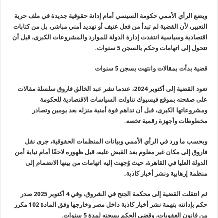
ويضع الرأي الأممي حكومة السيسي أمام إدانة حقوقية جديدة في ملف حرية
التعبير، لأن القضية لم تبدأ من فعل عنيف أو تهديد أمني مباشر، بل من كتابات
اقتصادية وسياسية انتقدت إدارة الدولة للموارد والمشروعات الكبرى، قبل أن
تتحول إلى اتهامات وحكم بالسجن 5 سنوات.
قضية بدأت بمقالات وانتهت بسجن 5 سنوات
تعود القضية إلى أكتوبر 2024، عندما نشر عبد الخالق فاروق سلسلة مقالات
على صفحته بموقع فيسبوك تناولت السياسات الاقتصادية للحكومة
ومشروعاتها الكبرى، قبل أن تداهم قوة أمنية منزله بعد يومين وتصادر
مخطوطات وأجهزة رقمية تخصه.
وبحسب ما ورد في الرأي الأممي وبيانات المنظمات الحقوقية، جرى نقل
فاروق إلى مكان غير معلوم بعد القبض عليه، قبل ظهوره لاحقًا أمام نيابة أمن
الدولة العليا في القاهرة، حيث وُجهت إليه اتهامات من بينها الانضمام إلى
منظمة إرهابية ونشر أخبار كاذبة.
ثم انتقلت القضية إلى محكمة الجنح في الشروق، وفي 4 أكتوبر 2025 صدر
حكم بإدانته بتهمة نشر أخبار كاذبة داخل مصر وخارجها وفق المادة 102 مكرر
من قانون العقوبات، وقضى الحكم بسجنه لمدة 5 سنوات.