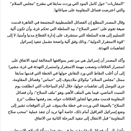
“المقاربات” حول كامل البنود التي وردت سابقا في مقترح “مجلس السلام”
والتي اعترضت فصائل المقاومة على صياغاتها
.
وقال المصدر المطلع إن الفصائل الفلسطينية المجتمعة في القاهرة قدمت
صيغة تقوم على “حصر السلاح”، بيد السلطة التي تحكم غزة، وأن تكون آلية
التسليم إلى هذه السلطة التي ستشرف على إدارة القطاع مدنيا وأمنيا، لا إلى
“قوة الاستقرار الدولية”، وذلك وفق آلية واضحة تشمل تنفيذ إسرائيل
لتفاهمات التهدئة
.
وأكد المصدر أن إسرائيل هي من تصر بمواقفها المخالفة لبنود الاتفاق على
استمرار الخلافات وتصعب مهمة الاستقرار واستمرار التهدئة في غزة، مشيرا
إلى أن أغلب النقاط التي ورد النقاش حولها في الخطة التي قدمها سابقا
ممثل “مجلس السلام” نيكولاي ملادينوف إلى “حماس” وفصائل المقاومة،
جرى التوصل إلى تفاهمات حولها، خلال أيام المباحثات التي انطلقت يوم
السبت الماضي، فيما بقي الملف الأهم، وهو “ملف السلاح”، وأن فصائل
المقاومة قدمت مقترحها لتجاوز الخلافات حوله، بعد رفضها مطلب “نزع
السلاح” بالصيغة التي وردت في خطة ملادينوف، غير أن التوقعات تشير إلى
وضع إسرائيل العراقيل أمام ذلك، خاصة أنها تريد أن تنفذ عملية “سحب سلاح
المقاومة” قبل الانتقال إلى تنفيذ المرحلة الثانية من الاتفاق
.
وأشار إلى أن فصائل المقاومة تربط في مقترحها مسألة السلاح بالانسحاب