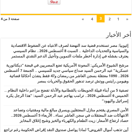
3
»
4
2
1
«
صفحة 3 من 4
أخر الأخبار
إثيوبيا: مصر تستخدم قضية سد النهضة لصرف الانتباه عن الضغوط الاقتصادية
والسياسية والتحديات الداخلية .. السبت 8 أغسطس 2026.. نظام السيسي
يعترف بفشله في إدارة أخطر ملفات التموين وتأجيل الدعم النقدي المستمر
مرشح الشيوخ الأمريكي: المعونة الأمريكية تضع المصريين في قبضة “ديكتاتورية
عسكرية” عبد الرحمن السيد صداع سياسي جديد للسيسي .. الجمعة 7 أغسطس
2026.. 1090 معتقلة بسجن العاشر من رمضان و47 فقط ينفذن أحكامًا قضائية
وهيومن رايتس ووتش ترصد تدهور الحقوق والحريات بمصر
تصفية 5 من أبناء قبيلة الحويطات بالقطامية والأدلة تفضح مزاعم داخلية النظام ..
الخميس 6 أغسطس 2026.. ترامب يهاجم عبد الرحمن السيد: “هذا الرجل يكره
إسرائيل واليهود”
الأمن المصري يقتحم منازل المعتقلين ويسرق مبالغ مالية ومقتنيات وتصاعد
الانتهاكات ضد المعتقلات في سجن العاشر نساء.. الأربعاء 5 أغسطس 2026..
حصاد ارتفاع الأسعار: زيت الطعام والكهرباء والخبز وشبح إغلاق المخابز
أين تذهب أموال القروض؟ لماذا يواصل صندوق النقد إقراض الحكومة رغم تراجع