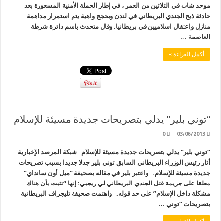
موحد شاب في الثلاثين من العمر ، في إطار الحملة الأمنية المسعورة بعد
حادثة ذبح الجندي البريطاني في لندن وبحجج واهية يتم استمرار مداهمة
منازل واعتقال اسلاميين في بريطانيا. وقال متحدث باسم دائرة شرطة
العاصمة …
أكمل القراءة »
“توني بلير” يدلي بتصريحات جديدة مسيئة للإسلام
0
03/06/2013
“توني بلير” يدلي بتصريحات جديدة مسيئة للإسلام شبكة المرصد الإخبارية
أثار رئيس الوزراء البريطاني السابق توني بلير جدلا جديدا بسبب تصريحات
جديدة مسيئة للإسلام. واعتبر بلير في مقاله بصحيفة “ميل أون سانداي”
معلقا على جريمة قتل الجندي البريطاني لي ريجبي: إنها “تثبت بأن هناك
مشكلة داخل الإسلام” على حد قوله. واهتمت صحيفة تليجراف البريطانية
بتصريحات “توني …