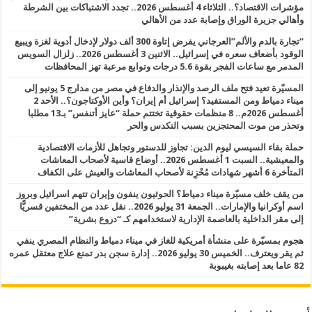
مؤشرات الاقتصاد؟.. الثلاثاء 4 أغسطس 2026.. تجدد الاشتباكات بين الشرطة
وأهالي جزيرة الوراق وإصابة عدد من الأهالي
“تجارة بالدم والألم”العرجاني يفرض إتاوة 300 ألف دولار لإدخال أدوية لغزة ويبيع
الوقود بأضعاف سعره في إسرائيل.. الاثنين 3 أغسطس 2026.. زلزال السويس
المدمر مع ساعات الفجر بقوة 5.6 درجات وتوابع مرعبة تهز المحافظات
المسيّرة تعيد فتح ملف الرصد والإنذار والدفاع في مصر من مدارج 5 يونيو إلى
ميناء دمياط ومن المستفيد؟ إسرائيل أم إيران؟ وأين الأوكتاجون؟.. الأحد 2
أغسطس 2026م.. 8 منظمات حقوقية تختتم حملة “عايز أتنفس” بـ13 مطلبا
وتحذر من موت المحتجزين بسبب التكدس والحر
حملة بقاء السيسي ليوم الدين: تجاوز للدستور وتجاهل للأزمات الاقتصادية
والمعيشية.. السبت 1 أغسطس 2026.. أوضاع قاسية لأصحاب المعاشات
المتأخرة 6 أشهر شهادات مُحْزِنة لأصحاب المعاشات والعيش على الكفاف
من يقف خلف مسيّرة ميناء دمياط؟ الحوثيون ينفون وإيران تتهم اسرائيل وبروز
اسم أوكرانيا والإمارات.. الجمعة 31 يوليو 2026.. نقل عدد من المختفين قسريًّا
إلى مقر الداخلية بالعاصمة الإدارية لاستخدامهم كـ “دروع بشرية”
هجوم بمسيّرة على منشأة أمريكية للغاز في ميناء دمياط والنظام المصري ينفي
ثم يقر ويعترف.. الخميس 30 يوليو 2026.. إدارة سجن بدر تمنع علاج معتقل عمره
82 عاما بعد إصابته بغيبوبة