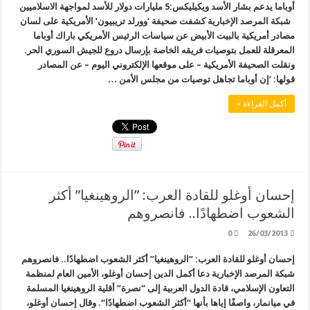
أوباما يدعم بشار الأسد ويكيليكس:5 مليارات دولار للأسد لمواجهة الاسلاميين
شبكة المرصد الإخبارية كشفت صحيفة ‘وورلد تريبيون’ الأمريكية على لسان
مصادر أمريكية بالبيت الأبيض عن سياسات الرئيس الأمريكي باراك أوباما
المعرقلة للعمل بتوصيات فريقه الخاصة بإرسال دروع للجيش السوري الحر.
ونقلت الصحيفة الأمريكية – على موقعها الإلكتروني اليوم – عن المصادر
قولها: ‘إن أوباما تجاهل توصيات من مجلس الأمن …
أكمل القراءة »
إحسان أوغلو للقادة العرب: ”الروهينغيا” أكثر
الشعوب اضطهادًا.. فانصروهم
0
26/03/2013
إحسان أوغلو للقادة العرب: ”الروهينغيا” أكثر الشعوب اضطهادًا.. فانصروهم
شبكة المرصد الإخبارية دعا أكمل الدين إحسان أوغلو، الأمين العام لمنظمة
التعاون الإسلامي، قادة الدول العربية إلى “نصرة” أقلية الروهينغيا المسلمة
في ميانمار، واصفًا إياها بأنها “أكثر الشعوب اضطهادًا“. وقال إحسان أوغلو،