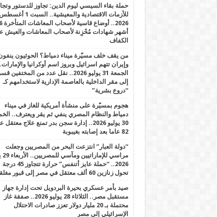
حملة بقاء السيسي ليوم الدين: تجاوز للدستور وتج
للأزمات الاقتصادية والمعيشية.. السبت 1 أغس
2026.. أوضاع قاسية لأصحاب الم
أشهر شهادات مُحْزِنة لأصحاب المعاشات والعيش ع
الكفاف
من يقف خلف مسيّرة ميناء دمياط؟ الحوثيون ينفون
وإيران تتهم اسرائيل وبروز اسم أوكرانيا والإمارات.
الجمعة 31 يوليو 2026.. نقل عدد من المختفين قسر
إلى مقر الداخلية بالعاصمة الإدارية لاستخدامهم كـ
“دروع بشرية”
هجوم بمسيّرة على منشأة أمريكية للغاز في ميناء
دمياط والنظام المصري ينفي ثم يقر ويعترف.. ال
30 يوليو 2026.. إدارة سجن بدر تمنع علاج معتقل
82 عاما بعد إصابته بغيبوبة
“دولة العبار” انتزعت البحر من المصريين وجعلت
مراسي للإ
2026.. “حملة عايز أتنفس” حرارة تتجاوز 45 درجة
تحول زنازين 60 ألف معتقل في مصر إلى قبور مغلقة
صيد بأمر عسكري بحيرة البردويل تحت إدارة جهاز
مستقبل مصر.. الثلاثاء 28 يوليو 2026.. صفقة غاز
محتملة بـ 20 مليار دولار تعزز صادرات الاحتلال
الإسرائيلي إلى مصر