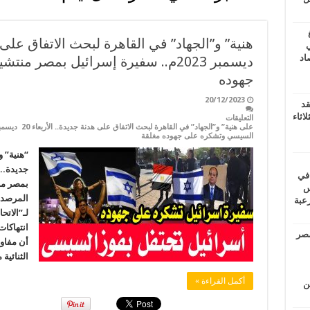
ي
أغسطس 2026.. حصاد
ديسمبر 2023م.. سفيرة إسرائيل بمصر
جهوده
20/12/2023
قد
اثاء
التعليقات
السيسي وتشكره على جهوده مغلقة
“هنية” و
 في
بمصر من
لسويس
المرصد 
وابع مرعبة
لـ”الاتح
انتهاكا
مصر
أن مفاوض
الثنائية
أكمل القراءة »
ين