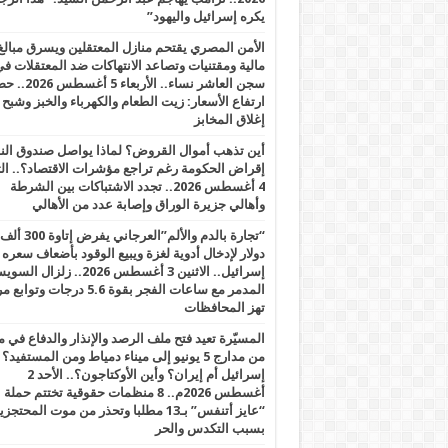
يكره إسرائيل واليهود”
الأمن المصري يقتحم منازل المعتقلين ويسرق مبالغ
مالية ومقتنيات وتصاعد الانتهاكات ضد المعتقلات ف
سجن العاشر نساء.. الأربعاء 5 
ارتفاع الأسعار: زيت الطعام والكهرباء والخبز وشبح
إغلاق المخابز
أين تذهب أموال القروض؟ لماذا يواصل صندوق الن
إقراض الحكومة رغم تراجع مؤشرات الاقتصاد؟.. الثل
4 أغسطس 2026.. تجدد الاشتباكات بين الشرطة
وأهالي جزيرة الوراق وإصابة عدد من الأهالي
“تجارة بالدم والألم”العرجاني يفرض إتاوة 300 ألف
دولار لإدخال أدوية لغزة ويبيع الوقود بأضعاف سعره
إسرائيل.. الاثنين 3 أغسطس 2026.. زلزال ا
المدمر مع ساعات الفجر بقوة 5.6 درجات وت
تهز المحافظات
المسيّرة تعيد فتح ملف الرصد والإنذار والدفاع في 
من مدارج 5 يونيو إلى ميناء دمياط ومن المستفيد؟
إسرائيل أم إيران؟ وأين الأوكتاجون؟.. الأحد 2
أغسطس 2026م.. 8 منظمات حقوقية تختتم حملة
“عايز أتنفس” بـ13 مطلبا وتحذر من موت المحتجز
بسبب التكدس والحر