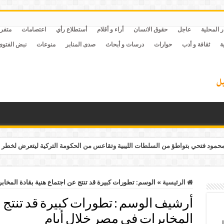
ر المحلية
عاجل
حقوق الانسان
أراء و أقلام
أستطلاع رأي
اعتصامات
متفر
ة
ثقافة و أدب
حوارات
درسات و أبحاث
صدى المنابر
منوعات
نبض الفتوى
مود فتحي بتواطؤ من السلطات الليبية وتقاعس من الحكومة التركية ليتعرض لخطر 
الرئيسية
»
الوسم:
تطورات كبيرة قد تنتج عن اجتماع هنية بقادة المخاب
أرشيف الوسم :
تطورات كبيرة قد تنتج 
المخابرات في مصر خلال أيام
ل