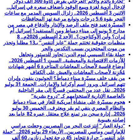
“تجارة بالدم والألم”العرجاني يفرض إتاوة 300 ألف دولار
لإدخال أدوية لغزة ويبيع الوقود بأضعاف سعره في إسرائيل..
الاثنين 3 أغسطس 2026.. زلزال السويس المدمر مع ساعات
الفجر بقوة 5.6 درجات وتوابع مرعبة تهز المحافظات
المسيّرة تعيد فتح ملف الرصد والإنذار والدفاع في مصر من
مدارج 5 يونيو إلى ميناء دمياط ومن المستفيد؟ إسرائيل أم
إيران؟ وأين الأوكتاجون؟.. الأحد 2 أغسطس 2026م.. 8
منظمات حقوقية تختتم حملة “عايز أتنفس” بـ13 مطلبا وتحذر
من موت المحتجزين بسبب التكدس والحر
حملة بقاء السيسي ليوم الدين: تجاوز للدستور وتجاهل
للأزمات الاقتصادية والمعيشية.. السبت 1 أغسطس 2026..
أوضاع قاسية لأصحاب المعاشات المتأخرة 6 أشهر شهادات
مُحْزِنة لأصحاب المعاشات والعيش على الكفاف
من يقف خلف مسيّرة ميناء دمياط؟ الحوثيون ينفون وإيران
تتهم اسرائيل وبروز اسم أوكرانيا والإمارات.. الجمعة 31 يوليو
2026.. نقل عدد من المختفين قسريًّا إلى مقر الداخلية
بالعاصمة الإدارية لاستخدامهم كـ “دروع بشرية”
هجوم بمسيّرة على منشأة أمريكية للغاز في ميناء دمياط
والنظام المصري ينفي ثم يقر ويعترف.. الخميس 30 يوليو
2026.. إدارة سجن بدر تمنع علاج معتقل عمره 82 عاما بعد
إصابته بغيبوبة
“دولة العبار” انتزعت البحر من المصريين وجعلت مراسي
للإماراتيين ومآسي للمصريين.. الأربعاء 29 يوليو 2026.. “حملة
عايز أتنفس” حرارة تتجاوز 45 درجة تحول زنازين 60 ألف