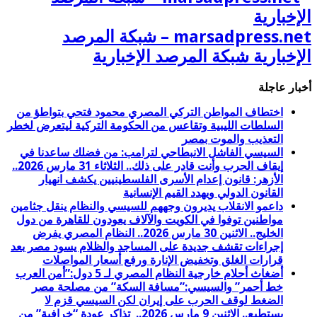
marsadpress.net – شبكة المرصد
الإخبارية شبكة المرصد الإخبارية
أخبار عاجلة
اختطاف المواطن التركي المصري محمود فتحي بتواطؤ من
السلطات الليبية وتقاعس من الحكومة التركية ليتعرض لخطر
التعذيب والموت بمصر
السيسي الفاشل الانبطاحي لترامب: من فضلك ساعدنا في
إيقاف الحرب وأنت قادر على ذلك.. الثلاثاء 31 مارس 2026..
الأزهر: قانون إعدام الأسرى الفلسطينيين يكشف انهيار
القانون الدولي ويهدد القيم الإنسانية
داعمو الانقلاب يديرون وجههم للسيسي والنظام ينقل جثامين
مواطنين توفوا في الكويت والآلاف يعودون للقاهرة من دول
الخليج.. الاثنين 30 مارس 2026.. النظام المصري يفرض
إجراءات تقشف جديدة على المساجد والظلام يسود مصر بعد
قرارات الغلق وتخفيض الإنارة ورفع أسعار المواصلات
أضغاث أحلام خارجية النظام المصري لـ 5 دول:”أمن العرب
خط أحمر” والسيسي:”مسافة السكة” من مصلحة مصر
الضغط لوقف الحرب على إيران لكن السيسي قزم لا
يستطيع.. الاثنين 9 مارس 2026.. تذاكر عودة “خرافية” من