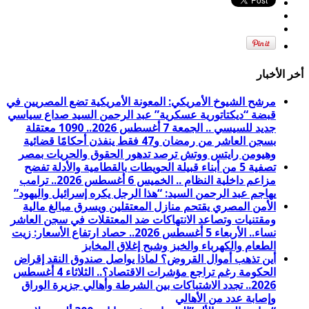
أخر الأخبار
مرشح الشيوخ الأمريكي: المعونة الأمريكية تضع المصريين في
قبضة “ديكتاتورية عسكرية” عبد الرحمن السيد صداع سياسي
جديد للسيسي .. الجمعة 7 أغسطس 2026.. 1090 معتقلة
بسجن العاشر من رمضان و47 فقط ينفذن أحكامًا قضائية
وهيومن رايتس ووتش ترصد تدهور الحقوق والحريات بمصر
تصفية 5 من أبناء قبيلة الحويطات بالقطامية والأدلة تفضح
مزاعم داخلية النظام .. الخميس 6 أغسطس 2026.. ترامب
يهاجم عبد الرحمن السيد: “هذا الرجل يكره إسرائيل واليهود”
الأمن المصري يقتحم منازل المعتقلين ويسرق مبالغ مالية
ومقتنيات وتصاعد الانتهاكات ضد المعتقلات في سجن العاشر
نساء.. الأربعاء 5 أغسطس 2026.. حصاد ارتفاع الأسعار: زيت
الطعام والكهرباء والخبز وشبح إغلاق المخابز
أين تذهب أموال القروض؟ لماذا يواصل صندوق النقد إقراض
الحكومة رغم تراجع مؤشرات الاقتصاد؟.. الثلاثاء 4 أغسطس
2026.. تجدد الاشتباكات بين الشرطة وأهالي جزيرة الوراق
وإصابة عدد من الأهالي