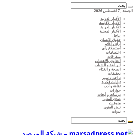
الجمعة , 7 أغسطس 2026
الأخبار الدولية
الأخبار الإقليمة
الأخبار العربية
الأخبار المحلية
عاجل
حقوق الانسان
أراء و أقلام
أستطلاع رأي
اعتصامات
متفرقات
التداوي بالاعشاب
الرياضة و الشباب
الصحة و الغذاء
تحقيقات
تراجم و سير
تيارات فكرية
ثقافة و أدب
حوارات
درسات و أبحاث
صدى المنابر
منوعات
نبض الفتوى
ندوات