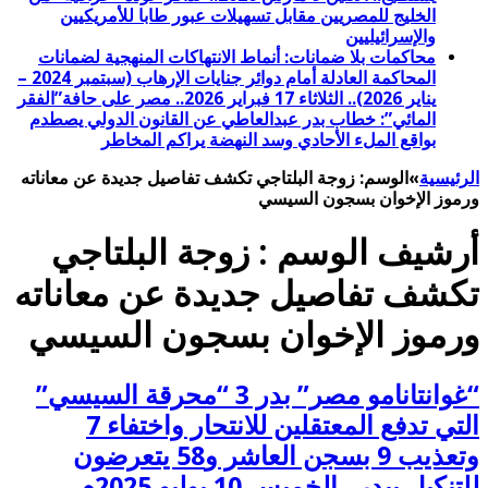
الخليج للمصريين مقابل تسهيلات عبور طابا للأمريكيين
والإسرائيليين
محاكمات بلا ضمانات: أنماط الانتهاكات المنهجية لضمانات
المحاكمة العادلة أمام دوائر جنايات الإرهاب (سبتمبر 2024 –
يناير 2026).. الثلاثاء 17 فبراير 2026.. مصر على حافة”الفقر
المائي”: خطاب بدر عبدالعاطي عن القانون الدولي يصطدم
بواقع الملء الأحادي وسد النهضة يراكم المخاطر
الرئيسية
»
الوسم:
زوجة البلتاجي تكشف تفاصيل جديدة عن معاناته
ورموز الإخوان بسجون السيسي
أرشيف الوسم :
زوجة البلتاجي
تكشف تفاصيل جديدة عن معاناته
ورموز الإخوان بسجون السيسي
“غوانتانامو مصر” بدر 3 “محرقة السيسي”
التي تدفع المعتقلين للانتحار واختفاء 7
وتعذيب 9 بسجن العاشر و58 يتعرضون
للتنكيل ببدر.. الخميس 10 يوليو 2025م..