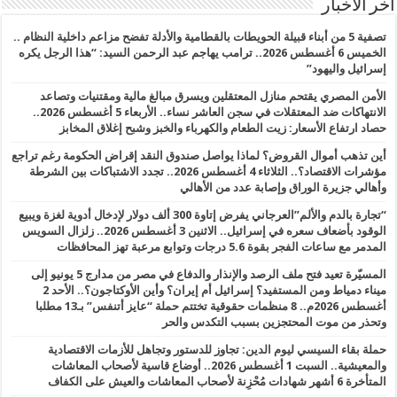
أخر الأخبار
تصفية 5 من أبناء قبيلة الحويطات بالقطامية والأدلة تفضح مزاعم داخلية النظام ..
الخميس 6 أغسطس 2026.. ترامب يهاجم عبد الرحمن السيد: “هذا الرجل يكره
إسرائيل واليهود”
الأمن المصري يقتحم منازل المعتقلين ويسرق مبالغ مالية ومقتنيات وتصاعد
الانتهاكات ضد المعتقلات في سجن العاشر نساء.. الأربعاء 5 أغسطس 2026..
حصاد ارتفاع الأسعار: زيت الطعام والكهرباء والخبز وشبح إغلاق المخابز
أين تذهب أموال القروض؟ لماذا يواصل صندوق النقد إقراض الحكومة رغم تراجع
مؤشرات الاقتصاد؟.. الثلاثاء 4 أغسطس 2026.. تجدد الاشتباكات بين الشرطة
وأهالي جزيرة الوراق وإصابة عدد من الأهالي
“تجارة بالدم والألم”العرجاني يفرض إتاوة 300 ألف دولار لإدخال أدوية لغزة ويبيع
الوقود بأضعاف سعره في إسرائيل.. الاثنين 3 أغسطس 2026.. زلزال السويس
المدمر مع ساعات الفجر بقوة 5.6 درجات وتوابع مرعبة تهز المحافظات
المسيّرة تعيد فتح ملف الرصد والإنذار والدفاع في مصر من مدارج 5 يونيو إلى
ميناء دمياط ومن المستفيد؟ إسرائيل أم إيران؟ وأين الأوكتاجون؟.. الأحد 2
أغسطس 2026م.. 8 منظمات حقوقية تختتم حملة “عايز أتنفس” بـ13 مطلبا
وتحذر من موت المحتجزين بسبب التكدس والحر
حملة بقاء السيسي ليوم الدين: تجاوز للدستور وتجاهل للأزمات الاقتصادية
والمعيشية.. السبت 1 أغسطس 2026.. أوضاع قاسية لأصحاب المعاشات
المتأخرة 6 أشهر شهادات مُحْزِنة لأصحاب المعاشات والعيش على الكفاف