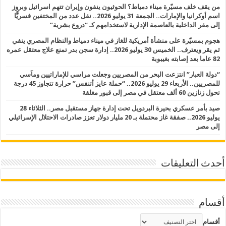
من يقف خلف مسيّرة ميناء دمياط؟ الحوثيون ينفون وإيران تتهم اسرائيل وبروز
اسم أوكرانيا والإمارات.. الجمعة 31 يوليو 2026.. نقل عدد من المختفين قسريًّا
إلى مقر الداخلية بالعاصمة الإدارية لاستخدامهم كـ “دروع بشرية”
هجوم بمسيّرة على منشأة أمريكية للغاز في ميناء دمياط والنظام المصري ينفي
ثم يقر ويعترف.. الخميس 30 يوليو 2026.. إدارة سجن بدر تمنع علاج معتقل عمره
82 عاما بعد إصابته بغيبوبة
“دولة العبار” انتزعت البحر من المصريين وجعلت مراسي للإماراتيين ومآسي
للمصريين.. الأربعاء 29 يوليو 2026.. “حملة عايز أتنفس” حرارة تتجاوز 45 درجة
تحول زنازين 60 ألف معتقل في مصر إلى قبور مغلقة
صيد بأمر عسكري بحيرة البردويل تحت إدارة جهاز مستقبل مصر.. الثلاثاء 28
يوليو 2026.. صفقة غاز محتملة بـ 20 مليار دولار تعزز صادرات الاحتلال الإسرائيلي
إلى مصر
أحدث التعليقات
أقسام
أقسام