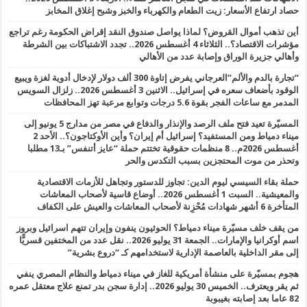
حصاد ارتفاع الأسعار: زيت الطعام والكهرباء والخبز وشبح إغلاق المخابز
أين تذهب أموال القروض؟ لماذا يواصل صندوق النقد إقراض الحكومة رغم تراجع
مؤشرات الاقتصاد؟.. الثلاثاء 4 أغسطس 2026.. تجدد الاشتباكات بين الشرطة
وأهالي جزيرة الوراق وإصابة عدد من الأهالي
“تجارة بالدم والألم”العرجاني يفرض إتاوة 300 ألف دولار لإدخال أدوية لغزة ويبيع
الوقود بأضعاف سعره في إسرائيل.. الاثنين 3 أغسطس 2026.. زلزال السويس
المدمر مع ساعات الفجر بقوة 5.6 درجات وتوابع مرعبة تهز المحافظات
المسيّرة تعيد فتح ملف الرصد والإنذار والدفاع في مصر من مدارج 5 يونيو إلى
ميناء دمياط ومن المستفيد؟ إسرائيل أم إيران؟ وأين الأوكتاجون؟.. الأحد 2
أغسطس 2026م.. 8 منظمات حقوقية تختتم حملة “عايز أتنفس” بـ13 مطلبا
وتحذر من موت المحتجزين بسبب التكدس والحر
حملة بقاء السيسي ليوم الدين: تجاوز للدستور وتجاهل للأزمات الاقتصادية
والمعيشية.. السبت 1 أغسطس 2026.. أوضاع قاسية لأصحاب المعاشات
المتأخرة 6 أشهر شهادات مُحْزِنة لأصحاب المعاشات والعيش على الكفاف
من يقف خلف مسيّرة ميناء دمياط؟ الحوثيون ينفون وإيران تتهم اسرائيل وبروز
اسم أوكرانيا والإمارات.. الجمعة 31 يوليو 2026.. نقل عدد من المختفين قسريًّا
إلى مقر الداخلية بالعاصمة الإدارية لاستخدامهم كـ “دروع بشرية”
هجوم بمسيّرة على منشأة أمريكية للغاز في ميناء دمياط والنظام المصري ينفي
ثم يقر ويعترف.. الخميس 30 يوليو 2026.. إدارة سجن بدر تمنع علاج معتقل عمره
82 عاما بعد إصابته بغيبوبة