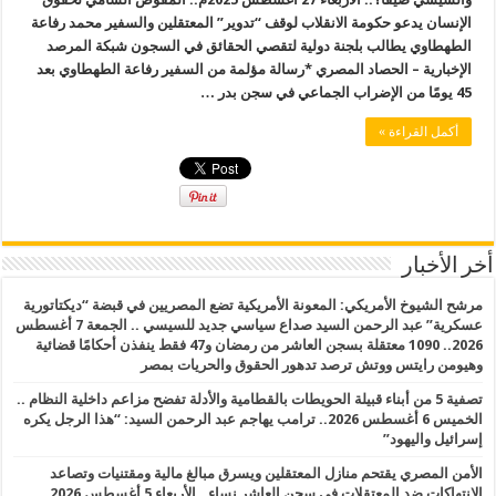
الإنسان يدعو حكومة الانقلاب لوقف “تدوير” المعتقلين والسفير محمد رفاعة
الطهطاوي يطالب بلجنة دولية لتقصي الحقائق في السجون شبكة المرصد
الإخبارية – الحصاد المصري *رسالة مؤلمة من السفير رفاعة الطهطاوي بعد
45 يومًا من الإضراب الجماعي في سجن بدر …
أكمل القراءة »
أخر الأخبار
مرشح الشيوخ الأمريكي: المعونة الأمريكية تضع المصريين في قبضة “ديكتاتورية
عسكرية” عبد الرحمن السيد صداع سياسي جديد للسيسي .. الجمعة 7 أغسطس
2026.. 1090 معتقلة بسجن العاشر من رمضان و47 فقط ينفذن أحكامًا قضائية
وهيومن رايتس ووتش ترصد تدهور الحقوق والحريات بمصر
تصفية 5 من أبناء قبيلة الحويطات بالقطامية والأدلة تفضح مزاعم داخلية النظام ..
الخميس 6 أغسطس 2026.. ترامب يهاجم عبد الرحمن السيد: “هذا الرجل يكره
إسرائيل واليهود”
الأمن المصري يقتحم منازل المعتقلين ويسرق مبالغ مالية ومقتنيات وتصاعد
الانتهاكات ضد المعتقلات في سجن العاشر نساء.. الأربعاء 5 أغسطس 2026..