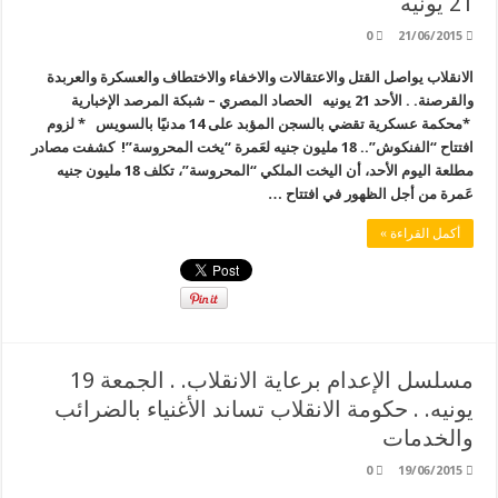
21 يونيه
0
21/06/2015
الانقلاب يواصل القتل والاعتقالات والاخفاء والاختطاف والعسكرة والعربدة
والقرصنة. . الأحد 21 يونيه الحصاد المصري – شبكة المرصد الإخبارية
*محكمة عسكرية تقضي بالسجن المؤبد على 14 مدنيًا ب‏السويس * لزوم
افتتاح “الفنكوش”.. 18 مليون جنيه لعَمرة “يخت المحروسة”! كشفت مصادر
مطلعة اليوم الأحد، أن اليخت الملكي “المحروسة”، تكلف 18 مليون جنيه
عَمرة من أجل الظهور في افتتاح …
أكمل القراءة »
مسلسل الإعدام برعاية الانقلاب. . الجمعة 19
يونيه. . حكومة الانقلاب تساند الأغنياء بالضرائب
والخدمات
0
19/06/2015