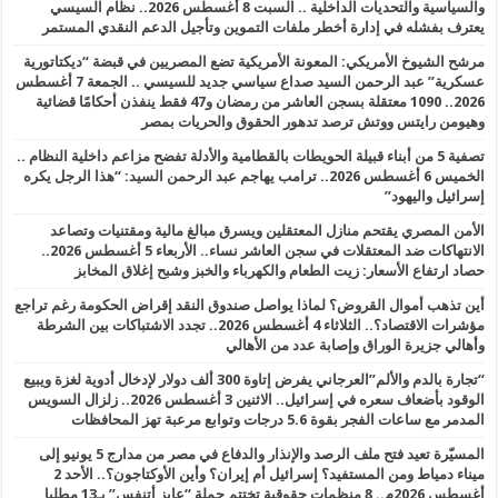
والسياسية والتحديات الداخلية .. السبت 8 أغسطس 2026.. نظام السيسي
يعترف بفشله في إدارة أخطر ملفات التموين وتأجيل الدعم النقدي المستمر
مرشح الشيوخ الأمريكي: المعونة الأمريكية تضع المصريين في قبضة “ديكتاتورية
عسكرية” عبد الرحمن السيد صداع سياسي جديد للسيسي .. الجمعة 7 أغسطس
2026.. 1090 معتقلة بسجن العاشر من رمضان و47 فقط ينفذن أحكامًا قضائية
وهيومن رايتس ووتش ترصد تدهور الحقوق والحريات بمصر
تصفية 5 من أبناء قبيلة الحويطات بالقطامية والأدلة تفضح مزاعم داخلية النظام ..
الخميس 6 أغسطس 2026.. ترامب يهاجم عبد الرحمن السيد: “هذا الرجل يكره
إسرائيل واليهود”
الأمن المصري يقتحم منازل المعتقلين ويسرق مبالغ مالية ومقتنيات وتصاعد
الانتهاكات ضد المعتقلات في سجن العاشر نساء.. الأربعاء 5 أغسطس 2026..
حصاد ارتفاع الأسعار: زيت الطعام والكهرباء والخبز وشبح إغلاق المخابز
أين تذهب أموال القروض؟ لماذا يواصل صندوق النقد إقراض الحكومة رغم تراجع
مؤشرات الاقتصاد؟.. الثلاثاء 4 أغسطس 2026.. تجدد الاشتباكات بين الشرطة
وأهالي جزيرة الوراق وإصابة عدد من الأهالي
“تجارة بالدم والألم”العرجاني يفرض إتاوة 300 ألف دولار لإدخال أدوية لغزة ويبيع
الوقود بأضعاف سعره في إسرائيل.. الاثنين 3 أغسطس 2026.. زلزال السويس
المدمر مع ساعات الفجر بقوة 5.6 درجات وتوابع مرعبة تهز المحافظات
المسيّرة تعيد فتح ملف الرصد والإنذار والدفاع في مصر من مدارج 5 يونيو إلى
ميناء دمياط ومن المستفيد؟ إسرائيل أم إيران؟ وأين الأوكتاجون؟.. الأحد 2
أغسطس 2026م.. 8 منظمات حقوقية تختتم حملة “عايز أتنفس” بـ13 مطلبا