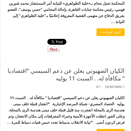
المحكمة تحيل محام بـ«خلية الظواهري» للنيابة أمر المستشار محمد شيرين
فهمي، رئيس محكمة جنايات القاهرة، بإحالة المحامي “حسن يوسف”، العضو
بفريق الدفاع عن متهمى القضية المعروفة إعلاميًا بـ”خلية الظواهرى” إلى
النيابة …
أكمل القراءة »
الكيان الصهيوني يعلن عن دعم السيسي “اقتصاديا
” مكافأة له. . السبت 11 يوليه
0
12/07/2015
الكيان الصهيوني يعلن عن دعم السيسي “اقتصاديا ” مكافأة له. . السبت 11
يوليه الحصاد المصري- شبكة المرصد الإخبارية *انفجار قنبلة خلف مبنى
هندسة الرى بالمحلة انفجرت منذ قليل قنبلة خلف مبنى هندسة الرى بالمحلة،
وعلى الفور انتقلت الأجهزة الأمنية وخبراء المفرقعات إلى مكان الانفجار، وتم
فرض كردون أمنى. *نيابة الانقلاب بدمياط تجدد حبس فتيات دمياط للمرة …