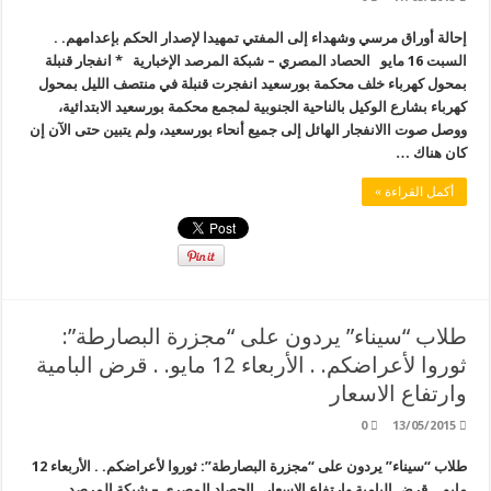
إحالة أوراق مرسي وشهداء إلى المفتي تمهيدا لإصدار الحكم بإعدامهم. .
السبت 16 مايو الحصاد المصري – شبكة المرصد الإخبارية * انفجار قنبلة
بمحول كهرباء خلف محكمة بورسعيد انفجرت قنبلة في منتصف الليل بمحول
كهرباء بشارع الوكيل بالناحية الجنوبية لمجمع محكمة بورسعيد الابتدائية،
ووصل صوت االانفجار الهائل إلى جميع أنحاء بورسعيد، ولم يتبين حتى الآن إن
كان هناك …
أكمل القراءة »
طلاب “سيناء” يردون على “مجزرة البصارطة”:
ثوروا لأعراضكم. . الأربعاء 12 مايو. . قرض البامية
وارتفاع الاسعار
0
13/05/2015
طلاب “سيناء” يردون على “مجزرة البصارطة”: ثوروا لأعراضكم. . الأربعاء 12
مايو. . قرض البامية وارتفاع الاسعار الحصاد المصري – شبكة المرصد