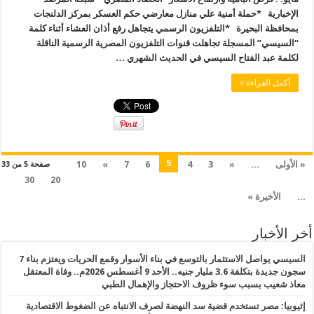
الإخبارية *حملة أمنية علي منازل معارضي حكم العسكر بمركز الدلنجات
بمحافظة ‏البحيرة *التلفزيون الرسمي يتجاهل رفع أذان العشاء أثناء كلمة
“السيسي” المسجلة تجاهلت قنوات التلفزيون المصرية الرسمية الناقلة
لكلمة عبد الفتاح السيسي في الحديث الشهري …
أكمل القراءة »
5
« الأولى
...
«
3
4
6
7
»
10
صفحة 5 من 33
30
20
...
الأخيرة »
أخر الأخبار
السيسي يواصل الاستثمار بالتوسع في بناء الأسوار وقمع الحريات ويعتزم بناء 7
سجون جديدة بتكلفة 3.6 مليار جنيه.. الأحد 9 أغسطس 2026م.. وفاة المعتقل
معاذ شعيب بسبب سوء ظروف الاحتجاز والإهمال الطبي
إثيوبيا: مصر تستخدم قضية سد النهضة لصرف الانتباه عن الضغوط الاقتصادية