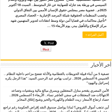
السيسي في ورطة بعد تنازله للصهاينة عن غاز المتوسط.. السبت 18 أكتوبر
2025م.. عضوية مصر بمجلس حقوق الإنسان الأممي بين النفاق الدولي
وغضب المنظمات الحقوقية شبكة المرصد الإخبارية – الحصاد المصري
*تأجيل محاكمات في قضايا أمن دولة وسط انتقادات لتدوير المتهمين شهد
مركز الإصلاح والتأهيل ببدر، يوم الأربعاء 15 …
أكمل القراءة »
أخر الأخبار
تصفية 5 من أبناء قبيلة الحويطات بالقطامية والأدلة تفضح مزاعم داخلية النظام ..
الخميس 6 أغسطس 2026.. ترامب يهاجم عبد الرحمن السيد: “هذا الرجل يكره
إسرائيل واليهود”
الأمن المصري يقتحم منازل المعتقلين ويسرق مبالغ مالية ومقتنيات وتصاعد
الانتهاكات ضد المعتقلات في سجن العاشر نساء.. الأربعاء 5 أغسطس 2026..
حصاد ارتفاع الأسعار: زيت الطعام والكهرباء والخبز وشبح إغلاق المخابز
أين تذهب أموال القروض؟ لماذا يواصل صندوق النقد إقراض الحكومة رغم تراجع
مؤشرات الاقتصاد؟.. الثلاثاء 4 أغسطس 2026.. تجدد الاشتباكات بين الشرطة