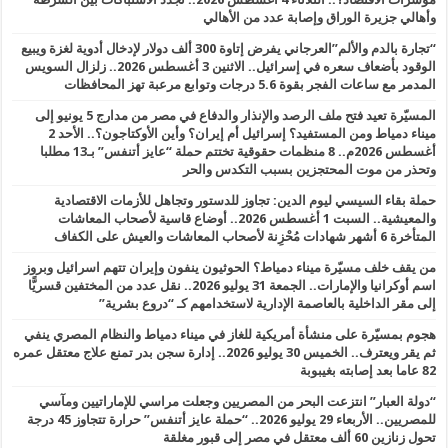
وأهالي جزيرة الوراق وإصابة عدد من الأهالي
“تجارة بالدم والألم”العرجاني يفرض إتاوة 300 ألف دولار لإدخال أدوية لغزة ويبيع
الوقود بأضعاف سعره في إسرائيل.. الاثنين 3 أغسطس 2026.. زلزال السويس
المدمر مع ساعات الفجر بقوة 5.6 درجات وتوابع مرعبة تهز المحافظات
المسيّرة تعيد فتح ملف الرصد والإنذار والدفاع في مصر من مدارج 5 يونيو إلى
ميناء دمياط ومن المستفيد؟ إسرائيل أم إيران؟ وأين الأوكتاجون؟.. الأحد 2
أغسطس 2026م.. 8 منظمات حقوقية تختتم حملة “عايز أتنفس” بـ13 مطلبا
وتحذر من موت المحتجزين بسبب التكدس والحر
حملة بقاء السيسي ليوم الدين: تجاوز للدستور وتجاهل للأزمات الاقتصادية
والمعيشية.. السبت 1 أغسطس 2026.. أوضاع قاسية لأصحاب المعاشات
المتأخرة 6 أشهر شهادات مُحْزِنة لأصحاب المعاشات والعيش على الكفاف
من يقف خلف مسيّرة ميناء دمياط؟ الحوثيون ينفون وإيران تتهم اسرائيل وبروز
اسم أوكرانيا والإمارات.. الجمعة 31 يوليو 2026.. نقل عدد من المختفين قسريًّا
إلى مقر الداخلية بالعاصمة الإدارية لاستخدامهم كـ “دروع بشرية”
هجوم بمسيّرة على منشأة أمريكية للغاز في ميناء دمياط والنظام المصري ينفي
ثم يقر ويعترف.. الخميس 30 يوليو 2026.. إدارة سجن بدر تمنع علاج معتقل عمره
82 عاما بعد إصابته بغيبوبة
“دولة العبار” انتزعت البحر من المصريين وجعلت مراسي للإماراتيين ومآسي
للمصريين.. الأربعاء 29 يوليو 2026.. “حملة عايز أتنفس” حرارة تتجاوز 45 درجة
تحول زنازين 60 ألف معتقل في مصر إلى قبور مغلقة