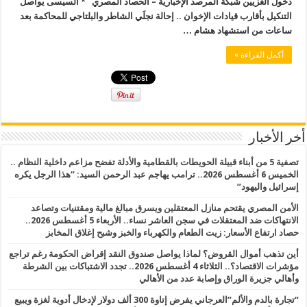
دخول الغزيين شبكة المرصد الإخبارية – الحصاد المصري * السيسى يواصل
التنكيل بأقارب قيادات الإخوان .. إحالة نجلَي الشاطر والبلتاجي للمحاكمة بعد
ساعات من استشهاد هشام …
أكمل القراءة »
أخر الأخبار
تصفية 5 من أبناء قبيلة الحويطات بالقطامية والأدلة تفضح مزاعم داخلية النظام ..
الخميس 6 أغسطس 2026.. ترامب يهاجم عبد الرحمن السيد: “هذا الرجل يكره
إسرائيل واليهود”
الأمن المصري يقتحم منازل المعتقلين ويسرق مبالغ مالية ومقتنيات وتصاعد
الانتهاكات ضد المعتقلات في سجن العاشر نساء.. الأربعاء 5 أغسطس 2026..
حصاد ارتفاع الأسعار: زيت الطعام والكهرباء والخبز وشبح إغلاق المخابز
أين تذهب أموال القروض؟ لماذا يواصل صندوق النقد إقراض الحكومة رغم تراجع
مؤشرات الاقتصاد؟.. الثلاثاء 4 أغسطس 2026.. تجدد الاشتباكات بين الشرطة
وأهالي جزيرة الوراق وإصابة عدد من الأهالي
“تجارة بالدم والألم”العرجاني يفرض إتاوة 300 ألف دولار لإدخال أدوية لغزة ويبيع