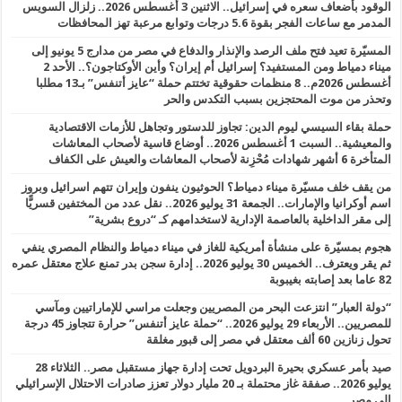
الوقود بأضعاف سعره في إسرائيل.. الاثنين 3 أغسطس 2026.. زلزال السويس
المدمر مع ساعات الفجر بقوة 5.6 درجات وتوابع مرعبة تهز المحافظات
المسيّرة تعيد فتح ملف الرصد والإنذار والدفاع في مصر من مدارج 5 يونيو إلى
ميناء دمياط ومن المستفيد؟ إسرائيل أم إيران؟ وأين الأوكتاجون؟.. الأحد 2
أغسطس 2026م.. 8 منظمات حقوقية تختتم حملة “عايز أتنفس” بـ13 مطلبا
وتحذر من موت المحتجزين بسبب التكدس والحر
حملة بقاء السيسي ليوم الدين: تجاوز للدستور وتجاهل للأزمات الاقتصادية
والمعيشية.. السبت 1 أغسطس 2026.. أوضاع قاسية لأصحاب المعاشات
المتأخرة 6 أشهر شهادات مُحْزِنة لأصحاب المعاشات والعيش على الكفاف
من يقف خلف مسيّرة ميناء دمياط؟ الحوثيون ينفون وإيران تتهم اسرائيل وبروز
اسم أوكرانيا والإمارات.. الجمعة 31 يوليو 2026.. نقل عدد من المختفين قسريًّا
إلى مقر الداخلية بالعاصمة الإدارية لاستخدامهم كـ “دروع بشرية”
هجوم بمسيّرة على منشأة أمريكية للغاز في ميناء دمياط والنظام المصري ينفي
ثم يقر ويعترف.. الخميس 30 يوليو 2026.. إدارة سجن بدر تمنع علاج معتقل عمره
82 عاما بعد إصابته بغيبوبة
“دولة العبار” انتزعت البحر من المصريين وجعلت مراسي للإماراتيين ومآسي
للمصريين.. الأربعاء 29 يوليو 2026.. “حملة عايز أتنفس” حرارة تتجاوز 45 درجة
تحول زنازين 60 ألف معتقل في مصر إلى قبور مغلقة
صيد بأمر عسكري بحيرة البردويل تحت إدارة جهاز مستقبل مصر.. الثلاثاء 28
يوليو 2026.. صفقة غاز محتملة بـ 20 مليار دولار تعزز صادرات الاحتلال الإسرائيلي
إلى مصر