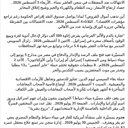
الانتهاكات ضد المعتقلات في سجن العاشر نساء.. الأربعاء 5 أغسطس 2026..
حصاد ارتفاع الأسعار: زيت الطعام والكهرباء والخبز وشبح إغلاق المخابز
أين تذهب أموال القروض؟ لماذا يواصل صندوق النقد إقراض الحكومة رغم تراجع
مؤشرات الاقتصاد؟.. الثلاثاء 4 أغسطس 2026.. تجدد الاشتباكات بين الشرطة
وأهالي جزيرة الوراق وإصابة عدد من الأهالي
“تجارة بالدم والألم”العرجاني يفرض إتاوة 300 ألف دولار لإدخال أدوية لغزة ويبيع
الوقود بأضعاف سعره في إسرائيل.. الاثنين 3 أغسطس 2026.. زلزال السويس
المدمر مع ساعات الفجر بقوة 5.6 درجات وتوابع مرعبة تهز المحافظات
المسيّرة تعيد فتح ملف الرصد والإنذار والدفاع في مصر من مدارج 5 يونيو إلى
ميناء دمياط ومن المستفيد؟ إسرائيل أم إيران؟ وأين الأوكتاجون؟.. الأحد 2
أغسطس 2026م.. 8 منظمات حقوقية تختتم حملة “عايز أتنفس” بـ13 مطلبا
وتحذر من موت المحتجزين بسبب التكدس والحر
حملة بقاء السيسي ليوم الدين: تجاوز للدستور وتجاهل للأزمات الاقتصادية
والمعيشية.. السبت 1 أغسطس 2026.. أوضاع قاسية لأصحاب المعاشات
المتأخرة 6 أشهر شهادات مُحْزِنة لأصحاب المعاشات والعيش على الكفاف
من يقف خلف مسيّرة ميناء دمياط؟ الحوثيون ينفون وإيران تتهم اسرائيل وبروز
اسم أوكرانيا والإمارات.. الجمعة 31 يوليو 2026.. نقل عدد من المختفين قسريًّا
إلى مقر الداخلية بالعاصمة الإدارية لاستخدامهم كـ “دروع بشرية”
هجوم بمسيّرة على منشأة أمريكية للغاز في ميناء دمياط والنظام المصري ينفي
ثم يقر ويعترف.. الخميس 30 يوليو 2026.. إدارة سجن بدر تمنع علاج معتقل عمره
82 عاما بعد إصابته بغيبوبة