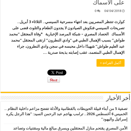
على الأسماك
0
04/04/2018
كوارث تنتظر المصريين بعد انتهاء مسرحية السيسي.. الثلاثاء 3 أبريل..
تصريحات السيسي فنكوش الصيادون لا يجدون الطعام والتلوث قضى على
الأسماك الحصاد المصري – شبكة المرصد الإخبارية *وفاة المعتقل “محمد
طواش” بسبب الإهمال الطبي في “وادي النطرون” ارتقى المعتقل “محمد
عبد العليم طواش” شهيدًا داخل محبسه في سجن وادي النطرون، جراء
الإهمال الطبي المتعمد، عقب إصابته بذبحة صدرية …
أكمل القراءة »
أخر الأخبار
تصفية 5 من أبناء قبيلة الحويطات بالقطامية والأدلة تفضح مزاعم داخلية النظام ..
الخميس 6 أغسطس 2026.. ترامب يهاجم عبد الرحمن السيد: “هذا الرجل يكره
إسرائيل واليهود”
الأمن المصري يقتحم منازل المعتقلين ويسرق مبالغ مالية ومقتنيات وتصاعد