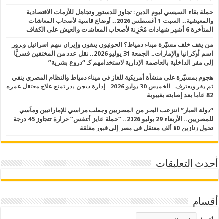
حملة بقاء السيسي ليوم الدين: تجاوز للدستور وتجاهل للأزمات الاقتصادية
والمعيشية.. السبت 1 أغسطس 2026.. أوضاع قاسية لأصحاب المعاشات
المتأخرة 6 أشهر شهادات مُحْزِنة لأصحاب المعاشات والعيش على الكفاف
من يقف خلف مسيّرة ميناء دمياط؟ الحوثيون ينفون وإيران تتهم اسرائيل وبروز
اسم أوكرانيا والإمارات.. الجمعة 31 يوليو 2026.. نقل عدد من المختفين قسريًّا
إلى مقر الداخلية بالعاصمة الإدارية لاستخدامهم كـ “دروع بشرية”
هجوم بمسيّرة على منشأة أمريكية للغاز في ميناء دمياط والنظام المصري ينفي
ثم يقر ويعترف.. الخميس 30 يوليو 2026.. إدارة سجن بدر تمنع علاج معتقل عمره
82 عاما بعد إصابته بغيبوبة
“دولة العبار” انتزعت البحر من المصريين وجعلت مراسي للإماراتيين ومآسي
للمصريين.. الأربعاء 29 يوليو 2026.. “حملة عايز أتنفس” حرارة تتجاوز 45 درجة
تحول زنازين 60 ألف معتقل في مصر إلى قبور مغلقة
أحدث التعليقات
أقسام