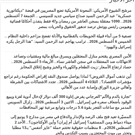
أخر الأخبار
مرشح الشيوخ الأمريكي: المعونة الأمريكية تضع المصريين في قبضة “ديكتاتورية
عسكرية” عبد الرحمن السيد صداع سياسي جديد للسيسي .. الجمعة 7 أغسطس
2026.. 1090 معتقلة بسجن العاشر من رمضان و47 فقط ينفذن أحكامًا قضائية
وهيومن رايتس ووتش ترصد تدهور الحقوق والحريات بمصر
تصفية 5 من أبناء قبيلة الحويطات بالقطامية والأدلة تفضح مزاعم داخلية النظام ..
الخميس 6 أغسطس 2026.. ترامب يهاجم عبد الرحمن السيد: “هذا الرجل يكره
إسرائيل واليهود”
الأمن المصري يقتحم منازل المعتقلين ويسرق مبالغ مالية ومقتنيات وتصاعد
الانتهاكات ضد المعتقلات في سجن العاشر نساء.. الأربعاء 5 أغسطس 2026..
حصاد ارتفاع الأسعار: زيت الطعام والكهرباء والخبز وشبح إغلاق المخابز
أين تذهب أموال القروض؟ لماذا يواصل صندوق النقد إقراض الحكومة رغم تراجع
مؤشرات الاقتصاد؟.. الثلاثاء 4 أغسطس 2026.. تجدد الاشتباكات بين الشرطة
وأهالي جزيرة الوراق وإصابة عدد من الأهالي
“تجارة بالدم والألم”العرجاني يفرض إتاوة 300 ألف دولار لإدخال أدوية لغزة ويبيع
الوقود بأضعاف سعره في إسرائيل.. الاثنين 3 أغسطس 2026.. زلزال السويس
المدمر مع ساعات الفجر بقوة 5.6 درجات وتوابع مرعبة تهز المحافظات
المسيّرة تعيد فتح ملف الرصد والإنذار والدفاع في مصر من مدارج 5 يونيو إلى
ميناء دمياط ومن المستفيد؟ إسرائيل أم إيران؟ وأين الأوكتاجون؟.. الأحد 2
أغسطس 2026م.. 8 منظمات حقوقية تختتم حملة “عايز أتنفس” بـ13 مطلبا
وتحذر من موت المحتجزين بسبب التكدس والحر