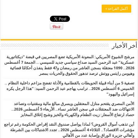
أكمل القراءة »
أخر الأخبار
مرشح الشيوخ الأمريكي: المعونة الأمريكية تضع المصريين في قبضة “ديكتاتورية
عسكرية” عبد الرحمن السيد صداع سياسي جديد للسيسي .. الجمعة 7 أغسطس
2026.. 1090 معتقلة بسجن العاشر من رمضان و47 فقط ينفذن أحكامًا قضائية
وهيومن رايتس ووتش ترصد تدهور الحقوق والحريات بمصر
تصفية 5 من أبناء قبيلة الحويطات بالقطامية والأدلة تفضح مزاعم داخلية النظام ..
الخميس 6 أغسطس 2026.. ترامب يهاجم عبد الرحمن السيد: “هذا الرجل يكره
إسرائيل واليهود”
الأمن المصري يقتحم منازل المعتقلين ويسرق مبالغ مالية ومقتنيات وتصاعد
الانتهاكات ضد المعتقلات في سجن العاشر نساء.. الأربعاء 5 أغسطس 2026..
حصاد ارتفاع الأسعار: زيت الطعام والكهرباء والخبز وشبح إغلاق المخابز
أين تذهب أموال القروض؟ لماذا يواصل صندوق النقد إقراض الحكومة رغم تراجع
مؤشرات الاقتصاد؟.. الثلاثاء 4 أغسطس 2026.. تجدد الاشتباكات بين الشرطة
وأهالي جزيرة الوراق وإصابة عدد من الأهالي