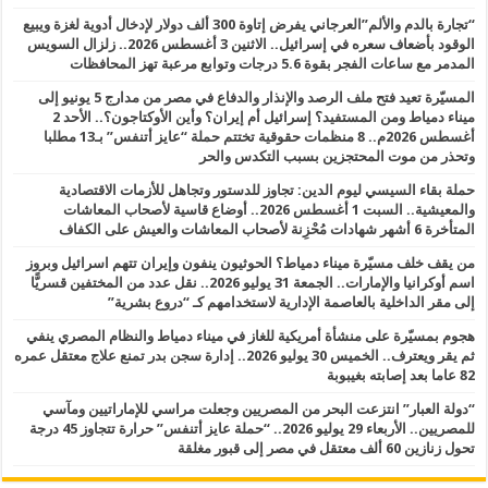
“تجارة بالدم والألم”العرجاني يفرض إتاوة 300 ألف دولار لإدخال أدوية لغزة ويبيع
الوقود بأضعاف سعره في إسرائيل.. الاثنين 3 أغسطس 2026.. زلزال السويس
المدمر مع ساعات الفجر بقوة 5.6 درجات وتوابع مرعبة تهز المحافظات
المسيّرة تعيد فتح ملف الرصد والإنذار والدفاع في مصر من مدارج 5 يونيو إلى
ميناء دمياط ومن المستفيد؟ إسرائيل أم إيران؟ وأين الأوكتاجون؟.. الأحد 2
أغسطس 2026م.. 8 منظمات حقوقية تختتم حملة “عايز أتنفس” بـ13 مطلبا
وتحذر من موت المحتجزين بسبب التكدس والحر
حملة بقاء السيسي ليوم الدين: تجاوز للدستور وتجاهل للأزمات الاقتصادية
والمعيشية.. السبت 1 أغسطس 2026.. أوضاع قاسية لأصحاب المعاشات
المتأخرة 6 أشهر شهادات مُحْزِنة لأصحاب المعاشات والعيش على الكفاف
من يقف خلف مسيّرة ميناء دمياط؟ الحوثيون ينفون وإيران تتهم اسرائيل وبروز
اسم أوكرانيا والإمارات.. الجمعة 31 يوليو 2026.. نقل عدد من المختفين قسريًّا
إلى مقر الداخلية بالعاصمة الإدارية لاستخدامهم كـ “دروع بشرية”
هجوم بمسيّرة على منشأة أمريكية للغاز في ميناء دمياط والنظام المصري ينفي
ثم يقر ويعترف.. الخميس 30 يوليو 2026.. إدارة سجن بدر تمنع علاج معتقل عمره
82 عاما بعد إصابته بغيبوبة
“دولة العبار” انتزعت البحر من المصريين وجعلت مراسي للإماراتيين ومآسي
للمصريين.. الأربعاء 29 يوليو 2026.. “حملة عايز أتنفس” حرارة تتجاوز 45 درجة
تحول زنازين 60 ألف معتقل في مصر إلى قبور مغلقة