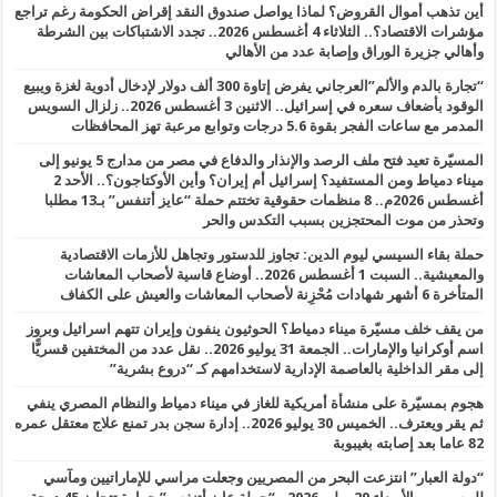
أين تذهب أموال القروض؟ لماذا يواصل صندوق النقد إقراض الحكومة رغم تراجع
مؤشرات الاقتصاد؟.. الثلاثاء 4 أغسطس 2026.. تجدد الاشتباكات بين الشرطة
وأهالي جزيرة الوراق وإصابة عدد من الأهالي
“تجارة بالدم والألم”العرجاني يفرض إتاوة 300 ألف دولار لإدخال أدوية لغزة ويبيع
الوقود بأضعاف سعره في إسرائيل.. الاثنين 3 أغسطس 2026.. زلزال السويس
المدمر مع ساعات الفجر بقوة 5.6 درجات وتوابع مرعبة تهز المحافظات
المسيّرة تعيد فتح ملف الرصد والإنذار والدفاع في مصر من مدارج 5 يونيو إلى
ميناء دمياط ومن المستفيد؟ إسرائيل أم إيران؟ وأين الأوكتاجون؟.. الأحد 2
أغسطس 2026م.. 8 منظمات حقوقية تختتم حملة “عايز أتنفس” بـ13 مطلبا
وتحذر من موت المحتجزين بسبب التكدس والحر
حملة بقاء السيسي ليوم الدين: تجاوز للدستور وتجاهل للأزمات الاقتصادية
والمعيشية.. السبت 1 أغسطس 2026.. أوضاع قاسية لأصحاب المعاشات
المتأخرة 6 أشهر شهادات مُحْزِنة لأصحاب المعاشات والعيش على الكفاف
من يقف خلف مسيّرة ميناء دمياط؟ الحوثيون ينفون وإيران تتهم اسرائيل وبروز
اسم أوكرانيا والإمارات.. الجمعة 31 يوليو 2026.. نقل عدد من المختفين قسريًّا
إلى مقر الداخلية بالعاصمة الإدارية لاستخدامهم كـ “دروع بشرية”
هجوم بمسيّرة على منشأة أمريكية للغاز في ميناء دمياط والنظام المصري ينفي
ثم يقر ويعترف.. الخميس 30 يوليو 2026.. إدارة سجن بدر تمنع علاج معتقل عمره
82 عاما بعد إصابته بغيبوبة
“دولة العبار” انتزعت البحر من المصريين وجعلت مراسي للإماراتيين ومآسي