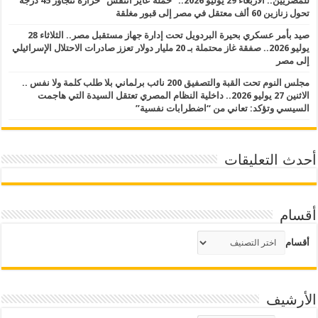
للمصريين.. الأربعاء 29 يوليو 2026.. “حملة عايز أتنفس” حرارة تتجاوز 45 درجة
تحول زنازين 60 ألف معتقل في مصر إلى قبور مغلقة
صيد بأمر عسكري بحيرة البردويل تحت إدارة جهاز مستقبل مصر.. الثلاثاء 28
يوليو 2026.. صفقة غاز محتملة بـ 20 مليار دولار تعزز صادرات الاحتلال الإسرائيلي
إلى مصر
مجلس النوم تحت القبة والتصفيق 200 نائب برلماني بلا طلب كلمة ولا نفس ..
الاثنين 27 يوليو 2026.. داخلية النظام المصري تعتقل السيدة التي هاجمت
السيسي وتؤكد: تعاني من “اضطرابات نفسية”
أحدث التعليقات
أقسام
أقسام
الأرشيف