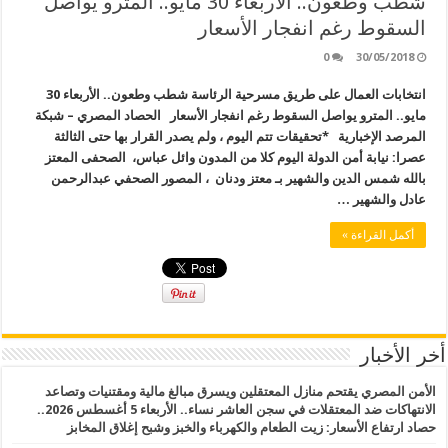
شطب وطعون.. الأربعاء 30 مايو.. المترو يواصل
السقوط رغم انفجار الأسعار
0
30/05/2018
انتخابات العمال على طريق مسرحية الرئاسة شطب وطعون.. الأربعاء 30
مايو.. المترو يواصل السقوط رغم انفجار الأسعار الحصاد المصري – شبكة
المرصد الإخبارية *تحقيقات تتم اليوم ، ولم يصدر القرار بها حتى الثالثة
عصرا: نيابة أمن الدولة اليوم كلا من المدون وائل عباس، الصحفى المعتز
بالله شمس الدين والشهير بـ معتز ودنان ، المصور الصحفي عبدالرحمن
عادل والشهير …
أكمل القراءة »
أخر الأخبار
الأمن المصري يقتحم منازل المعتقلين ويسرق مبالغ مالية ومقتنيات وتصاعد
الانتهاكات ضد المعتقلات في سجن العاشر نساء.. الأربعاء 5 أغسطس 2026..
حصاد ارتفاع الأسعار: زيت الطعام والكهرباء والخبز وشبح إغلاق المخابز