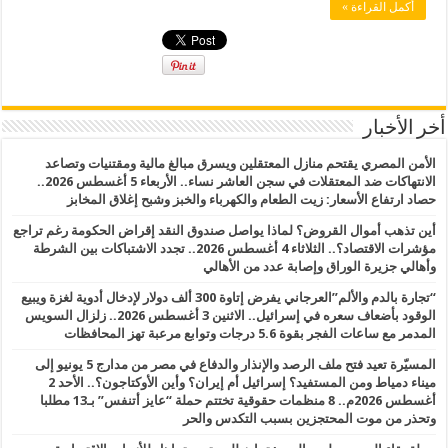
أكمل القراءة »
أخر الأخبار
الأمن المصري يقتحم منازل المعتقلين ويسرق مبالغ مالية ومقتنيات وتصاعد
الانتهاكات ضد المعتقلات في سجن العاشر نساء.. الأربعاء 5 أغسطس 2026..
حصاد ارتفاع الأسعار: زيت الطعام والكهرباء والخبز وشبح إغلاق المخابز
أين تذهب أموال القروض؟ لماذا يواصل صندوق النقد إقراض الحكومة رغم تراجع
مؤشرات الاقتصاد؟.. الثلاثاء 4 أغسطس 2026.. تجدد الاشتباكات بين الشرطة
وأهالي جزيرة الوراق وإصابة عدد من الأهالي
“تجارة بالدم والألم”العرجاني يفرض إتاوة 300 ألف دولار لإدخال أدوية لغزة ويبيع
الوقود بأضعاف سعره في إسرائيل.. الاثنين 3 أغسطس 2026.. زلزال السويس
المدمر مع ساعات الفجر بقوة 5.6 درجات وتوابع مرعبة تهز المحافظات
المسيّرة تعيد فتح ملف الرصد والإنذار والدفاع في مصر من مدارج 5 يونيو إلى
ميناء دمياط ومن المستفيد؟ إسرائيل أم إيران؟ وأين الأوكتاجون؟.. الأحد 2
أغسطس 2026م.. 8 منظمات حقوقية تختتم حملة “عايز أتنفس” بـ13 مطلبا
وتحذر من موت المحتجزين بسبب التكدس والحر