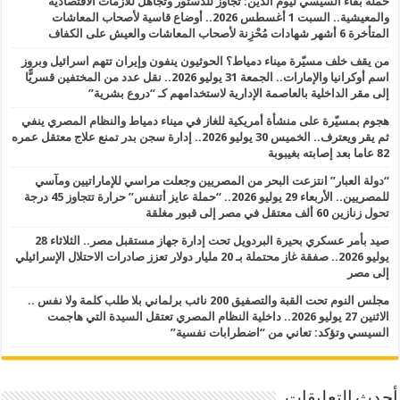
حملة بقاء السيسي ليوم الدين: تجاوز للدستور وتجاهل للأزمات الاقتصادية
والمعيشية.. السبت 1 أغسطس 2026.. أوضاع قاسية لأصحاب المعاشات
المتأخرة 6 أشهر شهادات مُحْزِنة لأصحاب المعاشات والعيش على الكفاف
من يقف خلف مسيّرة ميناء دمياط؟ الحوثيون ينفون وإيران تتهم اسرائيل وبروز
اسم أوكرانيا والإمارات.. الجمعة 31 يوليو 2026.. نقل عدد من المختفين قسريًّا
إلى مقر الداخلية بالعاصمة الإدارية لاستخدامهم كـ “دروع بشرية”
هجوم بمسيّرة على منشأة أمريكية للغاز في ميناء دمياط والنظام المصري ينفي
ثم يقر ويعترف.. الخميس 30 يوليو 2026.. إدارة سجن بدر تمنع علاج معتقل عمره
82 عاما بعد إصابته بغيبوبة
“دولة العبار” انتزعت البحر من المصريين وجعلت مراسي للإماراتيين ومآسي
للمصريين.. الأربعاء 29 يوليو 2026.. “حملة عايز أتنفس” حرارة تتجاوز 45 درجة
تحول زنازين 60 ألف معتقل في مصر إلى قبور مغلقة
صيد بأمر عسكري بحيرة البردويل تحت إدارة جهاز مستقبل مصر.. الثلاثاء 28
يوليو 2026.. صفقة غاز محتملة بـ 20 مليار دولار تعزز صادرات الاحتلال الإسرائيلي
إلى مصر
مجلس النوم تحت القبة والتصفيق 200 نائب برلماني بلا طلب كلمة ولا نفس ..
الاثنين 27 يوليو 2026.. داخلية النظام المصري تعتقل السيدة التي هاجمت
السيسي وتؤكد: تعاني من “اضطرابات نفسية”
أحدث التعليقات