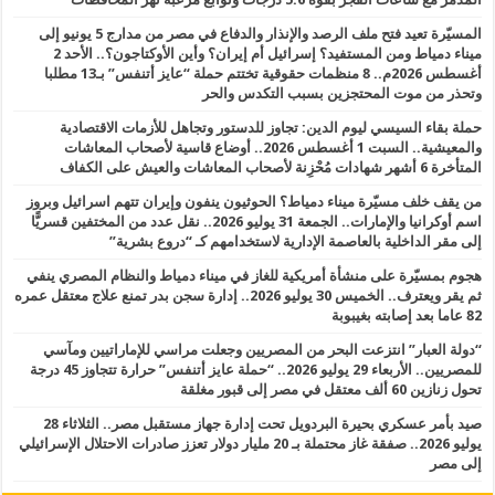
المسيّرة تعيد فتح ملف الرصد والإنذار والدفاع في مصر من مدارج 5 يونيو إلى
ميناء دمياط ومن المستفيد؟ إسرائيل أم إيران؟ وأين الأوكتاجون؟.. الأحد 2
أغسطس 2026م.. 8 منظمات حقوقية تختتم حملة “عايز أتنفس” بـ13 مطلبا
وتحذر من موت المحتجزين بسبب التكدس والحر
حملة بقاء السيسي ليوم الدين: تجاوز للدستور وتجاهل للأزمات الاقتصادية
والمعيشية.. السبت 1 أغسطس 2026.. أوضاع قاسية لأصحاب المعاشات
المتأخرة 6 أشهر شهادات مُحْزِنة لأصحاب المعاشات والعيش على الكفاف
من يقف خلف مسيّرة ميناء دمياط؟ الحوثيون ينفون وإيران تتهم اسرائيل وبروز
اسم أوكرانيا والإمارات.. الجمعة 31 يوليو 2026.. نقل عدد من المختفين قسريًّا
إلى مقر الداخلية بالعاصمة الإدارية لاستخدامهم كـ “دروع بشرية”
هجوم بمسيّرة على منشأة أمريكية للغاز في ميناء دمياط والنظام المصري ينفي
ثم يقر ويعترف.. الخميس 30 يوليو 2026.. إدارة سجن بدر تمنع علاج معتقل عمره
82 عاما بعد إصابته بغيبوبة
“دولة العبار” انتزعت البحر من المصريين وجعلت مراسي للإماراتيين ومآسي
للمصريين.. الأربعاء 29 يوليو 2026.. “حملة عايز أتنفس” حرارة تتجاوز 45 درجة
تحول زنازين 60 ألف معتقل في مصر إلى قبور مغلقة
صيد بأمر عسكري بحيرة البردويل تحت إدارة جهاز مستقبل مصر.. الثلاثاء 28
يوليو 2026.. صفقة غاز محتملة بـ 20 مليار دولار تعزز صادرات الاحتلال الإسرائيلي
إلى مصر