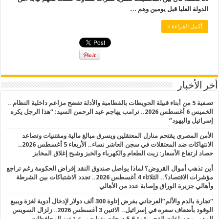
الدولة العليا قبل يومين وهم …
أكمل القراءة »
أخر الأخبار
تصفية 5 من أبناء قبيلة الحويطات بالقطامية والأدلة تفضح مزاعم داخلية النظام ..
الخميس 6 أغسطس 2026.. ترامب يهاجم عبد الرحمن السيد: “هذا الرجل يكره
إسرائيل واليهود”
الأمن المصري يقتحم منازل المعتقلين ويسرق مبالغ مالية ومقتنيات وتصاعد
الانتهاكات ضد المعتقلات في سجن العاشر نساء.. الأربعاء 5 أغسطس 2026..
حصاد ارتفاع الأسعار: زيت الطعام والكهرباء والخبز وشبح إغلاق المخابز
أين تذهب أموال القروض؟ لماذا يواصل صندوق النقد إقراض الحكومة رغم تراجع
مؤشرات الاقتصاد؟.. الثلاثاء 4 أغسطس 2026.. تجدد الاشتباكات بين الشرطة
وأهالي جزيرة الوراق وإصابة عدد من الأهالي
“تجارة بالدم والألم”العرجاني يفرض إتاوة 300 ألف دولار لإدخال أدوية لغزة ويبيع
الوقود بأضعاف سعره في إسرائيل.. الاثنين 3 أغسطس 2026.. زلزال السويس
المدمر مع ساعات الفجر بقوة 5.6 درجات وتوابع مرعبة تهز المحافظات