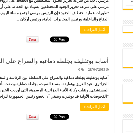
مرسي : لابد من سرعة تحرير الجنود المختطفين مع الحفاظ على أرواح
مرسي على سرعة تحرير الجنود المختطفين بسيناء مع الحفاظ على أرواحه
تطورات عملية اختطاف الجنود فإن الرئيس مرسي اجتمع مساء اليوم، ب
الدفاع والداخلية، ورئيس المخابرات العامة، ورئيس أركان …
أكمل القراءة »
أصابة بوتفليقة بجلطة دماغية والصراع على ا
0
28/04/2013
أصابة بوتفليقة بجلطة دماغية والصراع على السلطة بين الرئاسة والم
الجزائري، عبد العزيز بوتفليقة، مساء السبت، بجلطة دماغية وصفت بأنه
المستشفى. ونقلت وكالة الأنباء الجزائرية الرسمية، التي أوردت الخب
“الفحوصات الأولية قد بوشرت وينبغي أن يخضع رئيس الجمهورية للرا
أكمل القراءة »