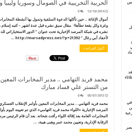
الحربية التخريبية في الصومال وسوريا وليبيا و
يتس
0
12/10/2014
أموال الإغاثة .. حين تأكلها الدعوة السلفية وتمول بها أنشطة المخابرات
وغزة وكل بقعة تطأها! مقال سبق نشره قبل عدة اشهر – كتبه إسلام مه
ل
نشره في شبكة المرصد الإخبارية تحت عنوان ” الدور الاستخباراتي لل
لأحفاد أبي رغال “ http://marsadpress.net/?p=21392 …
ي
أكمل القراءة »
أغسطس 2026.. حصاد
قد
اثاء
محمد فريد التهامي .. مدير المخابرات المعين 
من التستر علي فساد مبارك
0
05/07/2013
 في
محمد فريد التهامي .. مدير المخابرات المعين بأوامر الإنقلاب العسك
لسويس
المرصد الإخبارية «اللواء محمد فريد التهامي» الذي تم تعيينه اليوم بأ
وابع مرعبة
المخابرات العامة بعد إقالة اللواء رأفت شحاته. بعد أن قام الرئيس مرس
الرقابة الإدارية، وتعيين محمد عمر وهبى هيبة، …
مصر