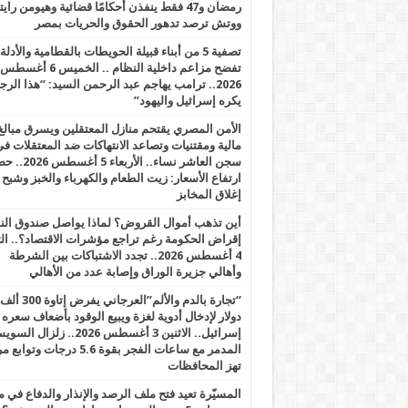
رمضان و47 فقط ينفذن أحكامًا قضائية وهيومن را
ووتش ترصد تدهور الحقوق والحريات بمصر
تصفية 5 من أبناء قبيلة الحويطات بالقطامية والأدلة
تفضح مزاعم داخلية النظام .. الخميس 6 أغسطس
2026.. ترامب يهاجم عبد الرحمن السيد: “هذا الرج
يكره إسرائيل واليهود”
الأمن المصري يقتحم منازل المعتقلين ويسرق مبالغ
مالية ومقتنيات وتصاعد الانتهاكات ضد المعتقلات ف
سجن العاشر نساء.. الأربعاء 5 
ارتفاع الأسعار: زيت الطعام والكهرباء والخبز وشبح
إغلاق المخابز
أين تذهب أموال القروض؟ لماذا يواصل صندوق الن
إقراض الحكومة رغم تراجع مؤشرات الاقتصاد؟.. الثل
4 أغسطس 2026.. تجدد الاشتباكات بين الشرطة
وأهالي جزيرة الوراق وإصابة عدد من الأهالي
“تجارة بالدم والألم”العرجاني يفرض إتاوة 300 ألف
دولار لإدخال أدوية لغزة ويبيع الوقود بأضعاف سعره
إسرائيل.. الاثنين 3 أغسطس 2026.. زلزال ا
المدمر مع ساعات الفجر بقوة 5.6 درجات وت
تهز المحافظات
المسيّرة تعيد فتح ملف الرصد والإنذار والدفاع في 