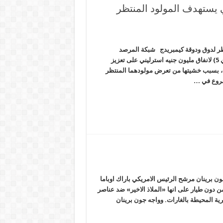
 يستهدف المولود المنتظر
ظر لدوق ودوقة كيمبريدج شبكة المرصد
الإخبارية تخطط الشرطة الملكية وجهاز الأمن الداخلي البريطاني (إم آي 5) لانفاق مليون جنيه استرليني على تعزيز
ين، بسبب خشيتها من تعرض مولودهما المنتظر
لشروع في …
جون برينان مرشح الرئيس الامريكي باراك اوباما
ن دون طيار على انها «الملاذ الاخير» ضد عناصر
ة المحيطة بالغارات. وواجه جون برينان