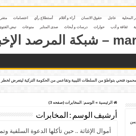
ر المحلية
عاجل
حقوق الانسان
أراء و أقلام
أستطلاع رأي
اعتصامات
متفر
ة
ثقافة و أدب
حوارات
درسات و أبحاث
صدى المنابر
منوعات
نبض الفتوى
مود فتحي بتواطؤ من السلطات الليبية وتقاعس من الحكومة التركية ليتعرض لخطر 
الرئيسية
»
الوسم:
المخابرات
(صفحه 3)
أرشيف الوسم :
المخابرات
حمن
أموال الإغاثة .. حين تأكلها الدعوة السلفية و