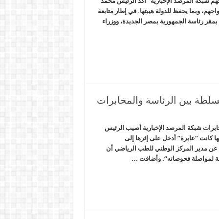
هم شبكة المرصد الإخبارية أكد الرئيس محمد
م، وبما يحفظ للدولة هيبتها. في إطار متابعة
مقر رئاسة الجمهورية بمصر الجديدة، ووزراء
لسلطة بين الرئاسة والمخابرات
خابرات شبكة المرصد الإخبارية أصيب الرئيس
ا كانت “عابرة” أدخل على إثرها إلى
ر، عن مدير المركز الوطني للطب الرياضي أن
حة لمواصلة فحوصاته“. وأضافت …