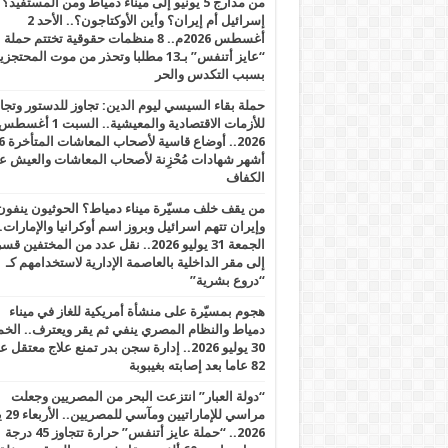
من مدارج 5 يونيو إلى ميناء دمياط ومن المستفيد؟
إسرائيل أم إيران؟ وأين الأوكتاجون؟.. الأحد 2
أغسطس 2026م.. 8 منظمات حقوقية تختتم حملة
“عايز أتنفس” بـ13 مطلبا وتحذر من موت المحتجز
بسبب التكدس والحر
حملة بقاء السيسي ليوم الدين: تجاوز للدستور وتج
للأزمات الاقتصادية والمعيشية.. السبت 1 أغس
2026.. أوضاع قاسية لأصحاب الم
أشهر شهادات مُحْزِنة لأصحاب المعاشات والعيش ع
الكفاف
من يقف خلف مسيّرة ميناء دمياط؟ الحوثيون ينفون
وإيران تتهم اسرائيل وبروز اسم أوكرانيا والإمارات.
الجمعة 31 يوليو 2026.. نقل عدد من المختفين قسر
إلى مقر الداخلية بالعاصمة الإدارية لاستخدامهم كـ
“دروع بشرية”
هجوم بمسيّرة على منشأة أمريكية للغاز في ميناء
دمياط والنظام المصري ينفي ثم يقر ويعترف.. ال
30 يوليو 2026.. إدارة سجن بدر تمنع علاج معتقل
82 عاما بعد إصابته بغيبوبة
“دولة العبار” انتزعت البحر من المصريين وجعلت
مراسي للإ
2026.. “حملة عايز أتنفس” حرارة تتجاوز 45 درجة