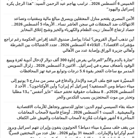
الخميس 6 أغسطس 2026.. ترامب يهاجم عبد الرحمن السيد: “هذا الرجل يكره
إسرائيل واليهود”
الأمن المصري يقتحم منازل المعتقلين ويسرق مبالغ مالية ومقتنيات وتصاعد
الانتهاكات ضد المعتقلات في سجن العاشر نساء.. الأربعاء 5 أغسطس 2026..
حصاد ارتفاع الأسعار: زيت الطعام والكهرباء والخبز وشبح إغلاق المخابز
أين تذهب أموال القروض؟ لماذا يواصل صندوق النقد إقراض الحكومة رغم تراجع
مؤشرات الاقتصاد؟.. الثلاثاء 4 أغسطس 2026.. تجدد الاشتباكات بين الشرطة
وأهالي جزيرة الوراق وإصابة عدد من الأهالي
“تجارة بالدم والألم”العرجاني يفرض إتاوة 300 ألف دولار لإدخال أدوية لغزة ويبيع
الوقود بأضعاف سعره في إسرائيل.. الاثنين 3 أغسطس 2026.. زلزال السويس
المدمر مع ساعات الفجر بقوة 5.6 درجات وتوابع مرعبة تهز المحافظات
المسيّرة تعيد فتح ملف الرصد والإنذار والدفاع في مصر من مدارج 5 يونيو إلى
ميناء دمياط ومن المستفيد؟ إسرائيل أم إيران؟ وأين الأوكتاجون؟.. الأحد 2
أغسطس 2026م.. 8 منظمات حقوقية تختتم حملة “عايز أتنفس” بـ13 مطلبا
وتحذر من موت المحتجزين بسبب التكدس والحر
حملة بقاء السيسي ليوم الدين: تجاوز للدستور وتجاهل للأزمات الاقتصادية
والمعيشية.. السبت 1 أغسطس 2026.. أوضاع قاسية لأصحاب المعاشات
المتأخرة 6 أشهر شهادات مُحْزِنة لأصحاب المعاشات والعيش على الكفاف
من يقف خلف مسيّرة ميناء دمياط؟ الحوثيون ينفون وإيران تتهم اسرائيل وبروز
اسم أوكرانيا والإمارات.. الجمعة 31 يوليو 2026.. نقل عدد من المختفين قسريًّا