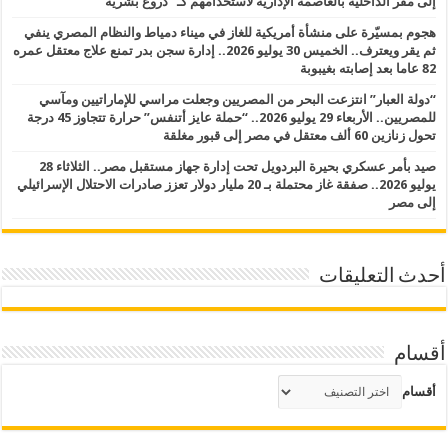
إلى مقر الداخلية بالعاصمة الإدارية لاستخدامهم كـ “دروع بشرية”
هجوم بمسيّرة على منشأة أمريكية للغاز في ميناء دمياط والنظام المصري ينفي
ثم يقر ويعترف.. الخميس 30 يوليو 2026.. إدارة سجن بدر تمنع علاج معتقل عمره
82 عاما بعد إصابته بغيبوبة
“دولة العبار” انتزعت البحر من المصريين وجعلت مراسي للإماراتيين ومآسي
للمصريين.. الأربعاء 29 يوليو 2026.. “حملة عايز أتنفس” حرارة تتجاوز 45 درجة
تحول زنازين 60 ألف معتقل في مصر إلى قبور مغلقة
صيد بأمر عسكري بحيرة البردويل تحت إدارة جهاز مستقبل مصر.. الثلاثاء 28
يوليو 2026.. صفقة غاز محتملة بـ 20 مليار دولار تعزز صادرات الاحتلال الإسرائيلي
إلى مصر
أحدث التعليقات
أقسام
أقسام