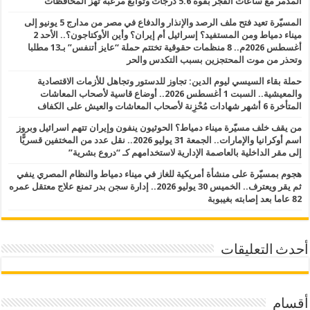
المدمر مع ساعات الفجر بقوة 5.6 درجات وتوابع مرعبة تهز المحافظات
المسيّرة تعيد فتح ملف الرصد والإنذار والدفاع في مصر من مدارج 5 يونيو إلى
ميناء دمياط ومن المستفيد؟ إسرائيل أم إيران؟ وأين الأوكتاجون؟.. الأحد 2
أغسطس 2026م.. 8 منظمات حقوقية تختتم حملة “عايز أتنفس” بـ13 مطلبا
وتحذر من موت المحتجزين بسبب التكدس والحر
حملة بقاء السيسي ليوم الدين: تجاوز للدستور وتجاهل للأزمات الاقتصادية
والمعيشية.. السبت 1 أغسطس 2026.. أوضاع قاسية لأصحاب المعاشات
المتأخرة 6 أشهر شهادات مُحْزِنة لأصحاب المعاشات والعيش على الكفاف
من يقف خلف مسيّرة ميناء دمياط؟ الحوثيون ينفون وإيران تتهم اسرائيل وبروز
اسم أوكرانيا والإمارات.. الجمعة 31 يوليو 2026.. نقل عدد من المختفين قسريًّا
إلى مقر الداخلية بالعاصمة الإدارية لاستخدامهم كـ “دروع بشرية”
هجوم بمسيّرة على منشأة أمريكية للغاز في ميناء دمياط والنظام المصري ينفي
ثم يقر ويعترف.. الخميس 30 يوليو 2026.. إدارة سجن بدر تمنع علاج معتقل عمره
82 عاما بعد إصابته بغيبوبة
أحدث التعليقات
أقسام