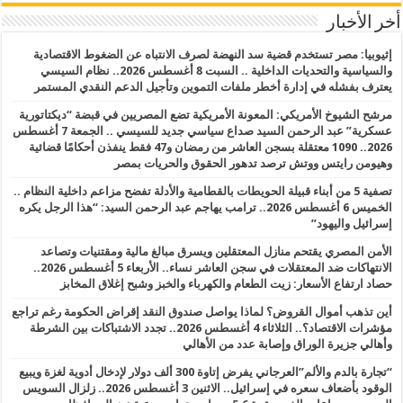
أخر الأخبار
إثيوبيا: مصر تستخدم قضية سد النهضة لصرف الانتباه عن الضغوط الاقتصادية
والسياسية والتحديات الداخلية .. السبت 8 أغسطس 2026.. نظام السيسي
يعترف بفشله في إدارة أخطر ملفات التموين وتأجيل الدعم النقدي المستمر
مرشح الشيوخ الأمريكي: المعونة الأمريكية تضع المصريين في قبضة “ديكتاتورية
عسكرية” عبد الرحمن السيد صداع سياسي جديد للسيسي .. الجمعة 7 أغسطس
2026.. 1090 معتقلة بسجن العاشر من رمضان و47 فقط ينفذن أحكامًا قضائية
وهيومن رايتس ووتش ترصد تدهور الحقوق والحريات بمصر
تصفية 5 من أبناء قبيلة الحويطات بالقطامية والأدلة تفضح مزاعم داخلية النظام ..
الخميس 6 أغسطس 2026.. ترامب يهاجم عبد الرحمن السيد: “هذا الرجل يكره
إسرائيل واليهود”
الأمن المصري يقتحم منازل المعتقلين ويسرق مبالغ مالية ومقتنيات وتصاعد
الانتهاكات ضد المعتقلات في سجن العاشر نساء.. الأربعاء 5 أغسطس 2026..
حصاد ارتفاع الأسعار: زيت الطعام والكهرباء والخبز وشبح إغلاق المخابز
أين تذهب أموال القروض؟ لماذا يواصل صندوق النقد إقراض الحكومة رغم تراجع
مؤشرات الاقتصاد؟.. الثلاثاء 4 أغسطس 2026.. تجدد الاشتباكات بين الشرطة
وأهالي جزيرة الوراق وإصابة عدد من الأهالي
“تجارة بالدم والألم”العرجاني يفرض إتاوة 300 ألف دولار لإدخال أدوية لغزة ويبيع
الوقود بأضعاف سعره في إسرائيل.. الاثنين 3 أغسطس 2026.. زلزال السويس