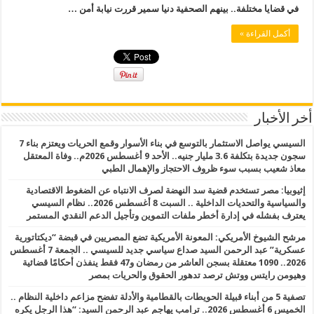
في قضايا مختلفة.. بينهم الصحفية دنيا سمير قررت نيابة أمن …
أكمل القراءة »
أخر الأخبار
السيسي يواصل الاستثمار بالتوسع في بناء الأسوار وقمع الحريات ويعتزم بناء 7
سجون جديدة بتكلفة 3.6 مليار جنيه.. الأحد 9 أغسطس 2026م.. وفاة المعتقل
معاذ شعيب بسبب سوء ظروف الاحتجاز والإهمال الطبي
إثيوبيا: مصر تستخدم قضية سد النهضة لصرف الانتباه عن الضغوط الاقتصادية
والسياسية والتحديات الداخلية .. السبت 8 أغسطس 2026.. نظام السيسي
يعترف بفشله في إدارة أخطر ملفات التموين وتأجيل الدعم النقدي المستمر
مرشح الشيوخ الأمريكي: المعونة الأمريكية تضع المصريين في قبضة “ديكتاتورية
عسكرية” عبد الرحمن السيد صداع سياسي جديد للسيسي .. الجمعة 7 أغسطس
2026.. 1090 معتقلة بسجن العاشر من رمضان و47 فقط ينفذن أحكامًا قضائية
وهيومن رايتس ووتش ترصد تدهور الحقوق والحريات بمصر
تصفية 5 من أبناء قبيلة الحويطات بالقطامية والأدلة تفضح مزاعم داخلية النظام ..
الخميس 6 أغسطس 2026.. ترامب يهاجم عبد الرحمن السيد: “هذا الرجل يكره