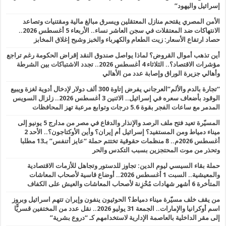
إسرائيل واليهود”
الأمن المصري يقتحم منازل المعتقلين ويسرق مبالغ مالية ومقتنيات وتصاعد
الانتهاكات ضد المعتقلات في سجن العاشر نساء.. الأربعاء 5 أغسطس 2026..
حصاد ارتفاع الأسعار: زيت الطعام والكهرباء والخبز وشبح إغلاق المخابز
أين تذهب أموال القروض؟ لماذا يواصل صندوق النقد إقراض الحكومة رغم تراجع
مؤشرات الاقتصاد؟.. الثلاثاء 4 أغسطس 2026.. تجدد الاشتباكات بين الشرطة
وأهالي جزيرة الوراق وإصابة عدد من الأهالي
“تجارة بالدم والألم”العرجاني يفرض إتاوة 300 ألف دولار لإدخال أدوية لغزة ويبيع
الوقود بأضعاف سعره في إسرائيل.. الاثنين 3 أغسطس 2026.. زلزال السويس
المدمر مع ساعات الفجر بقوة 5.6 درجات وتوابع مرعبة تهز المحافظات
المسيّرة تعيد فتح ملف الرصد والإنذار والدفاع في مصر من مدارج 5 يونيو إلى
ميناء دمياط ومن المستفيد؟ إسرائيل أم إيران؟ وأين الأوكتاجون؟.. الأحد 2
أغسطس 2026م.. 8 منظمات حقوقية تختتم حملة “عايز أتنفس” بـ13 مطلبا
وتحذر من موت المحتجزين بسبب التكدس والحر
حملة بقاء السيسي ليوم الدين: تجاوز للدستور وتجاهل للأزمات الاقتصادية
والمعيشية.. السبت 1 أغسطس 2026.. أوضاع قاسية لأصحاب المعاشات
المتأخرة 6 أشهر شهادات مُحْزِنة لأصحاب المعاشات والعيش على الكفاف
من يقف خلف مسيّرة ميناء دمياط؟ الحوثيون ينفون وإيران تتهم اسرائيل وبروز
اسم أوكرانيا والإمارات.. الجمعة 31 يوليو 2026.. نقل عدد من المختفين قسريًّا
إلى مقر الداخلية بالعاصمة الإدارية لاستخدامهم كـ “دروع بشرية”