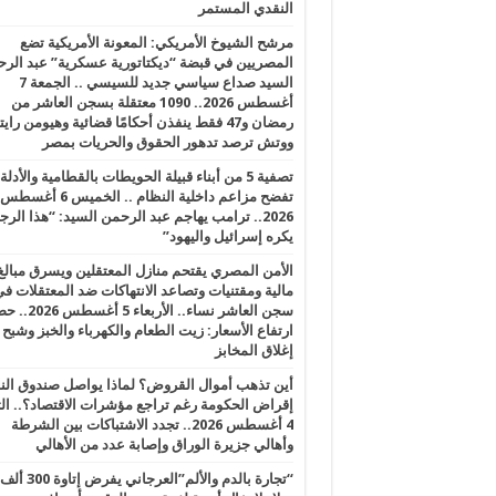
النقدي المستمر
مرشح الشيوخ الأمريكي: المعونة الأمريكية تضع
المصريين في قبضة “ديكتاتورية عسكرية” عبد الر
السيد صداع سياسي جديد للسيسي .. الجمعة 7
أغسطس 2026.. 1090 معتقلة بسجن العاشر من
رمضان و47 فقط ينفذن أحكامًا قضائية وهيومن را
ووتش ترصد تدهور الحقوق والحريات بمصر
تصفية 5 من أبناء قبيلة الحويطات بالقطامية والأدلة
تفضح مزاعم داخلية النظام .. الخميس 6 أغسطس
2026.. ترامب يهاجم عبد الرحمن السيد: “هذا الرج
يكره إسرائيل واليهود”
الأمن المصري يقتحم منازل المعتقلين ويسرق مبالغ
مالية ومقتنيات وتصاعد الانتهاكات ضد المعتقلات ف
سجن العاشر نساء.. الأربعاء 5 
ارتفاع الأسعار: زيت الطعام والكهرباء والخبز وشبح
إغلاق المخابز
أين تذهب أموال القروض؟ لماذا يواصل صندوق الن
إقراض الحكومة رغم تراجع مؤشرات الاقتصاد؟.. الثل
4 أغسطس 2026.. تجدد الاشتباكات بين الشرطة
وأهالي جزيرة الوراق وإصابة عدد من الأهالي
“تجارة بالدم والألم”العرجاني يفرض إتاوة 300 ألف