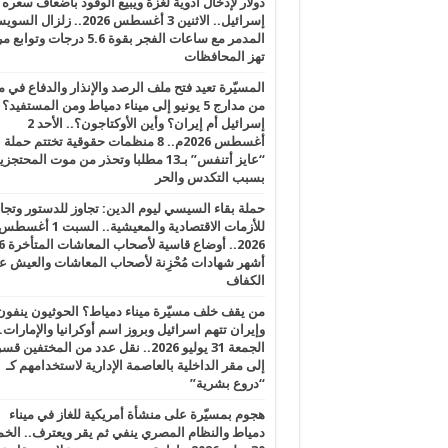
دولار لإدخال أدوية لغزة ويبيع الوقود بأضعاف سعره
إسرائيل.. الاثنين 3 أغسطس 2026.. زلزال ا
المدمر مع ساعات الفجر بقوة 5.6 درجات وت
تهز المحافظات
المسيّرة تعيد فتح ملف الرصد والإنذار والدفاع في 
من مدارج 5 يونيو إلى ميناء دمياط ومن المستفيد؟
إسرائيل أم إيران؟ وأين الأوكتاجون؟.. الأحد 2
أغسطس 2026م.. 8 منظمات حقوقية تختتم حملة
“عايز أتنفس” بـ13 مطلبا وتحذر من موت المحتجز
بسبب التكدس والحر
حملة بقاء السيسي ليوم الدين: تجاوز للدستور وتج
للأزمات الاقتصادية والمعيشية.. السبت 1 أغس
2026.. أوضاع قاسية لأصحاب الم
أشهر شهادات مُحْزِنة لأصحاب المعاشات والعيش ع
الكفاف
من يقف خلف مسيّرة ميناء دمياط؟ الحوثيون ينفون
وإيران تتهم اسرائيل وبروز اسم أوكرانيا والإمارات.
الجمعة 31 يوليو 2026.. نقل عدد من المختفين قسر
إلى مقر الداخلية بالعاصمة الإدارية لاستخدامهم كـ
“دروع بشرية”
هجوم بمسيّرة على منشأة أمريكية للغاز في ميناء
دمياط والنظام المصري ينفي ثم يقر ويعترف.. ال