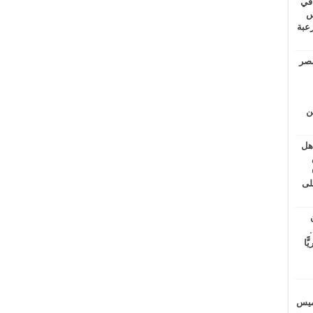
 في
لسويس
وابع مرعبة
مصر
ين
اهل
طس
عاشات المتأخرة 6
لى
.
يًّا
خميس