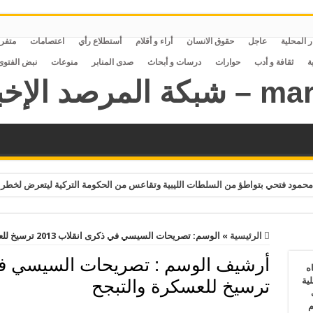
ر المحلية
عاجل
حقوق الانسان
أراء و أقلام
أستطلاع رأي
اعتصامات
متفر
ة
ثقافة و أدب
حوارات
درسات و أبحاث
صدى المنابر
منوعات
نبض الفتوى
حمود فتحي بتواطؤ من السلطات الليبية وتقاعس من الحكومة التركية ليتعرض لخطر 
الرئيسية
»
الوسم:
تصريحات السيسي في ذكرى انقلاب 2013 ترسيخ للعسكرة والتبجح
أرشيف الوسم :
ه
ية
ترسيخ للعسكرة والتبجح
ف
م