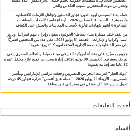
أغسطس 2026م.. 8 منظمات حقوقية تختتم حملة “عايز أتنفس” بـ13 مطلبا
وتحذر من موت المحتجزين بسبب التكدس والحر
حملة بقاء السيسي ليوم الدين: تجاوز للدستور وتجاهل للأزمات الاقتصادية
والمعيشية.. السبت 1 أغسطس 2026.. أوضاع قاسية لأصحاب المعاشات
المتأخرة 6 أشهر شهادات مُحْزِنة لأصحاب المعاشات والعيش على الكفاف
من يقف خلف مسيّرة ميناء دمياط؟ الحوثيون ينفون وإيران تتهم اسرائيل وبروز
اسم أوكرانيا والإمارات.. الجمعة 31 يوليو 2026.. نقل عدد من المختفين قسريًّا
إلى مقر الداخلية بالعاصمة الإدارية لاستخدامهم كـ “دروع بشرية”
هجوم بمسيّرة على منشأة أمريكية للغاز في ميناء دمياط والنظام المصري ينفي
ثم يقر ويعترف.. الخميس 30 يوليو 2026.. إدارة سجن بدر تمنع علاج معتقل عمره
82 عاما بعد إصابته بغيبوبة
“دولة العبار” انتزعت البحر من المصريين وجعلت مراسي للإماراتيين ومآسي
للمصريين.. الأربعاء 29 يوليو 2026.. “حملة عايز أتنفس” حرارة تتجاوز 45 درجة
تحول زنازين 60 ألف معتقل في مصر إلى قبور مغلقة
أحدث التعليقات
أقسام