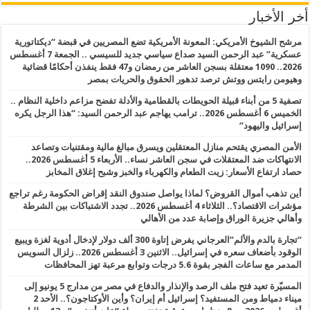
أخر الأخبار
مرشح الشيوخ الأمريكي: المعونة الأمريكية تضع المصريين في قبضة “ديكتاتورية
عسكرية” عبد الرحمن السيد صداع سياسي جديد للسيسي .. الجمعة 7 أغسطس
2026.. 1090 معتقلة بسجن العاشر من رمضان و47 فقط ينفذن أحكامًا قضائية
وهيومن رايتس ووتش ترصد تدهور الحقوق والحريات بمصر
تصفية 5 من أبناء قبيلة الحويطات بالقطامية والأدلة تفضح مزاعم داخلية النظام ..
الخميس 6 أغسطس 2026.. ترامب يهاجم عبد الرحمن السيد: “هذا الرجل يكره
إسرائيل واليهود”
الأمن المصري يقتحم منازل المعتقلين ويسرق مبالغ مالية ومقتنيات وتصاعد
الانتهاكات ضد المعتقلات في سجن العاشر نساء.. الأربعاء 5 أغسطس 2026..
حصاد ارتفاع الأسعار: زيت الطعام والكهرباء والخبز وشبح إغلاق المخابز
أين تذهب أموال القروض؟ لماذا يواصل صندوق النقد إقراض الحكومة رغم تراجع
مؤشرات الاقتصاد؟.. الثلاثاء 4 أغسطس 2026.. تجدد الاشتباكات بين الشرطة
وأهالي جزيرة الوراق وإصابة عدد من الأهالي
“تجارة بالدم والألم”العرجاني يفرض إتاوة 300 ألف دولار لإدخال أدوية لغزة ويبيع
الوقود بأضعاف سعره في إسرائيل.. الاثنين 3 أغسطس 2026.. زلزال السويس
المدمر مع ساعات الفجر بقوة 5.6 درجات وتوابع مرعبة تهز المحافظات
المسيّرة تعيد فتح ملف الرصد والإنذار والدفاع في مصر من مدارج 5 يونيو إلى
ميناء دمياط ومن المستفيد؟ إسرائيل أم إيران؟ وأين الأوكتاجون؟.. الأحد 2