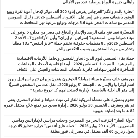
وأهالي جزيرة الوراق وإصابة عدد من الأهالي
“تجارة بالدم والألم”العرجاني يفرض إتاوة 300 ألف دولار لإدخال أدوية لغزة ويبيع
الوقود بأضعاف سعره في إسرائيل.. الاثنين 3 أغسطس 2026.. زلزال السويس
المدمر مع ساعات الفجر بقوة 5.6 درجات وتوابع مرعبة تهز المحافظات
المسيّرة تعيد فتح ملف الرصد والإنذار والدفاع في مصر من مدارج 5 يونيو إلى
ميناء دمياط ومن المستفيد؟ إسرائيل أم إيران؟ وأين الأوكتاجون؟.. الأحد 2
أغسطس 2026م.. 8 منظمات حقوقية تختتم حملة “عايز أتنفس” بـ13 مطلبا
وتحذر من موت المحتجزين بسبب التكدس والحر
حملة بقاء السيسي ليوم الدين: تجاوز للدستور وتجاهل للأزمات الاقتصادية
والمعيشية.. السبت 1 أغسطس 2026.. أوضاع قاسية لأصحاب المعاشات
المتأخرة 6 أشهر شهادات مُحْزِنة لأصحاب المعاشات والعيش على الكفاف
من يقف خلف مسيّرة ميناء دمياط؟ الحوثيون ينفون وإيران تتهم اسرائيل وبروز
اسم أوكرانيا والإمارات.. الجمعة 31 يوليو 2026.. نقل عدد من المختفين قسريًّا
إلى مقر الداخلية بالعاصمة الإدارية لاستخدامهم كـ “دروع بشرية”
هجوم بمسيّرة على منشأة أمريكية للغاز في ميناء دمياط والنظام المصري ينفي
ثم يقر ويعترف.. الخميس 30 يوليو 2026.. إدارة سجن بدر تمنع علاج معتقل عمره
82 عاما بعد إصابته بغيبوبة
“دولة العبار” انتزعت البحر من المصريين وجعلت مراسي للإماراتيين ومآسي
للمصريين.. الأربعاء 29 يوليو 2026.. “حملة عايز أتنفس” حرارة تتجاوز 45 درجة
تحول زنازين 60 ألف معتقل في مصر إلى قبور مغلقة