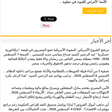
الآمنة” لأغراض اللجوء، في خطوة …
أكمل القراءة »
أخر الأخبار
مرشح الشيوخ الأمريكي: المعونة الأمريكية تضع المصريين في قبضة “ديكتاتورية
عسكرية” عبد الرحمن السيد صداع سياسي جديد للسيسي .. الجمعة 7 أغسطس
2026.. 1090 معتقلة بسجن العاشر من رمضان و47 فقط ينفذن أحكامًا قضائية
وهيومن رايتس ووتش ترصد تدهور الحقوق والحريات بمصر
تصفية 5 من أبناء قبيلة الحويطات بالقطامية والأدلة تفضح مزاعم داخلية النظام ..
الخميس 6 أغسطس 2026.. ترامب يهاجم عبد الرحمن السيد: “هذا الرجل يكره
إسرائيل واليهود”
الأمن المصري يقتحم منازل المعتقلين ويسرق مبالغ مالية ومقتنيات وتصاعد
الانتهاكات ضد المعتقلات في سجن العاشر نساء.. الأربعاء 5 أغسطس 2026..
حصاد ارتفاع الأسعار: زيت الطعام والكهرباء والخبز وشبح إغلاق المخابز
أين تذهب أموال القروض؟ لماذا يواصل صندوق النقد إقراض الحكومة رغم تراجع
مؤشرات الاقتصاد؟.. الثلاثاء 4 أغسطس 2026.. تجدد الاشتباكات بين الشرطة