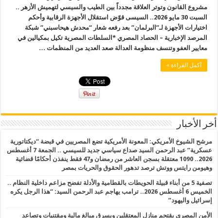
مشروع القانون وتوتر العلاقة مجدداً بين الطيب والسيسي لتهميش الأزهر ..
السبت 30 مايو 2026.. السيسى قوّض استقلال الأجهزة الرقابية وأحكم
اختيارات الأجهزة لـ”البرلمان” بعد رفعه شعار “محدش هيحاسبني” شبكة
المرصد الإخبارية – الحصاد المصري *السلطات المصرية تكيل بمكيالين في
معايير العفو وتنسف منظومة العدالة صعد العديد من المنظمات …
أكمل القراءة »
أخر الأخبار
مرشح الشيوخ الأمريكي: المعونة الأمريكية تضع المصريين في قبضة “ديكتاتورية
عسكرية” عبد الرحمن السيد صداع سياسي جديد للسيسي .. الجمعة 7 أغسطس
2026.. 1090 معتقلة بسجن العاشر من رمضان و47 فقط ينفذن أحكامًا قضائية
وهيومن رايتس ووتش ترصد تدهور الحقوق والحريات بمصر
تصفية 5 من أبناء قبيلة الحويطات بالقطامية والأدلة تفضح مزاعم داخلية النظام ..
الخميس 6 أغسطس 2026.. ترامب يهاجم عبد الرحمن السيد: “هذا الرجل يكره
إسرائيل واليهود”
الأمن المصري يقتحم منازل المعتقلين ويسرق مبالغ مالية ومقتنيات وتصاعد