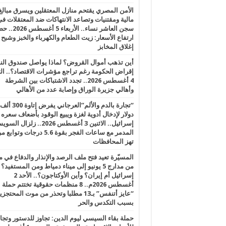
الأمن المصري يقتحم منازل المعتقلين ويسرق مبالغ
مالية ومقتنيات وتصاعد الانتهاكات ضد المعتقلات ف
سجن العاشر نساء.. الأربعاء 5 
ارتفاع الأسعار: زيت الطعام والكهرباء والخبز وشبح
إغلاق المخابز
أين تذهب أموال القروض؟ لماذا يواصل صندوق الن
إقراض الحكومة رغم تراجع مؤشرات الاقتصاد؟.. الثل
4 أغسطس 2026.. تجدد الاشتباكات بين الشرطة
وأهالي جزيرة الوراق وإصابة عدد من الأهالي
“تجارة بالدم والألم”العرجاني يفرض إتاوة 300 ألف
دولار لإدخال أدوية لغزة ويبيع الوقود بأضعاف سعره
إسرائيل.. الاثنين 3 أغسطس 2026.. زلزال ا
المدمر مع ساعات الفجر بقوة 5.6 درجات وت
تهز المحافظات
المسيّرة تعيد فتح ملف الرصد والإنذار والدفاع في 
من مدارج 5 يونيو إلى ميناء دمياط ومن المستفيد؟
إسرائيل أم إيران؟ وأين الأوكتاجون؟.. الأحد 2
أغسطس 2026م.. 8 منظمات حقوقية تختتم حملة
“عايز أتنفس” بـ13 مطلبا وتحذر من موت المحتجز
بسبب التكدس والحر
حملة بقاء السيسي ليوم الدين: تجاوز للدستور وتج