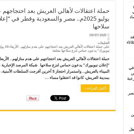
ي
أغسطس 2026.. حصاد
يوليو 2025م.. مصر والسعودية وقطر في 
سلاحها
30/07/2025
قد
اثاء
التعليقات
نيويورك” يدعون حماس لنزع سلاحها مغلقة
 في
لسويس
بمدينة العريش، كانوا قد اعتقلوا مساء …
وابع مرعبة
أكمل القراءة »
مصر
ين
اهل