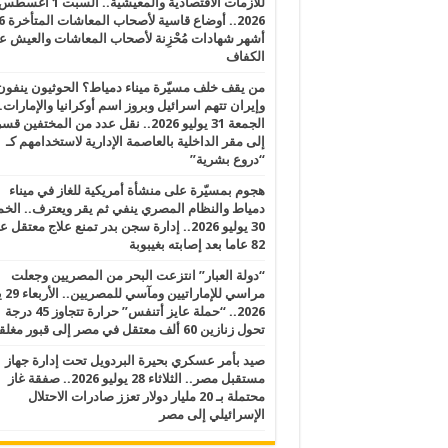
للأزمات الاقتصادية والمعيشية.. السبت 1 أغس
2026.. أوضاع قاسية لأصحاب الم
أشهر شهادات مُحْزِنة لأصحاب المعاشات والعيش ع
الكفاف
من يقف خلف مسيّرة ميناء دمياط؟ الحوثيون ينفون
وإيران تتهم اسرائيل وبروز اسم أوكرانيا والإمارات.
الجمعة 31 يوليو 2026.. نقل عدد من المختفين قسر
إلى مقر الداخلية بالعاصمة الإدارية لاستخدامهم كـ
“دروع بشرية”
هجوم بمسيّرة على منشأة أمريكية للغاز في ميناء
دمياط والنظام المصري ينفي ثم يقر ويعترف.. ال
30 يوليو 2026.. إدارة سجن بدر تمنع علاج معتقل
82 عاما بعد إصابته بغيبوبة
“دولة العبار” انتزعت البحر من المصريين وجعلت
مراسي للإ
2026.. “حملة عايز أتنفس” حرارة تتجاوز 45 درجة
تحول زنازين 60 ألف معتقل في مصر إلى قبور مغلقة
صيد بأمر عسكري بحيرة البردويل تحت إدارة جهاز
مستقبل مصر.. الثلاثاء 28 يوليو 2026.. صفقة غاز
محتملة بـ 20 مليار دولار تعزز صادرات الاحتلال
الإسرائيلي إلى مصر