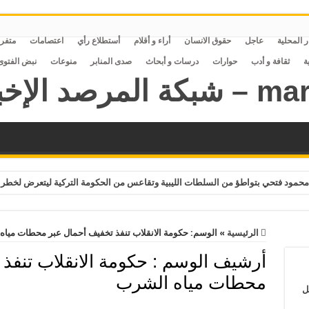
ر المحلية
عاجل
حقوق الانسان
أراء و أقلام
أستطلاع رأي
اعتصامات
متفر
ة
ثقافة و أدب
حوارات
درسات و أبحاث
صدى المنابر
منوعات
نبض الفتوى
حمود فتحي بتواطؤ من السلطات الليبية وتقاعس من الحكومة التركية ليتعرض لخطر 
الرئيسية
»
الوسم:
حكومة الانقلاب تنفذ تخفيف أحمال عبر محطات ميا
أرشيف الوسم :
حكومة الانقلاب تنفذ
محطات مياه الشرب
ل