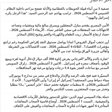
تصفية 5 من أبناء قبيلة الحويطات بالقطامية والأدلة تفضح مزاعم داخلية النظام ..
الخميس 6 أغسطس 2026.. ترامب يهاجم عبد الرحمن السيد: “هذا الرجل يكره
إسرائيل واليهود”
الأمن المصري يقتحم منازل المعتقلين ويسرق مبالغ مالية ومقتنيات وتصاعد
الانتهاكات ضد المعتقلات في سجن العاشر نساء.. الأربعاء 5 أغسطس 2026..
حصاد ارتفاع الأسعار: زيت الطعام والكهرباء والخبز وشبح إغلاق المخابز
أين تذهب أموال القروض؟ لماذا يواصل صندوق النقد إقراض الحكومة رغم تراجع
مؤشرات الاقتصاد؟.. الثلاثاء 4 أغسطس 2026.. تجدد الاشتباكات بين الشرطة
وأهالي جزيرة الوراق وإصابة عدد من الأهالي
“تجارة بالدم والألم”العرجاني يفرض إتاوة 300 ألف دولار لإدخال أدوية لغزة ويبيع
الوقود بأضعاف سعره في إسرائيل.. الاثنين 3 أغسطس 2026.. زلزال السويس
المدمر مع ساعات الفجر بقوة 5.6 درجات وتوابع مرعبة تهز المحافظات
المسيّرة تعيد فتح ملف الرصد والإنذار والدفاع في مصر من مدارج 5 يونيو إلى
ميناء دمياط ومن المستفيد؟ إسرائيل أم إيران؟ وأين الأوكتاجون؟.. الأحد 2
أغسطس 2026م.. 8 منظمات حقوقية تختتم حملة “عايز أتنفس” بـ13 مطلبا
وتحذر من موت المحتجزين بسبب التكدس والحر
حملة بقاء السيسي ليوم الدين: تجاوز للدستور وتجاهل للأزمات الاقتصادية
والمعيشية.. السبت 1 أغسطس 2026.. أوضاع قاسية لأصحاب المعاشات
المتأخرة 6 أشهر شهادات مُحْزِنة لأصحاب المعاشات والعيش على الكفاف