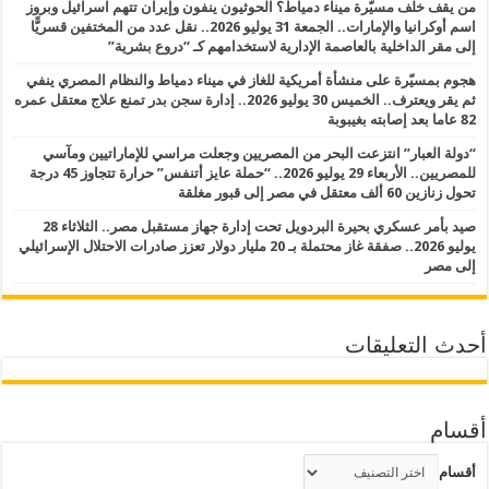
من يقف خلف مسيّرة ميناء دمياط؟ الحوثيون ينفون وإيران تتهم اسرائيل وبروز
اسم أوكرانيا والإمارات.. الجمعة 31 يوليو 2026.. نقل عدد من المختفين قسريًّا
إلى مقر الداخلية بالعاصمة الإدارية لاستخدامهم كـ “دروع بشرية”
هجوم بمسيّرة على منشأة أمريكية للغاز في ميناء دمياط والنظام المصري ينفي
ثم يقر ويعترف.. الخميس 30 يوليو 2026.. إدارة سجن بدر تمنع علاج معتقل عمره
82 عاما بعد إصابته بغيبوبة
“دولة العبار” انتزعت البحر من المصريين وجعلت مراسي للإماراتيين ومآسي
للمصريين.. الأربعاء 29 يوليو 2026.. “حملة عايز أتنفس” حرارة تتجاوز 45 درجة
تحول زنازين 60 ألف معتقل في مصر إلى قبور مغلقة
صيد بأمر عسكري بحيرة البردويل تحت إدارة جهاز مستقبل مصر.. الثلاثاء 28
يوليو 2026.. صفقة غاز محتملة بـ 20 مليار دولار تعزز صادرات الاحتلال الإسرائيلي
إلى مصر
أحدث التعليقات
أقسام
أقسام