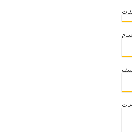
قات
سام
شيف
عات