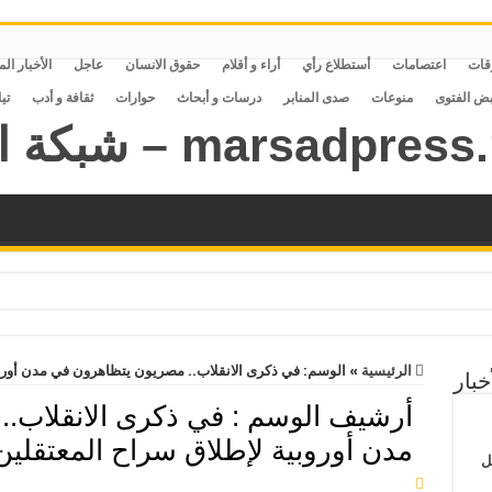
قات
اعتصامات
أستطلاع رأي
أراء و أقلام
حقوق الانسان
عاجل
الأخبار ال
بض الفتوى
منوعات
صدى المنابر
درسات و أبحاث
حوارات
ثقافة و أدب
تي
الرئيسية
»
الوسم:
في ذكرى الانقلاب.. مصريون يتظاهرون في مدن أوروب
خبار
أرشيف الوسم :
في ذكرى الانقلاب.
مدن أوروبية لإطلاق سراح المعتقلين
ل