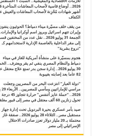
للأزمات الاقتصادية والمعيشية.. السبت 1 أغس
2026.. أوضاع قاسية لأصحاب الم
أشهر شهادات مُحْزِنة لأصحاب المعاشات والعيش ع
الكفاف
من يقف خلف مسيّرة ميناء دمياط؟ الحوثيون ينفون
وإيران تتهم اسرائيل وبروز اسم أوكرانيا والإمارات.
الجمعة 31 يوليو 2026.. نقل عدد من المختفين قسر
إلى مقر الداخلية بالعاصمة الإدارية لاستخدامهم كـ
“دروع بشرية”
هجوم بمسيّرة على منشأة أمريكية للغاز في ميناء
دمياط والنظام المصري ينفي ثم يقر ويعترف.. ال
30 يوليو 2026.. إدارة سجن بدر تمنع علاج معتقل
82 عاما بعد إصابته بغيبوبة
“دولة العبار” انتزعت البحر من المصريين وجعلت
مراسي للإ
2026.. “حملة عايز أتنفس” حرارة تتجاوز 45 درجة
تحول زنازين 60 ألف معتقل في مصر إلى قبور مغلقة
صيد بأمر عسكري بحيرة البردويل تحت إدارة جهاز
مستقبل مصر.. الثلاثاء 28 يوليو 2026.. صفقة غاز
محتملة بـ 20 مليار دولار تعزز صادرات الاحتلال
الإسرائيلي إلى مصر