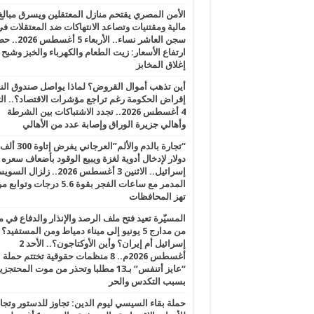
الأمن المصري يقتحم منازل المعتقلين ويسرق مبالغ
مالية ومقتنيات وتصاعد الانتهاكات ضد المعتقلات ف
سجن العاشر نساء.. الأربعاء 5 
ارتفاع الأسعار: زيت الطعام والكهرباء والخبز وشبح
إغلاق المخابز
أين تذهب أموال القروض؟ لماذا يواصل صندوق الن
إقراض الحكومة رغم تراجع مؤشرات الاقتصاد؟.. الثل
4 أغسطس 2026.. تجدد الاشتباكات بين الشرطة
وأهالي جزيرة الوراق وإصابة عدد من الأهالي
“تجارة بالدم والألم”العرجاني يفرض إتاوة 300 ألف
دولار لإدخال أدوية لغزة ويبيع الوقود بأضعاف سعره
إسرائيل.. الاثنين 3 أغسطس 2026.. زلزال ا
المدمر مع ساعات الفجر بقوة 5.6 درجات وت
تهز المحافظات
المسيّرة تعيد فتح ملف الرصد والإنذار والدفاع في 
من مدارج 5 يونيو إلى ميناء دمياط ومن المستفيد؟
إسرائيل أم إيران؟ وأين الأوكتاجون؟.. الأحد 2
أغسطس 2026م.. 8 منظمات حقوقية تختتم حملة
“عايز أتنفس” بـ13 مطلبا وتحذر من موت المحتجز
بسبب التكدس والحر
حملة بقاء السيسي ليوم الدين: تجاوز للدستور وتج