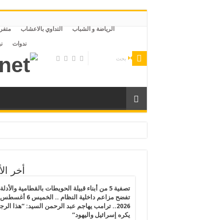
الرياضة و الشباب
التداوي بالاعشاب
متفر
ندوات
ن
لليبية وتقاعس من الحكومة التركية ليتعرض لخطر التعذيب والموت بمصر
رى الفلسطينيين يكشف انهيار القانون الدولي ويهدد القيم الإنسانية
أخر الأ
رس 2026.. النظام المصري يفرض إجراءات تقشف جديدة على المساجد والظلام يسود مصر بعد قرارات الغلق وتخفيض الإنارة ورفع أسعار المواصلات
تصفية 5 من أبناء قبيلة الحويطات بالقطامية والأدلة
تفضح مزاعم داخلية النظام .. الخميس 6 أغسطس
2026.. ترامب يهاجم عبد الرحمن السيد: “هذا الرج
الفقر المائي”: خطاب بدر عبدالعاطي عن القانون الدولي يصطدم بواقع الملء الأحادي وسد النهضة يراكم المخاطر
يكره إسرائيل واليهود”