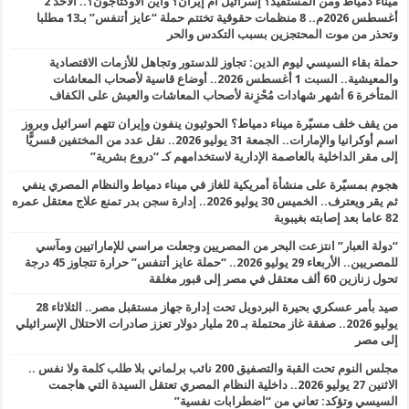
ميناء دمياط ومن المستفيد؟ إسرائيل أم إيران؟ وأين الأوكتاجون؟.. الأحد 2
أغسطس 2026م.. 8 منظمات حقوقية تختتم حملة “عايز أتنفس” بـ13 مطلبا
وتحذر من موت المحتجزين بسبب التكدس والحر
حملة بقاء السيسي ليوم الدين: تجاوز للدستور وتجاهل للأزمات الاقتصادية
والمعيشية.. السبت 1 أغسطس 2026.. أوضاع قاسية لأصحاب المعاشات
المتأخرة 6 أشهر شهادات مُحْزِنة لأصحاب المعاشات والعيش على الكفاف
من يقف خلف مسيّرة ميناء دمياط؟ الحوثيون ينفون وإيران تتهم اسرائيل وبروز
اسم أوكرانيا والإمارات.. الجمعة 31 يوليو 2026.. نقل عدد من المختفين قسريًّا
إلى مقر الداخلية بالعاصمة الإدارية لاستخدامهم كـ “دروع بشرية”
هجوم بمسيّرة على منشأة أمريكية للغاز في ميناء دمياط والنظام المصري ينفي
ثم يقر ويعترف.. الخميس 30 يوليو 2026.. إدارة سجن بدر تمنع علاج معتقل عمره
82 عاما بعد إصابته بغيبوبة
“دولة العبار” انتزعت البحر من المصريين وجعلت مراسي للإماراتيين ومآسي
للمصريين.. الأربعاء 29 يوليو 2026.. “حملة عايز أتنفس” حرارة تتجاوز 45 درجة
تحول زنازين 60 ألف معتقل في مصر إلى قبور مغلقة
صيد بأمر عسكري بحيرة البردويل تحت إدارة جهاز مستقبل مصر.. الثلاثاء 28
يوليو 2026.. صفقة غاز محتملة بـ 20 مليار دولار تعزز صادرات الاحتلال الإسرائيلي
إلى مصر
مجلس النوم تحت القبة والتصفيق 200 نائب برلماني بلا طلب كلمة ولا نفس ..
الاثنين 27 يوليو 2026.. داخلية النظام المصري تعتقل السيدة التي هاجمت
السيسي وتؤكد: تعاني من “اضطرابات نفسية”