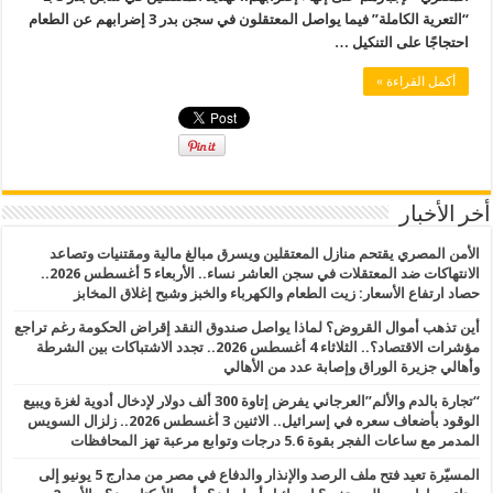
“التعرية الكاملة” فيما يواصل المعتقلون في سجن بدر 3 إضرابهم عن الطعام
احتجاجًا على التنكيل …
أكمل القراءة »
أخر الأخبار
الأمن المصري يقتحم منازل المعتقلين ويسرق مبالغ مالية ومقتنيات وتصاعد
الانتهاكات ضد المعتقلات في سجن العاشر نساء.. الأربعاء 5 أغسطس 2026..
حصاد ارتفاع الأسعار: زيت الطعام والكهرباء والخبز وشبح إغلاق المخابز
أين تذهب أموال القروض؟ لماذا يواصل صندوق النقد إقراض الحكومة رغم تراجع
مؤشرات الاقتصاد؟.. الثلاثاء 4 أغسطس 2026.. تجدد الاشتباكات بين الشرطة
وأهالي جزيرة الوراق وإصابة عدد من الأهالي
“تجارة بالدم والألم”العرجاني يفرض إتاوة 300 ألف دولار لإدخال أدوية لغزة ويبيع
الوقود بأضعاف سعره في إسرائيل.. الاثنين 3 أغسطس 2026.. زلزال السويس
المدمر مع ساعات الفجر بقوة 5.6 درجات وتوابع مرعبة تهز المحافظات
المسيّرة تعيد فتح ملف الرصد والإنذار والدفاع في مصر من مدارج 5 يونيو إلى