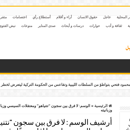
ر المحلية
عاجل
حقوق الانسان
أراء و أقلام
أستطلاع رأي
اعتصامات
متفر
ة
ثقافة و أدب
حوارات
درسات و أبحاث
صدى المنابر
منوعات
نبض الفتوى
مود فتحي بتواطؤ من السلطات الليبية وتقاعس من الحكومة التركية ليتعرض لخطر 
الرئيسية
»
الوسم:
لا فرق بين سجون “نتنياهو” ومعتقلات السيسي وزبا
وزبانيته
أرشيف الوسم :
لا فرق بين سجون “نتن
ي
أغسطس 2026.. حصاد