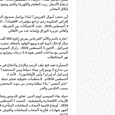
ارتفاع الأسعار: زيت الطعام والكهرباء والخبز وشبح
إغلاق المخابز
أين تذهب أموال القروض؟ لماذا يواصل صندوق الن
إقراض الحكومة رغم تراجع مؤشرات الاقتصاد؟.. الثل
4 أغسطس 2026.. تجدد الاشتباكات بين الشرطة
وأهالي جزيرة الوراق وإصابة عدد من الأهالي
“تجارة بالدم والألم”العرجاني يفرض إتاوة 300 ألف
دولار لإدخال أدوية لغزة ويبيع الوقود بأضعاف سعره
إسرائيل.. الاثنين 3 أغسطس 2026.. زلزال ا
المدمر مع ساعات الفجر بقوة 5.6 درجات وت
تهز المحافظات
المسيّرة تعيد فتح ملف الرصد والإنذار والدفاع في 
من مدارج 5 يونيو إلى ميناء دمياط ومن المستفيد؟
إسرائيل أم إيران؟ وأين الأوكتاجون؟.. الأحد 2
أغسطس 2026م.. 8 منظمات حقوقية تختتم حملة
“عايز أتنفس” بـ13 مطلبا وتحذر من موت المحتجز
بسبب التكدس والحر
حملة بقاء السيسي ليوم الدين: تجاوز للدستور وتج
للأزمات الاقتصادية والمعيشية.. السبت 1 أغس
2026.. أوضاع قاسية لأصحاب الم
أشهر شهادات مُحْزِنة لأصحاب المعاشات والعيش ع
الكفاف