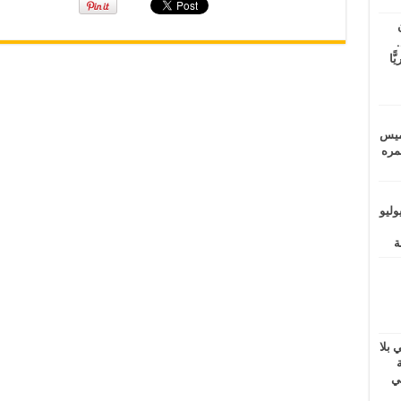
.
يًّا
خميس
 عمره
ماراتيين ومآسي للمصريين.. الأربعاء 29 يوليو
ب برلماني بلا
داخلية
ي