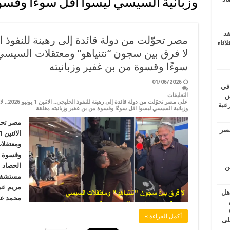
وزبانية السيسي ليسوا اقل سوءًا وقسوة
قد
اثاء
لا فرق بين سجون “نتنياهو” ومعتقلات السيسي
سوءًا وقسوة من بن غفير وزبانيته
01/06/2026
 في
لسويس
التعليقات
على مصر ت
وابع مرعبة
وزبانية السيسي ليسوا اقل سوءًا وقسوة من بن غفير وزبانيته مغلقة
مصر تحوّ
مصر
ومعتقلا
وقسوة من
الحصاد 
ين
مستشفى ا
مريم عب
اهل
محمد ع
طس
عاشات المتأخرة 6
أكمل القراءة »
لى