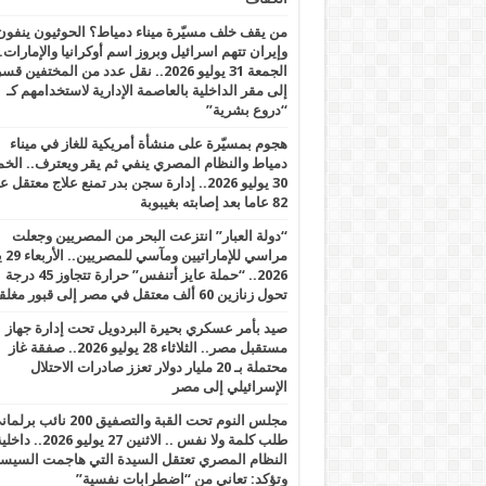
من يقف خلف مسيّرة ميناء دمياط؟ الحوثيون ينفون
وإيران تتهم اسرائيل وبروز اسم أوكرانيا والإمارات.
الجمعة 31 يوليو 2026.. نقل عدد من المختفين قسر
إلى مقر الداخلية بالعاصمة الإدارية لاستخدامهم كـ
“دروع بشرية”
هجوم بمسيّرة على منشأة أمريكية للغاز في ميناء
دمياط والنظام المصري ينفي ثم يقر ويعترف.. ال
30 يوليو 2026.. إدارة سجن بدر تمنع علاج معتقل
82 عاما بعد إصابته بغيبوبة
“دولة العبار” انتزعت البحر من المصريين وجعلت
مراسي للإ
2026.. “حملة عايز أتنفس” حرارة تتجاوز 45 درجة
تحول زنازين 60 ألف معتقل في مصر إلى قبور مغلقة
صيد بأمر عسكري بحيرة البردويل تحت إدارة جهاز
مستقبل مصر.. الثلاثاء 28 يوليو 2026.. صفقة غاز
محتملة بـ 20 مليار دولار تعزز صادرات الاحتلال
الإسرائيلي إلى مصر
مجلس النوم تحت القبة والتصفيق 200 نائ
طلب كلمة ولا نفس .. الاثنين 27 يوليو 2026.. 
النظام المصري تعتقل السيدة التي هاجمت السيس
وتؤكد: تعاني من “اضطرابات نفسية”