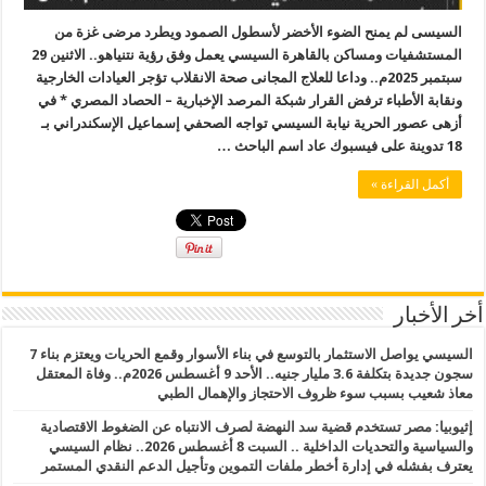
السيسى لم يمنح الضوء الأخضر لأسطول الصمود ويطرد مرضى غزة من
المستشفيات ومساكن بالقاهرة السيسي يعمل وفق رؤية نتنياهو.. الاثنين 29
سبتمبر 2025م.. وداعا للعلاج المجانى صحة الانقلاب تؤجر العيادات الخارجية
ونقابة الأطباء ترفض القرار شبكة المرصد الإخبارية – الحصاد المصري * في
أزهى عصور الحرية نيابة السيسي تواجه الصحفي إسماعيل الإسكندراني بـ
18 تدوينة على فيسبوك عاد اسم الباحث …
أكمل القراءة »
أخر الأخبار
السيسي يواصل الاستثمار بالتوسع في بناء الأسوار وقمع الحريات ويعتزم بناء 7
سجون جديدة بتكلفة 3.6 مليار جنيه.. الأحد 9 أغسطس 2026م.. وفاة المعتقل
معاذ شعيب بسبب سوء ظروف الاحتجاز والإهمال الطبي
إثيوبيا: مصر تستخدم قضية سد النهضة لصرف الانتباه عن الضغوط الاقتصادية
والسياسية والتحديات الداخلية .. السبت 8 أغسطس 2026.. نظام السيسي
يعترف بفشله في إدارة أخطر ملفات التموين وتأجيل الدعم النقدي المستمر