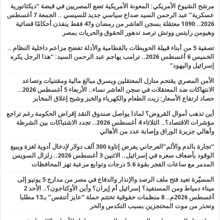
مرشح الشيوخ الأمريكي: المعونة الأمريكية تضع المصريين في قبضة “ديكتاتورية
عسكرية” عبد الرحمن السيد صداع سياسي جديد للسيسي .. الجمعة 7 أغسطس
2026.. 1090 معتقلة بسجن العاشر من رمضان و47 فقط ينفذن أحكامًا قضائية
وهيومن رايتس ووتش ترصد تدهور الحقوق والحريات بمصر
تصفية 5 من أبناء قبيلة الحويطات بالقطامية والأدلة تفضح مزاعم داخلية النظام ..
الخميس 6 أغسطس 2026.. ترامب يهاجم عبد الرحمن السيد: “هذا الرجل يكره
إسرائيل واليهود”
الأمن المصري يقتحم منازل المعتقلين ويسرق مبالغ مالية ومقتنيات وتصاعد
الانتهاكات ضد المعتقلات في سجن العاشر نساء.. الأربعاء 5 أغسطس 2026..
حصاد ارتفاع الأسعار: زيت الطعام والكهرباء والخبز وشبح إغلاق المخابز
أين تذهب أموال القروض؟ لماذا يواصل صندوق النقد إقراض الحكومة رغم تراجع
مؤشرات الاقتصاد؟.. الثلاثاء 4 أغسطس 2026.. تجدد الاشتباكات بين الشرطة
وأهالي جزيرة الوراق وإصابة عدد من الأهالي
“تجارة بالدم والألم”العرجاني يفرض إتاوة 300 ألف دولار لإدخال أدوية لغزة ويبيع
الوقود بأضعاف سعره في إسرائيل.. الاثنين 3 أغسطس 2026.. زلزال السويس
المدمر مع ساعات الفجر بقوة 5.6 درجات وتوابع مرعبة تهز المحافظات
المسيّرة تعيد فتح ملف الرصد والإنذار والدفاع في مصر من مدارج 5 يونيو إلى
ميناء دمياط ومن المستفيد؟ إسرائيل أم إيران؟ وأين الأوكتاجون؟.. الأحد 2
أغسطس 2026م.. 8 منظمات حقوقية تختتم حملة “عايز أتنفس” بـ13 مطلبا
وتحذر من موت المحتجزين بسبب التكدس والحر