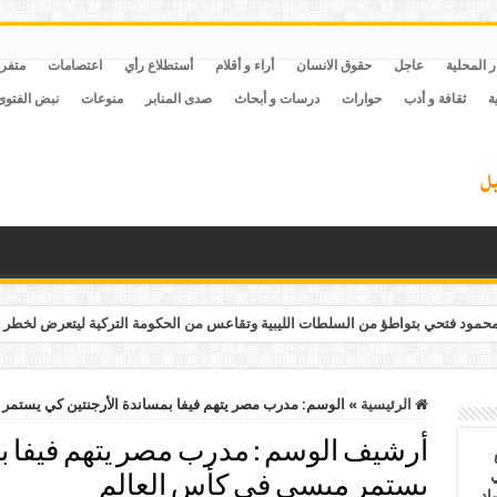
ر المحلية
عاجل
حقوق الانسان
أراء و أقلام
أستطلاع رأي
اعتصامات
متفر
ة
ثقافة و أدب
حوارات
درسات و أبحاث
صدى المنابر
منوعات
نبض الفتوى
مود فتحي بتواطؤ من السلطات الليبية وتقاعس من الحكومة التركية ليتعرض لخطر 
الرئيسية
»
الوسم:
مدرب مصر يتهم فيفا بمساندة الأرجنتين كي يستمر
أرشيف الوسم :
مدرب مصر يتهم فيفا ب
ي
يستمر ميسي في كأس العالم
أغسطس 2026.. حصاد