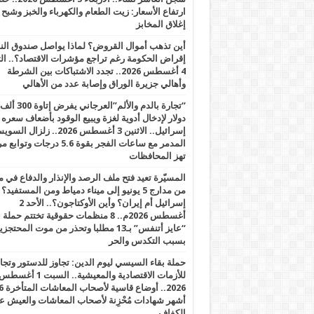
ارتفاع الأسعار: زيت الطعام والكهرباء والخبز وشبح
إغلاق المخابز
أين تذهب أموال القروض؟ لماذا يواصل صندوق الن
إقراض الحكومة رغم تراجع مؤشرات الاقتصاد؟.. الثل
4 أغسطس 2026.. تجدد الاشتباكات بين الشرطة
وأهالي جزيرة الوراق وإصابة عدد من الأهالي
“تجارة بالدم والألم”العرجاني يفرض إتاوة 300 ألف
دولار لإدخال أدوية لغزة ويبيع الوقود بأضعاف سعره
إسرائيل.. الاثنين 3 أغسطس 2026.. زلزال ا
المدمر مع ساعات الفجر بقوة 5.6 درجات وت
تهز المحافظات
المسيّرة تعيد فتح ملف الرصد والإنذار والدفاع في 
من مدارج 5 يونيو إلى ميناء دمياط ومن المستفيد؟
إسرائيل أم إيران؟ وأين الأوكتاجون؟.. الأحد 2
أغسطس 2026م.. 8 منظمات حقوقية تختتم حملة
“عايز أتنفس” بـ13 مطلبا وتحذر من موت المحتجز
بسبب التكدس والحر
حملة بقاء السيسي ليوم الدين: تجاوز للدستور وتج
للأزمات الاقتصادية والمعيشية.. السبت 1 أغس
2026.. أوضاع قاسية لأصحاب الم
أشهر شهادات مُحْزِنة لأصحاب المعاشات والعيش ع
الكفاف