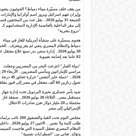
من يقف خلف مسيّرة ميناء دمياط؟ الحوثيون ينفون
وإيران تتهم اسرائيل وبروز اسم أوكرانيا والإمارات.
الجمعة 31 يوليو 2026.. نقل عدد من المختفين قسر
إلى مقر الداخلية بالعاصمة الإدارية لاستخدامهم كـ
“دروع بشرية”
هجوم بمسيّرة على منشأة أمريكية للغاز في ميناء
دمياط والنظام المصري ينفي ثم يقر ويعترف.. ال
30 يوليو 2026.. إدارة سجن بدر تمنع علاج معتقل
82 عاما بعد إصابته بغيبوبة
“دولة العبار” انتزعت البحر من المصريين وجعلت
مراسي للإ
2026.. “حملة عايز أتنفس” حرارة تتجاوز 45 درجة
تحول زنازين 60 ألف معتقل في مصر إلى قبور مغلقة
صيد بأمر عسكري بحيرة البردويل تحت إدارة جهاز
مستقبل مصر.. الثلاثاء 28 يوليو 2026.. صفقة غاز
محتملة بـ 20 مليار دولار تعزز صادرات الاحتلال
الإسرائيلي إلى مصر
مجلس النوم تحت القبة والتصفيق 200 نائ
طلب كلمة ولا نفس .. الاثنين 27 يوليو 2026.. 
النظام المصري تعتقل السيدة التي هاجمت السيس
وتؤكد: تعاني من “اضطرابات نفسية”