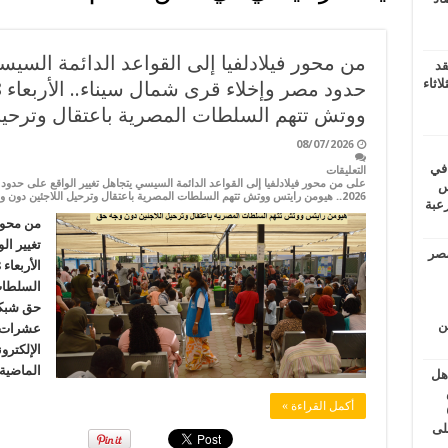
من محور فيلادلفيا إلى القواعد الدائمة السيس
قد
اثاء
ووتش تتهم السلطات المصرية باعتقال وترحيل
08/07/2026
 في
التعليقات
لسويس
2026.. هيومن رايتس ووتش تتهم السلطات المصرية باعتقال وترحيل اللاجئين دون وجه حق مغلقة
وابع مرعبة
من محور 
تغيير ال
مصر
السلطات
حق شبكة
ين
عشرات ا
الإلكترو
الماضية
اهل
طس
أكمل القراءة »
عاشات المتأخرة 6
لى