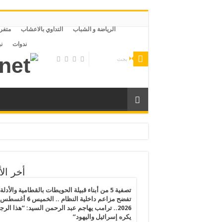
الرياضة و الشباب
التداوي بالاعشاب
متفر
ندوات
ن
لليبية وتقاعس من الحكومة التركية ليتعرض لخطر التعذيب والموت بمصر
رى الفلسطينيين يكشف انهيار القانون الدولي ويهدد القيم الإنسانية
أخر الأ
رس 2026.. النظام المصري يفرض إجراءات تقشف جديدة على المساجد والظلام يسود مصر بعد قرارات الغلق وتخفيض الإنارة ورفع أسعار المواصلات
تصفية 5 من أبناء قبيلة الحويطات بالقطامية والأدلة
تفضح مزاعم داخلية النظام .. الخميس 6 أغسطس
2026.. ترامب يهاجم عبد الرحمن السيد: “هذا الرج
الفقر المائي”: خطاب بدر عبدالعاطي عن القانون الدولي يصطدم بواقع الملء الأحادي وسد النهضة يراكم المخاطر
يكره إسرائيل واليهود”