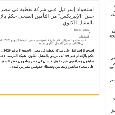
ي
أغسطس 2026.. حصاد
بالفشل الكلوي
03/07/2026
قد
اثاء
التعليقات
على استح
على 59 ألف مريض بالفشل الكلوي مغلقة
استحوا
حكمٌ بالإعدام على 59 ألف مريض بالفشل الكلوي شبكة المرص
 في
سابقون ومدافعون عن حقوق الإنسان في مصر يواجهون حظر السفر أد
لسويس
على سجناء سابقين ومحامين ونشطاء حقوقيين مصريين لمدة …
وابع مرعبة
مصر
ين
اهل