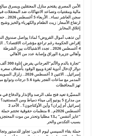
الأمن المصري يقتحم منازل المعتقلين ويسرق مبالغ
مالية ومقتنيات وتصاعد الانتهاكات ضد المعتقلات ف
سجن العاشر نساء.. الأربعاء 5 
ارتفاع الأسعار: زيت الطعام والكهرباء والخبز وشبح
إغلاق المخابز
أين تذهب أموال القروض؟ لماذا يواصل صندوق الن
إقراض الحكومة رغم تراجع مؤشرات الاقتصاد؟.. الثل
4 أغسطس 2026.. تجدد الاشتباكات بين الشرطة
وأهالي جزيرة الوراق وإصابة عدد من الأهالي
“تجارة بالدم والألم”العرجاني يفرض إتاوة 300 ألف
دولار لإدخال أدوية لغزة ويبيع الوقود بأضعاف سعره
إسرائيل.. الاثنين 3 أغسطس 2026.. زلزال ا
المدمر مع ساعات الفجر بقوة 5.6 درجات وت
تهز المحافظات
المسيّرة تعيد فتح ملف الرصد والإنذار والدفاع في 
من مدارج 5 يونيو إلى ميناء دمياط ومن المستفيد؟
إسرائيل أم إيران؟ وأين الأوكتاجون؟.. الأحد 2
أغسطس 2026م.. 8 منظمات حقوقية تختتم حملة
“عايز أتنفس” بـ13 مطلبا وتحذر من موت المحتجز
بسبب التكدس والحر
حملة بقاء السيسي ليوم الدين: تجاوز للدستور وتج