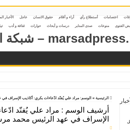
قات
اعتصامات
أستطلاع رأي
أراء و أقلام
حقوق الانسان
عاجل
الأخبار ال
بض الفتوى
منوعات
صدى المنابر
درسات و أبحاث
حوارات
ثقافة و أدب
تي
الرئيسية
»
الوسم:
مراد علي يُفنّد ادّعاءات بكري: أكاذيب الإسراف ف
خبار
أرشيف الوسم :
مراد علي يُفنّد ادّع
الإسراف في عهد الرئيس محمد مر
ل