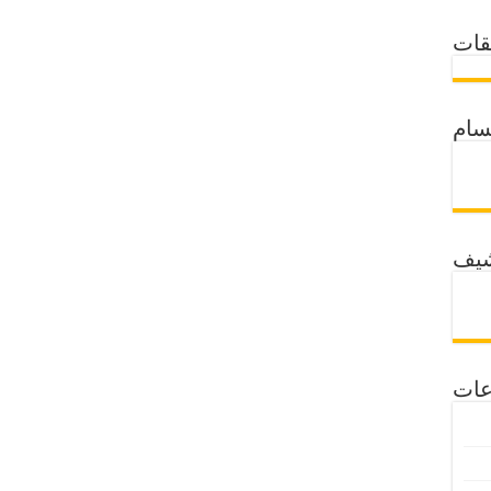
قات
سام
شيف
عات