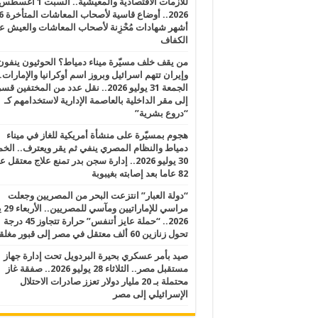
للأزمات الاقتصادية والمعيشية.. السبت 1 أغس
2026.. أوضاع قاسية لأصحاب الم
أشهر شهادات مُحْزِنة لأصحاب المعاشات والعيش ع
الكفاف
من يقف خلف مسيّرة ميناء دمياط؟ الحوثيون ينفون
وإيران تتهم اسرائيل وبروز اسم أوكرانيا والإمارات.
الجمعة 31 يوليو 2026.. نقل عدد من المختفين قسر
إلى مقر الداخلية بالعاصمة الإدارية لاستخدامهم كـ
“دروع بشرية”
هجوم بمسيّرة على منشأة أمريكية للغاز في ميناء
دمياط والنظام المصري ينفي ثم يقر ويعترف.. ال
30 يوليو 2026.. إدارة سجن بدر تمنع علاج معتقل
82 عاما بعد إصابته بغيبوبة
“دولة العبار” انتزعت البحر من المصريين وجعلت
مراسي للإ
2026.. “حملة عايز أتنفس” حرارة تتجاوز 45 درجة
تحول زنازين 60 ألف معتقل في مصر إلى قبور مغلقة
صيد بأمر عسكري بحيرة البردويل تحت إدارة جهاز
مستقبل مصر.. الثلاثاء 28 يوليو 2026.. صفقة غاز
محتملة بـ 20 مليار دولار تعزز صادرات الاحتلال
الإسرائيلي إلى مصر