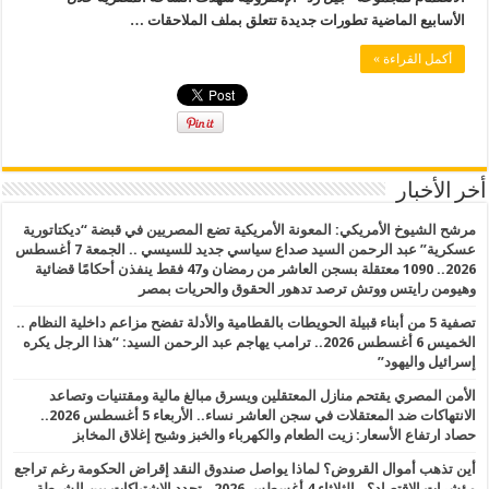
الأسابيع الماضية تطورات جديدة تتعلق بملف الملاحقات …
أكمل القراءة »
أخر الأخبار
مرشح الشيوخ الأمريكي: المعونة الأمريكية تضع المصريين في قبضة “ديكتاتورية
عسكرية” عبد الرحمن السيد صداع سياسي جديد للسيسي .. الجمعة 7 أغسطس
2026.. 1090 معتقلة بسجن العاشر من رمضان و47 فقط ينفذن أحكامًا قضائية
وهيومن رايتس ووتش ترصد تدهور الحقوق والحريات بمصر
تصفية 5 من أبناء قبيلة الحويطات بالقطامية والأدلة تفضح مزاعم داخلية النظام ..
الخميس 6 أغسطس 2026.. ترامب يهاجم عبد الرحمن السيد: “هذا الرجل يكره
إسرائيل واليهود”
الأمن المصري يقتحم منازل المعتقلين ويسرق مبالغ مالية ومقتنيات وتصاعد
الانتهاكات ضد المعتقلات في سجن العاشر نساء.. الأربعاء 5 أغسطس 2026..
حصاد ارتفاع الأسعار: زيت الطعام والكهرباء والخبز وشبح إغلاق المخابز
أين تذهب أموال القروض؟ لماذا يواصل صندوق النقد إقراض الحكومة رغم تراجع
مؤشرات الاقتصاد؟.. الثلاثاء 4 أغسطس 2026.. تجدد الاشتباكات بين الشرطة