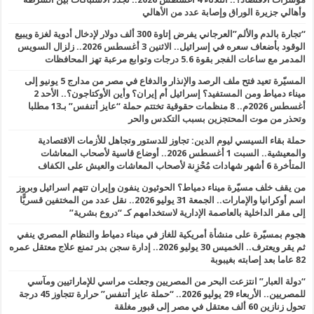
وأهالي جزيرة الوراق وإصابة عدد من الأهالي
“تجارة بالدم والألم”العرجاني يفرض إتاوة 300 ألف دولار لإدخال أدوية لغزة ويبيع
الوقود بأضعاف سعره في إسرائيل.. الاثنين 3 أغسطس 2026.. زلزال السويس
المدمر مع ساعات الفجر بقوة 5.6 درجات وتوابع مرعبة تهز المحافظات
المسيّرة تعيد فتح ملف الرصد والإنذار والدفاع في مصر من مدارج 5 يونيو إلى
ميناء دمياط ومن المستفيد؟ إسرائيل أم إيران؟ وأين الأوكتاجون؟.. الأحد 2
أغسطس 2026م.. 8 منظمات حقوقية تختتم حملة “عايز أتنفس” بـ13 مطلبا
وتحذر من موت المحتجزين بسبب التكدس والحر
حملة بقاء السيسي ليوم الدين: تجاوز للدستور وتجاهل للأزمات الاقتصادية
والمعيشية.. السبت 1 أغسطس 2026.. أوضاع قاسية لأصحاب المعاشات
المتأخرة 6 أشهر شهادات مُحْزِنة لأصحاب المعاشات والعيش على الكفاف
من يقف خلف مسيّرة ميناء دمياط؟ الحوثيون ينفون وإيران تتهم اسرائيل وبروز
اسم أوكرانيا والإمارات.. الجمعة 31 يوليو 2026.. نقل عدد من المختفين قسريًّا
إلى مقر الداخلية بالعاصمة الإدارية لاستخدامهم كـ “دروع بشرية”
هجوم بمسيّرة على منشأة أمريكية للغاز في ميناء دمياط والنظام المصري ينفي
ثم يقر ويعترف.. الخميس 30 يوليو 2026.. إدارة سجن بدر تمنع علاج معتقل عمره
82 عاما بعد إصابته بغيبوبة
“دولة العبار” انتزعت البحر من المصريين وجعلت مراسي للإماراتيين ومآسي
للمصريين.. الأربعاء 29 يوليو 2026.. “حملة عايز أتنفس” حرارة تتجاوز 45 درجة
تحول زنازين 60 ألف معتقل في مصر إلى قبور مغلقة