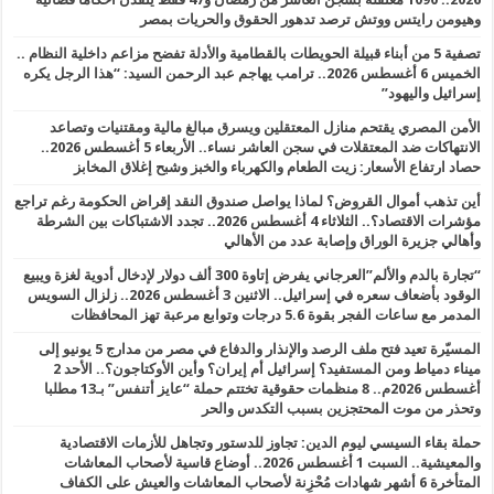
وهيومن رايتس ووتش ترصد تدهور الحقوق والحريات بمصر
تصفية 5 من أبناء قبيلة الحويطات بالقطامية والأدلة تفضح مزاعم داخلية النظام ..
الخميس 6 أغسطس 2026.. ترامب يهاجم عبد الرحمن السيد: “هذا الرجل يكره
إسرائيل واليهود”
الأمن المصري يقتحم منازل المعتقلين ويسرق مبالغ مالية ومقتنيات وتصاعد
الانتهاكات ضد المعتقلات في سجن العاشر نساء.. الأربعاء 5 أغسطس 2026..
حصاد ارتفاع الأسعار: زيت الطعام والكهرباء والخبز وشبح إغلاق المخابز
أين تذهب أموال القروض؟ لماذا يواصل صندوق النقد إقراض الحكومة رغم تراجع
مؤشرات الاقتصاد؟.. الثلاثاء 4 أغسطس 2026.. تجدد الاشتباكات بين الشرطة
وأهالي جزيرة الوراق وإصابة عدد من الأهالي
“تجارة بالدم والألم”العرجاني يفرض إتاوة 300 ألف دولار لإدخال أدوية لغزة ويبيع
الوقود بأضعاف سعره في إسرائيل.. الاثنين 3 أغسطس 2026.. زلزال السويس
المدمر مع ساعات الفجر بقوة 5.6 درجات وتوابع مرعبة تهز المحافظات
المسيّرة تعيد فتح ملف الرصد والإنذار والدفاع في مصر من مدارج 5 يونيو إلى
ميناء دمياط ومن المستفيد؟ إسرائيل أم إيران؟ وأين الأوكتاجون؟.. الأحد 2
أغسطس 2026م.. 8 منظمات حقوقية تختتم حملة “عايز أتنفس” بـ13 مطلبا
وتحذر من موت المحتجزين بسبب التكدس والحر
حملة بقاء السيسي ليوم الدين: تجاوز للدستور وتجاهل للأزمات الاقتصادية
والمعيشية.. السبت 1 أغسطس 2026.. أوضاع قاسية لأصحاب المعاشات
المتأخرة 6 أشهر شهادات مُحْزِنة لأصحاب المعاشات والعيش على الكفاف