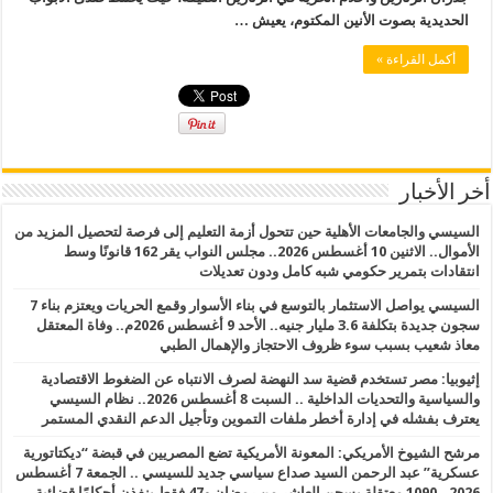
الحديدية بصوت الأنين المكتوم، يعيش …
أكمل القراءة »
أخر الأخبار
السيسي والجامعات الأهلية حين تتحول أزمة التعليم إلى فرصة لتحصيل المزيد من
الأموال.. الاثنين 10 أغسطس 2026.. مجلس النواب يقر 162 قانونًا وسط
انتقادات بتمرير حكومي شبه كامل ودون تعديلات
السيسي يواصل الاستثمار بالتوسع في بناء الأسوار وقمع الحريات ويعتزم بناء 7
سجون جديدة بتكلفة 3.6 مليار جنيه.. الأحد 9 أغسطس 2026م.. وفاة المعتقل
معاذ شعيب بسبب سوء ظروف الاحتجاز والإهمال الطبي
إثيوبيا: مصر تستخدم قضية سد النهضة لصرف الانتباه عن الضغوط الاقتصادية
والسياسية والتحديات الداخلية .. السبت 8 أغسطس 2026.. نظام السيسي
يعترف بفشله في إدارة أخطر ملفات التموين وتأجيل الدعم النقدي المستمر
مرشح الشيوخ الأمريكي: المعونة الأمريكية تضع المصريين في قبضة “ديكتاتورية
عسكرية” عبد الرحمن السيد صداع سياسي جديد للسيسي .. الجمعة 7 أغسطس
2026.. 1090 معتقلة بسجن العاشر من رمضان و47 فقط ينفذن أحكامًا قضائية