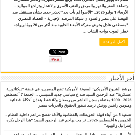
وتصاعد الفقر والقهر والمرض والعنف الأسري والانتحار وتراجع المواليد ..
الأربعاء 1 يوليو 2026.. “الأسوأ لم يأت بعد” تحذير جديد بشأن مستقبل سد
النهضة على مصر والسودان شبكة المرصد الإخبارية – الحصاد المصري
*مصطفى عادل يخوض معركة الأمعاء الخاوية منذ أكثر من 20 يومًا ويواجه
خطر الموت يواجه الشاب …
أكمل القراءة »
أخر الأخبار
مرشح الشيوخ الأمريكي: المعونة الأمريكية تضع المصريين في قبضة “ديكتاتورية
عسكرية” عبد الرحمن السيد صداع سياسي جديد للسيسي .. الجمعة 7 أغسطس
2026.. 1090 معتقلة بسجن العاشر من رمضان و47 فقط ينفذن أحكامًا قضائية
وهيومن رايتس ووتش ترصد تدهور الحقوق والحريات بمصر
تصفية 5 من أبناء قبيلة الحويطات بالقطامية والأدلة تفضح مزاعم داخلية النظام ..
الخميس 6 أغسطس 2026.. ترامب يهاجم عبد الرحمن السيد: “هذا الرجل يكره
إسرائيل واليهود”
الأمن المصري يقتحم منازل المعتقلين ويسرق مبالغ مالية ومقتنيات وتصاعد