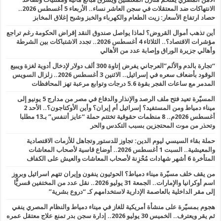
الانتهاكات ضد المعتقلات في سجن العاشر نساء.. الأربعاء 5 أغسطس 2026..
حصاد ارتفاع الأسعار: زيت الطعام والكهرباء والخبز وشبح إغلاق المخابز
أين تذهب أموال القروض؟ لماذا يواصل صندوق النقد إقراض الحكومة رغم تراجع
مؤشرات الاقتصاد؟.. الثلاثاء 4 أغسطس 2026.. تجدد الاشتباكات بين الشرطة
وأهالي جزيرة الوراق وإصابة عدد من الأهالي
“تجارة بالدم والألم”العرجاني يفرض إتاوة 300 ألف دولار لإدخال أدوية لغزة ويبيع
الوقود بأضعاف سعره في إسرائيل.. الاثنين 3 أغسطس 2026.. زلزال السويس
المدمر مع ساعات الفجر بقوة 5.6 درجات وتوابع مرعبة تهز المحافظات
المسيّرة تعيد فتح ملف الرصد والإنذار والدفاع في مصر من مدارج 5 يونيو إلى
ميناء دمياط ومن المستفيد؟ إسرائيل أم إيران؟ وأين الأوكتاجون؟.. الأحد 2
أغسطس 2026م.. 8 منظمات حقوقية تختتم حملة “عايز أتنفس” بـ13 مطلبا
وتحذر من موت المحتجزين بسبب التكدس والحر
حملة بقاء السيسي ليوم الدين: تجاوز للدستور وتجاهل للأزمات الاقتصادية
والمعيشية.. السبت 1 أغسطس 2026.. أوضاع قاسية لأصحاب المعاشات
المتأخرة 6 أشهر شهادات مُحْزِنة لأصحاب المعاشات والعيش على الكفاف
من يقف خلف مسيّرة ميناء دمياط؟ الحوثيون ينفون وإيران تتهم اسرائيل وبروز
اسم أوكرانيا والإمارات.. الجمعة 31 يوليو 2026.. نقل عدد من المختفين قسريًّا
إلى مقر الداخلية بالعاصمة الإدارية لاستخدامهم كـ “دروع بشرية”
هجوم بمسيّرة على منشأة أمريكية للغاز في ميناء دمياط والنظام المصري ينفي
ثم يقر ويعترف.. الخميس 30 يوليو 2026.. إدارة سجن بدر تمنع علاج معتقل عمره