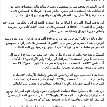
الأمن المصري يقتحم منازل المعتقلين ويسرق مبالغ مالية ومقتنيات وتصاعد
الانتهاكات ضد المعتقلات في سجن العاشر نساء.. الأربعاء 5 أغسطس 2026..
حصاد ارتفاع الأسعار: زيت الطعام والكهرباء والخبز وشبح إغلاق المخابز
أين تذهب أموال القروض؟ لماذا يواصل صندوق النقد إقراض الحكومة رغم تراجع
مؤشرات الاقتصاد؟.. الثلاثاء 4 أغسطس 2026.. تجدد الاشتباكات بين الشرطة
وأهالي جزيرة الوراق وإصابة عدد من الأهالي
“تجارة بالدم والألم”العرجاني يفرض إتاوة 300 ألف دولار لإدخال أدوية لغزة ويبيع
الوقود بأضعاف سعره في إسرائيل.. الاثنين 3 أغسطس 2026.. زلزال السويس
المدمر مع ساعات الفجر بقوة 5.6 درجات وتوابع مرعبة تهز المحافظات
المسيّرة تعيد فتح ملف الرصد والإنذار والدفاع في مصر من مدارج 5 يونيو إلى
ميناء دمياط ومن المستفيد؟ إسرائيل أم إيران؟ وأين الأوكتاجون؟.. الأحد 2
أغسطس 2026م.. 8 منظمات حقوقية تختتم حملة “عايز أتنفس” بـ13 مطلبا
وتحذر من موت المحتجزين بسبب التكدس والحر
حملة بقاء السيسي ليوم الدين: تجاوز للدستور وتجاهل للأزمات الاقتصادية
والمعيشية.. السبت 1 أغسطس 2026.. أوضاع قاسية لأصحاب المعاشات
المتأخرة 6 أشهر شهادات مُحْزِنة لأصحاب المعاشات والعيش على الكفاف
من يقف خلف مسيّرة ميناء دمياط؟ الحوثيون ينفون وإيران تتهم اسرائيل وبروز
اسم أوكرانيا والإمارات.. الجمعة 31 يوليو 2026.. نقل عدد من المختفين قسريًّا
إلى مقر الداخلية بالعاصمة الإدارية لاستخدامهم كـ “دروع بشرية”
هجوم بمسيّرة على منشأة أمريكية للغاز في ميناء دمياط والنظام المصري ينفي