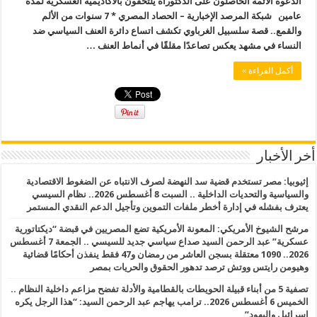
الدعوة الأئمة الحاصلون على الدكتوراه يلتحقون بالأكاديمية العسكرية لمدة
عامين شبكة المرصد الإخبارية – الحصاد المصري * 7 سنوات من الألم
والقمع.. قصة سلسبيل الغرباوي تكشف اتساع دائرة العنف السياسي ضد
النساء في مشهد يعكس تصاعدًا مقلقًا في أنماط العنف …
أكمل القراءة »
أخر الأخبار
إثيوبيا: مصر تستخدم قضية سد النهضة لصرف الانتباه عن الضغوط الاقتصادية
والسياسية والتحديات الداخلية .. السبت 8 أغسطس 2026.. نظام السيسي
يعترف بفشله في إدارة أخطر ملفات التموين وتأجيل الدعم النقدي المستمر
مرشح الشيوخ الأمريكي: المعونة الأمريكية تضع المصريين في قبضة “ديكتاتورية
عسكرية” عبد الرحمن السيد صداع سياسي جديد للسيسي .. الجمعة 7 أغسطس
2026.. 1090 معتقلة بسجن العاشر من رمضان و47 فقط ينفذن أحكامًا قضائية
وهيومن رايتس ووتش ترصد تدهور الحقوق والحريات بمصر
تصفية 5 من أبناء قبيلة الحويطات بالقطامية والأدلة تفضح مزاعم داخلية النظام ..
الخميس 6 أغسطس 2026.. ترامب يهاجم عبد الرحمن السيد: “هذا الرجل يكره
إسرائيل واليهود”