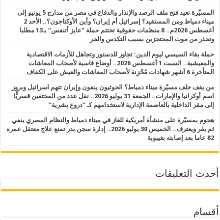
المسيّرة تعيد فتح ملف الرصد والإنذار والدفاع في مصر من مدارج 5 يونيو إلى
ميناء دمياط ومن المستفيد؟ إسرائيل أم إيران؟ وأين الأوكتاجون؟.. الأحد 2
أغسطس 2026م.. 8 منظمات حقوقية تختتم حملة “عايز أتنفس” بـ13 مطلبا
وتحذر من موت المحتجزين بسبب التكدس والحر
حملة بقاء السيسي ليوم الدين: تجاوز للدستور وتجاهل للأزمات الاقتصادية
والمعيشية.. السبت 1 أغسطس 2026.. أوضاع قاسية لأصحاب المعاشات
المتأخرة 6 أشهر شهادات مُحْزِنة لأصحاب المعاشات والعيش على الكفاف
من يقف خلف مسيّرة ميناء دمياط؟ الحوثيون ينفون وإيران تتهم اسرائيل وبروز
اسم أوكرانيا والإمارات.. الجمعة 31 يوليو 2026.. نقل عدد من المختفين قسريًّا
إلى مقر الداخلية بالعاصمة الإدارية لاستخدامهم كـ “دروع بشرية”
هجوم بمسيّرة على منشأة أمريكية للغاز في ميناء دمياط والنظام المصري ينفي
ثم يقر ويعترف.. الخميس 30 يوليو 2026.. إدارة سجن بدر تمنع علاج معتقل عمره
82 عاما بعد إصابته بغيبوبة
أحدث التعليقات
أقسام