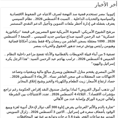
أخر الأخبار
إثيوبيا: مصر تستخدم قضية سد النهضة لصرف الانتباه عن الضغوط الاقتصادية
والسياسية والتحديات الداخلية .. السبت 8 أغسطس 2026.. نظام السيسي
يعترف بفشله في إدارة أخطر ملفات التموين وتأجيل الدعم النقدي المستمر
مرشح الشيوخ الأمريكي: المعونة الأمريكية تضع المصريين في قبضة “ديكتاتورية
عسكرية” عبد الرحمن السيد صداع سياسي جديد للسيسي .. الجمعة 7 أغسطس
2026.. 1090 معتقلة بسجن العاشر من رمضان و47 فقط ينفذن أحكامًا قضائية
وهيومن رايتس ووتش ترصد تدهور الحقوق والحريات بمصر
تصفية 5 من أبناء قبيلة الحويطات بالقطامية والأدلة تفضح مزاعم داخلية النظام ..
الخميس 6 أغسطس 2026.. ترامب يهاجم عبد الرحمن السيد: “هذا الرجل يكره
إسرائيل واليهود”
الأمن المصري يقتحم منازل المعتقلين ويسرق مبالغ مالية ومقتنيات وتصاعد
الانتهاكات ضد المعتقلات في سجن العاشر نساء.. الأربعاء 5 أغسطس 2026..
حصاد ارتفاع الأسعار: زيت الطعام والكهرباء والخبز وشبح إغلاق المخابز
أين تذهب أموال القروض؟ لماذا يواصل صندوق النقد إقراض الحكومة رغم تراجع
مؤشرات الاقتصاد؟.. الثلاثاء 4 أغسطس 2026.. تجدد الاشتباكات بين الشرطة
وأهالي جزيرة الوراق وإصابة عدد من الأهالي
“تجارة بالدم والألم”العرجاني يفرض إتاوة 300 ألف دولار لإدخال أدوية لغزة ويبيع
الوقود بأضعاف سعره في إسرائيل.. الاثنين 3 أغسطس 2026.. زلزال السويس
المدمر مع ساعات الفجر بقوة 5.6 درجات وتوابع مرعبة تهز المحافظات