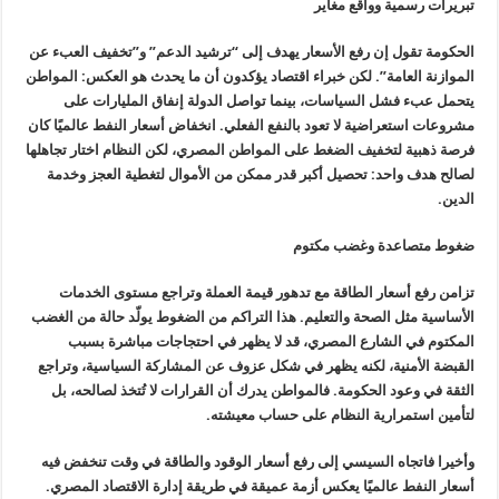
تبريرات رسمية وواقع مغاير
الحكومة تقول إن رفع الأسعار يهدف إلى “ترشيد الدعم” و”تخفيف العبء عن
الموازنة العامة”. لكن خبراء اقتصاد يؤكدون أن ما يحدث هو العكس: المواطن
يتحمل عبء فشل السياسات، بينما تواصل الدولة إنفاق المليارات على
مشروعات استعراضية لا تعود بالنفع الفعلي. انخفاض أسعار النفط عالميًا كان
فرصة ذهبية لتخفيف الضغط على المواطن المصري، لكن النظام اختار تجاهلها
لصالح هدف واحد: تحصيل أكبر قدر ممكن من الأموال لتغطية العجز وخدمة
الدين.
ضغوط متصاعدة وغضب مكتوم
تزامن رفع أسعار الطاقة مع تدهور قيمة العملة وتراجع مستوى الخدمات
الأساسية مثل الصحة والتعليم. هذا التراكم من الضغوط يولّد حالة من الغضب
المكتوم في الشارع المصري، قد لا يظهر في احتجاجات مباشرة بسبب
القبضة الأمنية، لكنه يظهر في شكل عزوف عن المشاركة السياسية، وتراجع
الثقة في وعود الحكومة. فالمواطن يدرك أن القرارات لا تُتخذ لصالحه، بل
لتأمين استمرارية النظام على حساب معيشته.
وأخيرا فاتجاه السيسي إلى رفع أسعار الوقود والطاقة في وقت تنخفض فيه
أسعار النفط عالميًا يعكس أزمة عميقة في طريقة إدارة الاقتصاد المصري.