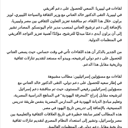
لقاءات في ليبيريا: السعي للحصول على دعم أفريقي
في ليبيريا، التقى الدكتور خالد العناني مع وزير الثقافة والسياحة الليبيري، لويز
براون. خلال هذا اللقاء، تم مناقشة تعزيز التعاون الثقافي بين مصر وليبيريا،
بالإضافة إلى دعم ترشيح العناني لمنصب مدير عام اليونسكو. المصادر تشير
إلى أن براون أبدى دعمًا مبدئيًا للترشيح، مؤكدًا أهمية تعزيز التواجد الأفريقي
في المنظمات الدولية.
من الجدير بالذكر أن هذه اللقاءات تأتي في وقت حساس، حيث يسعى العناني
للحصول على دعم دولي لترشيحه، ويبدو أنه مستعد لتقديم تنازلات ثقافية
وتاريخية مقابل هذا الدعم.
لقاءات مع مسؤولين إسرائيليين: مطالب مشبوهة
في إطار سعيه للحصول على دعم دولي، التقى الدكتور خالد العناني مع
مسؤولين إسرائيليين رفيعي المستوى، حيث تم مناقشة دعم إسرائيل
لترشيحه مقابل إدراج “المحرقة اليهودية” في المناهج الدراسية المصرية،
وتعليم مبادئ الديانة اليهودية في المدارس المصرية بنفس طريقة تدريس
المسيحية، بالإضافة إلى تدريس تاريخ اليهود في مصر.
هذه المطالب تُعتبر سابقة خطيرة في تاريخ العلاقات الثقافية والتعليمية بين
مصر وإسرائيل، وتشير إلى استعداد النظام المصري لتقديم تنازلات ثقافية
وتاريخية مقابل دعم دولي في المنظمات العالمية.