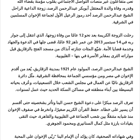
نعى متفاعلون عبر منصات التواصل الاجتماعي بقلوب مؤمنة بقضاء الله
وقدره، وفاة والدة المعتقل
أبوبكر عبدالرحمن الرصد
، زوجة الداعية الراحل
الشيخ عبدالرحمن الرصد
أحد رموز الرعيل الأول لجماعة الإخوان المسلمين
في الشرقية
.
رحلت
الزوجة الكريمة بعد نحو 12 عامًا من وفاة زوجها، الذي انتقل إلى جوار
ربه
في 14 سبتمبر 2013 عن عمر ناهز 92 عامًا، قضى جلها في الدعوة والجهاد
وخدمة
قضايا الأمة. شيّع المئات جنازته آنذاك من مسجد الفتح بالزقازيق قبل
مواراته الثرى بمقابر الأسرة في بنها – القليوبية
.
الشيخ
عبدالرحمن الرصد، المولود عام 1921 بمدينة الزقازيق، يُعد من أقدم
الإخوان
في مصر ومن مؤسسي الجماعة بمحافظة الشرقية. مثّل دائرة
الزقازيق نائبًا عن
العمال في مجلس الشعب خلال التسعينيات، وعُرف بحياته
البسيطة بين أبناء
منطقته في مساكن السكة الحديد حيث عمل لسنوات
.
تعرف الرصد مبكرًا على دعوة الشيخ
حسن البنا
وتأثر بشخصيته حتى أقسم
أن يسير على خطاه. حفظ القرآن الكريم صغيرًا،
وانخرط في صفوف الإخوان
منذ شبابه متنقلًا بين شعب الجماعة في القليوبية
والقاهرة، حيث التقى
بقيادات بارزة مثل كمال السنانيري ومحمود الجوهري
.
وفي
شهاداته الصحفية، كان يؤكد أن الإمام البنا “ربّى الإخوان على المحبة