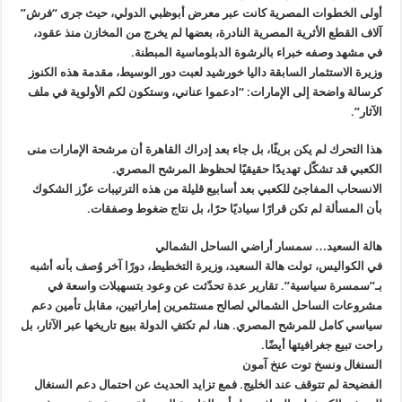
أولى الخطوات المصرية كانت عبر معرض أبوظبي الدولي، حيث جرى “فرش”
آلاف القطع الأثرية المصرية النادرة، بعضها لم يخرج من المخازن منذ عقود،
في مشهد وصفه خبراء بالرشوة الدبلوماسية المبطنة.
وزيرة الاستثمار السابقة داليا خورشيد لعبت دور الوسيط، مقدمة هذه الكنوز
كرسالة واضحة إلى الإمارات: “ادعموا عناني، وستكون لكم الأولوية في ملف
الآثار”.
هذا التحرك لم يكن بريئًا، بل جاء بعد إدراك القاهرة أن مرشحة الإمارات منى
الكعبي قد تشكّل تهديدًا حقيقيًا لحظوظ المرشح المصري.
الانسحاب المفاجئ للكعبي بعد أسابيع قليلة من هذه الترتيبات عزّز الشكوك
بأن المسألة لم تكن قرارًا سياديًا حرًا، بل نتاج ضغوط وصفقات.
هالة السعيد… سمسار أراضي الساحل الشمالي
في الكواليس، تولت هالة السعيد، وزيرة التخطيط، دورًا آخر وُصف بأنه أشبه
بـ”سمسرة سياسية”. تقارير عدة تحدّثت عن وعود بتسهيلات واسعة في
مشروعات الساحل الشمالي لصالح مستثمرين إماراتيين، مقابل تأمين دعم
سياسي كامل للمرشح المصري. هنا، لم تكتفِ الدولة ببيع تاريخها عبر الآثار، بل
راحت تبيع جغرافيتها أيضًا.
السنغال ونسخ توت عنخ آمون
الفضيحة لم تتوقف عند الخليج. فمع تزايد الحديث عن احتمال دعم السنغال