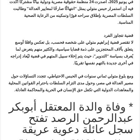
في يونيو 2025، أصدرت 24 منظمة حقوقية مصرية ودولية بيانًا مشتركًا أكدت
فيه أن استمرار حبس متولي يمثل “انتهاكًا صارخًا لمعايير العدالة” وطالبت
السلطات المصرية بإطلاق سراحه فورًا وتمكينه من الرعاية الصحية
المناسبة.
قضية تتجاوز الفرد
لا تقتصر قضية إبراهيم متولي على شخصه فحسب، بل تعكس واقعًا أوسع
يتعلق بآلاف المحتجزين على ذمة قضايا سياسية، والكثير منهم يتعرض لما
يُعرف بسياسة “التدوير”، حيث يتم إخلاء سبيل المتهم في قضية ليُعاد إدراجه
في أخرى جديدة بالتهم نفسها تقريبًا.
ومع بلوغ متولي ثماني سنوات في الحبس الاحتياطي، تتجدد التساؤلات حول
مصير العدالة في مصر، وحول مدى التزام السلطات باحترام القوانين المحلية
والمعاهدات الدولية التي تكفل حق الإنسان في الحرية والمحاكمة العادلة.
* وفاة والدة المعتقل أبوبكر
عبدالرحمن الرصد تفتح
سجل عائلة دعوية عريقة