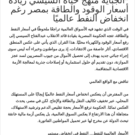
*الجباية منهج حياة السيسي زيادة
أسعار الوقود والطاقة بمصر رغم
انخفاض النفط عالميًا
في الوقت الذي تشهد فيه الأسواق العالمية تراجعًا ملحوظًا في أسعار النفط
والطاقة، تتجه الحكومة المصرية بقيادة قائد الانقلاب عبدالفتاح السيسي إلى
رفع أسعار الوقود والكهرباء محليًا. هذا القرار، الذي يأتي على عكس المنطق
الاقتصادي، أثار عاصفة من الانتقادات، إذ يرى مواطنون وخبراء أنه ليس سوى
إجراء جبائي جديد يهدف إلى تحصيل الأموال من جيوب المصريين لسد عجز
الموازنة، دون تقديم أي حلول استثمارية أو إصلاحات جذرية لمعالجة الأزمة
الاقتصادية المتفاقمة.
تناقض مع الواقع العالمي
من المفترض أن ينعكس انخفاض أسعار النفط عالميًا إيجابًا على المستهلك
المحلي، عبر تخفيف تكاليف النقل والطاقة والإنتاج. لكن في مصر، يحدث
العكس تمامًا. الحكومة ترفع الأسعار بحجة تقليص الدعم وترشيد الاستهلاك،
متجاهلة أن هذا الارتفاع لا يعكس السوق العالمية، بل يعكس أزمة مالية خانقة
تبحث الدولة عن مخرج لها عبر تحميل المواطنين الفاتورة.
الأسعار العالمية للنفط… النفط في انخفاض مستمر