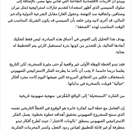
ويبدو أن الأزمات الاقتصادية الطاحنة التي تعاني منها مصر، بالإضافة إلى
سلوك السيسي الذي أظهر استعدادا لتقديم تنازلات استراتيجية (مثل تيران
وصنافير، واتفاقية سد النهضة، وحقول الغاز) مقابل الشرعية الدولية والدعم
المالي، قد أغرى لابيد ومَن خلفه بأن السيسي قد يكون الشريك المناسب في
الوقت المناسب لهذه “الصفقة
“.
يهدف هذا التحليل إلى الغوص في أعماق هذه المبادرة، ليس فقط لتفكيك
أبعادها الحالية، بل للتحذير من كونها بذرة لمستقبل كارثي يتم التخطيط له
بعناية.
فقد تبدو الخطة للوهلة الأولى غير واقعية أو حتى مثيرة للسخرية، لكن التاريخ
يعلمنا درسا حاسما: لا يجب أن نأخذ ما يطرحه الفكر الاستراتيجي الصهيوني
باستخفاف، فكثير من الحقائق المروعة التي نعيشها اليوم كانت مجرد أفكار
“خيالية” قوبلت بالسخرية في بداياتها
.
من الفكرة “المستحيلة” إلى الواقع المُفْرَض: منهجية صهيونية تاريخية
إن التعامل مع خطة لابيد كفكرة عابرة هو الوقوع في الخطأ التاريخي نفسه
الذي سمح للمشروع الصهيوني بتحقيق أهدافه خطوة بخطوة. يعمل الفكر
الاستراتيجي الصهيوني بمنطق “بالونات الاختبار”، حيث تُطرح أفكار تبدو
متطرفة أو غير قابلة للتطبيق لقياس ردود الفعل، وكسر المحرمات الفكرية،