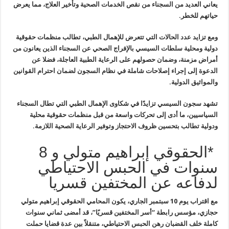
يعاني العديد من السجناء من نقص الخدمات الصحية وتأخير العلاج، مما
يعرض
حياتهم للخطر
.
ومع تزايد عدد الحالات التي تتعرض للإهمال الطبي، تطالب منظمات حقوقية
دولية ومحلية سلطات السيسي بالإفراج الصحي عن السجناء الذين يعانون من
أمراض مزمنة، وضمان حصولهم على الرعاية الطبية العاجلة، فضلا عن
الدعوة إلى إجراء إصلاحات شاملة في نظام السجون لضمان احترام القوانين
والمواثيق الدولية.
تشهد سجون السيسي تزايدًا في شكاوى الإهمال الطبي التي تطال السجناء
السياسيين، ما أدى إلى تحركات واسعة من قبل منظمات حقوقية محلية
ودولية
تطالب بتحسين ظروف الاحتجاز وتوفير الرعاية الصحية اللازمة
.
*الحقوقي إبراهيم متولي و 8
سنوات في الحبس الاحتياطي
لدفاعه عن المختفين قسريا
مع اقتراب يوم 10 سبتمبر الجاري، يكون المحامي الحقوقي إبراهيم متولي
حجازي، مؤسس رابطة “أسر المختفين قسريًا”، قد أمضى ثماني سنوات
كاملة خلف القضبان رهن الحبس الاحتياطي، متنقلاً بين عدة قضايا حملت