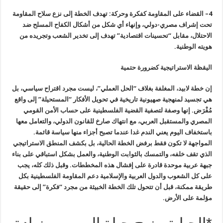
4
–
القضاء على المقاومة كفكرة وحركة: تهدف الخطة إلى نزع سلاح المقاومة
تحت إشراف مصري-دولي، وإنهاء أي شكل من أشكال الكفاح المسلح ضد
الاحتلال، مقابل “تحسينات اقتصادية” تهدف إلى تخدير الشعب وتجريده من
هويته الوطنية
.
اليقظة الاستراتيجية كضرورة حتمية
إن خطة لابيد، المغلفة بغلاف “الحل العملي”، ليست مجرد اقتراح سياسي، بل
هي تجسيد لمنهجية صهيونية تاريخية في تحويل الأفكار “المستحيلة” إلى واقع
مُفْرَض. إنها وصفة لتصفية القضية الفلسطينية على حساب الأمن القومي
المصري والمستقبل العربي، مع انتهاك صارخ للقانون الدولي، والتعامل معها
باستخفاف اليوم يعني الندم غدا عندما تصبح أجزاء منها سياسة قائمة.
المواجهة لا تكون فقط برفض الخطة الحالية، بل بكشف المنطق الاستراتيجي
الذي تقف خلفه، والتمسك بالثوابت الوطنية، والعمل بشكل استباقي على بناء
جبهة عربية موحدة قادرة على إفشال هذه المخططات. وقبل ذلك كله، يجب
على كل الشعوب والدول العربية والإسلامية دعم المقاومة الفلسطينية بكل
طريقة ممكنة، قبل أن تتحول تلك الخطة الخبيثة من مجرد “فكرة” إلى حقيقة
مؤلمة على الأرض.