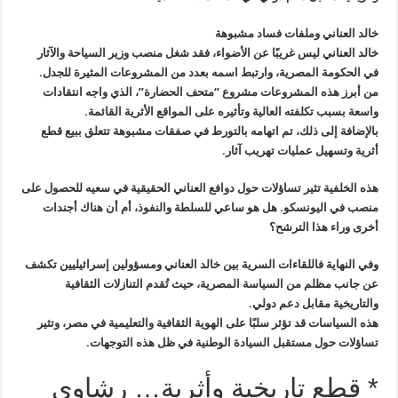
خالد العناني وملفات فساد مشبوهة
خالد العناني ليس غريبًا عن الأضواء، فقد شغل منصب وزير السياحة والآثار
في الحكومة المصرية، وارتبط اسمه بعدد من المشروعات المثيرة للجدل.
من أبرز هذه المشروعات مشروع “متحف الحضارة”، الذي واجه انتقادات
واسعة بسبب تكلفته العالية وتأثيره على المواقع الأثرية القائمة.
بالإضافة إلى ذلك، تم اتهامه بالتورط في صفقات مشبوهة تتعلق ببيع قطع
أثرية وتسهيل عمليات تهريب آثار.
هذه الخلفية تثير تساؤلات حول دوافع العناني الحقيقية في سعيه للحصول على
منصب في اليونسكو. هل هو ساعي للسلطة والنفوذ، أم أن هناك أجندات
أخرى وراء هذا الترشح؟
وفي النهاية فاللقاءات السرية بين خالد العناني ومسؤولين إسرائيليين تكشف
عن جانب مظلم من السياسة المصرية، حيث تُقدم التنازلات الثقافية
والتاريخية مقابل دعم دولي.
هذه السياسات قد تؤثر سلبًا على الهوية الثقافية والتعليمية في مصر، وتثير
تساؤلات حول مستقبل السيادة الوطنية في ظل هذه التوجهات.
* قطع تاريخية وأثرية… رشاوى