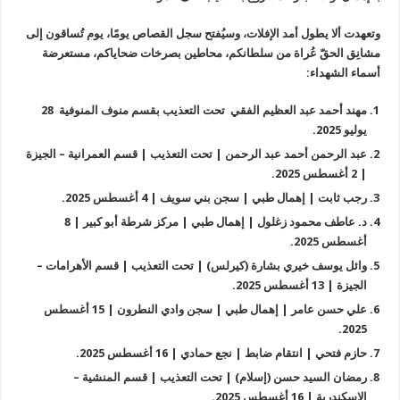
وتعهدت ألا يطول أمد الإفلات، وسيُفتح سجل القصاص يومًا، يوم تُساقون إلى
مشانِق الحقّ عُراة من سلطانكم، محاطين بصرخات ضحاياكم، مستعرضة
أسماء الشهداء:
مهند أحمد عبد العظيم الفقي تحت التعذيب بقسم منوف المنوفية 28
يوليو 2025.
عبد الرحمن أحمد عبد الرحمن | تحت التعذيب | قسم العمرانية – الجيزة
| 2 أغسطس 2025.
رجب ثابت | إهمال طبي | سجن بني سويف | 4 أغسطس 2025.
د. عاطف محمود زغلول | إهمال طبي | مركز شرطة أبو كبير | 8
أغسطس 2025.
وائل يوسف خيري بشارة (كيرلس) | تحت التعذيب | قسم الأهرامات –
الجيزة | 13 أغسطس 2025.
علي حسن عامر | إهمال طبي | سجن وادي النطرون | 15 أغسطس
2025.
حازم فتحي | انتقام ضابط | نجع حمادي | 16 أغسطس 2025.
رمضان السيد حسن (إسلام) | تحت التعذيب | قسم المنشية –
الإسكندرية | 16 أغسطس 2025.