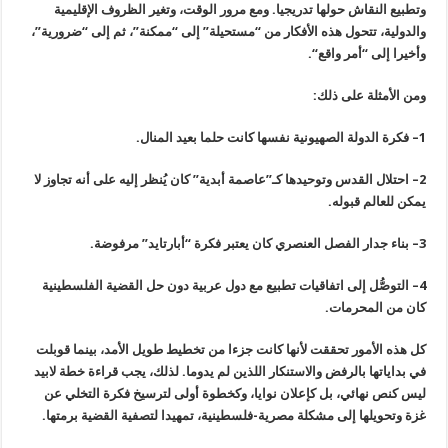
وتطبيع النقاش حولها تدريجيا. ومع مرور الوقت، وتغير الظروف الإقليمية
والدولية، تتحول هذه الأفكار من “مستحيلة” إلى “ممكنة”، ثم إلى “ضرورية”،
وأخيرا إلى “أمر واقع
“.
ومن الأمثلة على ذلك
:
1
–
فكرة الدولة الصهيونية نفسها كانت حلما بعيد المنال
.
2
–
احتلال القدس وتوحيدها كـ”عاصمة أبدية” كان يُنظر إليه على أنه تجاوز لا
يمكن للعالم قبوله
.
3
–
بناء جدار الفصل العنصري كان يعتبر فكرة “أبارتايد” مرفوضة
.
4
–
التوصُّل إلى اتفاقيات تطبيع مع دول عربية دون حل القضية الفلسطينية
كان من المحرمات
.
كل هذه الأمور تحققت لأنها كانت جزءا من تخطيط طويل الأمد، بينما قوبلت
في بداياتها بالرفض والاستنكار اللذين لم يدوما. لذلك، يجب قراءة خطة لابيد
ليس كنص نهائي، بل كإعلان نوايا، وكخطوة أولى لترسيخ فكرة التخلي عن
غزة وتحويلها إلى مشكلة مصرية-فلسطينية، تمهيدا لتصفية القضية برمتها
.