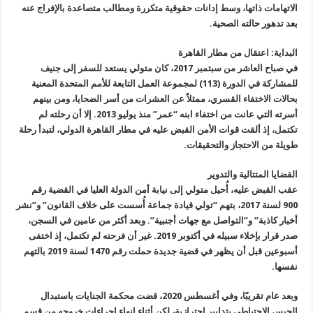
الاتهامات ذاتها، وسط إدانات حقوقية متكررة ومطالب متصاعدة بالإفراج عنه
بعد تدهور حالته الصحية.
البداية: اعتقال من مطار القاهرة
في صباح العاشر من سبتمبر 2017، كان متولي يستعد للسفر إلى جنيف
للمشاركة في الدورة (113) لمجموعة العمل التابعة للأمم المتحدة المعنية
بحالات الاختفاء القسري، ممثلاً عن العشرات من أسر الضحايا، ومن بينهم
أسرته التي عانت من اختفاء ابنه “عمر” منذ يوليو 2013. إلا أن رحلته لم
تكتمل، إذ ألقت قوات الأمن القبض عليه في مطار القاهرة الدولي، لتبدأ رحلة
طويلة من الاحتجاز والتحقيقات.
القضايا المتتالية والتدوير
عقب القبض عليه، أُحيل متولي إلى نيابة أمن الدولة العليا في القضية رقم
900 لسنة 2017، بتهم “تولي قيادة جماعة أُسست على خلاف القانون” و”نشر
أخبار كاذبة” و”التواصل مع جهات أجنبية”. وبعد أكثر من عامين في السجن،
صدر قرار بإخلاء سبيله في أكتوبر 2019. غير أن فرحته لم تكتمل، إذ اختفى
أسبوعين قبل أن يظهر في قضية جديدة حملت رقم 1470 لسنة 2019 بالتهم
نفسها.
وبعد عام تقريبًا، وفي أغسطس 2020، قضت محكمة الجنايات باستبدال
الحبس الاحتياطي بتدابير احترازية، لكن أثناء إنهاء إجراءات خروجه من قسم