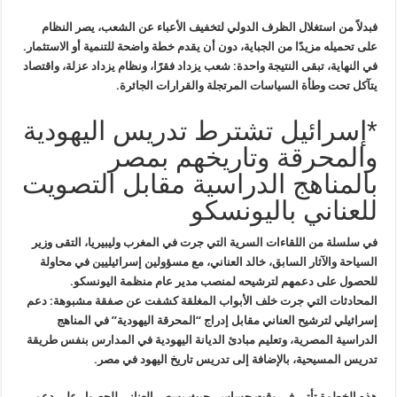
فبدلاً من استغلال الظرف الدولي لتخفيف الأعباء عن الشعب، يصر النظام
على تحميله مزيدًا من الجباية، دون أن يقدم خطة واضحة للتنمية أو الاستثمار.
في النهاية، تبقى النتيجة واحدة: شعب يزداد فقرًا، ونظام يزداد عزلة، واقتصاد
يتآكل تحت وطأة السياسات المرتجلة والقرارات الجائرة.
*إسرائيل تشترط تدريس اليهودية
والمحرقة وتاريخهم بمصر
بالمناهج الدراسية مقابل التصويت
للعناني باليونسكو
في سلسلة من اللقاءات السرية التي جرت في المغرب وليبيريا، التقى وزير
السياحة والآثار السابق، خالد العناني، مع مسؤولين إسرائيليين في محاولة
للحصول على دعمهم لترشيحه لمنصب مدير عام منظمة اليونسكو.
المحادثات التي جرت خلف الأبواب المغلقة كشفت عن صفقة مشبوهة: دعم
إسرائيلي لترشيح العناني مقابل إدراج “المحرقة اليهودية” في المناهج
الدراسية المصرية، وتعليم مبادئ الديانة اليهودية في المدارس بنفس طريقة
تدريس المسيحية، بالإضافة إلى تدريس تاريخ اليهود في مصر.
هذه الخطوة تأتي في وقت حساس، حيث يسعى العناني للحصول على دعم