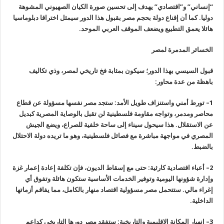
“إنساني” و”اقتصادي” يهدف إلى تحسين صورة الكيان الصهيوني المشوهة
دوليا. كما أن إقناع دولة بحجم مصر بقبول هذا الدور سيمثل اختراقا دبلوماسيا
هائلا يعمق التطبيع ويضعف الموقف العربي الموحد
.
الخسائر المدمرة لمصر
قبول السيسي بهذا الدور؛ سيكون بمثابة فخ تاريخي لمصر، وذي تكاليف
باهظة من عدة محاور
:
1
–
تورط أمني واستنزاف طويل الأمد: ستجد مصر نفسها مسؤولة عن قطاع
محاصر ومدمر، وتواجه مقاومة فلسطينية لن تقبل بالوصاية المصرية كبديل
عن الاستقلال. هذا سيحول سيناء إلى ساحة خلفية للصراع، ويضع الجيش
المصري في مواجهة مباشرة مع فصائل فلسطينية، وهو ما تريده دولة الاحتلال
بالضبط
.
2
–
أعباء اقتصادية كارثية: حتى مع إسقاط الديون، فإن تكلفة إعادة إعمار غزة
وإدارة شؤونها اليومية وتوفير الخدمات الأساسية ستكون هائلة وتفوق أي
إغراء مالي. ستتحمل مصر مسؤولية اقتصاد منهار بالكامل، مما يفاقم أزماتها
الداخلية
.
3
–
انهيار المكانة الإقليمية والتاريخية: ستفقد مصر دورها التاريخي كداعم