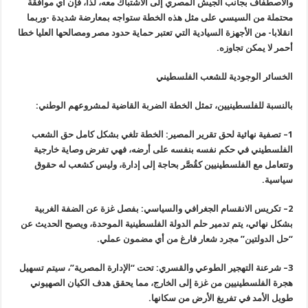
والاصطفاف بجانب الجيش المصري إلى الاشتباك معه، لذا، فإن أي موافقة
محتملة من السيسي على مثل هذه الخطة ستواجه بمعارضة شديدة -وربما
انقلابا- من الأجهزة السيادية التي تعتبر حماية حدود مصر ومصالحها العليا خطا
أحمر لا يمكن تجاوزه
.
الخسائر الوجودية للشعب الفلسطيني
بالنسبة للفلسطينيين، تمثل الخطة الضربة القاضية لمشروعهم الوطني
:
1
–
تصفية نهائية لحق تقرير المصير: الخطة تلغي بشكل كامل حق الشعب
الفلسطيني في حكم نفسه بنفسه على أرضه، فهي تفرض وصاية خارجية
وتتعامل مع الفلسطينيين كقُصَّر بحاجة إلى إدارة، وليس كشعب له حقوق
سياسية
.
2
–
تكريس الانقسام الجغرافي والسياسي: بفصل غزة عن الضفة الغربية
بشكل نهائي، يتم تدمير حلم الدولة الفلسطينية الموحدة، ويصبح الحديث عن
“حل الدولتين” مجرد شعار فارغ من أي مضمون عملي
.
3
–
شرعنة التهجير الطوعي والقسري: تحت “الإدارة المصرية”، سيتم تسهيل
هجرة الفلسطينيين من غزة إلى الخارج، مما يحقق هدف الكيان الصهيوني
طويل الأمد في تفريغ الأرض من سكانها
.