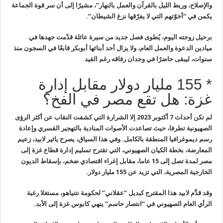
والإصلاح، وربط الليل بالقرآن والعمل بالنهار”، مشيرًا إلى أن سر قوة
الجماعة
يكمن في “أخوّتهم التي لا يفرّقها نزغ الشيطان
“.
برحيل زوجته اليوم، يُطوى فصل جديد من سيرة عائلة قدّمت جهدها في
ميادين الدعوة والعمل العام، ولا يزال أحد أبنائها
أبوبكر
قابعًا في السجون منذ
سنوات، ليبقى حاضرًا في وجدان رفاقه رغم القيد
* 155 مليار دولار مقابل إدارة
غزة: هل تقع مصر في الفخ؟
لم تكن أحداث 7 أكتوبر 2023 إلا الشرارة التي كشفت النقاب عن أكثر الرؤى
الصهيونية تطرفا، حيث تصاعدت الأصوات المنادية بالتهجير القسري وإعادة
رسم ديموغرافيا المنطقة بالكامل. وفي هذا السياق، يصرح يائير لابيد، زعيم
المعارضة، بخطة الكيان الصهيوني، التي تقترح تسليم إدارة قطاع غزة إلى
مصر لمدة تصل إلى 15 عاما، مقابل إغراء اقتصادي ضخم، بإسقاط الديون
الخارجية المصرية، التي تزيد عن 155 مليار دولار
.
وقد قدَّم لابيد هذا المقترح كبديل “عقلاني” لحكومة نتنياهو، مستغلا رغبة
الرأي العام الصهيوني في “انتصار حاسم” ينهي كابوس غزة إلى الأبد
.