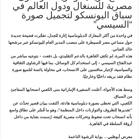
مصرية للسنغال ودول العالم في
سباق اليونسكو لتجميل صورة
“السيسي”
في واحدة من أكثر المعارك الدبلوماسية إثارة للجدل، تفجّرت فضيحة جديدة
حول مساعي مصر للسيطرة على منصب المدير العام لليونسكو عبر مرشحها
خالد العناني.
هذه المرة، لم تكتفِ القاهرة بالدعم التقليدي، بل دفعت – بتوجيه مباشر من
عبدالفتاح السيسي – إلى استخدام كل الوسائل، بما فيها الرشاوى الثقافية
والسياسية، لإجبار منافسين على الانسحاب، في محاولة يائسة لتلميع صورة
نظام فقد بريقه داخليًا وخارجيًا.
وسط هذه الأجواء، أعلنت السفيرة الإماراتية منى الكعبي انسحابها المفاجئ
من السباق.
الكعبي، التي تحظى بصورة دبلوماسية هادئة، اكتفت ببيان قصير تحدّث عن
“تقديرها للظروف والتوازنات داخل المنظمة”، وهو ما فُسّر على نطاق واسع
بأنه انسحاب تحت ضغوط وتحركات مصرية كثيفة، رُسمت بعناية من داخل
أروقة السلطة في القاهرة.
معرض أبوظبي… بوابة الرشوة الناعمة