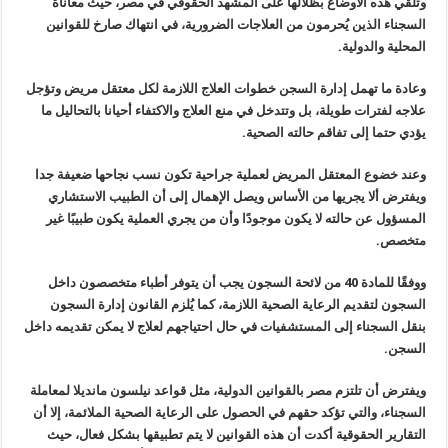
وتلقي هذه الأوضاع بظلالها على المشهد الحقوقي في مصر، حيث معاناة
السجناء الذين يُحرمون من العلاجات الضرورية، في انتهاك صارخ للقوانين
المحلية والدولية.
وعادة ما تهمل إدارة السجن خطوات العلاج اللازمة لكل معتقل مريض وتؤجل
علاجه لفترات طويلة، بل وتتدخل في منع العلاج والاكتفاء أحيانا بالتحاليل ما
يؤدي حتما إلى تفاقم حالته الصحية.
وعند خضوع المعتقل المريض لعملية جراحية تكون نسب نجاحها ضعيفة جدا
ويفترض ألا يجريها من الأساس ويصل الإهمال إلى أن الطبيب الاستشاري
المسؤول عن حالته لا يكون موجودًا وأن من يجري العملية يكون طبيبًا غير
متخصص.
ووفقًا للمادة 40 من لائحة السجون يجب أن يتوفر أطباء متخصصون داخل
السجون لتقديم الرعاية الصحية اللازمة، كما يُلزم القانون إدارة السجون
بنقل السجناء إلى المستشفيات في حال احتياجهم لعلاج لا يمكن تقديمه داخل
السجن.
ويفترض أن تلتزم مصر بالقوانين الدولية، مثل قواعد نيلسون مانديلا
لمعاملة
السجناء، والتي تؤكد حقهم في الحصول على الرعاية الصحية الملائمة،
إلا أن
التقارير الحقوقية أكدت أن هذه القوانين لا يتم تطبيقها بشكل فعال،
حيث