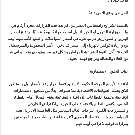
أبريل 2025 .
المواطن يدفع الثمن دائمًا
بالنسبة لشرائح واسعة من المصريين، لم تعد هذه القرارات مجرد أرقام في
بيانات وزارة البترول أو الكهرباء، بل أصبحت واقعًا يوميًا قاسيًا. ارتفاع أسعار
البنزين والسولار يترجم مباشرة في أسعار المواصلات والسلع الأساسية، بينما
تؤدي زيادة فواتير الكهرباء إلى استنزاف دخول الأسر المحدودة والمتوسطة.
النتيجة: تآكل القوة الشرائية للمواطن بشكل غير مسبوق، في وقت يعاني فيه
من الغلاء والبطالة وتراجع قيمة الجنيه.
غياب الحلول الاستثمارية
الانتقاد الأوسع الموجه للحكومة لا يتعلق فقط بقرار رفع الأسعار، بل بالمنطق
الذي يحكم السياسات الاقتصادية منذ سنوات. بدلًا من تشجيع الاستثمارات
الإنتاجية، وتنمية القطاعات الزراعية والصناعية، وفتح المجال أمام القطاع
الخاص، يكتفي النظام بالاعتماد على الجباية، والاقتراض الخارجي،
والمشروعات الكبرى غير ذات العائد المباشر مثل العاصمة الإدارية. هذه
السياسات جعلت الاقتصاد المصري أكثر هشاشة، وربطت حياة المواطنين
بقرارات فوقية لا تراعي أوضاعهم.