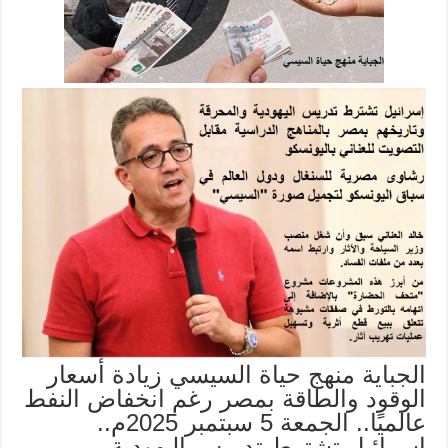
الجباية منهج حياة السيسي زيادة أسعار
الوقود والطاقة بمصر رغم انخفاض النفط
عالميًا.. الجمعة 5 سبتمبر 2025م..
إسرائيل تشترط تدريس اليهودية