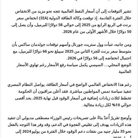
تشير التوقعات إلى أن أسعار النفط العالمية تتجه نحو مزيد من الانخفاض
خلال الفترة القادمة. إذ توقعت وكالة الطاقة الدولية (
IEA
) انخفاض سعر
برنت في الربع الرابع من 2025 إلى حوالي 58 دولارًا للبرميل، وأن يصل إلى
50 دولارًا خلال الأشهر الأولى من عام 2026.
ومن جانبه، تنبأت وول ستريت جورنال وأسهم توقعات جولدمان ساكس بأن
متوسط سعر برنت للجزء الثاني من 2025 سيبلغ نحو 66 دولارًا للبرميل، مع
احتمال انخفاضه إلى 56 دولارًا في 2026.
الوضع المحلي… السيسي يكمل سياسة رفع الأسعار رغم تهاوي الأسعار
العالمية
رغم هذا الانخفاض العالمي الواضح في أسعار الطاقة، يواصل النظام المصري
تنفيذ سياسة تمس المواطنين مباشرة. فقد أعلن مراقبون أن الحكومة
تخطط لثلاث زيادات إضافية في أسعار الوقود قبل نهاية 2025، بحد أقصى
حوالي 10% لكل زيادة متتالية.
وأوضح تقريرٌ أُعدّ بناءً على تصريحات رئيس الوزراء مصطفى مدبولي أن تنفيد
هذه الزيادات يهدف إلى تقليص الفجوة في الدعم، وقد وفر هذا التوجه بالفعل
نحو 35 مليار جنيه من نفقات دعم الوقود خلال الفترة من يوليو 2024 إلى