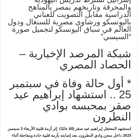
والمحرقة وتاريخهم بمصر بالمناهج
الدراسية مقابل التصويت للعناني
باليونسكو ورشاوى مصرية للسنغال ودول
العالم في سباق اليونسكو لتجميل صورة
“السيسي”
شبكة المرصد الإخبارية –
الحصاد المصري
* أول حالة وفاة في سبتمبر
25 .. استشهاد إبراهيم عيد
صقر بمحبسه بوادي
النطرون
استشهد المعتقل إبراهيم عيد صقر (60 عامًا) إثر أزمة قلبية الأربعاء 3 سبتمبر
2025 داخل سجن وادي النطرون، بعد إصابته بأزمة قلبية حادة ومفاجئة أثناء