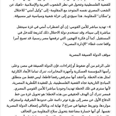
للقضية الفلسطينية وتتحول في نظر الشعوب العربية والإسلامية -ناهيك عن
الشعب المصري نفسه المتوحد مع المقاومة- إلى “وكيل أمني” للاحتلال
و”سجّان” للمقاومة. هذا سيؤدي إلى عزلة شعبية وسياسية غير مسبوقة
.
4
–
تهديد مباشر للأمن القومي: إن أي اضطراب أمني في غزة سينتقل
مباشرة إلى سيناء، وقد تستخدم دولة الاحتلال ذلك كذريعة للتدخل في
المستقبل. كما أن فكرة التهجير، التي ترفضها مصر رسميا، قد تصبح أمرا
واقعا تحت غطاء “الإدارة المصرية
“.
موقف الدولة العميقة المصرية
على الرغم من أي ضغوط أو إغراءات، فإن الدولة العميقة في مصر، وعلى
رأسها المؤسسة العسكرية وأجهزة المخابرات، تدرك تماما الأبعاد الكارثية
لمثل هذه الخطة. وأعتقد أنها سترفض رفضا قاطعا، ليس فقط من منطلق
المبادئ التاريخية تجاه القضية الفلسطينية، بل للعقيدة القُطرية المصرية،
لأنها سترى في تلك الخطة تهديدا وجوديا مباشرا للأمن القومي المصري.
فمصر تدرك أن الهدف الحقيقي من هذه الخطة؛ هو تحويل غزة من خط
الدفاع الأول عن مصر إلى بؤرة توتر دائمة على حدودها الشرقية، واستنزاف
مواردها، وتوريط جيشها في صراع لا نهاية له، وبالتالي إضعاف الدولة المصرية
نفسها. أي أنها خسارة مضاعفة بتحويل سلاح المقاومة من التحالف