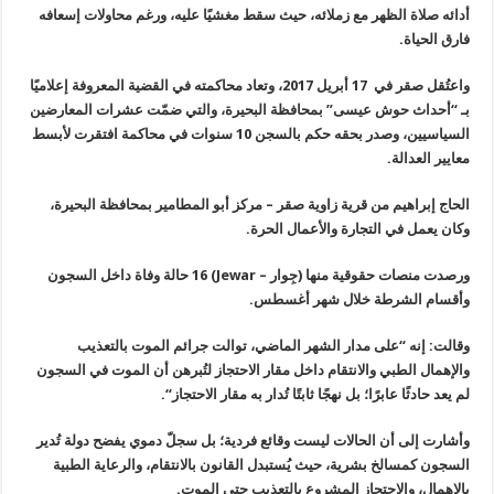
أدائه صلاة الظهر مع زملائه، حيث سقط مغشيًا عليه، ورغم محاولات إسعافه
فارق الحياة.
واعتُقل صقر في 17 أبريل 2017، وتعاد محاكمته في القضية المعروفة إعلاميًا
بـ “أحداث حوش عيسى” بمحافظة البحيرة، والتي ضمّت عشرات المعارضين
السياسيين، وصدر بحقه حكم بالسجن 10 سنوات في محاكمة افتقرت لأبسط
معايير العدالة.
الحاج إبراهيم من قرية زاوية صقر – مركز أبو المطامير بمحافظة البحيرة،
وكان يعمل في التجارة والأعمال الحرة.
ورصدت منصات حقوقية منها (جِوار –
Jewar
) 16 حالة وفاة داخل السجون
وأقسام الشرطة خلال شهر أغسطس.
وقالت: إنه “على مدار الشهر الماضي، توالت جرائم الموت بالتعذيب
والإهمال الطبي والانتقام داخل مقار الاحتجاز لتُبرهن أن الموت في السجون
لم يعد حادثًا عابرًا؛ بل نهجًا ثابتًا تُدار به مقار الاحتجاز
“.
وأشارت إلى أن الحالات ليست وقائع فردية؛ بل سجلّ دموي يفضح دولة تُدير
السجون كمسالخ بشرية، حيث يُستبدل القانون بالانتقام، والرعاية الطبية
بالإهمال، والاحتجاز المشروع بالتعذيب حتى الموت
.