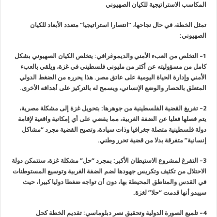
المكاسب الاستراتيجية للكيان الصهيوني
تمثل الخطة، في حال نجاحها، “انتصارا استراتيجيا” متعدد الأبعاد للكيان
الصهيوني
:
1
–
التخلص من العبء الأمني والديموغرافي: يتخلص الكيان الصهيوني بشكل
كامل من مسؤوليته عن أكثر من مليوني فلسطيني في غزة، ويلقي بالعبء
الأمني وإدارة الحياة اليومية على عاتق مصر. هذا يحرره من الضغط الدولي
المتعلق بالحصار والوضع الإنساني، ويسمح له بالتركيز على أهدافه الأخرى
.
2
–
تفريغ القضية الفلسطينية من جوهرها: بتحويل غزة إلى مشكلة مصرية،
يتم فصلها فعليا عن الضفة الغربية، مما يقضي على أي إمكانية واقعية لإقامة
دولة فلسطينية متصلة جغرافيا وذات سيادة، وتصبح القضية مجرد “مشاكل
إنسانية” متفرقة بدلا من قضية تحرر وطني
.
3
–
التفرغ لمشروع الاستيطان الأكبر: بمجرد “حل” مشكلة غزة، ستتمكن دولة
الاحتلال من تكثيف وتكريس جهودها لضم الضفة الغربية وتوسيع المستوطنات
في القدس والمناطق المحيطة بها، دون أن تواجه ضغطا دوليا كبيرا، حيث
سيبدو أنها قدمت “حلا” لغزة
.
4
–
تلميع الصورة الدولية وتحقيق نصر دبلوماسي: تقديم الخطة كحل