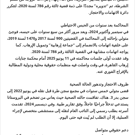
الشرطة، تم “تدويره” مجددًا على ذمة قضية ثالثة رقم 786 لسنة 2020، لتتكرر
دائرة الاتهامات والاحتجاز.
المحاكمة بعد سنوات من الحبس الاحتياطي
في سبتمبر وأكتوبر 2024، وبعد مرور أكثر من سبع سنوات على حبسه، فوجئ
متولي بإحالته إلى المحاكمة في القضيتين 900 لسنة 2017 و1470 لسنة 2019،
على خلفية اتهامات بالانضمام إلى “جماعة إرهابية” وتمويل الإرهاب. كما
يواجه اتهامات مشابهة في القضية الثالثة رقم 786 لسنة 2020.
وقد عقدت أولى جلسات محاكمته في 11 يونيو 2025 أمام محكمة جنايات
إرهاب القاهرة، في وقت واصلت فيه منظمات حقوقية محلية ودولية المطالبة
بالإفراج الفوري عنه.
ظروف الاحتجاز وتدهور الحالة الصحية
قضى متولي خمس سنوات في مجمع سجن طرة قبل نقله في يونيو 2022 إلى
سجن بدر 3. هناك، تفاقمت حالته الصحية حيث يعاني من تضخم في البروستاتا
يستدعي تدخلاً جراحيًا عاجلاً، وفق تقارير طبية. وفي ديسمبر 2024، تقدمت
أسرته بطلب رسمي إلى النائب العام لنقله إلى مستشفى متخصص لإجراء
العملية، إلا أن الطلب لم يُبت فيه حتى اليوم.
دعم حقوقي متواصل