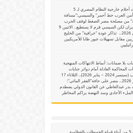
أضغاث أحلام خارجية النظام المصري لـ 5
أمن العرب خط أحمر” والسيسي:”مسافة
” من مصلحة مصر الضغط لوقف الحرب
على إيران لكن السيسي قزم لا يستطيع.. الاثنين 9
مارس 2026.. تذاكر عودة “خرافية” من الخليج
ين مقابل تسهيلات عبور طابا للأمريكيين
ائيليين
ت بلا ضمانات: أنماط الانتهاكات المنهجية
ت المحاكمة العادلة أمام دوائر جنايات
الإرهاب (سبتمبر 2024 – يناير 2026).. الثلاثاء 17
فبراير 2026.. مصر على حافة”الفقر المائي”:
بدر عبدالعاطي عن القانون الدولي يصطدم
الملء الأحادي وسد النهضة يراكم المخاطر
تصفية 5 من أبناء قبيلة الحويطات بالقطامية