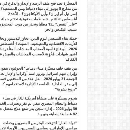
المسيّرة تعيد فتح ملف الرصد والإنذار والدفاع في 
من مدارج 5 يونيو إلى ميناء دمياط ومن المستفيد؟
إسرائيل أم إيران؟ وأين الأوكتاجون؟.. الأحد 2
أغسطس 2026م.. 8 منظمات حقوقية تختتم حملة
“عايز أتنفس” بـ13 مطلبا وتحذر من موت المحتجز
بسبب التكدس والحر
حملة بقاء السيسي ليوم الدين: تجاوز للدستور وتج
للأزمات الاقتصادية والمعيشية.. السبت 1 أغس
2026.. أوضاع قاسية لأصحاب الم
أشهر شهادات مُحْزِنة لأصحاب المعاشات والعيش ع
الكفاف
من يقف خلف مسيّرة ميناء دمياط؟ الحوثيون ينفون
وإيران تتهم اسرائيل وبروز اسم أوكرانيا والإمارات.
الجمعة 31 يوليو 2026.. نقل عدد من المختفين قسر
إلى مقر الداخلية بالعاصمة الإدارية لاستخدامهم كـ
“دروع بشرية”
هجوم بمسيّرة على منشأة أمريكية للغاز في ميناء
دمياط والنظام المصري ينفي ثم يقر ويعترف.. ال
30 يوليو 2026.. إدارة سجن بدر تمنع علاج معتقل
82 عاما بعد إصابته بغيبوبة
“دولة العبار” انتزعت البحر من المصريين وجعلت
مراسي للإ