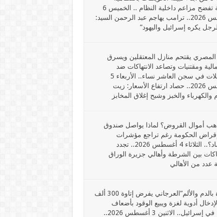
والأدلة تفضح مزاعم داخلية النظام .. الخميس 6
أغسطس 2026.. ترامب يهاجم عبد الرحمن السيد:
لرجل يكره إسرائيل واليهود”
 المصري يقتحم منازل المعتقلين ويسرق
مالية ومقتنيات وتصاعد الانتهاكات ضد
المعتقلات في سجن العاشر نساء.. الأربعاء 5
أغسطس 2026.. حصاد ارتفاع الأسعار: زيت
 والكهرباء والخبز وشبح إغلاق المخابز
ذهب أموال القروض؟ لماذا يواصل صندوق
 إقراض الحكومة رغم تراجع مؤشرات
الاقتصاد؟.. الثلاثاء 4 أغسطس 2026.. تجدد
اكات بين الشرطة وأهالي جزيرة الوراق
 عدد من الأهالي
“تجارة بالدم والألم”العرجاني يفرض إتاوة 300 ألف
لإدخال أدوية لغزة ويبيع الوقود بأضعاف
سعره في إسرائيل.. الاثنين 3 أغسطس 2026..