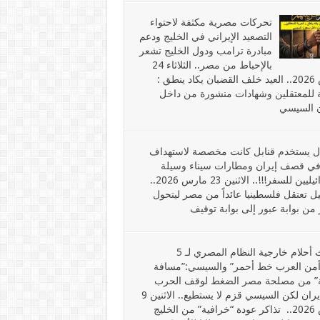
تحركات مصرية مكثفة لاحتواء
التصعيد الإيراني في الخليج ودعم
مبادرة ترامب ودول الخليج تشعر
بالإحباط من مصر.. الثلاثاء 24
مارس 2026.. العيد خلف القضبان يكاد ينطق :
ة للمعتقلين وشهادات منشورة من داخل
 السيسي
لال يستخدم قنابل كانت مخصصة لاستهداف
ي قصف إيران ومطارات سيناء وسيلة
الإسرائيليين للسفر!!!.. الاثنين 23 مارس 2026..
ل تعتقل فلسطينيا عائداً من مصر ليتحول
 من بوابة عبور إلى بوابة توقيف
أضغاث أحلام خارجية النظام المصري لـ 5
أمن العرب خط أحمر” والسيسي:”مسافة
” من مصلحة مصر الضغط لوقف الحرب
على إيران لكن السيسي قزم لا يستطيع.. الاثنين 9
مارس 2026.. تذاكر عودة “خرافية” من الخليج