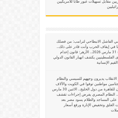
ين مقابل تسهيلات عبور طابا للأمريكيين
ائيليين
ي الفاشل الانبطاحي لترامب: من فضلك
 في إيقاف الحرب وأنت قادر على ذلك..
الثلاثاء 31 مارس 2026.. الأزهر: قانون إعدام
 الفلسطينيين يكشف انهيار القانون الدولي
القيم الإنسانية
الانقلاب يديرون وجههم للسيسي والنظام
ثامين مواطنين توفوا في الكويت والآلاف
يعودون للقاهرة من دول الخليج.. الاثنين 30 مارس
202.. النظام المصري يفرض إجراءات تقشف
 على المساجد والظلام يسود مصر بعد
 الغلق وتخفيض الإنارة ورفع أسعار
صلات