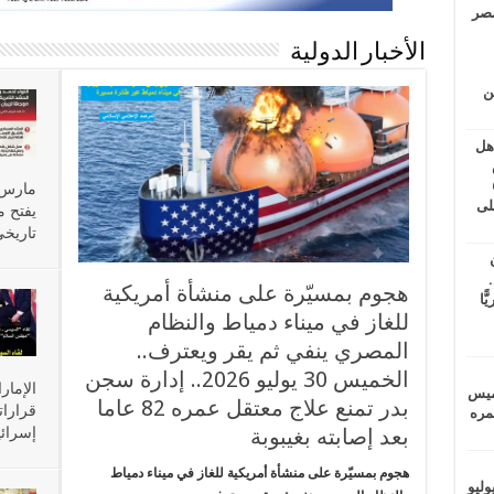
مصر
الأخبار الدولية
ين
اهل
طس
عاشات المتأخرة 6
لى
تاريخي للبيع 
.
هجوم بمسيّرة على منشأة أمريكية
يًّا
للغاز في ميناء دمياط والنظام
المصري ينفي ثم يقر ويعترف..
الخميس 30 يوليو 2026.. إدارة سجن
الإمار
خميس
بدر تمنع علاج معتقل عمره 82 عاما
قرارات
 عمره
بعد إصابته بغيبوبة
إسرائي
هجوم بمسيّرة على منشأة أمريكية للغاز في ميناء دمياط
ماراتيين ومآسي للمصريين.. الأربعاء 29 يوليو