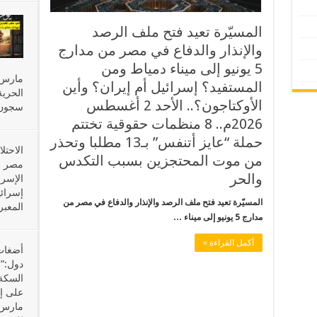
المسيّرة تعيد فتح ملف الرصد
والإنذار والدفاع في مصر من مدارج
5 يونيو إلى ميناء دمياط ومن
المستفيد؟ إسرائيل أم إيران؟ وأين
الحري
الأوكتاجون؟.. الأحد 2 أغسطس
سجون
2026م.. 8 منظمات حقوقية تختتم
حملة “عايز أتنفس” بـ13 مطلبا وتحذر
الاحت
من موت المحتجزين بسبب التكدس
مصر ف
والحر
إسرائي
المسيّرة تعيد فتح ملف الرصد والإنذار والدفاع في مصر من
المعبر
مدارج 5 يونيو إلى ميناء …
أكمل القراءة »
دول:”
السكة