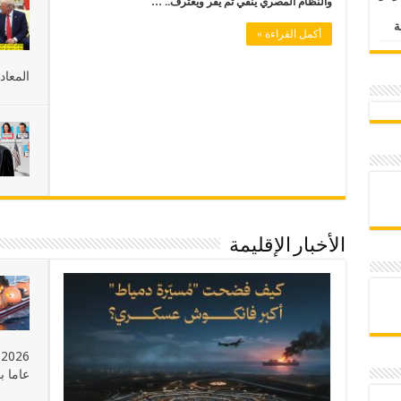
والنظام المصري ينفي ثم يقر ويعترف.. …
أكمل القراءة »
المعاد
الأخبار الإقليمة
عاما ب