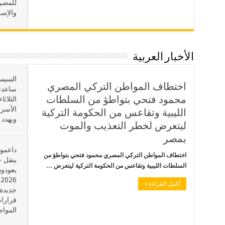
للمصري
والإسر
الأخبار العربية
السيس
اختطاف المواطن التركي المصري
ساعدنا
محمود فتحي بتواطؤ من السلطات
الأسرى
الليبية وتقاعس من الحكومة التركية
ويهدد 
ليتعرض لخطر التعذيب والموت
بمصر
داعمو 
اختطاف المواطن التركي المصري محمود فتحي بتواطؤ من
ينقل ج
السلطات الليبية وتقاعس من الحكومة التركية ليتعرض …
6
أكمل القراءة »
جديدة
قرارات
الموا