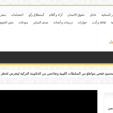
ر المحلية
عاجل
حقوق الانسان
أراء و أقلام
أستطلاع رأي
اعتصامات
متفر
ة
ثقافة و أدب
حوارات
درسات و أبحاث
صدى المنابر
منوعات
نبض الفتوى
مود فتحي بتواطؤ من السلطات الليبية وتقاعس من الحكومة التركية ليتعرض لخطر 
حمن