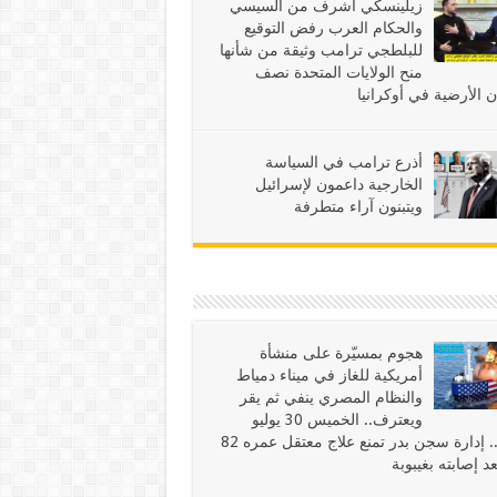
زيلينسكي أشرف من السيسي
والحكام العرب رفض التوقيع
للبلطجي ترامب وثيقة من شأنها
منح الولايات المتحدة نصف
ن الأرضية في أوكرانيا
أذرع ترامب في السياسة
الخارجية داعمون لإسرائيل
ويتبنون آراء متطرفة
هجوم بمسيّرة على منشأة
أمريكية للغاز في ميناء دمياط
والنظام المصري ينفي ثم يقر
ويعترف.. الخميس 30 يوليو
2026.. إدارة سجن بدر تمنع علاج معتقل عمره 82
عد إصابته بغيبوبة