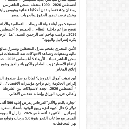
أغسطس 2026.. 1090 معتقلة بسجن العاشر من
رمضان و47 فقط ينفذن أحكامًا قضائية وهيومن را
ووتش ترصد تدهور الحقوق والحريات بمصر
تصفية 5 من أبناء قبيلة الحويطات بالقطامية والأدلة
تفضح مزاعم داخلية النظام .. الخميس 6 أغسطس
2026.. ترامب يهاجم عبد الرحمن السيد: “هذا الرج
يكره إسرائيل واليهود”
الأمن المصري يقتحم منازل المعتقلين ويسرق مبالغ
مالية ومقتنيات وتصاعد الانتهاكات ضد المعتقلات ف
سجن العاشر نساء.. الأربعاء 5 
ارتفاع الأسعار: زيت الطعام والكهرباء والخبز وشبح
إغلاق المخابز
أين تذهب أموال القروض؟ لماذا يواصل صندوق الن
إقراض الحكومة رغم تراجع مؤشرات الاقتصاد؟.. الثل
4 أغسطس 2026.. تجدد الاشتباكات بين الشرطة
وأهالي جزيرة الوراق وإصابة عدد من الأهالي
“تجارة بالدم والألم”العرجاني يفرض إتاوة 300 ألف
دولار لإدخال أدوية لغزة ويبيع الوقود بأضعاف سعره
إسرائيل.. الاثنين 3 أغسطس 2026.. زلزال ا
المدمر مع ساعات الفجر بقوة 5.6 درجات وت
تهز المحافظات