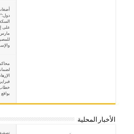
دول:”
السكة
للمصري
والإسر
محاكما
لضمانا
خطاب 
بواقع 
الأخبار المحلية