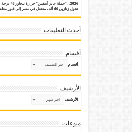
2026.. “حملة عايز أتنفس” حرارة تتجاوز 45 درجة
تحول زنازين 60 ألف معتقل في مصر إلى قبور مغلقة
أحدث التعليقات
أقسام
أقسام
الأرشيف
الأرشيف
منوعات