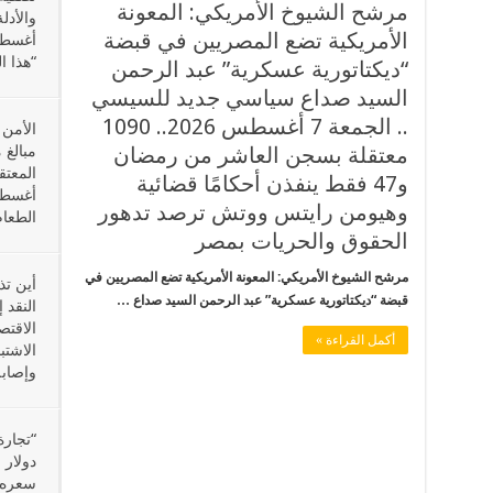
مرشح الشيوخ الأمريكي: المعونة
الأمريكية تضع المصريين في قبضة
“هذا ا
“ديكتاتورية عسكرية” عبد الرحمن
السيد صداع سياسي جديد للسيسي
.. الجمعة 7 أغسطس 2026.. 1090
الأمن
معتقلة بسجن العاشر من رمضان
مبالغ 
و47 فقط ينفذن أحكامًا قضائية
وهيومن رايتس ووتش ترصد تدهور
الطعام
الحقوق والحريات بمصر
مرشح الشيوخ الأمريكي: المعونة الأمريكية تضع المصريين في
أين ت
قبضة “ديكتاتورية عسكرية” عبد الرحمن السيد صداع …
النقد
أكمل القراءة »
الاشتب
وإصابة
دولار 