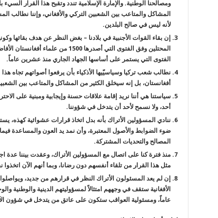
ومصالحنا الوطنية. والإمارة الإسلامية تندد وتقبح هذا القرار السيء ب
المشاكل والمتاعب بين الشعبين التركي والأفغاني، وإننا نطالب الم
لأنه ليس في صالح البلدين
.
إن بقاء القوات الأجنبية في بلادنا – بغض النظر عن هدف بقائها وكونها 
المحتلين وفق الفتوى التي أصدرها 1500 من علماء أفغانستان الأفاضل عام (1422 هـ ق الموافق لـ
الفتوى التي يستمر على أساسها الجهاد الجاري منذ عشرين عاماً
.
نطالب شعب تركيا وسياسيّيها الأذكياء بأن يرفعوا أصواتهم تجاه هذا ال
أفغانستان، بل إنه سيخلق الكثير من المشاكل والمتاعب بين الشعب
سياستنا هي أننا نريد إقامة علاقات حسنة وإيجابية ومبنية على الاحت
أحد، ولا نسمح لأحد أن يتدخل في شؤوننا
.
ننادي المسؤولين الأتراك بأنه بدل اتخاذ قرارات عشوائية كهذه، يس
ضوء الضوابط والأصول المعتبرة، وأن نمد يد العون والمساعدة فيما 
المصالح والتحديات المشتركة
.
منذ فترة كنا على اتصال مع المسؤولين الأتراك، وعقدت بيننا عدة اجت
مثل هذا القرار من تلقاء أنفسهم دون رضانا، وبما أنهم الآن اتخذوا ن
إن لم يعد المسئولون الأتراك النظر في قرارهم من جديد، ويواصلوا احتل
الأفغانية ستقف في وجههم امتثالاً لمسؤوليتهم الدينية والوطنية وال
عاماً، ومسئولية العواقب ستكون على عاتق من يتدخل في شؤون الآ