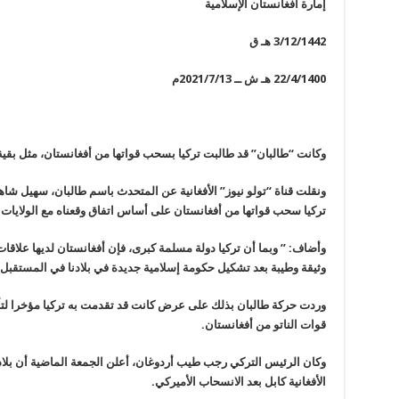
إمارة أفغانستان الإسلامية
3/12/1442
هـ ق
22/4/1400
هـ ش ــ 2021/7/13م
وكانت “طالبان” قد طالبت تركيا بسحب قواتها من أفغانستان، مثل بقية 
ونقلت قناة “تولو نيوز” الأفغانية عن المتحدث باسم طالبان، سهيل شاه
تركيا سحب قواتها من أفغانستان على أساس اتفاق وقعناه مع الولايات المتحدة في 9
وأضاف
: ”
وبما أن تركيا دولة مسلمة كبرى، فإن أفغانستان لديها علاقات 
وثيقة وطيبة بعد تشكيل حكومة إسلامية جديدة في بلادنا في المستقبل
وردت حركة طالبان بذلك على عرض كانت قد تقدمت به تركيا مؤخرا لتأ
قوات الناتو من أفغانستان
.
وكان الرئيس التركي رجب طيب أردوغان، أعلن الجمعة الماضية أن بلاد
الأفغانية كابل بعد الانسحاب الأميركي.