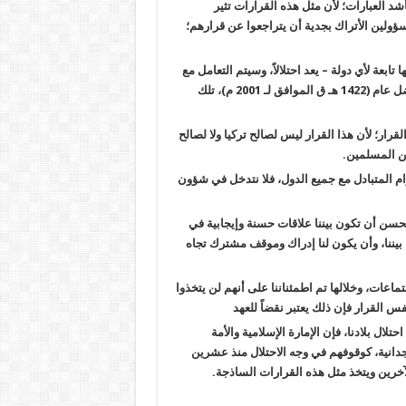
أشد العبارات؛ لأن مثل هذه القرارات تثير
سؤولين الأتراك بجدية أن يتراجعوا عن قرارهم؛
تابعة لأي دولة – يعد احتلالاً، وسيتم التعامل مع
2001
م)، تلك
قرار؛ لأن هذا القرار ليس لصالح تركيا ولا لصالح
ين المسلمين
.
رام المتبادل مع جميع الدول، فلا نتدخل في شؤون
تحسن أن تكون بيننا علاقات حسنة وإيجابية في
بيننا، وأن يكون لنا إدراك وموقف مشترك تجاه
ماعات، وخلالها تم اطمئناننا على أنهم لن يتخذوا
فس القرار فإن ذلك يعتبر نقضاً للعهد
ال بلادنا، فإن الإمارة الإسلامية والأمة
وجدانية، كوقوفهم في وجه الاحتلال منذ عشرين
خرين ويتخذ مثل هذه القرارات الساذجة
.