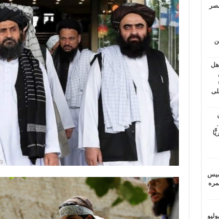
مصر
ين
اهل
طس
عاشات المتأخرة 6
لى
.
يًّا
خميس
 عمره
ماراتيين ومآسي للمصريين.. الأربعاء 29 يوليو