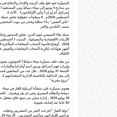
المسيّرة تعيد فتح ملف الرصد والإنذار والدفاع في 
من مدارج 5 يونيو إلى ميناء دمياط ومن المستفيد؟
إسرائيل أم إيران؟ وأين الأوكتاجون؟.. الأحد 2
أغسطس 2026م.. 8 منظمات حقوقية تختتم حملة
“عايز أتنفس” بـ13 مطلبا وتحذر من موت المحتجز
بسبب التكدس والحر
حملة بقاء السيسي ليوم الدين: تجاوز للدستور وتج
للأزمات الاقتصادية والمعيشية.. السبت 1 أغس
2026.. أوضاع قاسية لأصحاب الم
أشهر شهادات مُحْزِنة لأصحاب المعاشات والعيش ع
الكفاف
من يقف خلف مسيّرة ميناء دمياط؟ الحوثيون ينفون
وإيران تتهم اسرائيل وبروز اسم أوكرانيا والإمارات.
الجمعة 31 يوليو 2026.. نقل عدد من المختفين قسر
إلى مقر الداخلية بالعاصمة الإدارية لاستخدامهم كـ
“دروع بشرية”
هجوم بمسيّرة على منشأة أمريكية للغاز في ميناء
دمياط والنظام المصري ينفي ثم يقر ويعترف.. ال
30 يوليو 2026.. إدارة سجن بدر تمنع علاج معتقل
82 عاما بعد إصابته بغيبوبة
“دولة العبار” انتزعت البحر من المصريين وجعلت
مراسي للإ