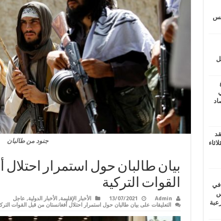
يتس
ل
ي
أغسطس 2026.. حصاد
قد
جنود من طالبان
اثاء
بيان طالبان حول استمرار احتلال 
القوات التركية
 في
لسويس
Admin
13/07/2021
الأخبار الإقليمة
,
الأخبار الدولية
,
عاجل
وابع مرعبة
التعليقات
على بيان طالبان حول استمرار احتلال أفغانستان من قبل القوات الترك