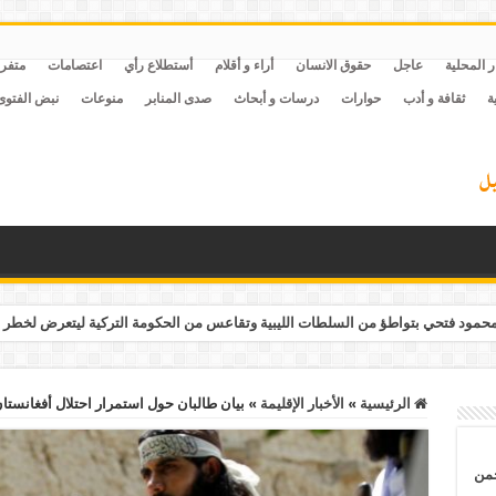
ر المحلية
عاجل
حقوق الانسان
أراء و أقلام
أستطلاع رأي
اعتصامات
متفر
ة
ثقافة و أدب
حوارات
درسات و أبحاث
صدى المنابر
منوعات
نبض الفتوى
مود فتحي بتواطؤ من السلطات الليبية وتقاعس من الحكومة التركية ليتعرض لخطر 
الرئيسية
»
الأخبار الإقليمة
»
بيان طالبان حول استمرار احتلال أفغانستا
حمن