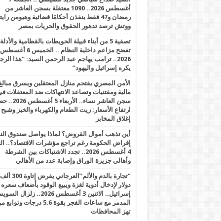
أغسطس 2026.. 1090 معتقلة بسجن العاشر من
رمضان و47 فقط ينفذن أحكامًا قضائية وهيومن را
ووتش ترصد تدهور الحقوق والحريات بمصر
تصفية 5 من أبناء قبيلة الحويطات بالقطامية والأدلة
تفضح مزاعم داخلية النظام .. الخميس 6 أغسطس
2026.. ترامب يهاجم عبد الرحمن السيد: “هذا الرج
يكره إسرائيل واليهود”
الأمن المصري يقتحم منازل المعتقلين ويسرق مبالغ
مالية ومقتنيات وتصاعد الانتهاكات ضد المعتقلات ف
سجن العاشر نساء.. الأربعاء 5 
ارتفاع الأسعار: زيت الطعام والكهرباء والخبز وشبح
إغلاق المخابز
أين تذهب أموال القروض؟ لماذا يواصل صندوق الن
إقراض الحكومة رغم تراجع مؤشرات الاقتصاد؟.. الثل
4 أغسطس 2026.. تجدد الاشتباكات بين الشرطة
وأهالي جزيرة الوراق وإصابة عدد من الأهالي
“تجارة بالدم والألم”العرجاني يفرض إتاوة 300 ألف
دولار لإدخال أدوية لغزة ويبيع الوقود بأضعاف سعره
إسرائيل.. الاثنين 3 أغسطس 2026.. زلزال ا
المدمر مع ساعات الفجر بقوة 5.6 درجات وت
تهز المحافظات