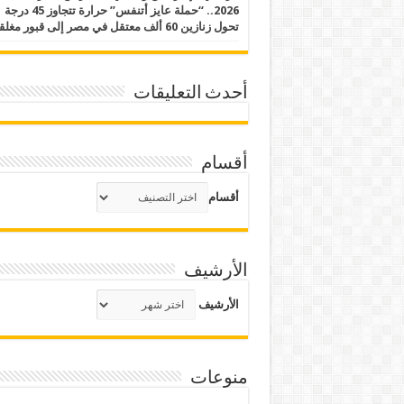
2026.. “حملة عايز أتنفس” حرارة تتجاوز 45 درجة
تحول زنازين 60 ألف معتقل في مصر إلى قبور مغلقة
أحدث التعليقات
أقسام
أقسام
الأرشيف
الأرشيف
منوعات