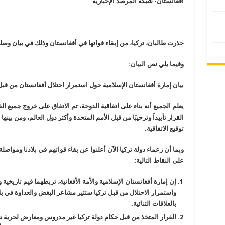
أفغانستان- شبكة المرصد الإخبارية
حذرت طالبان، تركيا، من إبقاء قواتها في أفغانستان وذلك في بيان وصل
وفيما يلي نص البيان:
بيان إمارة أفغانستان الإسلامية حول استمرار احتلال أفغانستان من قبل
يعلم الجميع أنه بناء على اتفاقية الدوحة، تم الاتفاق على خروج جميع ال
القرار تأييداً وترحيبًا من قبل الأمم المتحدة وأكثر دول العالم، ومن بين
توقيع الاتفاقية
.
وبما أن زعماء دولة تركيا الآن أعلنوا عن بقاء قواتهم في بلادنا ومواصلة
على النقاط التالية
:
إن إمارة أفغانستان الإسلامية والأمة الأفغانية، تربطهما قيم تاريخية
واستمرار الاحتلال من قبل تركيا ستثير مشاعر البغض والعداوة في بل
بالعلاقات الثنائية
.
القرار المتخذ من قبل حكام دولة تركيا غير مدروس ومعارض لحرية شعبن