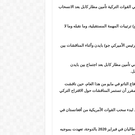
ي القوات التركية تأمين مطار كابل بعد الانسحاب
ترتيبات المهمة المستقبلية، وما نقبله وما لا
ئيس الأميركي جو) بايدن وأثناء المناقشات بين
 تأمين مطار كابل بعد اجتماع بين بايدن
ل.
 الناتو في مايو من هذا العام، حين ناقشت
قرر أن تستمر المناقشات حول الاقتراح التركي
كي جو بايدن قد اعلن في 14 أبريل 2021 عن خطط لبدء سحب القوات الأمريكية من أفغانستان في
ووقعت الإدارة الأمريكية السابقة برئاسة دونالد ترامب، اتفاق سلام مع طالبان في فبراير 2020 بالدوحة، تعهدت بموجبه