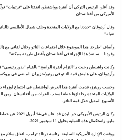
وقد أعلن الرئيس التركي أن أنقرة وواشنطن اتفقتا على “ترتيبات” تولّ
الأميركي من أفغانستان.
وقال أردوغان “حددنا مع الولايات المتحدة وحلف شمال الأطلسي (الناتو) 
نقبله”.
وأضاف “طرحنا هذا الموضوع خلال اجتماعات الناتو وخلال لقائي مع (الر
وفودنا… سننفذ هذا الإجراء في أفغانستان بأفضل طريقة ممكنة”.
وكانت واشنطن رحبت بـ”التزام أنقرة الواضح” بالقيام “بدور رئيسي” في
وأردوغان، على هامش قمة الناتو في يونيو/حزيران الماضي في بروكس
وحسب رويترز، قدمت أنقرة هذا العرض لواشنطن في اجتماع لوزراء دفاع
الولايات المتحدة وحلفاؤها خطة لسحب القوات من أفغانستان. ومن الم
الأسبوع المقبل خلال قمة الناتو
.
وكان الرئيس الأمري
مايو، واستكمال هذه العملية بحلول 11 سبتمبر 2021
.