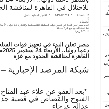
للاحتلال في القاهرة لمناقشة ال
ي
أغسطس 2026.. حصاد
Admin
24/09/2025
الأخبار المحلية
,
عاجل
التعليقات
لمناقشة الحدود مع غزة مغلقة
قد
685 زيارة
اثاء
مصر تعلن البدء في تجهيز قوات السلط
دعما دوليا
.. الأربعاء 24 سبتمبر 2025م..
القاهرة لمناقشة الحدود مع غزة
 في
لسويس
وابع مرعبة
شبكة المرصد الإخبارية –
مصر
*بعد العفو عن علاء عبد الفتاح 
ين
الفتوح والقصاص في قضية جديد
عدالة عرجاء
اهل