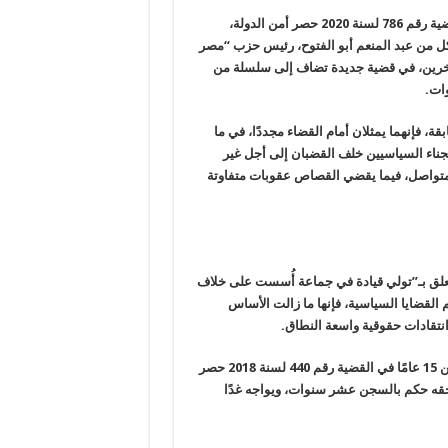
شهدت محكمة جنايات القاهرة في بدر، أمس الاثنين، أولى جلسات القضية رقم 786 لسنة 2020 حصر أمن الدولة،
والتي يُحاكم فيها كل من عبد المنعم أبو الفتوح، رئيس حزب “مصر
آخرين، في قضية جديدة تضاف إلى سلسلة من
وات.
ة، فإنهما يمثلان أمام القضاء مجددًا، في ما
جناء السياسيين خلف القضبان إلى أجل غير
 لحظة اعتقاله عام 2018 لحبس انفرادي متواصل، فيما يقضي القصاص عقوبات متفاوتة
 تتعلق بـ”تولي قيادة في جماعة أُسست على خلاف
القضايا السياسية، فإنها ما زالت الأساس
انتقادات حقوقية واسعة النطاق.
القضية الأخيرة تعد الثانية ضد أبو الفتوح بعد الحكم الصادر بحقه بالسجن 15 عامًا في القضية رقم 440 لسنة 2018 حصر
بحقه حكم بالسجن عشر سنوات، ويواجه غدًا