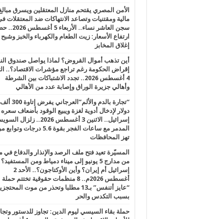
الأمن المصري يقتحم منازل المعتقلين ويسرق مبالغ
مالية ومقتنيات وتصاعد الانتهاكات ضد المعتقلات ف
سجن العاشر نساء.. الأربعاء 5 
ارتفاع الأسعار: زيت الطعام والكهرباء والخبز وشبح
إغلاق المخابز
أين تذهب أموال القروض؟ لماذا يواصل صندوق الن
إقراض الحكومة رغم تراجع مؤشرات الاقتصاد؟.. الثل
4 أغسطس 2026.. تجدد الاشتباكات بين الشرطة
وأهالي جزيرة الوراق وإصابة عدد من الأهالي
“تجارة بالدم والألم”العرجاني يفرض إتاوة 300 ألف
دولار لإدخال أدوية لغزة ويبيع الوقود بأضعاف سعره
إسرائيل.. الاثنين 3 أغسطس 2026.. زلزال ا
المدمر مع ساعات الفجر بقوة 5.6 درجات وت
تهز المحافظات
المسيّرة تعيد فتح ملف الرصد والإنذار والدفاع في 
من مدارج 5 يونيو إلى ميناء دمياط ومن المستفيد؟
إسرائيل أم إيران؟ وأين الأوكتاجون؟.. الأحد 2
أغسطس 2026م.. 8 منظمات حقوقية تختتم حملة
“عايز أتنفس” بـ13 مطلبا وتحذر من موت المحتجز
بسبب التكدس والحر
حملة بقاء السيسي ليوم الدين: تجاوز للدستور وتج