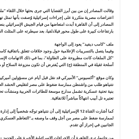
وقالت المصادر إن من بين أبرز القضايا التي جرى بحثها خلال اللقاء “
اعتراضات مصرية متكررة على إجراءات إسرائيلية وُصفت بأنها تمثل تهد
المصادر إلى أن القاهرة أبدت امتعاضها من قيام الجيش الإسرائيلي بن
بارتفاعات كبيرة على طول محور فيلادلفيا، بعد سيطرته على المثلث ا
ملف “كامب ديفيد” يعود إلى الواجهة
“كل الملفات كانت مطروحة على الطاولة”، بما في ذلك الاتهامات الإسرائ
أسلحة ثقيلة في المنطقة (ج) التي يُفترض أن تكون منزوعة السلاح أو م
وكان موقع “أكسيوس” الأميركي قد نقل قبل أيام عن مسؤولين أميركيين
نتنياهو طلب من واشنطن ممارسة ضغوط على مصر لتقليص الحشد العسكر
بنية تحتية عسكرية تشمل مدارج موسعة للطائرات الحربية ومنشآت تحت
تعتبره تل أبيب انتهاكاً مباشراً للاتفاقية.
كما أشارت القناة 12 الإسرائيلية إلى أن نتنياهو توجّه شخصي
لممارسة ضغط على مصر من أجل وقف ما وصفه بـ”التعاظم العسكري” ف
الجانبين في إحراز أي تقدم.
من جانبها، ترى القاهرة أن الإجراءات الإسرائيلية الأخيرة على الحدود 