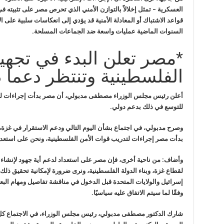
العسكرية – تمثل إخلالاً بالتوازن الأمني الذي تحرص مصر على تثبيته 
قواعد الاشتباك أو المعادلة الأمنية قد يؤدي إلى انعكاسات سلبية على
السنوات الماضية عمليات واسعة ضد الجماعات المسلحة.
*مصر تعلن البدء في تجه
الفلسطينية وتنتظر دعما د
أعلن رئيس مجلس الوزراء مصطفى
مدبولي، أن مصر بدأت إجراءات لت
للتوسع في ذلك بدعم دولي
.
وصرح مدبولي، في اجتماع بشأن اليوم التالي ودعم الاستقرار في غزة،
بدأت مصر إجراءات لتدريب قوات
الأمن الفلسطينية، ونحن على استعد
وأضاف: من ناحية أخرى، فإن مصر على استعداد لدعم أية جهود لإنشاء 
لقطاع غزة، وبناء الدولة الفلسطينية،
ونرى ضرورة لإمكانية تحقيق ذلك
إسرائيل والولايات المتحدة قبل الدخول في مناقشة تفاصيل ومهام البع
وفقًا لما سيتم الاتفاق عليه سياسيًا
.
شارك الدكتور مصطفى مدبولي، رئيس مجلس الوزراء، في الاجتماع كل