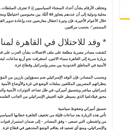
وتختلف الأرقام بشأن أعداد السجناء السياسيين إذ لا تعترف السلطات 
محلية ودولية إلى أن عددهم يتجاوز 60 ألفًا، بين
خلال الأعوام الأخيرة، فإن وتيرة اعتقال معارضين جدد وإعادة تدوير ا
المستمر”، بحسب مراقبين.
* وفد للاحتلال في القاهرة لمن
كشفت مصادر مصرية مطلعة على ملف الاتصالات بشأن الحرب على قطاع غ
بزيارة سرية إلى القاهرة مساء الاثنين، استغرقت نحو أربع ساعات، لبح
الأمنية في المناطق الحدودية بين مصر وإسرائيل وقطاع غزة.
وبحسب المصادر، فإن الوفد الإسرائيلي ضم مسؤولين بارزين من المؤس
بنظرائهم المصريين المكلفين بملفات الوضع في غزة والأوضاع الأمنية 
إسرائيلي مباشر وبتنسيق أميركي، في ظل تصاعد التوترات الأمنية وال
محور فيلادلفيا الذي يسيطر عليه الجيش الإسرائيلي من الجانب الفلسطي
تنسيق أميركي وضغوط سياسية
تأتي هذه الزيارة بعد ساعات قليلة من تخفيف القاهرة خطابها السياسي 
من واشنطن، التي تسعى – وفق المصادر – إلى ضمان استمرار قنوات ال
والإسرائيلي، ومنع أي تصعيد قد يفاقم الوضع المتدهور في قطاع غزة.