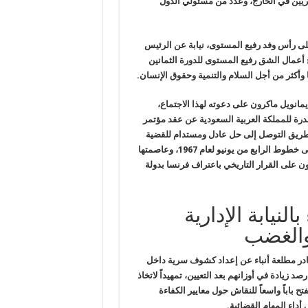
ريين في الخارج، وعدد من مسئولي الدول
على رأس
وفد رفيع المستوى، نيابة عن الرئيس
ح أعمال الشق رفيع المستوى للدورة الثمانين
وأكثر من أجل السلام والتنمية وحقوق الإنسان
.
يمانويل ماكرون على دعوته لهذا الاجتماع،
درة للمملكة العربية السعودية عن عقد
مؤتمر
ريق التوصل إلى حل عادل ومستدام للقضية
خطوط الرابع من يونيو لعام 1967،
وعاصمتها
ن على القرار التاريخي باعتراف فرنسا بدولة
نيابة الإدارية
والغضب
مصادر مطلعة أنباء عن إعداد كشوف سرية داخل
صد زيادة في أوزانهم بعد التعيين، تمهيداً لاتخاذ
 باباً واسعاً للنقاش حول معايير الكفاءة
 أداء المهام القضائية.