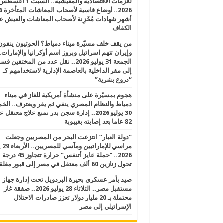
للأزمات الاقتصادية والمعيشية.. السبت 1 أغس
2026.. أوضاع قاسية لأصحاب الم
أشهر شهادات مُحْزِنة لأصحاب المعاشات والعيش ع
الكفاف
من يقف خلف مسيّرة ميناء دمياط؟ الحوثيون ينفون
وإيران تتهم اسرائيل وبروز اسم أوكرانيا والإمارات.
الجمعة 31 يوليو 2026.. نقل عدد من المختفين قسر
إلى مقر الداخلية بالعاصمة الإدارية لاستخدامهم كـ
“دروع بشرية”
هجوم بمسيّرة على منشأة أمريكية للغاز في ميناء
دمياط والنظام المصري ينفي ثم يقر ويعترف.. ال
30 يوليو 2026.. إدارة سجن بدر تمنع علاج معتقل
82 عاما بعد إصابته بغيبوبة
“دولة العبار” انتزعت البحر من المصريين وجعلت
مراسي للإ
2026.. “حملة عايز أتنفس” حرارة تتجاوز 45 درجة
تحول زنازين 60 ألف معتقل في مصر إلى قبور مغلقة
صيد بأمر عسكري بحيرة البردويل تحت إدارة جهاز
مستقبل مصر.. الثلاثاء 28 يوليو 2026.. صفقة غاز
محتملة بـ 20 مليار دولار تعزز صادرات الاحتلال
الإسرائيلي إلى مصر