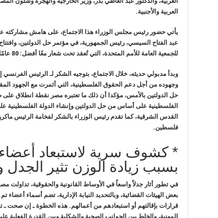
العربية، والدكتور عبد العاطي بدر،
وزير الخارجية والهجرة وشئون المص
العربية والأجنبية
.
يأتي حضور رئيس مجلس الوزراء هذا الاجتماع، على هامش مشاركته 
عبد الفتاح السيسي، رئيس الجمهورية، في
مؤتمر حل الدولتين، وافتتا
للجمعية العامة للأمم المتحدة، التي تُعقد تحت شعار معًا أفضل: 80 عامًا
وبدأ مدبولي حديثه، خلال الاجتماع، بتوجيه الشكر لـ الرئيس الفرنسي
إ
وجهوده من أجل دعم الحقوق
الفلسطينية، التي أثمرت مع الجهود المق
حل الدولتين بالأمس، مؤكدا أن ذلك ما تعتبره مصر نقطة انطلاق على
ط
الفلسطينية على أساس من حل
الدولتين وإنشاء الدولة الفلسطينية على 
القدس الشرقية، كما تقدم رئيس الوزراء بالشكر لفخامة الرئيس
ماكرو
فلسطين
.
* كشوف سرية لاستبعاد أعضاء بال
بسبب زيادة الوزن تثير الجدل 
في تطور أثار جدلاً واسعاً في الأوساط القانونية والحقوقية، تداولت 
بعض الهيئات القضائية، وبالتحديد النيابة الإدارية، تضم أسماء أعضاء تم ر
قرارات بإقالتهم أو استبعادهم من أعمالهم. هذه الخطوة ـ إن صحت ـ تفتح
المهنية، والخلط بين الجوانب الصحية والشكلية وبين القدرة الفعلية على