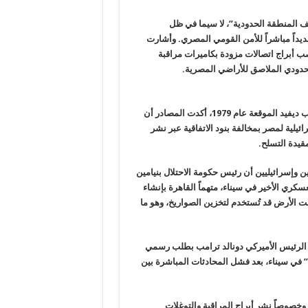
ملف المنطقة الحدودية”، لا سيما في ظل
يداً مباشراً للأمن القومي المصري. وأشارت
صب أبراج اتصالات مزودة بكاميرات مراقبة
لحدودي الملاصق للأراضي المصرية.
وفيما يتصل بالتسريبات الإعلامية حول وجود خلافات تتعلق باتفاقية كامب ديفيد الموقعة عام 1979، أكدت المصادر أن
يلية لمصر بمخالفة بنود الاتفاقية عبر نشر
قيدة التسلح.
 وإسرائيليين أن رئيس حكومة الاحتلال بنيامين
ي الأخير في سيناء، متهماً القاهرة بإنشاء
 الأرض قد تُستخدم لتخزين الصواريخ، وهو ما
اً إلى إدارة الرئيس الأميركي دونالد ترامب بطلب رسمي
ي سيناء، بعد فشل المحادثات المباشرة بين
– وخصوصاً نشر أبراج المراقبة والتوغلات