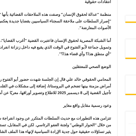
انتقادات حقوقية
منظمة “عدالة لحقوق الإنسان” وصفت هذه الملاحقات القضائية بأنها “
“إصرار السلطات على ملاحقة السجناء السياسيين بقضايا جديدة يعكس
الأصوات المعارضة”.
أما الشبكة المصرية لحقوق الإنسان فاعتبرت القضية “أغرب القضايا”،
وتمويل جماعة لأبو الفتوح في الوقت الذي يقبع فيه داخل زنزانة انفر
“أي منطق هذا؟ وأي قضاء هذا؟”.
الوضع الصحي للمعتقلين
المحامي الحقوقي خالد علي قال إن الجلسة شهدت حضور أبو الفتوح رغم
أمراض مزمنة بينها تضخم في البروستاتا، إضافة إلى مشكلات في القل
تأجيل القضية إلى 8 ديسمبر 2025 للاطلاع وتصوير أوراقها، معربًا عن أمله في صدور قرار عفو.
وعود رسمية مقابل واقع مغاير
تتزامن هذه التطورات مع حديث السلطات المتكرر عن وجود انفراجة س
من خلال “الحوار الوطني” ولجنة العفو الرئاسي. لكن في المقابل، تست
يثير تساؤلات حقيقية حول جدية الإرادة السياسية لإنهاء هذا الملف الشا