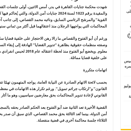
طس
عاشات المتأخرة 6
لى
والمقيدة برقم 1023 لسنة 2024 جنايات أمن الدولة، 
القوية” والمرشح الرئاسي السابق، ونائبه محمد القصاص، إلى جانب 
المحاكمات التي يواجهها الرجلان منذ اعتقالهما قبل أكثر من ثماني سن
.
يًّا
ورغم أن أبو الفتوح والقصاص ما زالا رهن الاحتجاز على خلفية قضايا سابق
وصفته منظمات حقوقية بظاهرة “تدوير القضايا” الهادفة إلى إبقاء الس
معلوم. ويخضع أبو الفتوح منذ
على خلفية قضايا مماثلة.
خميس
 عمره
اتهامات متكررة
بحسب لائحة الاتهام الصادرة عن النيابة العامة، يواجه المتهمون تهمًا
ماراتيين ومآسي للمصريين.. الأربعاء 29 يوليو
القانون” و”ارتكاب جرائم تمويل”. ورغم تكرار هذه الاتهامات في معظم 
القانوني لإعادة تدوير المحاكمات بحق معارضين سياسيين، وهو ما أثار 
أمن الدولة، بينما تُعد الثالثة بحق محمد القصاص، الذي سبق أن صدر 
الثلاثاء جلسة محاكمة أخرى في قضية منفصلة.