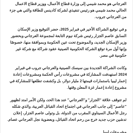
العرجاني هو محمد شيمي إلى وزارة قطاع الأعمال، ووزير قطاع الاعمال
الحالي محمد شيمي هو رئيس تنفيذي لشركة كادينس للطاقة والتي هي جزء
من العرجاني جروب.
و في توقيع الشراكة الأخير في فبراير 2025، حضر التوقيع وزير الإسكان
السابق عاصم الجزار رئيس شركة نيوم التابعة لمجموعة العرجاني وبحضور
وزير الإسكان الجديد، والموضوع تحت عين الحكومة وبموافقة منها، خصوصًا
وإنها أول مرة توقع الشركة الحكومية الصينية عقود شراكة مع شركة غير
حكومية في مصر.
وكانت الشراكة الجديدة بين سيسك الصينية والعرجاني جروب في فبراير
2024 استهدفت المشاركة في مشروعات رأس الحكمة ومشروعات إعادة
إعمار ليبيا باستمارات قيمتها 2 مليار دولار، بل وكشفت تطلعها للمشاركة في
مشروع إعادة إعمار غزة المعلن وقتها.
لم تتوقف علاقة “الجزار” و”العرجاني” عند هذا الحد، ولكن الأمر امتد
لظهور
“عاصم” إلى جانب العرجاني في اجتماع اتحاد القبائل العربية، والذي
شكله
رجل الأعمال السيناوي المقرب من الدولة، بل وتولى عاصم الجزار، إعلان
تدشين حزب جديد خرج من رحم اتحاد القبائل، وبعضوية نجل العرجاني عصام
.
مشروعات ليبيا