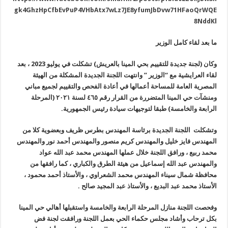
gk4GhzHpCfbEvPuP4VHbAtx7wLz7JE8yfumJbDvw71HFaoQrWQE
8NddKl
ما بعد لقاء كامل الوزير
وكان (لجنة جديدة للتقييم بحي المينا
بالعريش) تشكلت في يوليو 2023 ، بعد
لقاء العرايشية مع “الوزير ” وانتهت
اللجنة الجديدة المشكلة من الهيئة
المصرية العامة للمساحة أعمالها في أعادة
الفحص والتقييم لجميع مباني
ومنشآت حي المينا المتضررة من القرار رقم ٤٦٥
لسنة ٢٠٢١ (المرحلة
الرابعة والخامسة) طبقا لتوجيهات سيادة رئيس الجمهورية
.
وتشكلت اللجنة الجديدة برئاسة المهندس بطرس ظريف وبعضوية كلا من
المهندس فايز خليل والمهندس كريم منصور والمهندس أحمد نور والمهندس
محمد
ربيع ، ورافق اللجنة خلال عملها المهندس محمد عبد الله عواد
والمهندس عبد
الله إسماعيل من هيئة الطرق والكباري ، كما رافقها من
محافظة شمال سيناء
المهندس محمد الشعراوي ، والأستاذ أحمد محمود ،
الأستاذ محمد عبد البديع ،
والأستاذ عبد المجيد صالح
.
وفحصت اللجنة منازل المرحلة الرابعة والخامسة واستقبلها أهالي حي المينا
بكل ترحاب وأشاد مجلس حكماء الحي بعمل اللجنة ورافقت لجنة فض