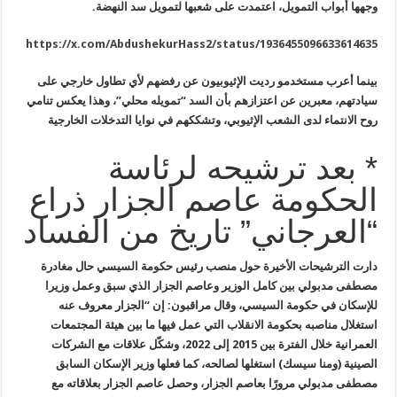
وجهها أبواب التمويل، اعتمدت على شعبها لتمويل سد النهضة.
https://x.com/AbdushekurHass2/status/1936455096633614635
بينما أعرب مستخدمو رديت الإثيوبيون عن رفضهم لأي تطاول خارجي على
سيادتهم، معبرين عن اعتزازهم بأن السد “تمويله محلي”، وهذا يعكس تنامي
روح الانتماء لدى الشعب الإثيوبي، وتشككهم في نوايا التدخلات الخارجية
* بعد ترشيحه لرئاسة
الحكومة عاصم الجزار ذراع
“العرجاني” تاريخ من الفساد
دارت الترشيحات الأخيرة حول منصب رئيس حكومة السيسي حال مغادرة
مصطفى مدبولي بين كامل الوزير وعاصم الجزار الذي سبق وعمل وزيرا
للإسكان في حكومة السيسي، وقال مراقبون: إن “الجزار معروف عنه
استغلال مناصبه بحكومة الانقلاب التي عمل فيها ما بين هيئة المجتمعات
العمرانية خلال الفترة بين 2015 إلى 2022، وشكّل علاقات مع الشركات
الصينية (ومنا سيسك) استغلها لصالحه، كما فعلها وزير الإسكان السابق
مصطفى مدبولي مرورًا بعاصم الجزار، وحصل عاصم الجزار بعلاقاته مع