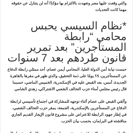
والتي وقعت عليها مصر وتعهدت بالالتزام بها
مؤكدًا أنه لن يتنازل عن حقوقه
مهما كانت التحديات
*نظام السيسي يحبس
محامي “رابطة
المستأجرين” بعد تمرير
قانون طردهم بعد 7 سنوات
حبست نيابة أمن الدولة العليا، المحامي
أيمن عصام، أحد ممثلي رابطة الدفاع
عن المستأجرين، 15 يومًا على ذمة
التحقيق، والذي ظهر في مقرها بالقاهرة
الجديدة، أمس، بعد القبض عليه في
الإسكندرية، الخميس الماضي، حسبما
قال رئيس مجلس أمناء حزب التحالف الشعبي
الاشتراكي، زهدي الشامي
.
وألقي القبض على عصام أثناء توجهه
للمشاركة في اجتماع تأسيسي لرابطة
الدفاع عن المستأجرين بالإسكندرية،
الجمعة، بمقر حزب التحالف الشعبي،
في إطار جهود الرابطة للاعتراض على مشروع
قانون الإيجار القديم الجاري
مناقشته في البرلمان، بحسب بيان الحزب
.