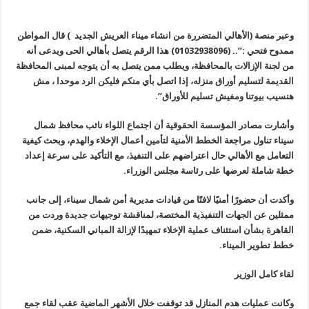
وعبر منصة (الأهالي المتضررة من انشاء ميناء العريش الجديد ) قال المواطن
ممدوح فتحي :”.. (01032938096) هذا الرقم يتصل بأهالي الحى ويدعى أنه
من لجنة الإزالات بالمحافظة، ويطلب ممن يتصل به أن يتوجه لمبنى المحافظة
القديمة لتسليم أوراق منزله، إذا اتصل بأي منكم فليكن الرد موحدا ، مش
هنسيب بيوتنا ومفيش تسليم للأوراق”.
وأشارت مصادر المؤسسة الحقوقية أن اجتماع اللواء نائب محافظ شمال
سيناء
تناول مراجعة الخطط الأمنية لتأمين أعمال الإخلاء والهدم، وبحث كيفية
التعامل مع الأهالي حال اعتراضهم على التنفيذ، مع التأكيد على سرعة إعداد
خطة شاملة لعرضها على رئاسة مجلس الوزراء
.
وأكدت أن حضورًا أمنيًا لافتًا من قيادات مديرية أمن شمال سيناء، إلى جانب
ممثلين عن الجهات التنفيذية المختصة، لمناقشة توجيهات جديدة وردت من
القاهرة بشأن استئناف عملية الإخلاء تمهيدًا لإزالة المباني السكنية، ضمن
خطط تطوير الميناء.
لقاء كامل الوزير
وكانت عمليات هدم المنازل قد توقفت خلال الأشهر الماضية عقب لقاء جمع