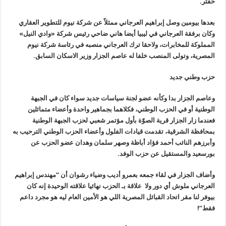
حفتر.
‏بعدها بيومين وصل إبراهيم العرجاني ممثلاً عن شركة نيوم للتطوير العقاري
وكان برفقة العرجاني في ليبيا أيضا هاني ضاحي رئيس شركة «وادي النيل»
المملوكة للمخابرات، ولاحقا ترك العرجاني منصبه في رئاسة شركة نيوم
المصرية، وتولى المنصب خلفا له عاصم الجزار وزير الاسكان السابق.
حزب وطني جديد
وعاصم الجزار بدا وكأنه عضو لجنة سياسات جديد سواء كان في الجبهة
الوطنية أو في الحزب الوطني، فكلاهما بجماهير واحدة وأعضاء متماثلين
فعندما
زار الجزار قرية الصوّة بأول مؤتمر شعبي لحزب الجبهة الوطنية
بمحافظة
الشرقية، تقدمت قيادات الفلول وأعضاء الحزب الوطني الترحيب به
وأبرزهم
النائب أحمد فؤاد أباظة وصهر سلمان وهدان عضو الحزب عن
بورسعيد والمستقيل
عن حزب الوفد
.
وأضاف الجزار في لقاء جمعه بعمرو أديب وضياء رشوان أن “مهندس إبراهيم
العرجاني ملوش أي دور ولا علاقة بـ الحزب نهائيا علاقته الوحيدة إنه كان
بيوفر لنا مقر اتحاد القبائل المصرية اللي هو الأمين العام ليه هو مجرد
داعم
فقط
”!