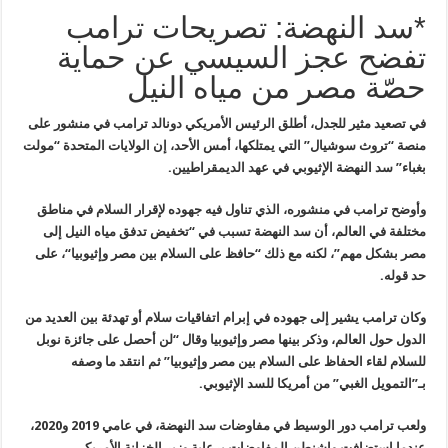
*سد النهضة: تصريحات ترامب
تفضح عجز السيسي عن حماية
حصّة مصر من مياه النيل
في تصعيد مثير للجدل، أطلق الرئيس الأمريكي دونالد ترامب في منشور على
منصة “تروث سوشيال” التي يمتلكها، أمس الأحد، إن الولايات المتحدة “مولت
بغباء” سد النهضة الإثيوبي في عهد الديمقراطيين
.
وأوضح ترامب في منشوره، الذي تناول فيه جهوده لإقرار السلام في مناطق
مختلفة في العالم، أن سد النهضة تسبب في “تخفيض تدفق مياه النيل إلى
مصر بشكل مهم”، لكنه مع ذلك “حافظ على السلام بين مصر وإثيوبيا“، على
حد قوله
.
وكان ترامب يشير إلى جهوده في إبرام اتفاقيات سلام أو تهدئة بين العديد من
الدول حول العالم، وذكر بينها مصر وإثيوبيا وقال “لن أحصل على جائزة نوبل
للسلام لقاء الحفاظ على السلام بين مصر وإثيوبيا” ثم انتقد ما وصفه
بـ”التمويل الغبي” من أمريكا للسد الإثيوبي
.
ولعب ترامب دور الوسيط في مفاوضات سد النهضة، في عامي 2019 و2020،
عندما استضافت واشنطن المفاوضات برعاية وزير الخزانة الأمريكي