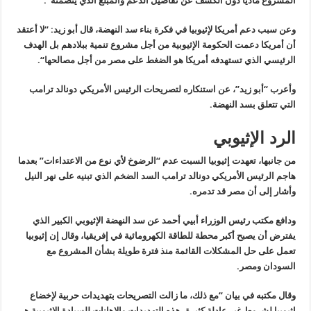
المشروع ماديًا دون الكشف عن تفاصيل الدعم والمبلغ الذي يتضمنه
“.
وعن سبب دعم أمريكا لإثيوبيا في فكرة بناء سد النهضة، قال أبو زيد: “لا أعتقد
أن أمريكا دعمت الحكومة الإثيوبية من أجل مشروع تنمية ببلادهم بل الهدف
الرئيسي الذي تستهدفه أمريكا هو الضغط على مصر من أجل مصالحها
“.
وأعرب “أبو زيد”، عن استنكاره لتصريحات الرئيس الأمريكي دونالد ترامب
التي تتعلق بسد النهضة
.
الرد الإثيوبي
من جانبها، تعهدت إثيوبيا السبت عدم “الرضوخ لأي نوع من الاعتداءات” بعدما
هاجم الرئيس الأمريكي دونالد ترامب السد الضخم الذي تبنيه على نهر النيل
وأشار إلى أن مصر قد تدمره
.
ودافع مكتب رئيس الوزراء أبيي أحمد عن سد النهضة الإثيوبي الكبير الذي
يفترض أن يصبح أكبر محطة للطاقة الكهرومائية في إفريقيا، وقال إن إثيوبيا
تعمل على حل المشكلات القائمة منذ فترة طويلة بشأن المشروع مع
السودان ومصر
.
وقال مكتبه في بيان “مع ذلك، ما زالت التصريحات بتهديدات حربية لإخضاع
إثيوبيا لشروط غير عادلة كثيرة. هذه التهديدات والإهانات للسيادة الإثيوبية هي