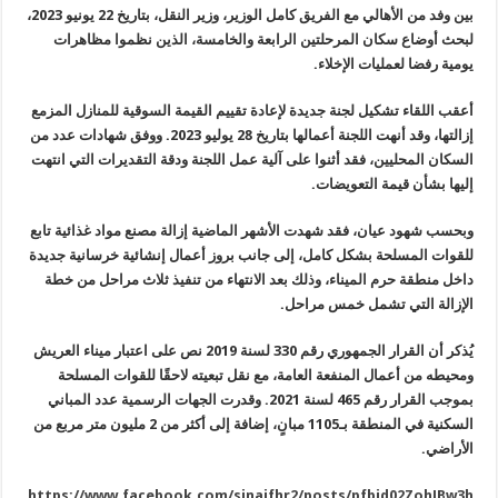
بين وفد من الأهالي مع الفريق كامل الوزير، وزير النقل، بتاريخ 22 يونيو 2023،
لبحث أوضاع سكان المرحلتين الرابعة والخامسة، الذين نظموا مظاهرات
يومية رفضا لعمليات الإخلاء.
أعقب اللقاء تشكيل لجنة جديدة لإعادة تقييم القيمة السوقية للمنازل المزمع
إزالتها، وقد أنهت اللجنة أعمالها بتاريخ 28 يوليو 2023. ووفق شهادات عدد من
السكان المحليين، فقد أثنوا على آلية عمل اللجنة ودقة التقديرات التي انتهت
إليها بشأن قيمة التعويضات.
وبحسب شهود عيان، فقد شهدت الأشهر الماضية إزالة مصنع مواد غذائية تابع
للقوات المسلحة بشكل كامل، إلى جانب بروز أعمال إنشائية خرسانية جديدة
داخل منطقة حرم الميناء، وذلك بعد الانتهاء من تنفيذ ثلاث مراحل من خطة
الإزالة التي تشمل خمس مراحل.
يُذكر أن القرار الجمهوري رقم 330 لسنة 2019 نص على اعتبار ميناء العريش
ومحيطه من أعمال المنفعة العامة، مع نقل تبعيته لاحقًا للقوات المسلحة
بموجب القرار رقم 465 لسنة 2021. وقدرت الجهات الرسمية عدد المباني
السكنية في المنطقة بـ1105 مبانٍ، إضافة إلى أكثر من 2 مليون متر مربع من
الأراضي.
https://www.facebook.com/sinaifhr2/posts/pfbid02ZohJBw3h