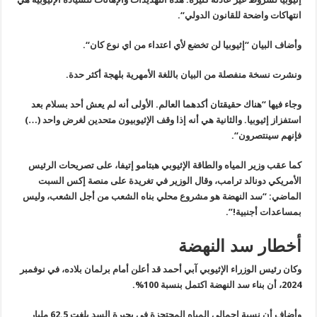
انتهاكات واضحة للقانون الدولي
“.
وأضاف البيان “إثيوبيا لن تخضع لأي اعتداء من اي نوع كان
“.
ونشرت نسخة منفصلة من البيان باللغة الأمهرية بلهجة أكثر حدة
.
وجاء فيها “هناك حقيقتان أكدهما العالم. الأولى أنه لم يعش أحد بسلام بعد
استفزاز إثيوبيا. والثانية هي أنه إذا وقف الإثيوبيون متحدين لغرض واحد (…)
فإنهم سينتصرون
“.
كما عقب وزير المياه والطاقة الإثيوبي هبتامو إتيفا، على تصريحات الرئيس
الأمريكي دونالد ترامب، وقال الوزير في تغريدة على منصة إكس السبت
الماضي: “سد النهضة هو مشروع محلي بناه الشعب من أجل الشعب، وليس
بمساعدات أجنبية!”.
أخطار سد النهضة
وكان رئيس الوزراء الإثيوبي آبي أحمد قد أعلن أمام برلمان بلاده، في نوفمبر
2024، أن بناء سد النهضة اكتمل بنسبة 100
%.
وأضاف أن نسبة إجمالي المياه المحتجزة في بحيرة السد بلغت 62.5 مليار