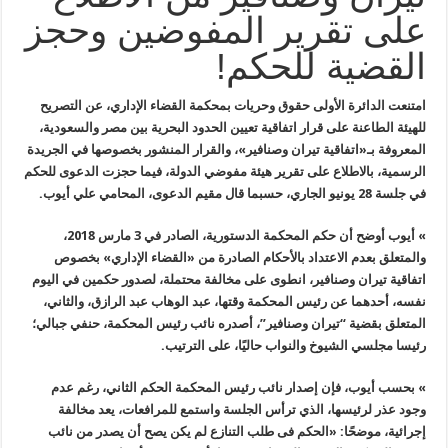
على تقرير المفوضين وحجز
القضية للحكم!
امتنعت الدائرة الأولى
حقوق وحريات بمحكمة القضاء الإداري، عن التصريح
للهيئة الطاعنة على
قرار اتفاقية تعيين الحدود البحرية بين مصر والسعودية،
المعروفة بـ«اتفاقية
تيران وصنافير»، والقرار المنشور بخصوصها في الجريدة
الرسمية، بالاطلاع
على تقرير هيئة مفوضي الدولة، فيما حجزت الدعوى للحكم
في جلسة 28 يونيو
الجاري، حسبما قال مقيم الدعوى، المحامي علي أيوب.
»
أيوب أوضح أن حكم
المحكمة الدستورية، الصادر في 3 مارس 2018،
والمتعلق بعدم الاعتداد
بالأحكام الصادرة من «القضاء الإداري» بخصوص
اتفاقية تيران وصنافير، انطوى
على مخالفة محتملة، لصدور حكمين في اليوم
نفسه، أحدهما عن رئيس المحكمة
وقتها، عبد الوهاب عبد الرازق، والثاني،
المتعلق بقضية “تيران وصنافير”،
أصدره نائب رئيس المحكمة، حنفي جبالي؛
رئيسا مجلسي الشيوخ والنواب حاليًا،
على الترتيب
.
»
بحسب أيوب، فإن إصدار
نائب رئيس المحكمة الحكم الثاني، رغم عدم
وجود عذر لرئيسها، الذي ترأس
الجلسة واستمع للمرافعات، يعد مخالفة
إجرائية، موضحًا: «الحكم فى طلب
التنازع لم يكن يصح أن يصدر من نائب