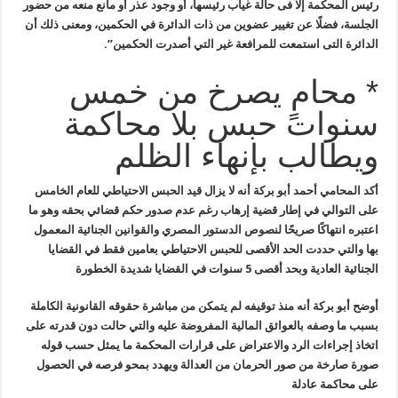
رئيس المحكمة إلا فى حالة غياب رئيسها،
أو وجود عذر أو مانع منعه من حضور
الجلسة، فضلًا عن تغيير عضوين من ذات
الدائرة في الحكمين، ومعنى ذلك أن
الدائرة التى استمعت للمرافعة غير التي
أصدرت الحكمين”.
* محامٍ يصرخ من خمس
سنوات حبس بلا محاكمة
ويطالب بإنهاء الظلم
أكد المحامي أحمد أبو بركة أنه لا
يزال قيد الحبس الاحتياطي للعام الخامس
على التوالي في إطار قضية إرهاب
رغم عدم صدور حكم قضائي بحقه وهو ما
اعتبره انتهاكًا صريحًا لنصوص الدستور
المصري والقوانين الجنائية المعمول
بها والتي حددت الحد الأقصى للحبس
الاحتياطي بعامين فقط في القضايا
الجنائية العادية وبحد أقصى 5 سنوات في
القضايا شديدة الخطورة
أوضح أبو بركة أنه منذ توقيفه لم يتمكن من
مباشرة حقوقه القانونية الكاملة
بسبب ما وصفه بالعوائق المالية المفروضة
عليه والتي حالت دون قدرته على
اتخاذ إجراءات الرد والاعتراض على قرارات
المحكمة ما يمثل حسب قوله
صورة صارخة من صور الحرمان من العدالة ويهدد بمحو
فرصه في الحصول
على محاكمة عادلة