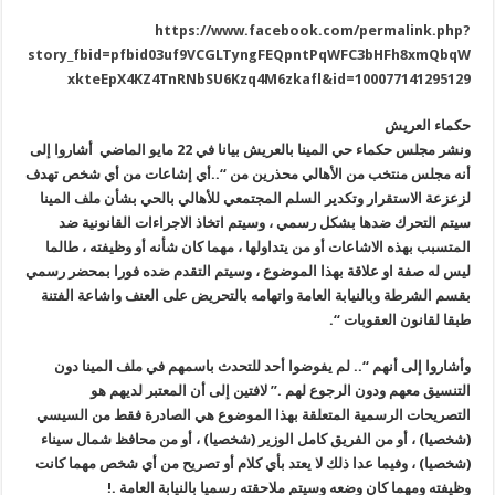
https://www.facebook.com/permalink.php?
story_fbid=pfbid03uf9VCGLTyngFEQpntPqWFC3bHFh8xmQbqW
xkteEpX4KZ4TnRNbSU6Kzq4M6zkafl&id=100077141295129
حكماء العريش
ونشر مجلس حكماء حي المينا بالعريش بيانا في 22 مايو الماضي أشاروا إلى
أنه مجلس منتخب من الأهالي محذرين من “..أي إشاعات من أي شخص تهدف
لزعزعة
الاستقرار وتكدير السلم المجتمعي للأهالي بالحي بشأن ملف المينا
سيتم
التحرك ضدها بشكل رسمي ، وسيتم اتخاذ الاجراءات القانونية ضد
المتسبب بهذه
الاشاعات أو من يتداولها ، مهما كان شأنه أو وظيفته ، طالما
ليس له صفة او
علاقة بهذا الموضوع ، وسيتم التقدم ضده فورا بمحضر رسمي
بقسم الشرطة
وبالنيابة العامة واتهامه بالتحريض على العنف واشاعة الفتنة
طبقا لقانون
العقوبات
“.
وأشاروا إلى أنهم “.. لم يفوضوا أحد للتحدث باسمهم في ملف المينا دون
التنسيق معهم ودون الرجوع لهم .” لافتين إلى أن المعتبر لديهم هو
التصريحات
الرسمية المتعلقة بهذا الموضوع هي الصادرة فقط من السيسي
(شخصيا) ، أو من
الفريق كامل الوزير (شخصيا) ، أو من محافظ شمال سيناء
(شخصيا) ، وفيما عدا
ذلك لا يعتد بأي كلام أو تصريح من أي شخص مهما كانت
وظيفته ومهما كان وضعه
وسيتم ملاحقته رسميا بالنيابة العامة
.!