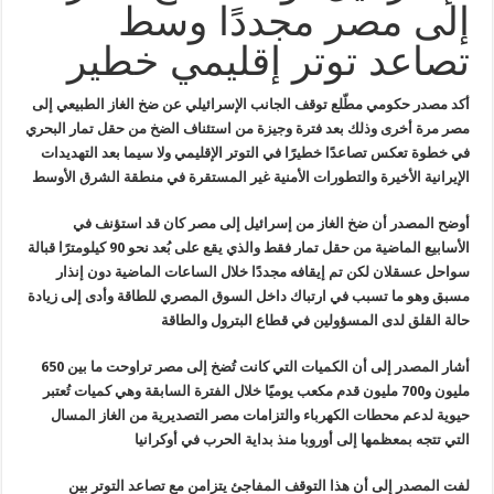
إلى مصر مجددًا وسط
تصاعد توتر إقليمي خطير
أكد مصدر حكومي مطّلع توقف الجانب
الإسرائيلي عن ضخ الغاز الطبيعي إلى
مصر مرة أخرى وذلك بعد فترة وجيزة من
استئناف الضخ من حقل تمار البحري
في خطوة تعكس تصاعدًا خطيرًا في التوتر
الإقليمي ولا سيما بعد التهديدات
الإيرانية الأخيرة والتطورات الأمنية غير
المستقرة في منطقة الشرق الأوسط
أوضح المصدر أن ضخ الغاز من إسرائيل إلى
مصر كان قد استؤنف في
الأسابيع الماضية من حقل تمار فقط والذي يقع على بُعد
نحو 90 كيلومترًا قبالة
سواحل عسقلان لكن تم إيقافه مجددًا خلال الساعات
الماضية دون إنذار
مسبق وهو ما تسبب في ارتباك داخل السوق المصري للطاقة
وأدى إلى زيادة
حالة القلق لدى المسؤولين في قطاع البترول والطاقة
أشار المصدر إلى أن الكميات التي كانت
تُضخ إلى مصر تراوحت ما بين 650
مليون و700 مليون قدم مكعب يوميًا خلال
الفترة السابقة وهي كميات تُعتبر
حيوية لدعم محطات الكهرباء والتزامات مصر
التصديرية من الغاز المسال
التي تتجه بمعظمها إلى أوروبا منذ بداية الحرب
في أوكرانيا
لفت المصدر إلى أن هذا التوقف المفاجئ
يتزامن مع تصاعد التوتر بين