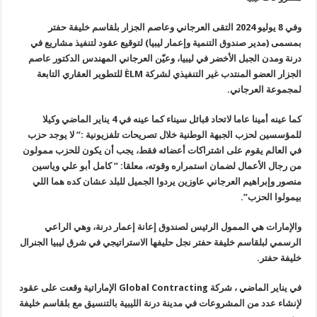
وفي 8 يوليو 2024 التقى العرجاني وعاصم الجزار
بلقاسم
خليفة حفتر
بمسمى (مدير صندوق التنمية وإعمار ليبيا) لتوقيع عقود لتنفيذ
مشاريع في
درنة ومدن الجبل الأخضر في ليبيا، وعيّن العرجاني المهندس
الدكتور عاصم
الجزار العضو المنتدب غير التنفيذي لشركة
ÈLM
للتطوير العقاري التابعة
لمجموعة العرجاني
.
كما عينه أمينا عاما لاتحاد قبائل سيناء كما عينه في 4 يناير الماضي
وكيلا
للمؤسسين لحزب الجبهة الوطنية خلال تصريحات تلفزيونية :” لا يوجد حزب
في العالم يقوم على اشتراكات أعضائه فقط، يجب أن يكون للحزب ممولون
من
رجال الأعمال لضمان استمراره وقوته، معلقا: ” كامل أبو علي وياسين
منصور
وإبراهيم العرجاني عاوزين يردوا الجميل للبلد عشان كده هما اللي
بيمولوا
الحزب
”.
و‏الإمارات هي الممول الرئيس لصندوق إعانة إعمار درنة، وهي الراعي
الرسمي لبلقاسم خليفة حفتر نجل حليفها الاستراتيجي في شرق ليبيا الجنرال
خليفة حفتر.
‏في يناير الماضي ، شركة
Global Contracting
الإماراتية وقعت على عقود
لإنشاء عدد من المشروعات في مدينة درنة الليبية بالتنسيق مع بلقاسم خليفة