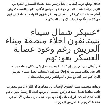
2022
، وقبلها تولى أيضًا كان نائبًا لرئيس هيئة القضاء العسكري لفترة من
الزمن، وفقًا لمنصبه الحالي هو عضو المجلس الأعلى للقوات المسلحة، وهو
أعلى
سلطة عسكرية في البلاد، وينوط بكل شؤون القوات المسلحة، ويتكون
من 25
ضابطًا من قيادات الإدارات العسكرية
.
*عسكر شمال سيناء
يستأنفون إخلاء منطقة ميناء
العريش رغم وعود عصابة
العسكر بعودتهم
قال أهالي من العريش: إن “أرقاما محددة تتصل بكل سكان منطقة ميناء
العريش تطلب منهم سرعة إخلاء منازلهم لاستئناف العمل بميناء العريش
الذي أقيم على أنقاض منازل المواطنين وبتعويضات مخلة”.
ونقلت مؤسسة سيناء لحقوق الإنسان عن مصادرها أن اللواء عاصم سعدون،
نائب محافظ شمال سيناء، ترأس السبت 21 يونيو، اجتماعًا رسميًا بديوان عام
المحافظة، لبحث تطورات ملف إخلاء وهدم ما تبقى من مساكن الأهالي في
منطقة “حرم ميناء العريش البحري”.