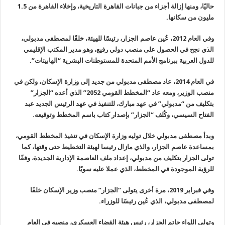
حاليًا، ومنها إزالة أجزاء من جبانات القاهرة التاريخية، وإخلاء القاهرة من 1.5
مليون من سكانها.
وفي العام 2012، عُين عاصم الجزار، رئيسًا للهيئة، خلفًا لمصطفى مدبولي،
الذي نجح في الحصول على منصب دولي رفيع، وهو مدير المكتب الإقليمي
للدول العربية ببرنامج الأمم المتحدة للمستوطنات البشرية “الهابيتات”.
في العام 2014، عاد مصطفى مدبولي من جديد إلى وزارة الإسكان، ولكن في
منصب الوزير، ومعه عاد “المخطط القومي 2052” الذي أعده “الجزار”
بتكليف من “مدبولي” في عهد مبارك، للتنفيذ في عهد الرئيس الجديد عبد
الفتاح السيسي، وكُلف “الجزار” بإصدار كتاب باسم المخطط وتوقيعه.
وبدأ مصطفى مدبولي خلال توليه وزارة الإسكان في تنفيذ المخطط القومي،
بمساعدة عاصم الجزار، والذي مازال رئيسا لهيئة التخطيط حتى وقتها، كما
تولى
الجزار بتكليف من مدبولي، إعداد ملف العاصمة الإدارية الجديدة، وفقًا
للرؤية الموجودة في المخطط، الذي عملا عليه سويًا
.
وفي فبراير 2019، مرة أخرى يتولى “الجزار” منصب وزير الإسكان خلفًا
لمصطفى مدبولي، الذي عُين رئيسًا للوزراء.
وتولى اللواء حاتم الجزار، رئيس هيئة القضاء العسكري، منصبه في العام