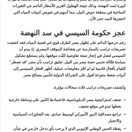
كبيرة لسد النهضة، وذلك نتيجة الهطول الغزير للأمطار الناجم عن التغيرات
المناخية في منطقة حوض النيل، مما أسهم في تعويض كميات المياه التي
احتجزها السد حتى الآن
.
عجز حكومة السيسي في سد النهضة
رغم حرصها الدائم على إظهار مصر كطرف قوي في قضية المياه، فقد كشفت
تصريحات ترامب بالممارسة عن هشاشة الموقف المصري. إذ يبدو أن
السيسي فشل في إنجاز صفة تفاوضية تُثبّت موقفها، ولم يستطع تشكيل
سياسة فعّالة تحمي حصة مصر من النيل. تعليق ترامب بأن مصر “قد تضطر”
للقيام بأفعال قاسية لو لم تُجْرَ مفاوضات عملية، أظهر افتقار السيسي إلى
أدوات ضغط متنوعة تُعول على الشراكة الدولية لتأمين مصالح مصر.
وكشفت تصريحات ترامب ثلاث سجالات مؤثرة
:
ضعف استراتيجية مصر الدبلوماسية، فاعتمادها الكبير على وساطة خارجية
يجعلها تبدو في موقع ضعيف
.
تراجع مصداقية الدور الأميركي كوسيط حيادي، بعد التجاوزات السياسية
والانحياز
.
يقظة الحس الوطني الإثيوبي الذي لا يرحب بأي تدخل خارجي في شأن