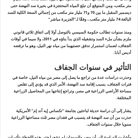
متر مكعب، ومن المتوقع أن تبلغ المياه المحتجزة في بحيرة سد النهضة حتى
ديسمبر المقبل ما بين 70 و71 مليار متر مكعب من إجمالي السعة الكلية للسد
البالغة 74 مليار متر مكعب.، وفقًا لـ”الجزيرة مباشر”
ومنذ سنوات تطالب حكومة السيسي بالتوصل أولا إلى اتفاق ثلاثي قانوني
ملزم بشأن ملء السد وتشغيله الذي بدأ بناؤه في 2011، ولا سيما في أوقات
الجفاف، لضمان استمرار تدفق حصتيهما من مياه نهر النيل، وهو ما ترفضه
أديس أبابا
.
التأثير في سنوات الجفاف
وحذرت دراسات عدة من تراجع ما يصل إلى مصر من مياه النيل، خاصة في
فترات الجفاف، بسبب إقامة سد النهضة، الأمر الذي قد يؤدي إلى تقلص
مساحة الأراضي الزراعية في مصر، وتراجع إنتاجها من المحاصيل الزراعية
المختلفة
.
يشار إلى أن دراسة حديثة لباحثين بجامعة “تكساس إيه آند إم” الأمريكية
حذرت من أن سد النهضة قد يتسبب في فقدان مصر ثلث مساحتها الزراعية
سنويا خلال سنوات الجفاف
.
وأشارت الدراسة إلى أن مصر والسودان لم تشعرا حتى هذه اللحظة بتأثيرات