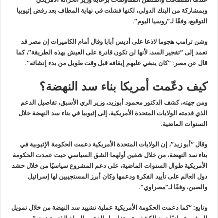
وبمشاركة من البنك الدولي، لكنها فشلت في نهاية المطاف بعد رفض إثيوبيا
التوقيع، وفقًا لـ”روسيا اليوم”
.
وشن ترامب هجوما لاذعا على أديس أبابا وقال أمام الكاميرات إن مصر قد
تعمد إلى “تفجير السد، لأنها لن تكون قادرة على العيش بهذه الطريقة”، كما
قال عن مصر: “كان ينبغي عليهم إيقافه قبل وقت طويل من بدء إنشائه
“.
كيف دعّمت أمريكا بناء سد النهضة؟
ومن جهته، كشف الدكتور محمود أبوزيد، وزير الري الأسبق، تفاصيل الدعم
الذي قدمته الولايات المتحدة الأمريكية، إلى إثيوبيا في بناء سد النهضة خلال
السنوات الماضية.
وقال “أبو زيد”، إن الولايات المتحدة الأمريكية دعمت الحكومة الإثيوبية في
بناء سد النهضة، من خلال شقين أولهما الشق السياسي حيث عمدت الحكومة
الأمريكية طوال السنوات الماضية، على دعم المشروع سياسيًا من خلال حشد
دول العالم على تأييد الفكرة ودعمها وكان أبرز المستجيبين لها إسرائيل
والصين، وفقًا لـ”مصراوي”
.
وتابع: “كما دعمت الحكومة الأمريكية عملية تشييد سد النهضة من خلال تمويل