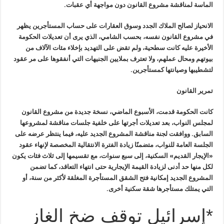
الماسة لمناقشة مشروع القانون دون مواجهة أي
عقبات
.
الانحياز لصالح الملاك الجدد وسوق
العقارات على حساب المستأجرين يظهر
في مشروع القانون نفسه، بحسب الشامي،
الذي يرى أن تعديلات الحكومة
الأخيرة عليه كانت سطحية، ولم تقض على التهديد
بإخلاء مئات الآلاف من
بيوتهم ومحال عملهم، ولا تعترف بملايين الجنيهات
التي أنفقوها على مر عقود
لتشطيبها وصيانتها كمستأجرين
.
تمرير القانون
كانت الحكومة قدمت، الأسبوع الماضي،
نسخة جديدة من مشروع القانون
لمجلس النواب، بعد تعديلات أجرتها على خلفية
جلسات مناقشة لمشروعها
السابق. ووافقت لجنة مناقشة المشروع الجديد عليه،
فيما ينتظر عرضه على
الجلسة العامة للنواب، متضمنًا زيادة الفترة
الانتقالية المخصصة لإنهاء عقود
«الإيجار القديم» السكنية، إلى سبع سنوات،
مع تقسيمها إلى ثلاث فئات يكون
لكل منها حد أدنى لزيادة القيمة الإيجارية
حتى انتهاء التعاقد، كما تضمن
المشروع الجديد إمكانية فتح الشقق المستأجرة
المغلقة لأكثر من سنة، أو
التي يمتلك مستأجرها شقة سكنية أخرى
.
*إسرائيل توقف ضخ الغاز