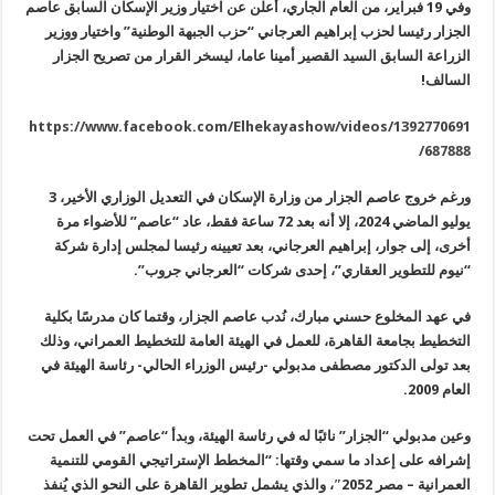
وفي 19 فبراير، من العام الجاري، أعلن عن اختيار وزير الإسكان السابق
عاصم
الجزار رئيسا لحزب إبراهيم العرجاني “حزب الجبهة الوطنية” واختيار
ووزير
الزراعة السابق السيد القصير أمينا عاما، ليسخر القرار من تصريح
الجزار
السالف
!
https://www.facebook.com/Elhekayashow/videos/1392770691
687888/
ورغم خروج عاصم الجزار من وزارة الإسكان في التعديل الوزاري الأخير، 3
يوليو الماضي 2024، إلا أنه بعد 72 ساعة فقط، عاد “عاصم” للأضواء مرة
أخرى، إلى جوار، إبراهيم العرجاني، بعد تعيينه رئيسا لمجلس إدارة شركة
“نيوم للتطوير العقاري”، إحدى شركات “العرجاني جروب”.
في عهد المخلوع حسني مبارك، نُدب عاصم الجزار، وقتما كان مدرسًا بكلية
التخطيط بجامعة القاهرة، للعمل في الهيئة العامة للتخطيط العمراني، وذلك
بعد تولى الدكتور مصطفى مدبولي -رئيس الوزراء الحالي- رئاسة الهيئة في
العام 2009.
وعين مدبولي “الجزار” نائبًا له في رئاسة الهيئة، وبدأ “عاصم” في العمل تحت
إشرافه على إعداد ما سمي وقتها: “المخطط الإستراتيجي القومي للتنمية
العمرانية – مصر 2052″، والذي يشمل تطوير القاهرة على النحو الذي يُنفذ