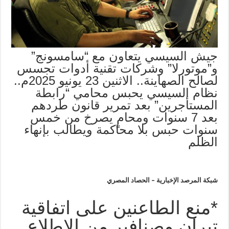
جيش السيسي يتعاون مع “سامسونج”
و”موتورلا” وشركات تقنية أدوات تجسس
لصالح الصهاينة.. الاثنين 23 يونيو 2025م..
نظام السيسي يحبس محامي “رابطة
المستأجرين” بعد تمرير قانون طردهم
بعد 7 سنوات ومحامٍ يصرخ من خمس
سنوات حبس بلا محاكمة ويطالب بإنهاء
الظلم
شبكة المرصد الإخبارية – الحصاد المصري
*منع الطاعنين على اتفاقية
تيران وصنافير من الاطلاع