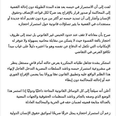
لفت إلى أن الاستمرار في حبسه بعد هذه
المدة الطويلة دون إحالة القضية
إلى المحاكمة أو صدور قرار بالإفراج يعد
ضربًا لكل قواعد الإنصاف وحقوق
الإنسان وأشار إلى أن تمديد حبسه تم أكثر من
مرة دون تقديم أدلة جديدة أو
مستجدات في القضية ما يثير تساؤلات قانونية
حول استمرار احتجازه
صرح بأن معاناته لا تقف عند حدود الحبس
غير القانوني بل تمتد إلى ظروف
احتجاز بالغة القسوة حيث لا يتمكن من مقابلة
محاميه بسهولة ولا تتوفر له
الإمكانيات التي تكفل له الدفاع عن نفسه وهو
ما اعتبره دليلاً على غياب مبدأ
تكافؤ الفرص في التقاضي
استنكر بشدة تجاهل طلباته المتكررة بعرض
حالته أمام قاضٍ مستقل ينظر
في مشروعية استمرار حبسه وناشد السلطات المصرية
التدخل العاجل لإنهاء
هذا الظلم الواقع عليه وتطبيق القانون نصًا وروحًا
بما يضمن الإفراج الفوري
عنه أو إحالته للمحاكمة دون إبطاء
أعلن أنه سيلجأ إلى كل الوسائل القانونية
المتاحة داخليًا ودوليًا إذا استمر هذا
الوضع الذي وصفه بالجائر وناشد
المنظمات الحقوقية والجهات المعنية
بالعدالة متابعة قضيته لضمان حقه في
الحرية والمحاكمة العادلة
زعم أن استمرار احتجازه يمثل خرقًا صريحًا
لمواثيق حقوق الإنسان الدولية