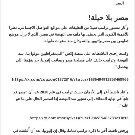
السد.
مصر بلا حيلة!
وأثار منشور ترامب سيلا من التعليقات على مواقع التواصل الاجتماعي، نظرا
للأهمية الكبرى التي يحظى بها ملف سد النهضة في مصر، الذي لا يزال موضع
تفاوض بين مصر وإثيوبيا والسودان منذ سنوات طويلة
.
وكتبت إحدى الناشطات على منصة إكس “الديمقراطيين مولوا بناء سد
النهضة، وترامب خايف على مصلحة مصر وبيعاقب إثيوبيا. حد يفهّمنا اللي
بيحصل
”.
https://x.com/zouzou01872316/status/1936494913853468966
وأعاد ناشط آخر إلى الأذهان حديث ترامب في عام 2020 عن أن “مصر قد
تلجأ في نهاية المطاف إلى تفجير سد النهضة إذا استمر الحال على ما هو
عليه”.
https://x.com/msr3y1/status/1936515403733233816
ورفض ناشط آخر ما ذكره ترامب تماما، وقال إن إثيوبيا، بعد أن أُغلقت في