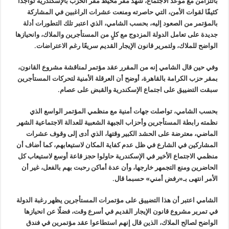
بالتزامن مع موعد الاجتماع، شهد مقر
محيط مقر الحزب بالإسكندرية تواجدًا
كثيفًا لقوات الأمن، التي حاصرته ومنعت
عشرات الراغبين في المشاركة
بالمؤتمر من الصعود إليه، بحسب الشامي، الذي
اعتبر تلك التطورات أدلة
جديدة على تعامل الدولة المزدوج مع كلٍ من
المستأجرين والملاك، وانحيازها
الواضح للملاك، ولتمرير قانون الإيجار
القديم سريعًا رغم الاعتراضات
.
وفي حين قال الشامي إنه من المقرر عقد
مؤتمر لمناقشة مشروع القانون،
بمقر حزب الكرامة بالقاهرة، أوضح أن العرقلة
الأمنية لتحركات المستأجرين
سبقت التضييق على اجتماع الإسكندرية والقبض على
عصام
.
بحسب الشامي، تواصلت جهات أمنية مع
منظمي المؤتمر الواسع الذي
نظمته رابطة المستأجرين وأحزاب الجبهة الشعبية
للعدالة الاجتماعية الشهر
الماضي، معترضة على الحشد الكبير وقتها، الذي أدى
إلى وقوف عشرات
المشاركين في الشارع في ظل عدم كفاية المكان لاستيعابهم،
كما أضاف أن
منظمي الاجتماع الأخير في الإسكندرية حاولوا حجز قاعة أوسع
لاستيعاب كل
الحاضرين ومنع التجمهر خارجها، وأن عدة أماكن رحبت بهم بالفعل،
غير أن
الأمر انتهى بـ«رفض أمني» حسبما قال
.
الشامي اعتبر أن هذا التضييق على
مؤتمرات المستأجرين يظهر رغبة الدولة
في تمرير مشروع قانون الإيجار القديم
في أسرع وقت، فضلًا عن انحيازها
الواضح لصالح الملاك، الذين قال إنهم
استطاعوا عقد مؤتمرين في فندق