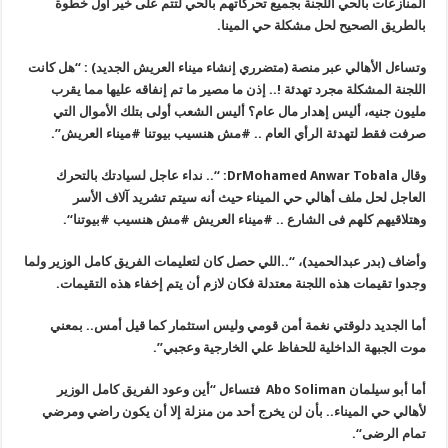
المنازعات بالحي اللجنة بجميع تحركاتهم بالحي لتتم على خير أول خطوة
بالطريق الصحيح لحل مشكلة حي المينا.
وتساءل الأهالي عبر منصة (متضرري إنشاء ميناء العريش الجديد) : “هل كانت
اللجنة المشكلة مجرد تهدئة !.. إذن ما مصير ما تم إنفاقه عليها مما يقرب
مليون جنيه، أليس إهدار مال عام؟ أليس الشعب أولى بتلك الأموال التي
صرفت فقط لتهدئة الرأي العام .. #مش هنسيب بيوتنا #ميناء العريش”.
وقال
DrMohamed Anwar Tobala: “..
نداء عاجل لسيادتك بالتحرك
العاجل لحل ملف أهالي حي الميناء حيث أنه
سيتم تشريد آلاف الأسر
وهتلاقيهم كلهم فى الشارع .. #ميناء العريش #مش
هنسيب #بيوتنا
“.
وأضاف (بدر عبدالحميد)، “..اللي حصل كان لتعليمات الفريق كامل الوزير
ولما
وجدوا تقيمات هذه اللجنة معتدلة فكان لازم أن يتم إخفاء هذه التقيمات
.
أما الجديد دلوقتي نغمة أمن قومي وليس استثمار كما قيل أمس.. بمعني
موت الجبهة الداخلية للحفاظ علي الخارجية وعجبي”.
أما أبو سيلمان
Abo Soliman
فتساءل “أين وعود الفريق كامل الوزير
لأهالي حي الميناء.. بأن لن يخرج أحد من منزلة إلا أن يكون راضي ومرضي
تمام الرضى
“.