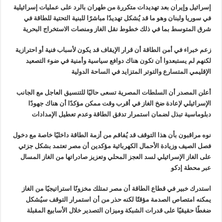
إسرائيل وإيران بعد تهديدات متكررة من طهران
بالرد على عمليات إسرائيلية
في سوريا ولبنان وهو ما قد يُشكل تهديدًا
مباشرًا للبنية التحتية للطاقة في
شرق المتوسط بما في ذلك خطوط نقل الغاز
ومنصات الاستخراج البحرية
زعم خبراء في أمن الطاقة أن قرار الإيقاف
قد يكون لأسباب فنية أو احترازية
لكنهم لم يستبعدوا أن تكون هناك دوافع
سياسية وأمنية في ضوء التصعيد
الإقليمي المتسارع والتوتر المتزايد في
الساحة الدولية
أعلن المصدر أن السلطات المصرية تسعى
حاليًا للتنسيق العاجل مع الجانب
الإسرائيلي لإعادة ضخ الغاز في أقرب وقت
ممكن مؤكدًا أن هناك جهودًا
دبلوماسية تبذل لضمان استمرار تدفق الطاقة وعدم
تعطيل الإمدادات
نوه مراقبون بأن هذا التوقف قد يُفاقم من
أزمة الطاقة داخليًا خاصة مع دخول
فصل الصيف وزيادة الأحمال الكهربائية
مؤكدين أن مصر تعتمد بشكل جزئي
على الغاز الإسرائيلي لسد العجز المحلي
وتعزيز صادراتها من الغاز المسال
عبر محطة إدكو
استدرك خبير في قطاع الطاقة أن مصر تمتلك
مخزونًا استراتيجيًا من الغاز
يمكنه امتصاص الصدمة مؤقتًا لكنه حذر من أن
استمرار التوقف سيُشكل
ضغطًا حقيقيًا على قدرات الشبكة وميزان التصدير خلال
الأسابيع المقبلة