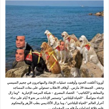
أوروبا أغلقت الحدود وأوقفت عمليات الإنقاذ والمهاجرون في جحيم السيسي
وحفتر.. الجمعة 29 مارس.. أوقاف الانقلاب تستولي على مئات المساجد
والمعاهد و”الكتاتيب” الحصاد المصري – شبكة المرصد الإخبارية *وما زال
النداء متواصلًا.. “الحياة للبلتاجي” وتستمر الإدانات مر نحو 9 أيام على نداء
أحرار العالم “الحياة للبلتاجي”، وما يزال الأكاديمي بطب الأزهر والمحكوم
عليه بثلاثة إعدامات وأرقام من المؤبدات …