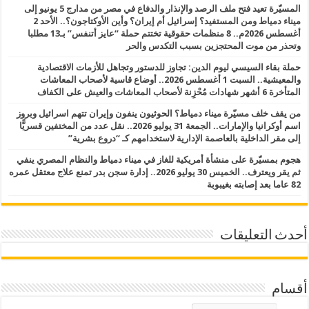
المسيّرة تعيد فتح ملف الرصد والإنذار والدفاع في مصر من مدارج 5 يونيو إلى
ميناء دمياط ومن المستفيد؟ إسرائيل أم إيران؟ وأين الأوكتاجون؟.. الأحد 2
أغسطس 2026م.. 8 منظمات حقوقية تختتم حملة “عايز أتنفس” بـ13 مطلبا
وتحذر من موت المحتجزين بسبب التكدس والحر
حملة بقاء السيسي ليوم الدين: تجاوز للدستور وتجاهل للأزمات الاقتصادية
والمعيشية.. السبت 1 أغسطس 2026.. أوضاع قاسية لأصحاب المعاشات
المتأخرة 6 أشهر شهادات مُحْزِنة لأصحاب المعاشات والعيش على الكفاف
من يقف خلف مسيّرة ميناء دمياط؟ الحوثيون ينفون وإيران تتهم اسرائيل وبروز
اسم أوكرانيا والإمارات.. الجمعة 31 يوليو 2026.. نقل عدد من المختفين قسريًّا
إلى مقر الداخلية بالعاصمة الإدارية لاستخدامهم كـ “دروع بشرية”
هجوم بمسيّرة على منشأة أمريكية للغاز في ميناء دمياط والنظام المصري ينفي
ثم يقر ويعترف.. الخميس 30 يوليو 2026.. إدارة سجن بدر تمنع علاج معتقل عمره
82 عاما بعد إصابته بغيبوبة
أحدث التعليقات
أقسام