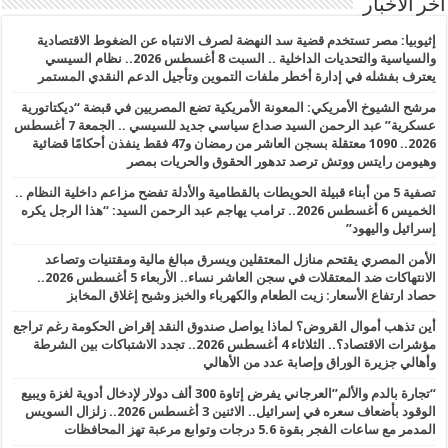
أخر الأخبار
إثيوبيا: مصر تستخدم قضية سد النهضة لصرف الانتباه عن الضغوط الاقتصادية
والسياسية والتحديات الداخلية .. السبت 8 أغسطس 2026.. نظام السيسي
يعترف بفشله في إدارة أخطر ملفات التموين وتأجيل الدعم النقدي المستمر
مرشح الشيوخ الأمريكي: المعونة الأمريكية تضع المصريين في قبضة “ديكتاتورية
عسكرية” عبد الرحمن السيد صداع سياسي جديد للسيسي .. الجمعة 7 أغسطس
2026.. 1090 معتقلة بسجن العاشر من رمضان و47 فقط ينفذن أحكامًا قضائية
وهيومن رايتس ووتش ترصد تدهور الحقوق والحريات بمصر
تصفية 5 من أبناء قبيلة الحويطات بالقطامية والأدلة تفضح مزاعم داخلية النظام ..
الخميس 6 أغسطس 2026.. ترامب يهاجم عبد الرحمن السيد: “هذا الرجل يكره
إسرائيل واليهود”
الأمن المصري يقتحم منازل المعتقلين ويسرق مبالغ مالية ومقتنيات وتصاعد
الانتهاكات ضد المعتقلات في سجن العاشر نساء.. الأربعاء 5 أغسطس 2026..
حصاد ارتفاع الأسعار: زيت الطعام والكهرباء والخبز وشبح إغلاق المخابز
أين تذهب أموال القروض؟ لماذا يواصل صندوق النقد إقراض الحكومة رغم تراجع
مؤشرات الاقتصاد؟.. الثلاثاء 4 أغسطس 2026.. تجدد الاشتباكات بين الشرطة
وأهالي جزيرة الوراق وإصابة عدد من الأهالي
“تجارة بالدم والألم”العرجاني يفرض إتاوة 300 ألف دولار لإدخال أدوية لغزة ويبيع
الوقود بأضعاف سعره في إسرائيل.. الاثنين 3 أغسطس 2026.. زلزال السويس
المدمر مع ساعات الفجر بقوة 5.6 درجات وتوابع مرعبة تهز المحافظات