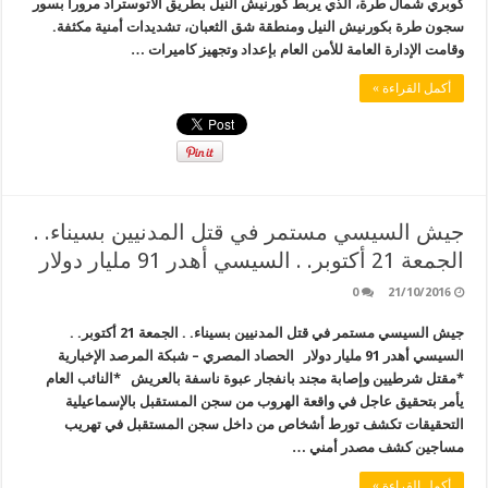
كوبري شمال طرة، الذي يربط كورنيش النيل بطريق الأتوستراد مرورا بسور
سجون طرة بكورنيش النيل ومنطقة شق الثعبان، تشديدات أمنية مكثفة.
وقامت الإدارة العامة للأمن العام بإعداد وتجهيز كاميرات …
أكمل القراءة »
جيش السيسي مستمر في قتل المدنيين بسيناء. .
الجمعة 21 أكتوبر. . السيسي أهدر 91 مليار دولار
0
21/10/2016
جيش السيسي مستمر في قتل المدنيين بسيناء. . الجمعة 21 أكتوبر. .
السيسي أهدر 91 مليار دولار الحصاد المصري – شبكة المرصد الإخبارية
*مقتل شرطيين وإصابة مجند بانفجار عبوة ناسفة بالعريش *النائب العام
يأمر بتحقيق عاجل في واقعة الهروب من سجن المستقبل بالإسماعيلية
التحقيقات تكشف تورط أشخاص من داخل سجن المستقبل في تهريب
مساجين كشف مصدر أمني …
أكمل القراءة »