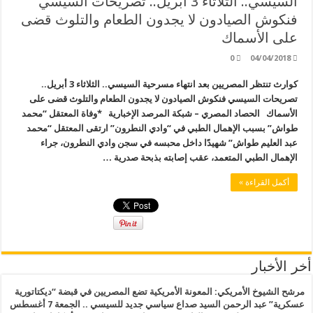
السيسي.. الثلاثاء 3 أبريل.. تصريحات السيسي
فنكوش الصيادون لا يجدون الطعام والتلوث قضى
على الأسماك
0
04/04/2018
كوارث تنتظر المصريين بعد انتهاء مسرحية السيسي.. الثلاثاء 3 أبريل..
تصريحات السيسي فنكوش الصيادون لا يجدون الطعام والتلوث قضى على
الأسماك الحصاد المصري – شبكة المرصد الإخبارية *وفاة المعتقل “محمد
طواش” بسبب الإهمال الطبي في “وادي النطرون” ارتقى المعتقل “محمد
عبد العليم طواش” شهيدًا داخل محبسه في سجن وادي النطرون، جراء
الإهمال الطبي المتعمد، عقب إصابته بذبحة صدرية …
أكمل القراءة »
أخر الأخبار
مرشح الشيوخ الأمريكي: المعونة الأمريكية تضع المصريين في قبضة “ديكتاتورية
عسكرية” عبد الرحمن السيد صداع سياسي جديد للسيسي .. الجمعة 7 أغسطس