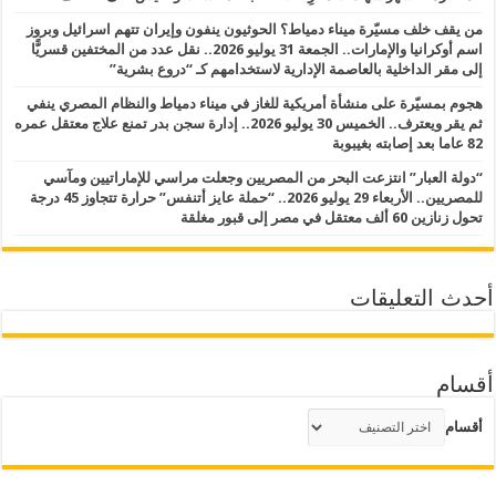
من يقف خلف مسيّرة ميناء دمياط؟ الحوثيون ينفون وإيران تتهم اسرائيل وبروز
اسم أوكرانيا والإمارات.. الجمعة 31 يوليو 2026.. نقل عدد من المختفين قسريًّا
إلى مقر الداخلية بالعاصمة الإدارية لاستخدامهم كـ “دروع بشرية”
هجوم بمسيّرة على منشأة أمريكية للغاز في ميناء دمياط والنظام المصري ينفي
ثم يقر ويعترف.. الخميس 30 يوليو 2026.. إدارة سجن بدر تمنع علاج معتقل عمره
82 عاما بعد إصابته بغيبوبة
“دولة العبار” انتزعت البحر من المصريين وجعلت مراسي للإماراتيين ومآسي
للمصريين.. الأربعاء 29 يوليو 2026.. “حملة عايز أتنفس” حرارة تتجاوز 45 درجة
تحول زنازين 60 ألف معتقل في مصر إلى قبور مغلقة
أحدث التعليقات
أقسام
أقسام