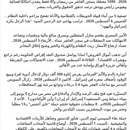
2026.. 1090 معتقلة بسجن العاشر من رمضان و47 فقط ينفذن أحكامًا قضائية
وهيومن رايتس ووتش ترصد تدهور الحقوق والحريات بمصر
تصفية 5 من أبناء قبيلة الحويطات بالقطامية والأدلة تفضح مزاعم داخلية النظام ..
الخميس 6 أغسطس 2026.. ترامب يهاجم عبد الرحمن السيد: “هذا الرجل يكره
إسرائيل واليهود”
الأمن المصري يقتحم منازل المعتقلين ويسرق مبالغ مالية ومقتنيات وتصاعد
الانتهاكات ضد المعتقلات في سجن العاشر نساء.. الأربعاء 5 أغسطس 2026..
حصاد ارتفاع الأسعار: زيت الطعام والكهرباء والخبز وشبح إغلاق المخابز
أين تذهب أموال القروض؟ لماذا يواصل صندوق النقد إقراض الحكومة رغم تراجع
مؤشرات الاقتصاد؟.. الثلاثاء 4 أغسطس 2026.. تجدد الاشتباكات بين الشرطة
وأهالي جزيرة الوراق وإصابة عدد من الأهالي
“تجارة بالدم والألم”العرجاني يفرض إتاوة 300 ألف دولار لإدخال أدوية لغزة ويبيع
الوقود بأضعاف سعره في إسرائيل.. الاثنين 3 أغسطس 2026.. زلزال السويس
المدمر مع ساعات الفجر بقوة 5.6 درجات وتوابع مرعبة تهز المحافظات
المسيّرة تعيد فتح ملف الرصد والإنذار والدفاع في مصر من مدارج 5 يونيو إلى
ميناء دمياط ومن المستفيد؟ إسرائيل أم إيران؟ وأين الأوكتاجون؟.. الأحد 2
أغسطس 2026م.. 8 منظمات حقوقية تختتم حملة “عايز أتنفس” بـ13 مطلبا
وتحذر من موت المحتجزين بسبب التكدس والحر
حملة بقاء السيسي ليوم الدين: تجاوز للدستور وتجاهل للأزمات الاقتصادية
والمعيشية.. السبت 1 أغسطس 2026.. أوضاع قاسية لأصحاب المعاشات
المتأخرة 6 أشهر شهادات مُحْزِنة لأصحاب المعاشات والعيش على الكفاف