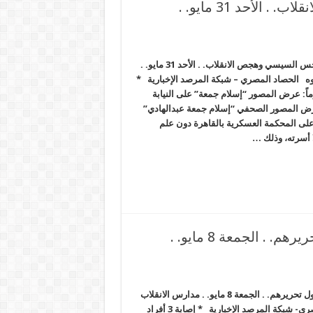
شعب مصر في ظل نحس السيسي وهجص الانقلاب. . الأحد 31 مايو. .
شعب مصر في ظل نحس السيسي وهجص الانقلاب. . الأحد 31 مايو. .
 الحصاد المصري – شبكة المرصد الإخبارية *
إخفائه لمدة 35 يوماً: عرض المصور “‏إسلام جمعة” على النيابة
ُرض المصور الصحفي “إسلام جمعة عبدالهادي”
ميس 28 مايو على المحكمة العسكرية بالقاهرة دون علم
 أسرته، وذلك …
الإثيوبيون يكذبون مزاعم قائد الانقلاب حول تحريرهم. . الجمعة 8 مايو. .
الإثيوبيون يكذبون مزاعم قائد الانقلاب حول تحريرهم. . الجمعة 8 مايو. . مدارس الانقلاب
تعيش أزهى عصور الانفلات الحصاد المصري- شبكة المرصد الإخبارية * إصابة 3 أفراد