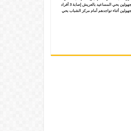
شرطة عقب إطلاق النار عليهم من قبل مجهولين بحي المساعيد بالعريش إصابة 3 أفراد
هولين أثناء تواجدهم أمام مركز الشباب بحي