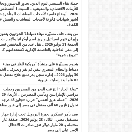
حملة بقاء السيسي ليوم الدين: تجاوز للدستور وتج
للأزمات الاقتصادية والمعيشية.. السبت 1 أغس
2026.. أوضاع قاسية لأصحاب الم
أشهر شهادات مُحْزِنة لأصحاب المعاشات والعيش ع
الكفاف
من يقف خلف مسيّرة ميناء دمياط؟ الحوثيون ينفون
وإيران تتهم اسرائيل وبروز اسم أوكرانيا والإمارات.
الجمعة 31 يوليو 2026.. نقل عدد من المختفين قسر
إلى مقر الداخلية بالعاصمة الإدارية لاستخدامهم كـ
“دروع بشرية”
هجوم بمسيّرة على منشأة أمريكية للغاز في ميناء
دمياط والنظام المصري ينفي ثم يقر ويعترف.. ال
30 يوليو 2026.. إدارة سجن بدر تمنع علاج معتقل
82 عاما بعد إصابته بغيبوبة
“دولة العبار” انتزعت البحر من المصريين وجعلت
مراسي للإ
2026.. “حملة عايز أتنفس” حرارة تتجاوز 45 درجة
تحول زنازين 60 ألف معتقل في مصر إلى قبور مغلقة
صيد بأمر عسكري بحيرة البردويل تحت إدارة جهاز
مستقبل مصر.. الثلاثاء 28 يوليو 2026.. صفقة غاز
محتملة بـ 20 مليار دولار تعزز صادرات الاحتلال
الإسرائيلي إلى مصر