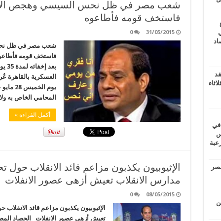
فاستخف قومه فأطاعوه
ي
0
31/05/2015
أغسطس 2026.. حصاد
فاستخف قومه فأطاعوه
بعد 
قد
العسكرية بالقاهرة ع
اثاء
يوم الخ
المحامي الخاص به ولا
أكمل القراءة »
 في
لسويس
وابع مرعبة
مصر
مدارس الانقلاب تعيش أزهى عصور الانفلات
0
08/05/2015
ين