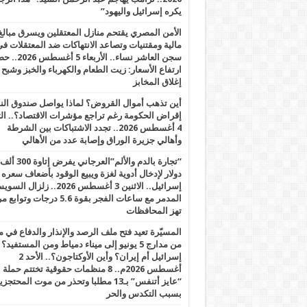
يكره إسرائيل واليهود”
الأمن المصري يقتحم منازل المعتقلين ويسرق مبالغ
مالية ومقتنيات وتصاعد الانتهاكات ضد المعتقلات ف
سجن العاشر نساء.. الأربعاء 5 
ارتفاع الأسعار: زيت الطعام والكهرباء والخبز وشبح
إغلاق المخابز
أين تذهب أموال القروض؟ لماذا يواصل صندوق الن
إقراض الحكومة رغم تراجع مؤشرات الاقتصاد؟.. الثل
4 أغسطس 2026.. تجدد الاشتباكات بين الشرطة
وأهالي جزيرة الوراق وإصابة عدد من الأهالي
“تجارة بالدم والألم”العرجاني يفرض إتاوة 300 ألف
دولار لإدخال أدوية لغزة ويبيع الوقود بأضعاف سعره
إسرائيل.. الاثنين 3 أغسطس 2026.. زلزال ا
المدمر مع ساعات الفجر بقوة 5.6 درجات وت
تهز المحافظات
المسيّرة تعيد فتح ملف الرصد والإنذار والدفاع في 
من مدارج 5 يونيو إلى ميناء دمياط ومن المستفيد؟
إسرائيل أم إيران؟ وأين الأوكتاجون؟.. الأحد 2
أغسطس 2026م.. 8 منظمات حقوقية تختتم حملة
“عايز أتنفس” بـ13 مطلبا وتحذر من موت المحتجز
بسبب التكدس والحر