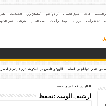
ر المحلية
عاجل
حقوق الانسان
أراء و أقلام
أستطلاع رأي
اعتصامات
متفر
ة
ثقافة و أدب
حوارات
درسات و أبحاث
صدى المنابر
منوعات
نبض الفتوى
مود فتحي بتواطؤ من السلطات الليبية وتقاعس من الحكومة التركية ليتعرض لخطر 
الرئيسية
»
الوسم:
تحفظ
أرشيف الوسم :
تحفظ
ل