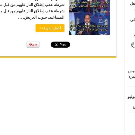
اهل
طس
شرطة عقب إطلاق النار عليهم من قبل مج
عاشات المتأخرة 6
المساعيد، جنوب العريش. …
لى
أكمل القراءة »
.
يًّا
خميس
 عمره
ماراتيين ومآسي للمصريين.. الأربعاء 29 يوليو