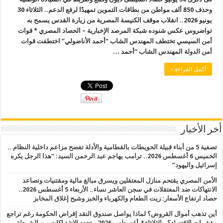
وحذف 850 ألف مواطن من بطاقات التموين تمهيدًا لرفع الدعم.. الثلاثاء 30
يونيو 2026.. انقلاب موقف الكنيسة المصرية من زيارة القدس يسمح به
تواضروس عكس شنوده شبكة المرصد الإخبارية – الحصاد المصري * قوات
أمن السيسي تختطف المهندس الشاب “أحمد الأناضولي” اختطفت قوات
أمن الدولة المهندس الشاب “أحمد …
أكمل القراءة »
أخر الأخبار
تصفية 5 من أبناء قبيلة الحويطات بالقطامية والأدلة تفضح مزاعم داخلية النظام ..
الخميس 6 أغسطس 2026.. ترامب يهاجم عبد الرحمن السيد: “هذا الرجل يكره
إسرائيل واليهود”
الأمن المصري يقتحم منازل المعتقلين ويسرق مبالغ مالية ومقتنيات وتصاعد
الانتهاكات ضد المعتقلات في سجن العاشر نساء.. الأربعاء 5 أغسطس 2026..
حصاد ارتفاع الأسعار: زيت الطعام والكهرباء والخبز وشبح إغلاق المخابز
أين تذهب أموال القروض؟ لماذا يواصل صندوق النقد إقراض الحكومة رغم تراجع
مؤشرات الاقتصاد؟.. الثلاثاء 4 أغسطس 2026.. تجدد الاشتباكات بين الشرطة