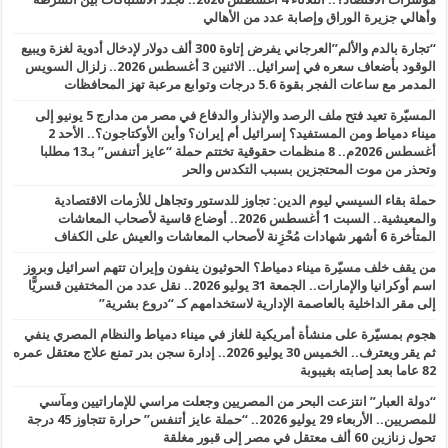
وأهالي جزيرة الوراق وإصابة عدد من الأهالي
“تجارة بالدم والألم”العرجاني يفرض إتاوة 300 ألف دولار لإدخال أدوية لغزة ويبيع
الوقود بأضعاف سعره في إسرائيل.. الاثنين 3 أغسطس 2026.. زلزال السويس
المدمر مع ساعات الفجر بقوة 5.6 درجات وتوابع مرعبة تهز المحافظات
المسيّرة تعيد فتح ملف الرصد والإنذار والدفاع في مصر من مدارج 5 يونيو إلى
ميناء دمياط ومن المستفيد؟ إسرائيل أم إيران؟ وأين الأوكتاجون؟.. الأحد 2
أغسطس 2026م.. 8 منظمات حقوقية تختتم حملة “عايز أتنفس” بـ13 مطلبا
وتحذر من موت المحتجزين بسبب التكدس والحر
حملة بقاء السيسي ليوم الدين: تجاوز للدستور وتجاهل للأزمات الاقتصادية
والمعيشية.. السبت 1 أغسطس 2026.. أوضاع قاسية لأصحاب المعاشات
المتأخرة 6 أشهر شهادات مُحْزِنة لأصحاب المعاشات والعيش على الكفاف
من يقف خلف مسيّرة ميناء دمياط؟ الحوثيون ينفون وإيران تتهم اسرائيل وبروز
اسم أوكرانيا والإمارات.. الجمعة 31 يوليو 2026.. نقل عدد من المختفين قسريًّا
إلى مقر الداخلية بالعاصمة الإدارية لاستخدامهم كـ “دروع بشرية”
هجوم بمسيّرة على منشأة أمريكية للغاز في ميناء دمياط والنظام المصري ينفي
ثم يقر ويعترف.. الخميس 30 يوليو 2026.. إدارة سجن بدر تمنع علاج معتقل عمره
82 عاما بعد إصابته بغيبوبة
“دولة العبار” انتزعت البحر من المصريين وجعلت مراسي للإماراتيين ومآسي
للمصريين.. الأربعاء 29 يوليو 2026.. “حملة عايز أتنفس” حرارة تتجاوز 45 درجة
تحول زنازين 60 ألف معتقل في مصر إلى قبور مغلقة