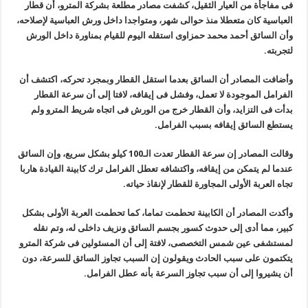
فى مفاجأة من العيار الثقيل، كشفت مصادر مطلعة بشركة المترو، أن قطار
العباسية كان متعطلا منذ حوالى شهر، ومتواجدا داخل ورش العباسية لإصلاحه،
وأن السائق أحمد محمد حمزاوى استقله اليوم للقيام بمناورة داخل الورش
لتجربته
.
وأضافت المصادر أن السائق بعدما استقل القطار وبمجرد تحركه، اكتشف أن
الفرامل الموجودة لا تعمل، وفشل فى إيقافه، لافتا إلى أن سرعة القطار
بدأت فى التزايد، وأن القطار خرج من الورش فى اتجاه شريط المترو ولم
يستطع السائق إيقافه بسبب الفرامل
.
وقالت المصادر إن سرعة القطار تعدت الـ100 كيلو بشكل سريع، وإن السائق
عندما لم يتمكن من إيقافه، واكتشافه تعطل الفرامل ترك كابينة القيادة هاربا
تجاه العربة الأولى المجاورة للقطار لإنقاذ حياته
.
وأكدت المصادر أن الكابينة تحطمت تماما، كما تحطمت العربة الأولى بشكل
كبير، مما أدى إلى حدوث كسور بجسم السائق ونزيف داخلى له، وتم نقله
لمستشفى عين شمس التخصصى، لافتة إلى أن المسئولين فى شركة المترو
يتكتمون على سبب الحادث ويقولون إن السبب تجاوز السائق للسرعة، دون
أن يشيروا إلى أن سبب تجاوز السرعة بأنه عطل الفرامل
.