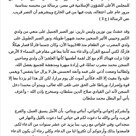
للمجلس الأعلى للشؤون الإسلامية في مصر، برسالة من محبسه بمناسبة
مرور عام على اعتقاله، يثبت فيها من في الخارج ويبشرهم أن النصر قريب
.
نص الرسالة ( ج 3
)
وقد عشتُ بين نورين وليس نارين: نور الصبر الجميل على منعي من ولدي
الكبير وحبيبي الأثير السجين محمد شهورا طويلة، ونور الصبر الطويل على
ولدي المضرب عن الطعام منذ 240يوما الآن، وكان جسما فارعًا فصار هيكلًا
فارغًا، لكني أسمع القرآن والدعاء منه كأننا معا في مقام في السماء لا الأرض،
فإذا نزلت فهناك آلام مع كل لقمة أطعمها كأنها العلقم؛ لأن ولدي وصاحبي
السجن محمد مضرب تمامًا، في إرادة مبهرة ومدهشة للجميع بفضل الله،
ولطالما وضعت أذني على فمه وأنفه اتحسس هل لا يزال حيا يتنفس؟ ويغمى
عليه ولا مغيث إلا الله، فكأني أموت كل يوم مرارا، لكن كل هذا لم يزدنا معا إلا
قوة وإصرارا، ورباطا على الحق حتى نلقى الله تعالى، ويبدو أن محمدا دخل
السجن لأنه ابن القيادي صلاح الدين سلطان، وسنخرج بإذن الله – وأعرَف
بأني أبو البطل محمد سلطان
.
وأبشركم إخواني وأخواتي، أبنائي وبناتي، بأن الأمل يسبق العمل، والفرج
قريب، وأني والله ما دعوت لكم في حياتي كما دعوت بالليل والنهار في
سجداتي، وفي خلواتي مع ربي، بما يزيد عن عشر سنوات من الدعاء لكم،
فاسعدوا بذلك وأرجوكم أن تكثروا لنا من الدعاء، وكلي رجاء أن يكون الدعاء