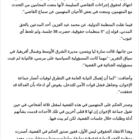
انتهاك لحقوق إجراءات التقاضي السليمة، لأنها منعت المحامين من التحدث
مع المتهمين، ومنعت في بعض الأحيان المتهمين عن سماع القاضي
“.
فيما نقلت المنظمة الدولية، عن محمد عبد العزيز، أحد المدعين بالحق
المدني، قوله إن “5 منظمات حقوقية، حضرت 38 جلسة، ولم تلحظ أي
عيوب
“.
من جانبها، قالت سارة ليا ويتسن، مديرة الشرق الأوسط وشمال أفريقيا، في
سياق التقرير: “مهما كانت المسؤولية السياسية على مرسي، فالنيابة لم تثبت
مسؤوليته الجنائية في القضية
“.
وأضافت: “كما أن إهمال النيابة العامة في التطرق لوفيات أنصار جماعة
الإخوان، وتجاهل فشل قوات الأمن للتدخل، يقوض أي ادعاء بأن العدالة قد
تحققت
“.
وصدر الحكم على المتهمين في هذه القضية لمقتل ثلاثة أشخاص، في حين
تقول جماعة الإخوان إن لها 8 قتلى آخرين في تلك الأحداث قدمت بشأنهم
أدلة وطلبات خلال جلسات القضية، لكن لم يبت فيها
.
وهذا الانتقاد الحقوقي ليس الأول، ففور صدور الحكم في القضية، أصدرت
منظمة العفو الدولية (حقوقية دولية)، ويلينا سوبونينا مستشار مدير معهد