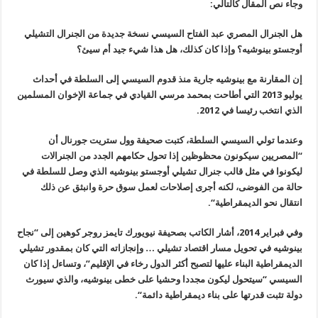
وجاء نص المقال كالتالي
:
هل الجنرال المصري عبد الفتاح السيسي نسخة جديدة من الجنرال التشيلي
أوجستو بينوشيه؟ وإذا كان كذلك، هل هذا شيء جيد أم سيئ؟
إن المقارنة مع بينوشيه جارية منذ قدوم السيسي إلى السلطة في أحداث
يوليو
2013
التي أطاحت بمحمد مرسي القيادي في جماعة الإخوان المسلمين
الذي انتخب رئيسا في 2012
.
وعندما تولي السيسي السلطة، كتبت صحيفة وول ستريت جورنال أن
“المصريين سيكونون محظوظين إذا تحول حكامهم الجدد من الجنرالات
ليكونوا في مثل قالب جنرال تشيلي أوجستو بينوشيه الذي وصل للسلطة في
حالة من الفوضى، لكنه أجرى إصلاحات لعمل سوق حرة وانبثق عن ذلك
انتقال نحو الديمقراطية
“.
وفي فبراير 2014، أشار الكاتب بصحيفة نيويورك تايمز روجر كوهين إلى “نجاح
بينوشيه في تحويل مسار اقتصاد تشيلي … وإنجازاته التي كان بمقدور تشيلي
الديمقراطية البناء عليها لتصبح أكثر الدول رخاء في الإقليم”، وتساءل إذا كان
السيسي “سيتحول ليكون مجددا وحشيا على خطى بينوشيه، والذي سيورث
دولة تثبت قدرتها على بناء ديمقراطية دائمة
“.