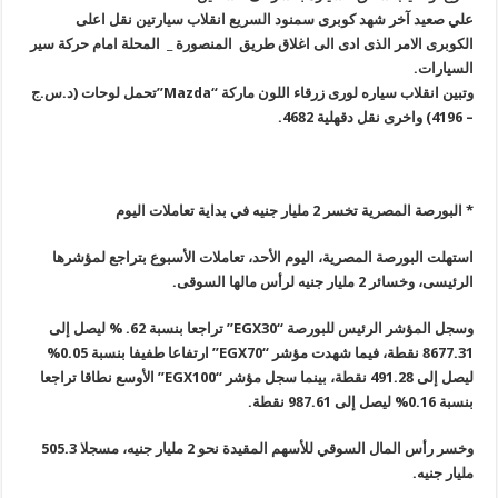
علي صعيد آخر شهد كوبرى سمنود السريع انقلاب سيارتين نقل اعلى
الكوبرى الامر الذى ادى الى اغلاق طريق ‫ ‏المنصورة _ ‏المحلة امام حركة سير
السيارات
.
وتبين انقلاب سياره لورى زرقاء اللون ماركة
“Mazda”
تحمل لوحات (د.س.ج
– 4196) واخرى نقل دقهلية 4682.
* البورصة المصرية تخسر 2 مليار جنيه في بداية تعاملات اليوم
استهلت البورصة المصرية، اليوم الأحد، تعاملات الأسبوع بتراجع لمؤشرها
الرئيسى، وخسائر 2 مليار جنيه لرأس مالها السوقى
.
وسجل المؤشر الرئيس للبورصة
“EGX30”
تراجعا بنسبة 62. % ليصل إلى
8677.31 نقطة، فيما شهدت مؤشر
“EGX70”
ارتفاعا طفيفا بنسبة 0.05%
ليصل إلى 491.28 نقطة، بينما سجل مؤشر
“EGX100”
الأوسع نطاقا تراجعا
بنسبة 0.16% ليصل إلى 987.61 نقطة
.
وخسر رأس المال السوقي للأسهم المقيدة نحو 2 مليار جنيه، مسجلا 505.3
مليار جنيه
.