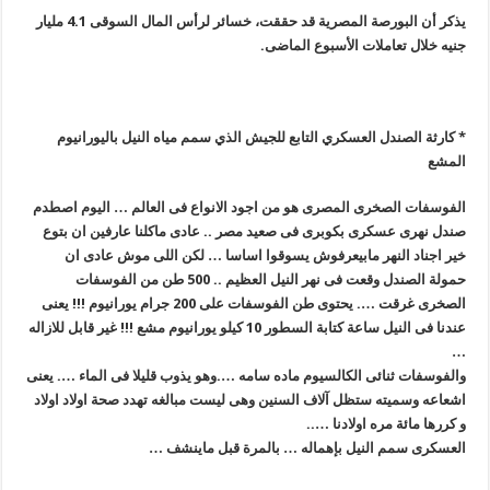
يذكر أن البورصة المصرية قد حققت، خسائر لرأس المال السوقى 4.1 مليار
جنيه خلال تعاملات الأسبوع الماضى
.
* كارثة الصندل العسكري التابع للجيش الذي سمم مياه النيل باليورانيوم
المشع
الفوسفات الصخرى المصرى هو من اجود الانواع فى العالم … اليوم اصطدم
صندل نهرى عسكرى بكوبرى فى صعيد مصر .. عادى ماكلنا عارفين ان بتوع
خير اجناد النهر مابيعرفوش يسوقوا اساسا … لكن اللى موش عادى ان
حمولة الصندل وقعت فى نهر النيل العظيم .. 500 طن من الفوسفات
الصخرى غرقت …. يحتوى طن الفوسفات على 200 جرام يورانيوم !!! يعنى
عندنا فى النيل ساعة كتابة السطور
10
كيلو يورانيوم مشع !!! غير قابل للازاله
…
والفوسفات ثنائى الكالسيوم ماده سامه ….وهو يذوب قليلا فى الماء
….
يعنى
اشعاعه وسميته ستظل آلاف السنين وهى ليست مبالغه تهدد صحة اولاد اولاد
و كررها مائة مره اولادنا
…..
العسكرى سمم النيل بإهماله … بالمرة قبل ماينشف
…