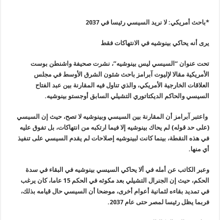
*باحث أمريكي: لا نريد السيسي رئيسا في 2037
يرى أنه يحاكي بينوشيه في الانتهاكات فقط
تحت عنوان
“
السيسي ليس بينوشيه”، نشرت صحيفة واشنطن بوست
الأمريكية مقالا ﻹليوت آبرامز باحث شئون الشرق الأوسط في مجلس
العلاقات الخارجية الأمريكي، والذي تناول فيه المقارنة بين عبد الفتاح
السيسي والحاكم الديكتاتوري التشيلي السابق أوجستو بينوشيه
.
واعتبر آبرامز أن المقارنة بين السيسي وبينوشيه لا تصح، حيث إن السيسي
(على حد قوله) لم يحاك بينوشيه إلا فيما ارتكبه من انتهاكات، بل تفوق عليه
في هذه النقطة، بينما كانت لبينوشيه إصلاحات لم يقدم السيسي على تنفيذ
أي منها
.
وعبر الكاتب عن أمله في ألا يحاكي السيسي بينوشيه في البقاء في سدة
الحكم، حيث إن الجنرال التشيلي بعد مكوثه في الحكم 15 عاما، كان يرغب
في تمديد بقاءه لثمانية أعوام أخرى، موضحا أن السيسي حال قيامه بذلك،
فربما يظل رئيسا لمصر حتى عام 2037
.