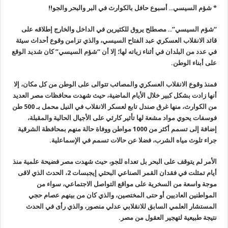
* شؤم السيسي.. أسبوع حافل بالكوارث في البر والبحر والجو
!!
“
شؤم السيسي”.. مصطلح يروق للكثيرين في الداخل والخارج إطلاقه على
قائد الانقلاب العسكري عبد الفتاح السيسي، والذي تزامن وقوع أحداث سيئة
في عدد من البلدان في أثناء زياته لها؛ إلا أن “شؤم السيسي” كان شديد الوقع
على أبناء الوطن
.
فمنذ وقوع الانقلاب العسكري والمصائب تتوالى على الوطن من كل مكان، إلا
أنها زادت بشكل كبير خلال الأيام الماضية، حيث شهدت محافظات مصر العديد
من الكوارث، منها غرق صندل تابع لعسكر الانقلاب في النيل محمل بـ 500 طن
فوسفات يحوي مواد مشعة لها تأثير كارثي على الأجيال الحالية والمقبلة،
إضافة إلى تسمم أكثر من 1000 مواطن ووفاة حالة منهم بمحافظة الشرقية
جراء تلوث مياه الشرب، فضلا عن حالات تسمم في الإسماعلية
.
الأمر لم يتوقف على البحر بل تعداه للجو، حيث شهدت مصر فضيحة علمية منذ
أيام تمثلت في فقدان القمر الصناعي البحثي إيجبسات 2، الحدث الذي لاقى
موجة واسعة من السخرية على مواقع التواصل الاجتماعي، سواء من
المواطنين العاديين أو حتى المختصين، والذي كان من بينهم عصام حجي
المستشار العلمي السابق للانقلابي عدلي منصور، والذي رأى في الحدث
نتيجة طبيعية لتهجير العقول من مصر
.