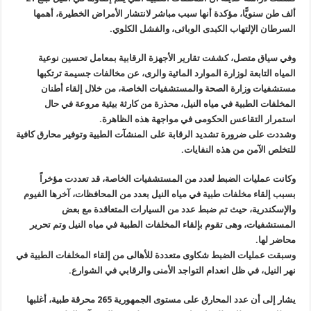
ألف طن سنويًّا، مؤكدة أنها سبب مباشر لانتشار الأمراض الخطيرة، أهمها
السرطان الإلتهاب الكبدى الوبائى، والفشل الكلوي
.
وفي سياق متصل، كشفت تقارير الأجهزة الرقابية بمعامل تحسين نوعية
المياه التابعة لوزارة الموارد المائية والرى، عن مخالفات جسيمة ترتكبها
مستشفيات وزارة الصحة والمستشفيات الخاصة، من خلال إلقاء أطنان
المخلفات الطبية في مياه النيل، محذرة من كارثة بيئية مروعة في حال
استمرار التقاعس الحكومى في مواجهة هذه الظاهرة
.
وشددت على ضرورة تشديد الرقابة على المنشآت الطبية وتوفير محارق كافية
للتخلص الآمن من هذه النفايات
.
وكانت عمليات الضبط لعدد من المستشفيات الخاصة، قد تعددت مؤخراً
بسبب إلقاء مخلفات طبية في مياه النيل بعدد من المحافظات، آخرها الفيوم
والإسكندرية، حيث تم ضبط عدد من السيارات المتعاقدة مع بعض
المستشفيات، وهى تقوم بإلقاء المخلفات الطبية في مياه النيل وتم تحرير
محاضر لها
.
وسبقت عمليات الضبط شكاوى متعددة للأهالى من إلقاء المخلفات الطبية في
نهر النيل، في ظل انعدام التواجد الأمنى والرقابي في الشوارع
.
يشار إلى أن عدد المحارق على مستوى الجمهورية 265 محرقة طبية، أغلبها