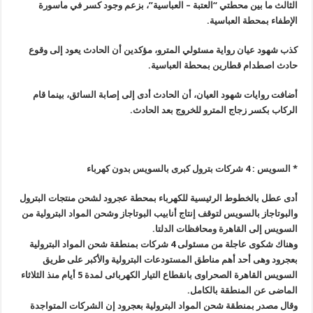
الثالث ما بين محطتي “العتبة – العباسية”، بزعم وجود كسر في ماسورة
الإطفاء بمحطة العباسية.
كذب شهود عيان رواية مسئولي المترو، مؤكدين أن الحادث يعود إلى وقوع
حادث اصطدام قطارين بمحطة العباسية.
أضافت روايات شهود العيان، أن الحادث أدى إلى إصابة السائق، بينما قام
الركاب بكسر زجاج المترو للخروج بعد الحادث.
* السويس : 4 شركات بترول كبرى بالسويس بدون كهرباء
أدى عطل بالخطوط الرئيسية للكهرباء بمحطة عجرود لشحن منتجات البترول
والبوتاجاز بالسويس لتوقف إنتاج أنابيب البوتاجاز وشحن المواد البترولية من
السويس إلى القاهرة ومحافظات الدلتا
.
وهناك شكوى عاجلة من مسئولى 4 شركات بمنطقة شحن المواد البترولية
بعجرود وهى أحد أهم مناطق المستودعات البترولية والأكبر على طريق
السويس القاهرة الصحراوى بانقطاع التيار الكهربائى لمدة 5 أيام منذ الثلاثاء
الماضى عن المنطقة بالكامل
.
وقال مصدر بمنطقة شحن المواد البترولية بعجرود إن الشركات المتواجدة