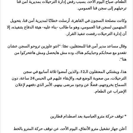
الطعام، صباح اليوم الأحد، بسبب رفض إدارة الترحيلات بمديرية أمن قنا
ترحيلهم إلى سجن قنا العمومي
.
وكانت مصلحة السجون في القاهرة، أرسلت خطابًا لمديرية أمن قنا، بتحويل
المتهمين لسجن قنا العمومي، وهو ما طالب -بناء عليه- هيئة الدفاع بتنفيذه، إلا
أن إدارة الترحيلات رفضت تنفيذ القرار
.
وقال مساعد مدير أمن قنا للمعتقلين، نصًا: “انتو عاوزين تروحو السجن عشان
تقعدو مع صحابكم وحبايبكم هناك، وده مش هايحصل ومش هاتتحركوا من
هنا
“.
هذا، ويشتكي المعتقلون الـ12، والذين أمضوا ثلاثة أسابيع في سجن
الترحيلات، من صعوبة الوضع فيه، والإبقاء عليهم في الحبس 24 ساعة، دون
السماح بخروجهم، فضلًا عن وجود مرضى بينهم، الأمر الذي دفعهم لإعلان
الإضراب عن الطعام
.
* توقف حركة مترو العباسية بعد اصطدام قطارين
أعلن جهاز تشغيل مترو الأنفاق، اليوم الأحد، عن توقف حركة المترو بالخط