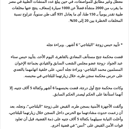
معطل وغير مطابق للمواصفات، في حين يبلغ عدد المنشآت الطبية في مصر
ما يقرب من
2000
منشأة فضلاً عن 1000 سيارة إسعاف، ينتج عنها مخلفات
طبية تقدر يومياً بـ 150 طنا، أى ما يعادل 931 ألف طن سنوياً، تتراوح نسبة
المخلفات الخطرة بين 20 إلى 50
%.
*
تأييد حبس زوجة “البلتاجي” 6 أشهر.. وبراءة نجله
قضت محكمة جنح مستأنف المعادي بالقاهرة، اليوم الأحد، بتأييد حبس سناء
عبد الجواد -زوجة عضو مجلس الشعب السابق والقيادي بجماعة الإخوان
المسلمين محمد البلتاجي- وبراءة نجله أنس، على خلفية اتهامهما بالتعدي
على حرس محكمة سجن طره، خلال زيارتهما للبلتاجي في محبسه.
وكانت محكمة جنح أول درجة، قضت بحبسهما 6 أشهر وكفالة 5 آلاف جنيه، إلا
أنهما استأنفا على الحكم ليصدر الحكم السابق
.
وألقت الأجهزة الأمنية بسجن طره، القبض على زوجة “البلتاجي”، ونجله، بعد
أن زعمت حدوث مشادتهما مع الحرس داخل السجن خلال زيارتهما للبلتاجي،
وأخلت النيابة سبيلهما بكفالة 5 آلاف جنيه على ذمة القضية، قبل أن تعاود
قوات الأمن القبض على “أنس” في قضية أخرى
.