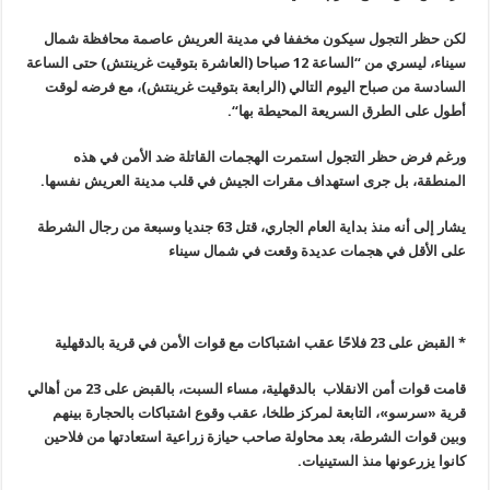
لكن حظر التجول سيكون مخففا في مدينة العريش عاصمة محافظة شمال
سيناء، ليسري من “الساعة 12 صباحا (العاشرة بتوقيت غرينتش) حتى الساعة
السادسة من صباح اليوم التالي (الرابعة بتوقيت غرينتش)، مع فرضه لوقت
أطول على الطرق السريعة المحيطة بها
“.
ورغم فرض حظر التجول استمرت الهجمات القاتلة ضد الأمن في هذه
المنطقة، بل جرى استهداف مقرات الجيش في قلب مدينة العريش نفسها
.
يشار إلى أنه منذ بداية العام الجاري، قتل 63 جنديا وسبعة من رجال الشرطة
على الأقل في هجمات عديدة وقعت في شمال سيناء
* القبض على 23 فلاحًا عقب اشتباكات مع قوات الأمن في قرية بالدقهلية
قامت قوات أمن الانقلاب بالدقهلية، مساء السبت، بالقبض على 23 من أهالي
قرية «سرسو»، التابعة لمركز طلخا، عقب وقوع اشتباكات بالحجارة بينهم
وبين قوات الشرطة، بعد محاولة صاحب حيازة زراعية استعادتها من فلاحين
كانوا يزرعونها منذ الستينيات
.