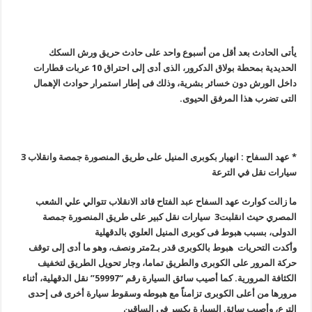
يأتى الحادث بعد أقل من أسبوع واحد على حادث حريق ورش السكك
الحديدية بمحطة بولاق الدكرور، الذى أدى إلى احتراق 10 عربات قطارات
داخل الورش دون خسائر بشرية، وذلك فى إطار استمرار حوادث الإهمال
التى تضرب هذا المرفق الحيوى.
* عهد السفاح : انهيار بكوبرى المنيل على طريق المنصورة جمصة وانقلاب 3
سيارات نقل في الترعة
ما زالت كوارث عهد السفاح عبد الفتاح قائد الانقلاب تتوالي علي الشعب
المصري حيث انقلبت3 سيارات نقل كبير على طريق المنصورة جمصة
الدولى، بسبب هبوط فى كوبرى المنيل العلوي بالدقهلية
وأكدت التحريات هبوط بالكوبرى قدر بـ2متر ونصف، وهو ما أدى إلى توقف
حركة المرور على الكوبرى والطريق تماما، وجار تحويل الطريق لتخفيف
الكثافة المرورية. كما أصيب سائق السيارة رقم “59997” نقل الدقهلية، أثناء
مرورها من أعلى الكوبرى تزامناً مع هبوطه وسقوط سيارة أخرى فى إحدى
الترع، وأصيب سائق السيارة بكسر فى الساقين