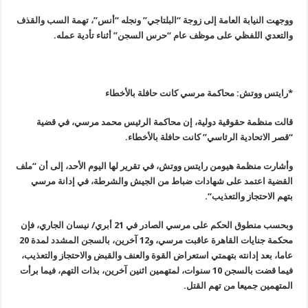
ووجهت النيابة العامة إلى زوجة “البلتاجي” ونجله “أنس”، تهمة السب والقذف
والتعدي اللفظي على موظف عام “حرس السجن” أثناء تأدية عمله
.
*رايتس ووتش: محاكمة مرسي كانت حافلة بالأخطاء
قالت منظمة حقوقية دولية، إن محاكمة الرئيس محمد مرسي، في قضية
“قصر الاتحادية الرئاسي” كانت حافلة بالأخطاء
.
وأشارت منظمة هيومن رايتس ووتش، في تقرير لها اليوم الأحد، إلى أن “ملف
القضية اعتمد على شهادات ضباط من الجيش والشرطة، في إدانة مرسي
بتهم الاحتجاز والتعذيب
“.
وبحسب منطوق الحكم على مرسي الصادر في 21 أبري/ نيسان الجاري، فإن
محكمة جنايات القاهرة عاقبت مرسي، و12 آخرين، بالسجن المشدد لمدة 20
عاما، بعد إدانته بتهمتي استعراض القوة والعنف والقبض والاحتجاز والتعذيب،
فيما قضت بالسجن 10 سنوات، لمتهمين اثنين آخرين، بذات التهم، فيما برأت
المتهمين جميعا من تهم القتل
.