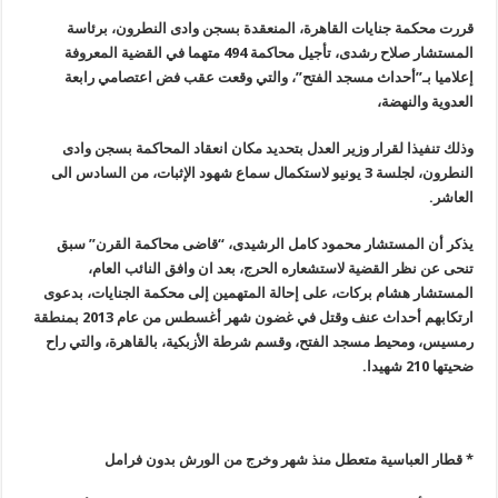
قررت محكمة جنايات القاهرة، المنعقدة بسجن وادى النطرون، برئاسة
المستشار صلاح رشدى، تأجيل محاكمة 494 متهما في القضية المعروفة
إعلاميا بـ”أحداث مسجد الفتح”، والتي وقعت عقب فض اعتصامي رابعة
العدوية والنهضة،
وذلك تنفيذا لقرار وزير العدل بتحديد مكان انعقاد المحاكمة بسجن وادى
النطرون، لجلسة 3 يونيو لاستكمال سماع شهود الإثبات، من السادس الى
العاشر
.
يذكر أن المستشار محمود كامل الرشيدى، “قاضى محاكمة القرن” سبق
تنحى عن نظر القضية لاستشعاره الحرج، بعد ان وافق النائب العام،
المستشار هشام بركات، على إحالة المتهمين إلى محكمة الجنايات، بدعوى
ارتكابهم أحداث عنف وقتل في غضون شهر أغسطس من عام 2013 بمنطقة
رمسيس، ومحيط مسجد الفتح، وقسم شرطة الأزبكية، بالقاهرة، والتي راح
ضحيتها 210 شهيدا
.
* قطار العباسية متعطل منذ شهر وخرج من الورش بدون فرامل