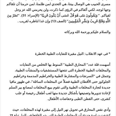
مسرى الحبيب هي الوصال بيننا، هي التحدي لمن ظلمنا، لمن حرمنا أن نلقاكم
وجها لوجه، لكني ألقاكم في الرؤى كما ذكرت، ولن يحرمني الله عز وجل
لقياكم. ” وَيَقُولُونَ مَتَى هُوَ قُلْ عَسَى أَنْ يَكُونَ قَرِيبًا” (الإسراء: 51). “نَصْرٌ مِنَ
اللَّهِ وَفَتْحٌ قَرِيبٌ وَبَشِّرِ الْمُؤْمِنِينَ” (الصف:13) وإن غدا لناظره لقريب
..
والسلام عليكم ورحمة الله وبركاته
* فى عهد الانقلاب: النيل مقبرة للنفايات الطبية الخطرة
أسهمت قلة عدد” المحارق الطبية” المنوط بها التخلص من النفايات
والمخلفات الطبية الخطرة التى تنتجها المستشفيات والمنشأت الطبية،
وتتمثل في
“
السرنجات والمشارط الطبية والخراطيم المدممة وخراطيم
الجلوكوز حتى الأقطان الطبية فضلاً عن المخلفات السائلة”، في ظهور مافيا
جديدة لتجارة المخلفات الطبية والتى تقوم ببيع المخلفات لمصانع بير السلم
لإعادة تدويرها وتصنيعها بأشكال جديدة منها لعب أطفال رخيصة أو علب
كشرى، حتى القطن الطبى وحفاضات الأطفال
.
وأدي نقص المحارق في تحويل نهر النيل إلى مقبرة لهذه المخلفات، حيث
كشفت دراسة حديثة أن المخلفات الطبية التي يتم إلقاؤها في النيل تبلغ 21