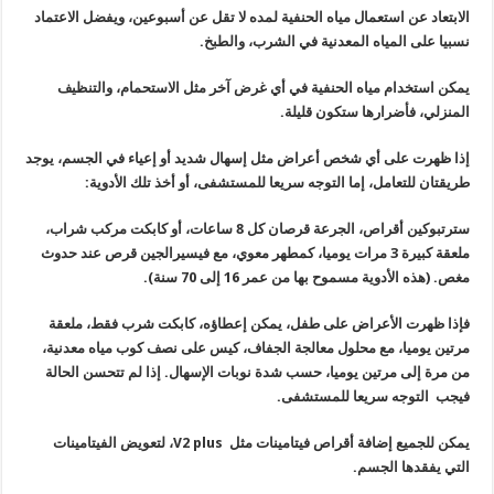
الابتعاد عن استعمال مياه الحنفية لمده لا تقل عن أسبوعين، ويفضل الاعتماد
نسبيا على المياه المعدنية في الشرب، والطبخ
.
يمكن استخدام مياه الحنفية في أي غرض آخر مثل الاستحمام، والتنظيف
المنزلي، فأضرارها ستكون قليلة
.
إذا ظهرت على أي شخص أعراض مثل إسهال شديد أو إعياء في الجسم، يوجد
طريقتان للتعامل، إما التوجه سريعا للمستشفى، أو أخذ تلك الأدوية
:
سترتبوكين أقراص، الجرعة قرصان كل 8 ساعات، أو كابكت مركب شراب،
ملعقة كبيرة 3 مرات يوميا، كمطهر معوي، مع فيسيرالجين قرص عند حدوث
مغص. (هذه الأدوية مسموح بها من عمر 16 إلى 70 سنة).
فإذا ظهرت الأعراض على طفل، يمكن إعطاؤه، كابكت شرب فقط، ملعقة
مرتين يوميا، مع محلول معالجة الجفاف، كيس على نصف كوب مياه معدنية،
من مرة إلى مرتين يوميا، حسب شدة نوبات الإسهال. إذا لم تتحسن الحالة
فيجب التوجه سريعا للمستشفى
.
يمكن للجميع إضافة أقراص فيتامينات مثل
V2 plus
، لتعويض الفيتامينات
التي يفقدها الجسم
.