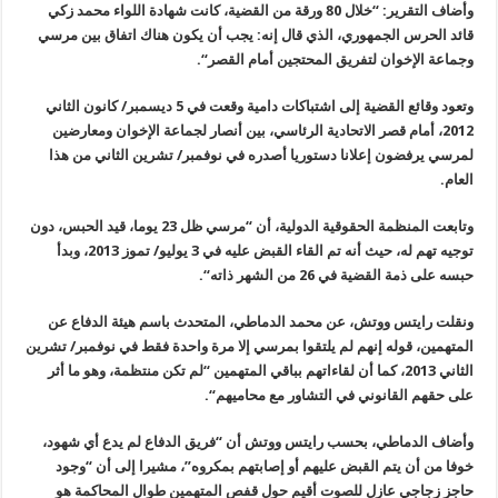
وأضاف التقرير: “خلال 80 ورقة من القضية، كانت شهادة اللواء محمد زكي
قائد الحرس الجمهوري، الذي قال إنه: يجب أن يكون هناك اتفاق بين مرسي
وجماعة الإخوان لتفريق المحتجين أمام القصر
“.
وتعود وقائع القضية إلى اشتباكات دامية وقعت في 5 ديسمبر/ كانون الثاني
2012
، أمام قصر الاتحادية الرئاسي، بين أنصار لجماعة الإخوان ومعارضين
لمرسي يرفضون إعلانا دستوريا أصدره في نوفمبر/ تشرين الثاني من هذا
العام
.
وتابعت المنظمة الحقوقية الدولية، أن “مرسي ظل 23 يوما، قيد الحبس، دون
توجيه تهم له، حيث أنه تم القاء القبض عليه في 3 يوليو/ تموز 2013، وبدأ
حبسه على ذمة القضية في 26 من الشهر ذاته
“.
ونقلت رايتس ووتش، عن محمد الدماطي، المتحدث باسم هيئة الدفاع عن
المتهمين، قوله إنهم لم يلتقوا بمرسي إلا مرة واحدة فقط في نوفمبر/ تشرين
الثاني
2013
، كما أن لقاءاتهم بباقي المتهمين “لم تكن منتظمة، وهو ما أثر
على حقهم القانوني في التشاور مع محاميهم
“.
وأضاف الدماطي، بحسب رايتس ووتش أن “فريق الدفاع لم يدع أي شهود،
خوفا من أن يتم القبض عليهم أو إصابتهم بمكروه”، مشيرا إلى أن “وجود
حاجز زجاجي عازل للصوت أقيم حول قفص المتهمين طوال المحاكمة هو