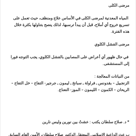
مرضى الكلى
المياه المعدنية لمرضى الكلى في الأساس علاج ومنظف، حيث تعمل على
تسريع خروج أي أملاح، قبل أن يبدأ ترسبها، لذلك ينصح بتناولها بكثرة خلال
هذه الفترة
.
مرضى الفشل الكلوي
في حال ظهور أي أعراض على المصابين بالفشل الكلوي، يجب التوجه فورا
إلى المستشفى
.
من النباتات المعالجة
:
الزنجبيل – بقدونس ـ فراولة ـ سبانخ ـ ليمون ـ جرجير- التفاح – خل التفاح –
الريحان – الكمون – الليمون – الموز- النعناع.
*
د. صلاح سلطان يكتب : عشتُ بين نورين وليس نارين
ب
عث الداعية الإسلامي المعتقل الدكتور صلاح سلطان، الأمين العام السابق