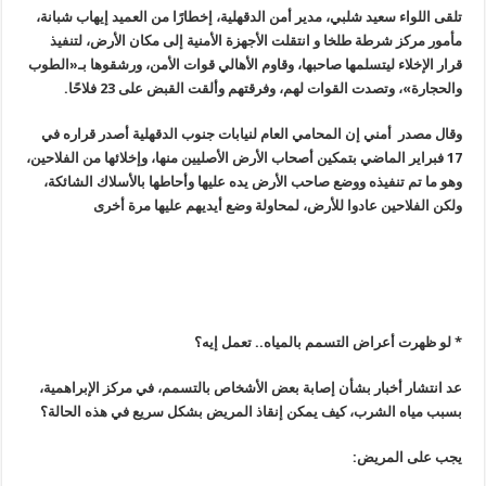
تلقى اللواء سعيد شلبي، مدير أمن الدقهلية، إخطارًا من العميد إيهاب شبانة،
مأمور مركز شرطة طلخا و انتقلت الأجهزة الأمنية إلى مكان الأرض، لتنفيذ
قرار الإخلاء ليتسلمها صاحبها، وقاوم الأهالي قوات الأمن، ورشقوها بـ«الطوب
والحجارة
»
، وتصدت القوات لهم، وفرقتهم وألقت القبض على 23 فلاحًا
.
وقال مصدر أمني إن المحامي العام لنيابات جنوب الدقهلية أصدر قراره في
17 فبراير الماضي بتمكين أصحاب الأرض الأصليين منها، وإخلائها من الفلاحين،
وهو ما تم تنفيذه ووضع صاحب الأرض يده عليها وأحاطها بالأسلاك الشائكة،
ولكن الفلاحين عادوا للأرض، لمحاولة وضع أيديهم عليها مرة أخرى
* لو ظهرت أعراض التسمم بالمياه.. تعمل إيه؟
عد انتشار أخبار بشأن إصابة بعض الأشخاص بالتسمم، في مركز الإبراهمية،
بسبب مياه الشرب، كيف يمكن إنقاذ المريض بشكل سريع في هذه الحالة؟
يجب على المريض
: