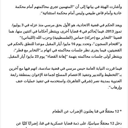
وأشارت الهيئة في بيانها إلى أن “المتهمين تجري محاكمتهم أمام محكمة
عادية وأمام قاض طبيعي وليس أمام محكمة استثنائية
“.
ويعد الحكم في قضية الاتحادية، هو الأول بحق مرسي منذ عزله في 3 يوليو
/
تموز 2013، فيما يُحاكم في 4 قضايا أخرى، وينتظر أحكاما في اثنتين منها، هما
قضيتا “التخابر مع (حركة) حماس (الفلسطينية) وحزب الله (اللبناني
)”
و”اقتحام السجون”، وتحدد يوم 16 مايو/ أيار المقبل موعدا للنطق بالحكم في
القضيتين، فيما يجرى نظر جلسات محاكمته في اتهام بـ”التخابر مع قطر
“
،
وينتظر أولى جلسات محاكمته بتهمة “إهانة القضاء” يوم 23 مايو/ أيار المقبل
.
فيما قررت النيابة العامة حبس مرسي في قضية سادسة، اتهم فيها مع آخرين
بـ”التخطيط والتدبير وتنفيذ الاعتصام المسلح لجماعة الإخوان بمنطقة رابعة
العدوية بمدينة نصر (شرقي القاهرة)، واستخدمه في تنفيذ عمليات عنف
وإرهاب
“.
*
12
معتقلًا في قنا يعلنون الإضراب عن الطعام
دخل 12 معتقلًا سياسيًا، على ذمة قضايا عسكرية في قنا، إضرابًا كليًا عن