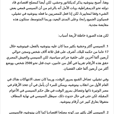
وهنا، أصبح بينوشيه يذكر كديكتاتور وحشي، لكن أيضا كمصلح اقتصادي قاد
دولته نحو الديمقراطية، وبات الأمل أنه بالرغم من أن السيسي قمعي بعض
الشيء وفقا لمعاييرنا، لكن إذا فعل للمصريين ما فعله بينوشيه في تشيلي،
فسيكون الجميع رابحا، وعلى المدى البعيد، وربما المتوسط، ستكون هذه
مقايضة مجدية
.
لكن هذه الصورة خاطئة ﻷربعة أسباب
:
1.
السيسي أكثر وحشية بكثير مما كان عليه بينوشيه بالفعل، فبينوشيه خلال
17 عاما من حكمه للبلاد، أشرف على قتل ثلاثة آلاف شخص وسجن حوالي
أربعين ألفا آخرين على خلفية جرائم سياسية، لكن السيسي والجيش المصري
حقق هذه الأرقام تقريبا في أقل من عامين، حيث قتل نحو 2500 شخص، ووضع
أكثر من أربعين ألفا خلف القضبان
.
وفي تشيلي، تضاءل القمع بمرور الوقت، وربما كان نصف الانتهاكات هناك في
العام الأول من انقلاب بينوشيه، ويمكن للمرء أن يأمل في أن تتخذ الأرقام في
مصر الوتيرة ذاتها وتتضائل بمرور الوقت في ظل حكم السيسي في الأعوام
المقبلة، لكن حتى في حال حدوث ذلك، سيظل السيسي في نهاية المطاف
متفوقا بفارق كبير عن أرقام بينوشيه
.
2.
السيسي أقل بكثير من كونه مصلحا اقتصاديا كما كان بينوشيه، فالسيسي