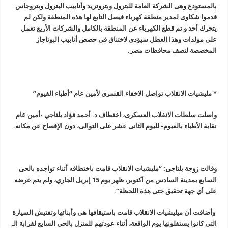
بالمستودع وهى الشركة العامة للبترول وبتروتريد وأنابيب البترول وبتروجاس
قدموا شكاوى لمدير منطقة كهرباء فيصل التابع لها هذه المنطقة ولكن لم
يتحرك أحد و تم قطع الكهرباء عن المنطقة بالكامل والشركات الأربع تعمل
على مولدات وهذا العطل سيؤدى لاختناق فى حصص أنابيب البوتاجاز
المخصصة لنصف محافظات مصر
.
* مليشيات الانقلاب تواصل الاخفاء القسري لأمين عام “أطباء الفيوم
”
واصلت سلطات الانقلاب العسكرى، اختطاف د. أحمد فؤاد بلتاجي -أمين عام
نقابة الأطباء بالفيوم- لليوم الثانى عشر على التوالى، دون الإفصاح عن مكانه
.
وقالت زوجة بلتاجى: “مليشيات الانقلاب قامت باختطافه أثناء تواجده بالحى
السابع بمدينة السادس من أكتوبر، ظهر يوم 15 إبريل الجاري، ولم يتم عرضه
على أي جهة تحقيق حتى هذة اللحظة
“.
وأضافت أن ميليشيات الانقلاب قامت باستيقافها هى وأبنائها وتفتيش السيارة
التى كانوا يستقلونها يوم الواقعة، أثناء عودتهم للمنزل بالحى السابع لقرابة الـ