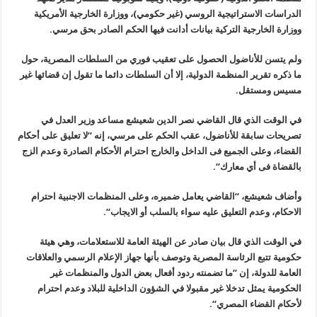
الدراسات الاستراتيجية الروسي (غير حكومي)، ووزارة الخارجية الأمريكية
ووزارة الخارجية التركية بيانات أدانت فيها الحكم الصادر بحق مرسي
.
ولم يتسن للأناضول الحصول على تعقيب فوري من السلطات المصرية، حول
ما ذكره تقرير المنظمة الدولية، إلا أن السلطات دائما ما تقول إن قضائها غير
مسيس ومستقل
.
في الوقت الذي قال القاضي نصر الدين شعيشع مساعد وزير العدل في
تصريحات سابقة للأناضول، عقب الحكم على مرسي، إنه “لا تعليق على أحكام
القضاء، وعلى الجميع فى الداخل والخارج احترام الأحكام الصادرة وعدم الزج
بالقضاة فى أي معارك
“.
وأضاف شعيشع، “القاضي يعامل ضميره، وعلى المنظمات الاجنبية احترام
الاحكام، وعدم التعليق عليه سواء بالسلب أو الايجاب
“.
في الوقت الذي قال بيان صادر عن الهيئة العامة للاستعلامات، وهي هيئة
حكومية تتبع الرئاسة المصرية وتوصف بأنها جهاز الإعلام الرسمي والعلاقات
العامة للدولة، إن “ما تضمنته ردود أفعال بعض الدول والمنظمات غير
الحكومية يمثل تدخلا غير مقبولا في الشؤون الداخلية للبلاد وعدم احترام
لأحكام القضاء المصري
“.