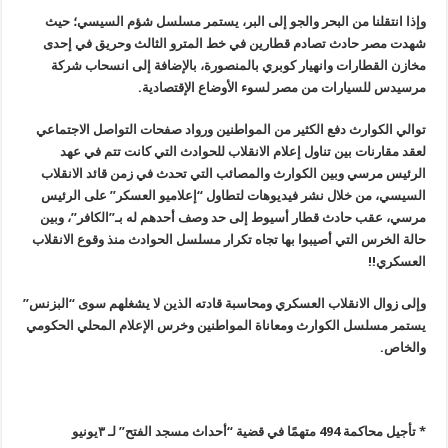
وإذا انتقلنا من البحر والجو إلى البر، يستمر مسلسل شؤم السيسي؛ حيث
شهدت مصر حادث تصادم قطارين في خط المترو الثالث وحريق في إحدى
مخازن القطارات وانهيار كوبري بالمنصورة، بالإضافة إلى انسحاب شركة
مرسيدس للسيارات من مصر لسوء الأوضاع الإقتصادية
.
توالي الكوارث دفع الكثير من المواطنين ورواد صفحات التواصل الاجتماعي
لعقد مقارنات بين تناول إعلام الانقلاب للحوادث التي كانت تتم في عهد
الرئيس مرسي وبين الكوارث والمصائب التي تحدث في زمن قائد الانقلاب
السيسي، من خلال نشر فيديوهات لتطاول “إعلاميو العسكر” على الرئيس
مرسي، عقب حادث قطار أسيوط إلى حد وصف أحدهم له بـ”الكافر”، وبين
حالة الخرس التي أصيبوا بها تجاه تكرار مسلسل الحوادث منذ وقوع الانقلاب
العسكري
!!
وإلى زوال الانقلاب العسكري ومحاسبة قادته الذين لا يشغلهم سوى “البزنس”
يستمر مسلسل الكوارث ومعاناة المواطنين وخرس الإعلام المحلي الحكومي
والخاص
.
* تأجيل محاكمة 494 متهمًا في قضية “أحداث مسجد الفتح” لـ ٣يونيو