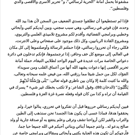
مشفوعا بحمل أمانة “الحرية لرسالتي”، و” تحرير الأسرى والأقصى والدي
وفلسطين
“.
فإذا لم تستطيعوا أن تطلقوا جسدي الضعيف من السجن لأن هذا بيد الله
وحده، فإن قوتي في رسالتي، وهي سبب سجني، وبين أيديكم كتبي وأبحاثي
وخطبي وبرامجي الفضائية، وأقدم لكم مشروع تلاميذي العلمي والتربوي،
ومشروع القادة الربانيين، وكل ذلك موجود على صفحاتي وعلى الانترنت،
فكلي رجاء أن تحرروا رسالتي، فإذا حملتم الرسالة وأوصلتموها إلى كل مكان
في العالم، إلى موضع كل خف وحافر، إذا ترجمتموها، فإنكم تدخلون في دائرة
دعواتي الخاصة مرات عديدة في اليوم الواحد لطلابي النبغاء، حملة أمانة
تحرير الأقصى إنها دعوات يشهد الله أنها من أعماق القلب ومن سويداء
الفؤاد، لكل من حمل شيئا مما رزقني الله، من فيض علمه سبحانه وتعالى،
والله ما كتبت كلمة إلا وكان بين ناظري قوله تعالى: “بَلَى وَرُسُلُنَا لَدَيْهِمْ
يَكْتُبُونَ” (الدخان:80)، وقول الشاعر: و لا تكتب بخطك غير شيء * يسرك في
القيامة أن تراه و كذا من كان قوله وفعله نصرة غزة العزة و فلسطين
.
فبين أيديكم رسائلي حرروها قبل أن تفكروا في تحرري، ينالوا خيرا، ولم
يحققوا هدفا، فماذا عسى أن يكون هذا الجسد! نحن سنذهب إلى الطين
والتراب والقبر لكن أرواحنا تشف وترقى وعلم ينتفع به أو صدقة جارية أو ولد
صالح يدعو له
..
وانتم جميعا أبنائي وبناتي أحبكم في الله جميعا حبا جما،
فأرجوكم أن تكون هذه العناية بكتبي وأبحاثي ومقالاتي وبرامجي خاصة عن