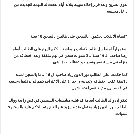
بدون تصريح وبعد قرار إخلاء سبيله بثلاثة أيام لفقت له التهمة الجديدة من
داخل محبسه.
*
قضاة الانقلاب يحكمون بالسجن على طالبين بالسجن 18 سنة
استمراراً لمسلسل ظلم الانقلاب و بطشه .. حُكم اليوم على الطالب أسامة
رضا صاحب الـ 16 سنة بـ 3 سنوات سجن في تهم ملفقة وبعد اختطافه من
منزله في مدينة نصر وتعذيبه واعتقاله لعدة أشهر
.
كما حكمت على الطالب نور الدين زياد صاحب ال 16 عاما بالسجن لمدة
15سنة عقب اختطافه وتعذيبه و اجبارة على الاعتراف بتهم لم يرتكبها وحبسه
في قسم أول مدينة نصر لعدة أشهر ..
يُذكر ان والد الطالب أسامة قد قتلته ميليشيات السيسي في فض رابعة ووالد
الطالب نور الدين زياد معتقل منذ ما يزيد عن العام وتم الحكم عليه بالسجن 5
سنوات
.