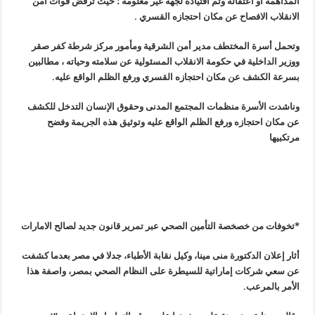
المداهمة أو اعتقاله وتم اقتياده لجهة غير معلومة ؛ حيث ترفض قوات أمن
الانقلاب الافصاح عن مكان احتجازه القسري
.
وتحمل أسرة المختطف مدير أمن الشرقية ومأمور مركز شرطة كفر صقر
ووزير الداخلية في حكومة الانقلاب المسئولية عن سلامته وحياته ، مطالبين
بسرعة الكشف عن مكان احتجازه القسري ورفع الظلم الواقع عليه
.
وناشدت الأسرة منظمات المجتمع المدنى وحقوق الإنسان التدخل للكشف
عن مكان احتجازه ورفع الظلم الواقع عليه وتوثيق هذه الجريمة وفضح
مرتكبيها
*تخوفات من خصخصة التأمين الصحي عبر تمرير قانون جديد لصالح الامارات
أثار إعلان الدكتورة منى مينا، وكيل نقابة الأطباء، جدلا في مصر بعدما كشفت
عن سعي شركات إماراتية للسيطرة على النظام الصحي بمصر، واصفة هذا
الأمر بالمرعب
.