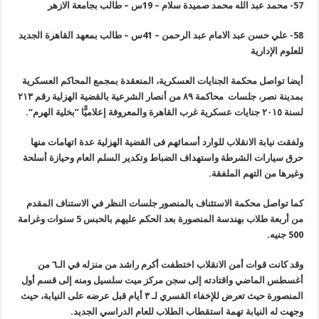
57-
محمد عبد الله محمد صميدة سلام – 19س – طالب بجامعة الازهر
58-
علي حسن عبد الامام عبد الرحمن – 41س – طالب بمعهد القاهرة الجديد
للعلوم الإدارية
أيضا تواصل محكمة الجنايات العسكرية، المنعقدة بمجمع المحاكم العسكرية
بمدينة نصر، جلسات محاكمة ٨٩ من أنصار الشرعية بالقضية الهزلية رقم ٢١٣
لسنة ٢٠١٥ جنايات عسكرية غرب القاهرة والمعروفة إعلاميًّا ”بخلية الهرم
“.
ولفقت نيابة الانقلاب للوارد أسمائهم فى القضية الهزلية عدة اتهامات منها
حرق سيارات الشرطة واستهداف الضباط وتكدير السلم العام وحيازة أسلحة
وغيرها من التهم الملفقة
.
كما تواصل محكمة الاستئناف بالمنصور جلسات النظر في الاستناف المقدم
من أربعة طلاب بهندسة المنصورة بعد الحكم عليهم بالحبس 5 سنوات وغرامة
500 جنيه
.
وقد كانت قوات أمن الانقلاب اختطفت أكرم راشد من منزله في الـ٦ من
أغسطس الماضي واقتادته إلى سجن مركز ميت سلسيل ومنه إلى قسم أول
المنصورة حيث تعرض للإخفاء القسري لـ ٣ أيام قبل عرضه على النيابة، حيث
وجهت له النيابة تهمة استقطاب الطلاب للعام الدراسي الجديد
.