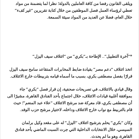
ويلقى القانون رفضا من كافة العاملين بالدولة؛ نظرا لما يتضمنة من مواد
تعطي لرؤساء العمل فصل الموظفين من خلال كتابة تقريرين “غير كفء”
خلال العام، فضلا عن العديد من المواد سيئة السمعة
.
*
“
آخرة التطبيل”.. الإطاحة بـ”بكري” من “ائتلاف سيف اليزل
”
اتخذ ائتلاف “دعم مصر” بقيادة ضابط المخابرات المتقاعد سامح سيف اليزل
قرارًا بفصل مصطفى بكري، بسبب ما أسماه قيامه بتربيطات خارج الائتلاف.
وقال قيادي بالائتلاف، في تصريحات صحفية، إن قرار فصل “بكري” جاء
بموافقة أغلبية قيادات الائتلاف، خلال اجتماع بأحد الفنادق القاهرة، مشيرًا الى
أن مصطفى بكري، قاد معركة ضد مرشح الائتلاف “علاء عبد المنعم”؛ حيث
قام بالتربيط مع نواب خارج الائتلاف وداخله، لاختيار مرشح حزب الوفد.
وكان “بكري” يحلم بترشيح ائتلاف “اليزل” له على مقعد وكيل برلمان
السيسي، خلال الانتخابات الداخلية التي جرت السبت الماضي بأحد فنادق
القاهرة، وهو ما لم يحدث.