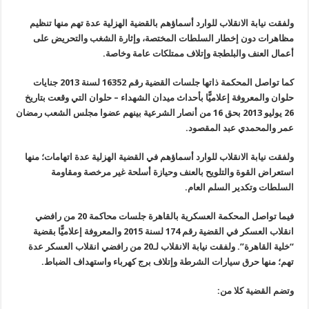
ولفقت نيابة الانقلاب للوارد أسماؤهم بالقضية الهزلية عدة تهم منها تنظيم
مظاهرات دون إخطار السلطات المختصة، وإثارة الشغب والتحريض على
أعمال العنف والبلطجة وإتلاف ممتلكات عامة وخاصة
.
كما تواصل المحكمة ذاتها جلسات القضية رقم 16352 لسنة 2013 جنايات
حلوان والمعروفة إعلاميًّا بأحداث ميدان الشهداء – حلوان التي وقعت بتاريخ
26
يوليو 2013 بحق 16 من أنصار الشرعية بينهم عضوا مجلس الشعب رمضان
عمر والمحمدي عبد المقصود
.
ولفقت نيابة الانقلاب للوارد أسماؤهم في القضية الهزلية عدة اتهامات؛ منها
استعراض القوة والتلويح بالعنف وحيازة أسلحة غير مرخصة ومقاومة
السلطات وتكدير السلم العام
.
فيما تواصل المحكمة العسكرية بالقاهرة جلسات محاكمة 20 من رافضي
انقلاب العسكر في القضية رقم 174 لسنة 2015 والمعروفة إعلاميًّا بقضية
“
خلية القاهرة”. ولفقت نيابة الانقلاب لـ20 من رافضي انقلاب العسكر عدة
تهم؛ منها حرق سيارات الشرطة وإتلاف برج كهرباء واستهداف الضباط
.
وتضم القضية كلا من
: