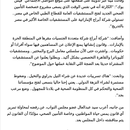
وقالت مينا عبر تدوينة على صفحتها على موقع التواصل الاجتماعي
“
فيس
بوك”: “الكارثة أنه في نفس الوقت الذي يسعى مشروع خصخصة التأمين
الصحي الجديد لفتح المستشفيات العامة للقطاع الطبي الخاص في مصر..
تستولي شركة أبراج الإماراتية على المستشفيات الخاصة الأكبر في مصر
بالتدريج
“.
وأضافت: “شركة أبراج شركة متعددة الجنسيات مقرها في المنطقة الحرة
بالإمارات.. وقانون إنشائها يمنع الإعلان عن المساهمين فيها سواء أفرادا أو
حكومات.. واشترت حتى الآن سلسلتي معامل البرج والمختبر
..
ومستشفيات
كليوباترا والقاهرة التخصصي بشكل أكيد.. وبطلوا يعلنوا عن المستشفيات
المشتراة حديثا بعد الضجة اللي النقابة عملتها حول الموضوع
“.
وتابعت: “هناك تسريبات عديدة عن شراء النيل بدراوي والنخيل
..
وضغوط
مستمرة لشراء النزهة الدولي.. يعني إحنا حاليا بنسعى لفتح مؤسساتنا
الصحية والتحكم في كل المنظومة الصحية في بلادنا للمجهول.. وضع مرعب
بجد
“.
من جانبه، أعرب سيد عبدالعال عضو مجلس النواب، عن رفضه لمحاولة تمرير
أي قانون يمس حياة المواطنين، وخاصة التأمين الصحي، مؤكدًا أن القانون لم
يتم مناقشته داخل المجلس بعد
.