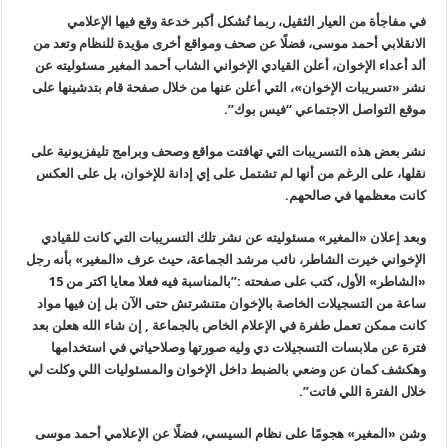
في مفاجأة من العيار الثقيل، ربما تُشكل أكبر خدعة وقع فيها الإعلامي
الانقلابي أحمد موسى، فضلًا عن صحف ومواقع أخرى مؤيدة للنظام وتعد من
ألد أعداء الإخوان، أعلن القيادي الإخواني الشاب أحمد المغير مسئوليته عن
نشر «تسريبات الإخوان»، التي أعلن عنها من خلال صفحة قام بتدشينها على
موقع التواصل الاجتماعي “فيس بوك”.
نشر بعض هذه التسريبات التي تهافتت مواقع وصحف وبرامج تليفزيونية على
نقلها، على الرغم من أنها لم تشتمل على إي إدانة للإخوان، بل على العكس
كانت معظمها في صالحهم
.
وبعد إعلان «المغير» مسئوليته عن نشر تلك التسريبات التي كانت للقيادي
الإخواني خيرت الشاطر، نائب مرشد الجماعة، حيث عرف «المغير» بأنه رجل
«
الشاطر» الأول، كتب على صفحته :”بالمناسبة فيه فعلا معايا اكتر من 15
ساعة من التسجيلات الخاصة بالإخوان متنشرتش حتى الآن بل إن فيها مواد
كانت ممكن تعمل طفرة في الإعلام الخاص بالجماعة , إن شاء الله هعلن بعد
فترة عن ملابسات التسجيلات دي وليه صورتها وصلاحياتي في استخدامها
وهكشف كمان عن وضعي بالضبط داخل الإخوان والمسئوليات اللي وكلت لي
خلال الفترة اللي فاتت”.
وشن «المغير» هجومًا على نظام السيسي، فضلًا عن الإعلامي أحمد موسى