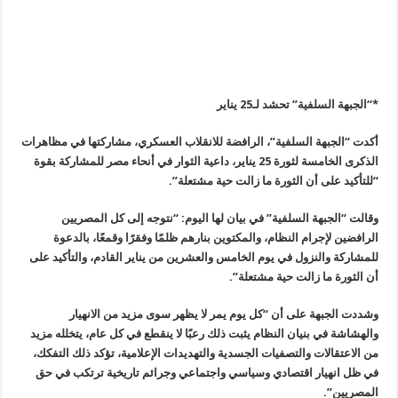
*
“
الجبهة السلفية” تحشد لـ25 يناير
أكدت “الجبهة السلفية”، الرافضة للانقلاب العسكري، مشاركتها في مظاهرات
الذكرى الخامسة لثورة 25 يناير، داعية الثوار في أنحاء مصر للمشاركة بقوة
“للتأكيد على أن الثورة ما زالت حية مشتعلة”.
وقالت “الجبهة السلفية” في بيان لها اليوم: “نتوجه إلى كل المصريين
الرافضين لإجرام النظام، والمكتوين بنارهم ظلمًا وفقرًا وقمعًا، بالدعوة
للمشاركة والنزول في يوم الخامس والعشرين من يناير القادم، والتأكيد على
أن الثورة ما زالت حية مشتعلة”.
وشددت الجبهة على أن “كل يوم يمر لا يظهر سوى مزيد من الانهيار
والهشاشة في بنيان النظام يثبت ذلك رعبًا لا ينقطع في كل عام، يتخلله مزيد
من الاعتقالات والتصفيات الجسدية والتهديدات الإعلامية، تؤكد ذلك التفكك،
في ظل انهيار اقتصادي وسياسي واجتماعي وجرائم تاريخية ترتكب في حق
المصريين”.