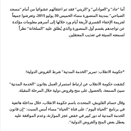
أما “جاد” و”العوادلي” و”الزيني” فقد تم اعتقالهم عشوائيا من أمام
“
مسجد
الصباحي” بمدينة المنصورة مساء الخميس 30 يوليو 2015، وتعرضوا جميعاً
لجريمة الإخفاء القسري لأربعة أيام ورد خلالها إلى أسرهم معلومات مؤكدة
عن تواجدهم بقسم أول المنصورة والذي يُطلق عليه “السلخانة” نظراً
لسمعته السيئة في تعذيب المعتقلين
.
*حكومة الانقلاب: تمرير”الخدمة المدنية” شرط القروض الدولية
!
كشفت حكومة الانقلاب عن ارتباط استمرار العمل بقانون “الخدمة المدنية
”
سيئ السمعة، بالحصول على منح وقروض دولية خلال المرحلة المقبلة
.
وقال حسام القاويش، المتحدث باسم حكومة الانقلاب، خلال مداخلة هاتفية
في برنامج “الحياة اليوم”، على قناة “الحياة” مساء أمس السبت: “إن قانون
الخدمة المدنية له دور كبير في خفض عجز الموازنة، وعدم الموافقة عليه
يعطل بعض المنح والقروض الدولية
“.