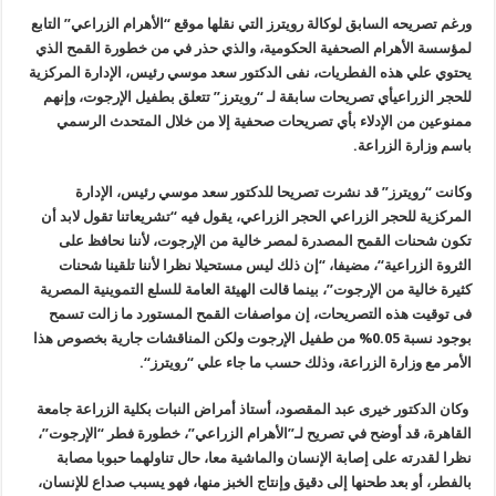
ورغم تصريحه السابق لوكالة رويترز التي نقلها موقع “الأهرام الزراعي
”
التابع
لمؤسسة الأهرام الصحفية الحكومية، والذي حذر في من خطورة القمح الذي
يحتوي علي هذه الفطريات، نفى الدكتور سعد موسي رئيس، الإدارة المركزية
للحجر الزراعيأي تصريحات سابقة لـ “رويترز” تتعلق بطفيل الإرجوت، وإنهم
ممنوعين من الإدلاء بأي تصريحات صحفية إلا من خلال المتحدث الرسمي
باسم وزارة الزراعة
.
وكانت “رويترز” قد نشرت تصريحا للدكتور سعد موسي رئيس، الإدارة
المركزية للحجر الزراعي الحجر الزراعي، يقول فيه “تشريعاتنا تقول لابد أن
تكون شحنات القمح المصدرة لمصر خالية من الإرجوت، لأننا نحافظ على
الثروة الزراعية
“
، مضيفا، “إن ذلك ليس مستحيلا نظرا لأننا تلقينا شحنات
كثيرة خالية من الإرجوت”، بينما قالت الهيئة العامة للسلع التموينية المصرية
فى توقيت هذه التصريحات، إن مواصفات القمح المستورد ما زالت تسمح
بوجود نسبة 0.05% من طفيل الإرجوت ولكن المناقشات جارية بخصوص هذا
الأمر مع وزارة الزراعة، وذلك حسب ما جاء علي “رويترز
“.
وكان الدكتور خيرى عبد المقصود، أستاذ أمراض النبات بكلية الزراعة جامعة
القاهرة، قد أوضح في تصريح لـ”الأهرام الزراعي”، خطورة فطر “الإرجوت”،
نظرا لقدرته على إصابة الإنسان والماشية معا، حال تناولهما حبوبا مصابة
بالفطر، أو بعد طحنها إلى دقيق وإنتاج الخبز منها، فهو يسبب صداع للإنسان،