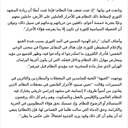
وتابعت في بيانها: “إذ نثبت ضعف هذا النظام؛ فإننا نثبت أيضًا أن ريادة المشهد
الثوري لإسقاط ذلك النظام هي للأحرار العاملين على الأرض، حاملين معهم
وعيًا بتجربة خمسة أعوام، دافعين من حرياتهم ودمائهم في سبيل ذلك، ونوقن
أن الحصيلة السياسية للثورة لن تكون إلا بما يفرضه هؤلاء الأحرار”.
وأضاف البيان: “رغم الهدوء النسبي في المد الثوري بسبب شدة القمع
والإعلام المشيطن للثورة، فإن هناك في المقابل صعودًا في منحنى الوعي
الشعبي؛ فأدرك الكثيرون ما استُدرجوا له وخُدعوا فيه، وظهر للجميع من مؤيد
ومعارض مهازل ذلك النظام ودلائل فشله، التي لن يكون آخرها البرلمان
الهزلي الذي صار مادة للسخرية عند مؤيدي النظام قبل غيرهم”.
ووجهت “الجبهة” التحية للصامدين في المعتقلات والمطاردين والثائرين في
المسيرات، وقالت: “نحيي صمود الأحرار القابعين في معتقلات النظام، الذين
يعانون من أسوأ ظروف لا إنسانية، في مشهد إجرامي تاريخي يشارك فيه
النظام العالمي والإقليمي بالفعل وبالسكوت. وهم رغم كل ذلك يرفضون
الاستسلام أو الرضوخ للنظام. وإذ نتمسك بحق هؤلاء المظلومين في الحرية
والكرامة، وحق الدماء التي سالت ظلما في القصاص لها، فإن (النظام) ينبغي
له أن يعلم أن كل ذلك وقود يزيد الجذوة اشتعالاً، على عكس ما يظن”.