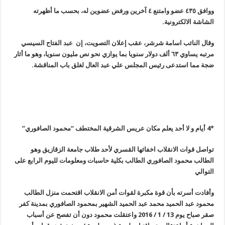
ووافق ٤٣٥ عضو وامتنع ٤ آخرين ورفض عضوين له، بحسب ما أظهرته
الشاشة الالكترونية
.
وقال النائب اسامة شرشر، عقب إعلان التصويت، إن عبد الفتاح السيسي
مرتبه يساوي ٦٣ ألف دولار سنويا بما يوازي نحو نص مليون سنويا، وهو ما أثار
ضجة مما استدعى رئيس المجلس علي عبد العال لغلق باب المناقشة
.
*
4
أيام و لا أحد يعلم مكان عريس الشرقية المختطف “محمود الصافوري
”
تواصل قوات الانقلاب اخفائها القسري لأحد طلاب جامعة الزقازيق وهو
الطالب محمود الصافوري الطالب بكلية حاسبات ومعلومات لليوم الرابع على
التوالي
وأفادت أسرته بأن قوة مكبرة لقوات أمن الانقلاب اقتحمت منزل الطالب
محمود عبد الحميد محمد عبد الحميد الشهير بمحمود الصافوري بمدينة كفر
صقر صباح يوم 13 / 1 / 2016 واعتقلت محمود دون أن تفصح عن أسباب