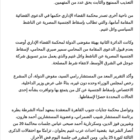
التعذيب الممنهج والثابت بحق عدد من المتهمين
.
من ناحية أخرى تصدر محكمة القضاء الإداري حكمها في الدعوى القضائية
المقامة أمامها، والتي تطالب بإسقاط الجنسية المصرية عن الناشط
السياسي وائل غنيم
.
وكانت الدائرة الثانية بهيئة مفوضى الدولة لمحكمة القضاء الإداري أوصت
بعدم قبول الدعوى المقامة من المحامي سمير صبري المحامي، لإسقاط
الجنسية المصرية عن الناشط وائل غنيم والذي يعمل مدير تسويق شركة
جوجل في الشرق الأوسط، لانتفاء شرط المصلحة
.
وأكد التقرير المعد من المستشار رامي السيد، مفوض الدولة، أن المشرع
رخص لمجلس الوزراء وحده دون غيره، بناءً على عرض وزير الداخلية،
الاختصاص بإسقاط الجنسية عن كل من يتمتع بها وتوافرت بشأنه إحدى
الحالات المحددة حصرًا لإسقاطها
.
وتواصل محكمة جنايات جنوب القاهرة المنعقدة بمعهد أمناء الشرطة بطره
برئاسة المستشار شبيب الضمراني، وعضوية المستشارين أحمد هارون،
وشيرين فوز الدين، وسكرتارية أحمد صبحى عباس.جلسات محاكمة 20 من
أنصار الشرعية بقضية احداث عرب غنيم بحلوان ، تزامنًا مع احتفالات الذكرى
الثالثة لثورة 25 يناير، ومن المقرر فى جلسة اليوم فض الأحراز
.