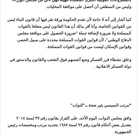
وليس من المنطقي أن أحصل على موافقة المحليات
.
كما أشار إلى أنه لا حاجة لأن تقدم الحكومة ورقة تقر فيها أن قانون البناء ليس
من القوانين الخاصة، وأنا أقر بذلك أن هذا القانون ليس متعلقا بالقوات
المسلحة ولا ضرورة لإضافة جملة “ضرورة الحصول على موافقة مجلس
الدفاع الوطني”، لأن قوانين القوات المسلحة محددة على سبيل الحصر،
وقوانين الإسكان ليست من قوانين القوات المسلحة
.
وعلق نشطاء قرر العسكر وضع أنفسهم فوق الشعب والقانون والدستور في
دولة العسكر الانقلابية
.
*مرتب السيسي يثير ضجة بـ”النواب”
وافق مجلس النواب، اليوم الأحد، على القرار بقانون رقم ٣٧ لسنة ٢٠١٤
بتعديل بعض أحكام قانون رقم ٩٩ لسنة ١٩٨٧ بتحديد مرتب ومخصصات رئيس
الجمهورية
.