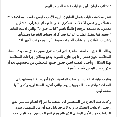
*
“
كتائب حلوان” أبرز هزليات قضاء العسكر اليوم
تنظر محكمة جنايات شمال القاهرة، اليوم الأحد، خامس جلسات محاكمة 215
معتقلاً من رافضي الانقلاب العسكري، على خلفية اتهام هزلي “بتشكيل
مجموعات مسلحة عرفت إعلاميًّا باسم “كتائب حلوان”، والتي ادعت النيابة
“استهدافها لتنفيذ عمليات عدائية ضد أفراد وضباط الشرطة ومنشآتها
وتخريب الأملاك والمنشآت العامة، خصوصًا أبراج ومحولات الكهرباء
“.
وطالب الدفاع بالجلسة الماضية التي لم تستغرق سوى دقائق معدودة بانعقاد
المحاكمة بدون قفص زجاجي عازل للصوت ودفع ببطلان إجراءات المحاكمة
بهذا الشكل، وتأجيل القضية لحين حضور جميع المعتقلين من محبسهم، بعد أن
تعذر إحضار البعض لأسباب أمنية
.
وقامت نيابة الانقلاب بالجلسات الماضية بتلاوة أمر إحالة المعتقلين إلى
المحاكمة والاتهامات الموجهة إليهم، والتي أنكرها المعتقلون، وأكدوا أنها
ملفقة لهم
.
وأكدت هيئة الدفاع عن المعتقلين أن القضية ما هي إلا انتقام سياسي بحق
رافضي الانقلاب العسكري، وأنه لا يوجد دليل ضد أي من المتهمين سوى
افتراءات جهاز الأمن الوطني الذي قام بنزع اعترافات من المعتقلين تحت