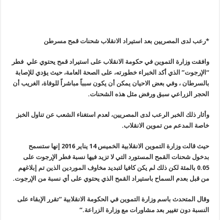
*رعب لدى المصريين بعد استيراد الانقلاب شحنات قمح مسرطن
وافقت وزارة التموين في حكومة الانقلاب على استيراد قمح يحتوي علي فطر
“
الإرجوت” الذي أكد الخبراء خطورته، على الصحة العامة، حيث يؤدي للإصابة
بالسرطان ، وفي بعض الاحيان يمكن أن يكون سبباً مباشراً للوفاة، الغريب أن
الحجر الزراعي سبق ورفض مثل هذه الشحنات
.
وأثار ذلك الخبر الرعب لدى المصريين، لعدم استغناء الشعب عن تناول الخبز
خاصة المدعم من تموين الانقلاب
.
حيث قالت وزارة التموين الانقلابية الخميس 14 يناير 2016 إنها ستسمح
بدخول شحنات القمح المستورد التي لا تزيد فيها نسبة فطر الإرجوت على
0.05 بالمئة لكن ذلك لم يكن كافيا لتبديد مخاوف الموردين الذين تم إبلاغهم
من قبل بعدم السماح باستيراد القمح الذي يحتوي على أي نسبة من الإرجوت
.
وقال المتحدث باسم وزارة التموين في الحكومة الانقلابية “تقرر الإبقاء على
النسبة دون تغيير بعد مشاورات مع وزارة الزراعة
.”