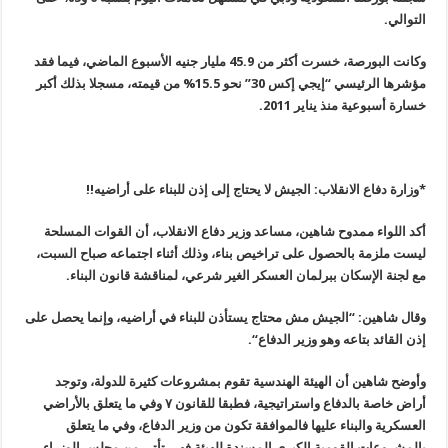
التوالي
.
وكانت البورصة، خسرت أكثر من 45.9 مليار جنيه الأسبوع الماضي، فيما فقد
مؤشرها الرئيسي “إيجي إكس 30” نحو 15.5% من قيمته، مسجلا بذلك أكبر
خسارة أسبوعية منذ يناير 2011
.
*وزارة دفاع الانقلاب: الجيش لا يحتاج إلى إذن للبناء على أراضيه
!!
أكد اللواء ممدوح شاهين، مساعد وزير دفاع الانقلاب، أن القوات المسلحة
ليست ملزمة بالحصول على تراخيص بناء، وذلك أثناء اجتماعه صباح السبت،
مع لجنة الإسكان ببرلمان العسكر الغير شرعي، لمناقشة قانون البناء
.
وقال شاهين: “الجيش مش محتاج يستأذن للبناء في أراضيه، وإنما يحصل على
إذن القائد بتاعه وهو وزير الدفاع
“.
وأوضح شاهين أن الهيئة الهندسية تقوم بمشروعات كثيرة للدولة، وتوجد
أراض خاصة بالدفاع واستراتيجية، فطبقا للقانون ٧ وفي ما يتعلق بالأراضي
العسكرية والبناء عليها فالموافقة تكون من وزير الدفاع، وفي ما يتعلق
بالمشروعات القومية الكبرى المسندة للهيئة فهي تأتي من مجلس الوزراء،