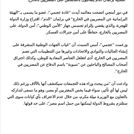
في دور أمنجي اتضحت معالمه أيدت “غادة عجمي”، عضو ما يسمى بـ”الهيئة
البرلمانية عن المصريين في الخارج” في برلمان “الدم”، اقتراح وزارة الدولة
للهجرة، والذي يقضي بإلزام تجسس جهاز “الأمن الوطني”، أمن الدولة، على
المصريين بالخارج، حفاظًا على أمن جنرالات العسكر.
وزعمت “عجمي”، أمس السبت، أن “غياب الجهات الوطنية المشرفة على
إنشاء الجاليات والنوادي والاتحادات وغيرها من التنظيمات التي تضم
المصريين في الخارج، أدى لتغلغل العناصر المعادية للوطن، وكذلك اختراق
أصحاب المصالح والباحثين عن “سبوبة” باسم الدفاع عن المصريين في
الخارج”.
وادعت أن “من يبحث وراء هذه التجمعات سيكتشف أنها بالآلاف ورغم ذلك
ليس لها أي تأثير، سواء فيما يخص المغتربين أو مصر، وهو ما نسعى لتداركه
بالتعاون مع الوزيرة نبيلة مكرم، من خلال عدم الاعتراف بأي كيانات سوى التي
ستلتزم بشروط الدولة ليمكنها من حمل اسم مصر”، على حد قولها.