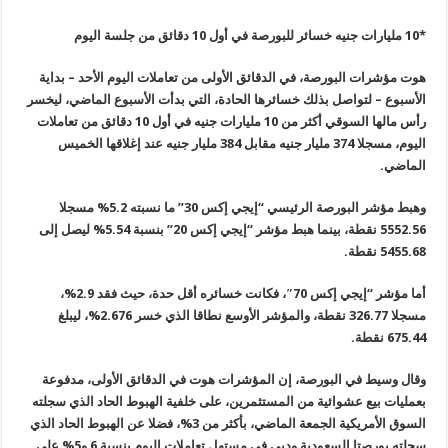
*
10
مليارات جنيه خسائر للبورصة في أول 10 دقائق من جلسة اليوم
هوت مؤشرات البورصة، في الدقائق الأولى من تعاملات اليوم الأحد – بداية
الأسبوع – لتواصل بذلك خسائرها الحادة، التي بدأت الأسبوع الماضي، ليخسر
رأس مالها السوقي أكثر من 10 مليارات جنيه في أول 10 دقائق من تعاملات
اليوم، مسجلا 374 مليار جنيه مقابل 384 مليار جنيه عند إغلاقها الخميس
الماضي
.
وهبط مؤشر البورصة الرئيسي “إيجي إكس 30” ما نسبته 5.2% مسجلا
5552.56 نقطة، بينما هبط مؤشر “إيجي إكس 20” بنسبة 5.54
%
ليصل إلى
5455.68 نقطة
.
أما مؤشر “إيجي إكس 70″، فكانت خسائره أقل حدة، حيث فقد 2.9%،
مسجلا 326.77 نقطة، والمؤشر الأوسع نطاقا الذي خسر 2.676
%
، ليبلغ
675.44 نقطة
.
وقال وسيط في البورصة، إن المؤشرات هوت في الدقائق الأولى، مدفوعة
بعمليات بيع عشوائية من المستثمرين، على خلفية الهبوط الحاد الذي سجلته
السوق الأمريكية الجمعة الماضي، بأكثر من 3%، فضلا عن الهبوط الحاد الذي
سجلته بورصتا السعودية ودبي في مستهل تعاملات اليوم بنسبة 6 و5% على