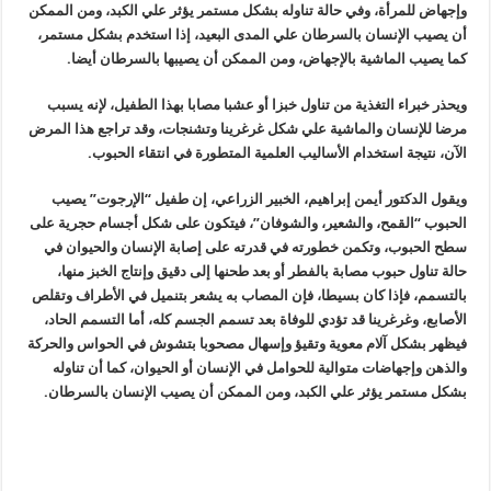
وإجهاض للمرأة، وفي حالة تناوله بشكل مستمر يؤثر علي الكبد، ومن الممكن
أن يصيب الإنسان بالسرطان علي المدى البعيد، إذا استخدم بشكل مستمر،
كما يصيب الماشية بالإجهاض، ومن الممكن أن يصيبها بالسرطان أيضا
.
ويحذر خبراء التغذية من تناول خبزا أو عشبا مصابا بهذا الطفيل، لإنه يسبب
مرضا للإنسان والماشية علي شكل غرغرينا وتشنجات، وقد تراجع هذا المرض
الآن، نتيجة استخدام الأساليب العلمية المتطورة في انتقاء الحبوب
.
ويقول الدكتور أيمن إبراهيم، الخبير الزراعي، إن طفيل “الإرجوت” يصيب
الحبوب “القمح، والشعير، والشوفان”، فيتكون على شكل أجسام حجرية على
سطح الحبوب، وتكمن خطورته في قدرته على إصابة الإنسان والحيوان في
حالة تناول حبوب مصابة بالفطر أو بعد طحنها إلى دقيق وإنتاج الخبز منها،
بالتسمم، فإذا كان بسيطا، فإن المصاب به يشعر بتنميل في الأطراف وتقلص
الأصابع، وغرغرينا قد تؤدي للوفاة بعد تسمم الجسم كله، أما التسمم الحاد،
فيظهر بشكل آلام معوية وتقيؤ وإسهال مصحوبا بتشوش في الحواس والحركة
والذهن وإجهاضات متوالية للحوامل في الإنسان أو الحيوان، كما أن تناوله
بشكل مستمر يؤثر علي الكبد، ومن الممكن أن يصيب الإنسان بالسرطان
.