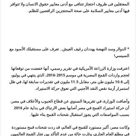
المعتقلين فى ظروف احتجاز تتنافى مع أدنى معايير حقوق الانسان ولا تتوافر
فيها أدنى معايير السلامة على صحة المحتجزين الرافضين للظلم.
* الدولار وسد النهضة يهددان رغيف العيش.. تعرف على مستقبلك الأسود مع
السيسي
!
اعترفت وزارة الزراعة الأمريكية في تقرير رسمي، أنها خفضت من توقعاتها
لحجم واردات القمح المصرية في موسم 2015-2016، الذي ينتهي في يوليو،
إلى 10.6 مليون طن متر، مقابل 11.5 مليون في تقديرات سابقة لها، في ظل
استمرار أزمة نقص النقد الأجنبي التي تعوق حركة الاستيراد.
وأضافت الوزارة، في تقريرها السنوي عن قطاع الحبوب والأعلاف في مصر،
أن حركة استيراد القمح في مصر أصابها بعض الارتباك في بداية عام 2016
بسبب المواصفات التي يجوز استقبال شحنات القمح بناء عليها.
وكانت مصر، أكبر مستورد للقمح في العالم، قد ردت شحنات قمح مستوردة
في مطلع العام الجاري، وثارت حالة من عدم التأكد بين تجار القمح العالميين