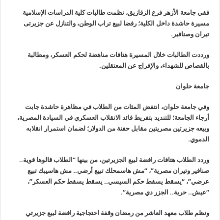
ففي جامعة الأزهر فرع الزقازيق، نظمت طالبات كلية الدراسات الإسلامية
مسيرة حاشدة داخل الكلية؛ رفضا لبيع تراب الوطن، والتنازل عن جزيرتى
تيران وصنافير
.
ورددت الطالبات خلال المسيرة هتافات مناهضة لحكم العسكر، ومطالبة
بالقصاص للشهداء، والإفراج عن المعتقلين
.
جامعة حلوان
وفي جامعة حلوان، انتفض المئات من الطلاب في مظاهرة حاشدة جابت
أرجاء الجامعة؛ للتنديد بتفريط قائد الانقلاب العسكري في السيادة المصرية،
وبيعه جزيرتين مصريتين مقابل حفنة من الدولار؛ لضمان استمرار انقلابه
الدموي
.
وردد الطلاب هتافات رافضة لبيع الجزيرتين، من بينها “الطلاب قالوها قوية..
صنافير وتيران مصرية”، “مش هاسمحلك تبيع أرضي.. مش هاسيبك تبيع
عرضي”، “يسقط يسقط حكم السيسي.. يسقط يسقط حكم العسكر”،
“عيش.. حرية
..
الجزر دي مصرية
“.
ونظم طلاب معهد العاشر من رمضان وقفة احتجاجية رافضة لبيع جزيرتي