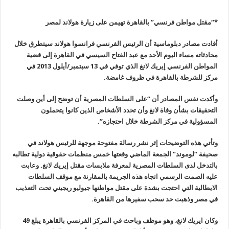
*
“
مقتل مواطن فرنسي” بالقاهرة تهيمن على زيارة هولاند لمصر
أفادت مصادر دبلوماسية أن الرئيس الفرنسي فرانسوا هولاند سيتطرق خلال
محادثاته مساء اليوم الأحد مع عبد الفتاح السيسي في القاهرة إلى قضية
المواطن الفرنسي إيريك لانغ الذي توفي في 13 سبتمبر/أيلول 2013 في
مركز للشرطة بالقاهرة في ظروف غامضة.
وأكدت نفس المصادر أن “على السلطات المصرية أن توضح إلى أين وصلت
التحقيقات بشأن وفاة لانغ وأن تحدد الأشخاص الذين كانوا يتحملون
المسؤولية في مركز الشرطة خلال احتجازه”.
وتأتي هذه التوضيحات إثر نشر رسالة مفتوحة موجهة للرئيس هولاند في
صحيفة “لوموند” الجمعة الماضي وقعتها خمس منظمات حقوقية دولية تطالبه
بالتدخل لدى السلطات المصرية لمعرفة ملابسات مقتل إيريك لانغ. وعابت
عليه الصمت الرسمي اتجاه هذه الجريمة بالمقارنة مع موقف السلطات
الايطالية التي احتجت بشدة على مقتل مواطنها جيوليو ريجيني تحت التعذيب
في مصر وذهبت حد سحب سفيرها من القاهرة.
وكان ايريك لانغ، وهو موظف وباحث في المركز الفرنسي بالقاهرة يبلغ 49