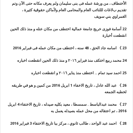
اﻷختطاف ، من ورشة عمله فى بنى سليمان ولم يعرف مكانه حتى اﻵن وتم
تقديم بﻻغات لللنائب العام والمحامى العام وﻷماكن حقوقية كثيرة ،
الغمراوي بني سويف
22
أسامة فوزى خريج جامعة عمالية اختطف من مكان عنله و منذ ذلك الحين
انقطعت أخبارة
23
》
اﺳﺎﻣﻪ ﺟﺎﺩ ﺍﻟﺤﻖ ، 48 ﺳﻨﻪ ، اختطف ﻣﻦ مكان عمله فى فبراير 2016
24
محمد ربيع اختكف منذ فبراير ٢٠١٦ و منذ ذلك الحين انقطعت اخباره
25
احمد سيد تمام .. اختطف منذ يناير ٢٠١٦ و انقطعت اخباره
26
》
عبد الله عادل ، تاريخ الاخفاء 1 ابريل 2016 من كمين و هو في طريقه
لخطبه الجمعه
27
》
محمد عبدالباسط . سمسطا ، معيد بكليه صيدله ، تاريخ الاختفاء 4 ابريل
2016 ، تم اعتقاله من محل عمله بصيدله يعمل به
28
》
احمد عبد الواحد ، طالب ثانوي ، مركز ببا تاريخ الاختفاء 3 فبراير 2016