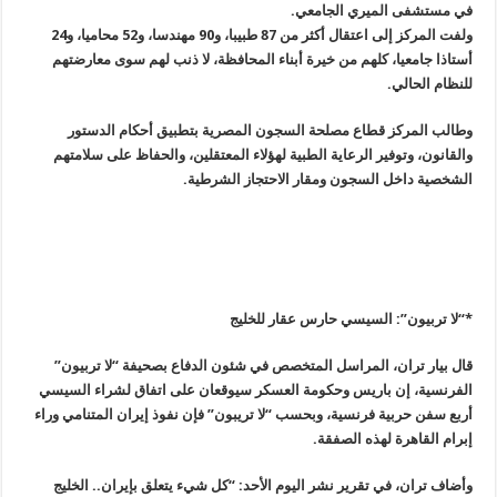
في مستشفى الميري الجامعي
.
ولفت المركز إلى اعتقال أكثر من 87 طبيبا، و90 مهندسا، و52 محاميا، و24
أستاذا جامعيا، كلهم من خيرة أبناء المحافظة، لا ذنب لهم سوى معارضتهم
للنظام الحالي
.
وطالب المركز قطاع مصلحة السجون المصرية بتطبيق أحكام الدستور
والقانون، وتوفير الرعاية الطبية لهؤلاء المعتقلين، والحفاظ على سلامتهم
الشخصية داخل السجون ومقار الاحتجاز الشرطية
.
*
“
لا تربيون”: السيسي حارس عقار للخليج
قال بيار تران، المراسل المتخصص في شئون الدفاع بصحيفة “لا تربيون”
الفرنسية، إن باريس وحكومة العسكر سيوقعان على اتفاق لشراء السيسي
أربع سفن حربية فرنسية، وبحسب “لا تريبون” فإن نفوذ إيران المتنامي وراء
إبرام القاهرة لهذه الصفقة.
وأضاف تران، في تقرير نشر اليوم الأحد: “كل شيء يتعلق بإيران.. الخليج