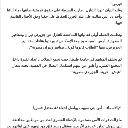
قبرص
“.
وتابع البيان “بهذا التنازل.. جارت السلطة على حقوق تاريخية صانتها دماء آبائنا
وأجدادنا التي سالت على تلك الجزر؛ للحفاظ على حقنا وحق الأجيال القادمة
فيها
.
ونظمت الحملة أولى فعالياتها المناهضة للتنازل عن جزيرتي تيران وصنافير
للسعودية، أمس السبت، بجامعة الإسكندرية، ورددوا هتافات ضد بيع
الجزيرتين، منها “الطلاب قالوها قوية.. صنافير وتيران مصرية
”.
لم يختلف المشهد في جامعة طنطا، حيث تجمع الطلاب بأعداد غفيرة داخل
المجمع الطبي، وأعلنوا عن نيتهم استكمال النضال في القضية، تحت شعار
“عيش
..
حرية.. الجزر دي مصرية
“.
*بالأسماء .. أمن بني سويف يواصل اخفاء 42 معتقل قسريا
ما زالت قوات الأمن مستمرة بالإخفاء القسرى لعدد من مواطنين محافظة
بنى سويف تجاوز عددهم الأربعين معتقل وسط قلق من ذويهم على ابنائهم بعد