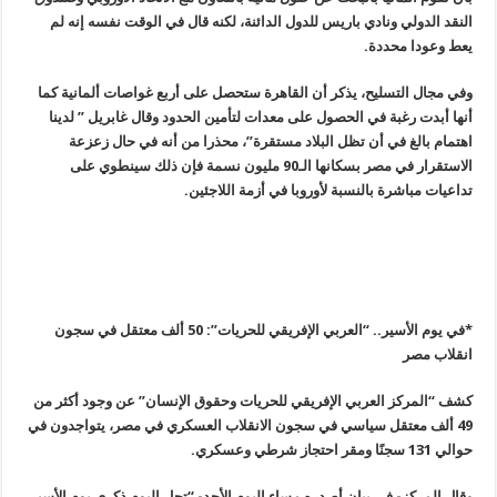
النقد الدولي ونادي باريس للدول الدائنة، لكنه قال في الوقت نفسه إنه لم
يعط وعودا محددة
.
وفي مجال التسليح، يذكر أن القاهرة ستحصل على أربع غواصات ألمانية كما
أنها أبدت رغبة في الحصول على معدات لتأمين الحدود وقال غابريل
”
لدينا
اهتمام بالغ في أن تظل البلاد مستقرة”، محذرا من أنه في حال زعزعة
الاستقرار في مصر بسكانها الـ90 مليون نسمة فإن ذلك سينطوي على
تداعيات مباشرة بالنسبة لأوروبا في أزمة اللاجئين
.
*في يوم الأسير.. “العربي الإفريقي للحريات”: 50 ألف معتقل في سجون
انقلاب مصر
كشف “المركز العربي الإفريقي للحريات وحقوق الإنسان” عن وجود أكثر من
49 ألف معتقل سياسي في سجون الانقلاب العسكري في مصر، يتواجدون في
حوالي 131 سجنًا ومقر احتجاز شرطي وعسكري
.
وقال المركز- في بيان أصدره مساء اليوم الأحد- “تحل اليوم ذكرى يوم الأسير،