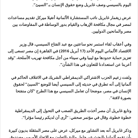
اليوم بالسيسي وصف غابريل وضع حقوق الإنسان بـ”السيئ
“.
عرض زيغمار غابريل نائب المستشارة الألمانية أنغيلا ميركل تقديم مساعدات
لمصر في مجال مكافحة الإرهاب والقيام بدور الوساطة في المفاوضات بين
مصر والمانحين الدوليين
.
وفي أعقاب لقاء استمر نحو ساعتين مع عبد الفتاح السيسي، قال وزير
الاقتصاد الألماني اليوم الأحد (17 أبريل 2016) في القاهرة إن مصر تسعى إلى
تعزيز حماية حدودها مع ليبيا وفي سيناء من أجل مكافحة تهريب الأسلحة، “وقد
أعربنا عن استعدادنا للتعاون في هذا الشأن
“.
ولفت زعيم الحزب الاشتراكي الديمقراطي الشريك في الائتلاف الحاكم في
ألمانيا إلى أنه تطرق في حديثه إلى السيسي أيضا للوضع
“
السيئ” لحقوق
الإنسان في مصر، موضحا أن تعامل السيسي مع هذا الطرح “كان منفتحا
بصورة لافتة
“.
وتابع غابريل أن مصر أخذت الطريق الصعب في التحول إلى الديمقراطية
خطوة خطوة، وقال في مؤتمر صحفي: “أرى أن لديكم رئيسا مؤثرا
“.
وذكر غابريل أنه بعد التشاور مع ميركل، عرض على مصر المثقلة بديون كبيرة
بأن تقوم ألمانيا بالبحث عن حلول مالية بالتعاون مع الاتحاد الأوروبي وصندوق