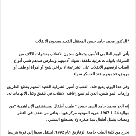
*الدكتور محمد حامد حسن المعتقل القعيد بسجون الانقلاب
يأتي اليوم العالمي للأسير، وتمتلئ سجون الانقلاب بعشرات الآلاف من
الشرفاء باتهامات هزلية ملفقة، تنتهك آدميتهم ويمارس ضدهم شتي أنواع
العذاب لرفضهم الانقلاب على الشرعية، لا يراعي شيخ أو امرأة او طفل أو
مريض، فجميعهم عند العسكر سواء
.
وفي هذا اليوم، يقبع خلف القضبان أسير الشرقية القعيد المتهم بقطع الطريق
وإرهاب المواطنين، الذي لم تمنع إعاقته الانقلاب في تلفيق وكيل الاتهامات له
.
إنه الحر محمد حامد السيد حسن ” طبيب أطفال بمستشفي الإبراهيمية “من
مواليد 24-1-1967 بقرية المهدية مركز ههيا ، يعاني من ضعف في النظر
ومصاب بشلل أطفال منذ صغره ولا يستطيع المشي
.
تخرج من كلية الطب جامعة الزقازيق عام 1992، لينتقل بعدها إلي قرية هربيط