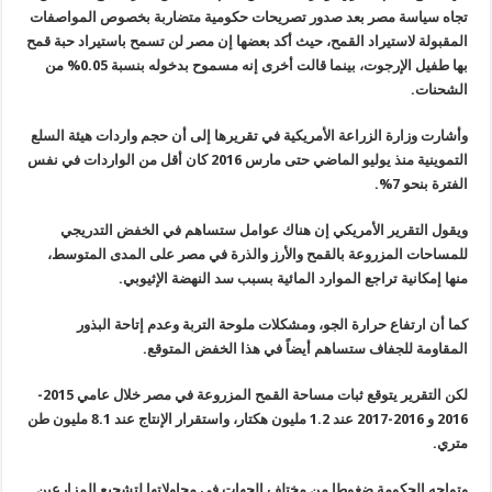
تجاه سياسة مصر بعد صدور تصريحات حكومية متضاربة بخصوص المواصفات
المقبولة لاستيراد القمح، حيث أكد بعضها إن مصر لن تسمح باستيراد حبة قمح
بها طفيل الإرجوت، بينما قالت أخرى إنه مسموح بدخوله بنسبة 0.05% من
الشحنات.
وأشارت وزارة الزراعة الأمريكية في تقريرها إلى أن حجم واردات هيئة السلع
التموينية منذ يوليو الماضي حتى مارس 2016 كان أقل من الواردات في نفس
الفترة بنحو 7%.
ويقول التقرير الأمريكي إن هناك عوامل ستساهم في الخفض التدريجي
للمساحات المزروعة بالقمح والأرز والذرة في مصر على المدى المتوسط،
منها إمكانية تراجع الموارد المائية بسبب سد النهضة الإثيوبي.
كما أن ارتفاع حرارة الجو، ومشكلات ملوحة التربة وعدم إتاحة البذور
المقاومة للجفاف ستساهم أيضاً في هذا الخفض المتوقع.
لكن التقرير يتوقع ثبات مساحة القمح المزروعة في مصر خلال عامي 2015-
2016 و 2016-2017 عند 1.2 مليون هكتار، واستقرار الإنتاج عند 8.1 مليون طن
متري.
وتواجه الحكومة ضغوطا من مختلف الجهات في محاولاتها لتشجيع المزارعين