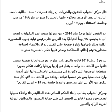
ابريل
قال مركز الشهاب للحقوق والحريات ان رجاء عمارة 17 سنة – طالبة بالصف
الثالث الثانوي الأزهري محكوم عليها بالحبس 8 سنوات بتاريخ 16 مارس،
وجلسة الاستئناف يوم 19 أبريل
تم القبض عليها يوم5 يناير2016 – من منزلها بميت غمر الدقهلية و قضت
النيابة بحبسها 15 يوماً احتياطيًا بعد العرض على رئيس نيابة جنوب المنصورة
الكلية وذلك بإتهامها بإدارة صفحة علي الفيس بو ك والانتماء لجماعة
محظورة”وتم إحالتها للمحاكمة وصدر عليها حكم بالحبس 8 سنوات
بتاريخ 6ابريل 2016 قالت والدتها
:
ان امبارح اتعرضت لحالة نفسية بسبب
قلقها من الامتحانات واصابه بتقل في إديها ورجلها وكانت تتكلم بصورة
متقطعة عرضوها على دكتورة في مستشفى عام وكتبت لها على أدوية
وارتاحت صحيا بس هي نفسيا تعبانة ..وقلقة من الامتحانات لانها كل سنة
بتكون من الأوائل على مدرستها وعندها جلسة يوم 19
–
ابريل القادم
“
ومركز الشهاب يطالب بإلغاء الحكم الصادر ضدد الطالبة رجاء واخلاء سبيلها
لعدم وجود مسوغ قانوني للحبس في ظل حماية الدستور والمواثيق الدولية
لحرية الرأي والتعبير