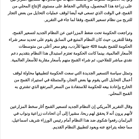
على زراعة هذا المحصول، وبالتالي الحفاظ على مستوى الإنتاج المحلي من
القمح، في الوقت الذي تسعى فيه أيضا لوقف عمليات التحايل من بعض التجار
للتربح من نظام تسعير القمح، وفقا لما جاء في التقرير.
وتراجعت الحكومة تحت ضغط المزراعين عن النظام الجديد لتسعير القمح،
وفقا للتقرير، حيث كان النظام المتبع في السابق يقوم على تحديد سعر شراء
الحكومة للقمح بقيمة 420 جنيها للأردب، وهو سعر أعلى من متوسطات
الأسعار العالمية، بينما كانت الحكومة تعتزم استبدال هذا النظام بتقديم دعم
نقدي مباشر للفلاحين، ثم شراء القمح منهم بأسعار مقاربة للأسعار العالمية.
وتمثل سياسة التسعير الجديدة التي سعت الحكومة لتطبيقها محاولة لوقف
أعمال التحايل التي يقوم بها بعض التجار، والمتمثلة في استيراد القمح من
الخارج وإعادة بيعه للحكومة للاستفادة من السعر المرتفع الذي تشتري به
القمح المحلي.
وقال التقرير الأمريكي إن النظام الجديد لتسعير القمح أثار سخط المزارعين
لأنهم يرون أنه لا يحقق لهم ربحا، مشيرا إلى أن اتحادات زراعية ونواب في
البرلمان رفعوا شكوى ضد هذا النظام أمام رئيس الورزاء شريف اسماعيل،
مما جعله يتراجع عنه ويعود لتطبيق النظام القديم.