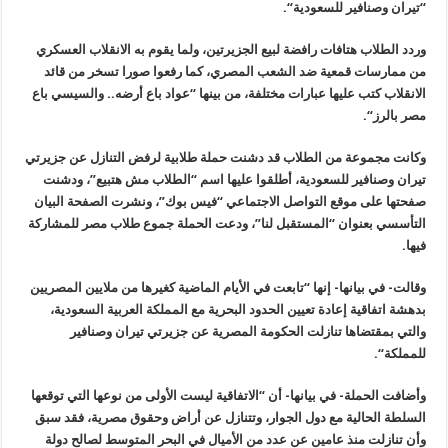
“تيران وصنافير للسعودية
“.
وردد الطلاب هتافات رافضة لبيع الجزيرتين، ولما يقوم به الانقلاب العسكري
من ممارسات قمعية ضد الشعب المصري، كما رفعوا صورا تسخر من قائد
الانقلاب كتب عليها عبارات مختلفة، من بينها “عواد باع أرضه.. والسيسي باع
مصر بالرز
“.
وكانت مجموعة من الطلاب قد دشنت حملة طلابية لرفض التنازل عن جزيرتي
تيران وصنافير للسعودية، أطلقوا عليها اسم “الطلاب مش هتبيع”، ودشنت
صفحتها على موقع التواصل الاجتماعي “فيس بوك”، ونشرت الصفحة البيان
التأسسي بعنوان “المستقبل لنا”، ودعت الحملة جموع طلاب مصر للمشاركة
فيها
.
وقالت- في بيانها- إنها “تابعت في الأيام الماضية كغيرها من ملايين المصريين
بدهشة اتفاقية إعادة تعيين الحدود البحرية مع المملكة العربية السعودية،
والتي بمقتضاها تنازلت الحكومة المصرية عن جزيرتي تيران وصنافير
للمملكة
“.
وأضافت الحملة- في بيانها- أن “اﻻتفاقية ليست الأولى من نوعها التي توقعها
السلطة الحالية مع دول الجوار، وتتنازل عن أراض وحقوق مصرية، فقد سبق
وأن تنازلت منذ عامين عن عدد من الأميال في البحر المتوسط لصالح دولة