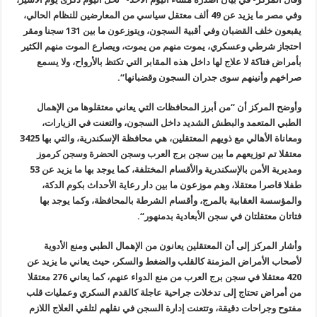
وفي مصر ما يزيد عن 49 ألف معتقل سياسي من المعارضين للنظام الحالي،
يقبعون خلف القضبان وفي أقبية السجون، ويتوزعون ما بين 131 سجنا ومقر
احتجاز شرطي وعسكري، يموت منهم من يموت، ويصارع الموت منهم الكثير
بأمراض فتاكة لا علاج لها داخل هذه المقابر التي تكتظ بالأرواح، ولا يسمع
صراخهم وأنينهم سوى جدران السجون وقضبانها
“.
وأوضح المركز أن “من أبرز المحافظات التي يعاني معتقلوها من الإهمال
الطبي المتعمد والبطش الشديد داخل السجون، والتعنت في الزيارات،
ومعاناة الأهالي مع ذويهم المعتقلين، هي محافظة الإسكندرية، والتي بها 3425
معتقلا تم توزيعهم ما بين سجن برج العرب وسجن الحضرة وسجن كرموز
ومديرية الأمن بالإسكندرية والأقسام المختلفة، كما يوجد بها ما يزيد عن 53
طفلا قاصرا معتقلا، وهم موزعون ما بين دار رعاية الأحداث بكوم الدكة،
والمؤسسة العقابية بالمرج، وأقسام الشرطة بالمحافظة، وكما يوجد بها
فتاتان معتقلتان في سجن الأبعادية بدمنهور
“.
وأشار المركز إلى أن المعتقلين يعانون من الإهمال الطبي ومنع الأدوية
لأصحاب الأمراض المزمنة كالقلب والضغط والسكر، حيث يعاني ما يزيد عن
420 معتقلا في سجن برج العرب من منع الدواء عنهم، كما يعاني 276 معتقلا
من أمراض تحتاج إلى تدخلات جراحية عاجلة كالقدم السكري وعمليات قلب
مفتوح وجراحات دقيقة، وتتعنت إدارة السجن في نقلهم لتلقي العلاج اللازم