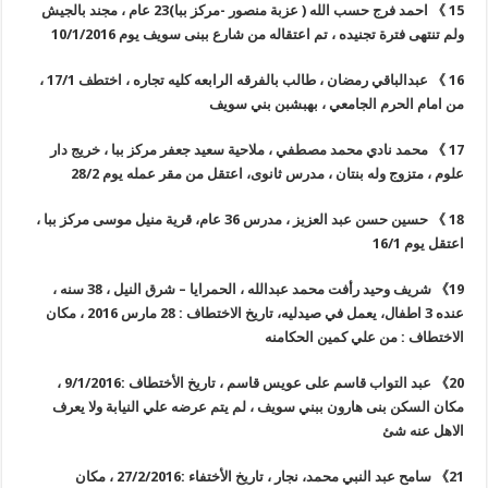
15
》
احمد فرج حسب الله ( عزبة منصور -مركز ببا)
23
عام ، مجند بالجيش
ولم تنتهى فترة تجنيده ، تم اعتقاله من شارع ببنى سويف يوم 10/1/2016
16
》
عبدالباقي رمضان ، طالب بالفرقه الرابعه كليه تجاره ، اختطف 17/1 ،
من امام الحرم الجامعي ، بهبشبن بني سويف
17
》
محمد نادي محمد مصطفي ، ملاحية سعيد جعفر مركز ببا ، خريج دار
علوم ، متزوج وله بنتان ، مدرس ثانوى، اعتقل من مقر عمله يوم 28/2
18
》
حسين حسن عبد العزيز ، مدرس 36 عام، قرية منيل موسى مركز ببا ،
اعتقل يوم 16/1
19
》
شريف وحيد رأفت محمد عبدالله ، الحمرايا – شرق النيل ، 38 سنه ،
عنده 3 اطفال، يعمل في صيدليه، تاريخ الاختطاف : 28 مارس 2016 ، مكان
الاختطاف : من علي كمين الحكامنه
20
》
عبد التواب قاسم على عويس قاسم ، تاريخ اﻷختطاف :9/1/2016 ،
مكان السكن بنى هارون ببني سويف ، لم يتم عرضه علي النيابة ولا يعرف
الاهل عنه شئ
21
》
سامح عبد النبي محمد، نجار ، تاريخ اﻷختفاء :27/2/2016 ، مكان