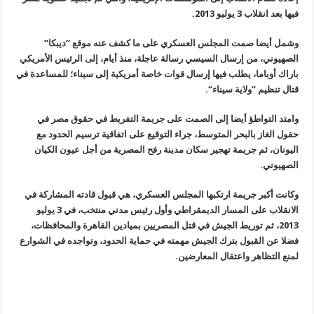
فيها بعد انقلاب 3 يوليو 2013
.
وشمل أيضا صمت المجلس العسكري على ما كشف عنه موقع “ديبكا”
الصهيوني، من إرسال السيسي رسالة عاجلة، منذ أيام، إلى الرئيس الأمريكي
باراك أوباما، يطلب فيها إرسال قوات خاصة أمريكية إلى سيناء؛ للمساعدة في
قتال تنظيم
“
ولاية سيناء
“.
وامتد التواطؤ أيضا إلى الصمت على جريمة التفريط في حقوق مصر في
حقول الغاز بالبحر المتوسط، جراء التوقيع على اتفاقية ترسيم الحدود مع
اليونان، ثم جريمة تهجير سكان مدينة رفح المصرية من أجل عيون الكيان
الصهيوني
.
وكانت أكبر جريمة ارتكبها المجلس العسكري، هي قبول قادته المشاركة في
الانقلاب على المسار الديمقراطي وأول رئيس مدني منتخب، في 3 يوليو
2013، ثم توريط الجيش في قتل المصريين بميادين القاهرة والمحافظات،
فضلا عن القبول بترك الجيش مهمته في حماية الحدود، وتواجده في الشوارع
لمنع التظاهر واعتقال المعارضين
.