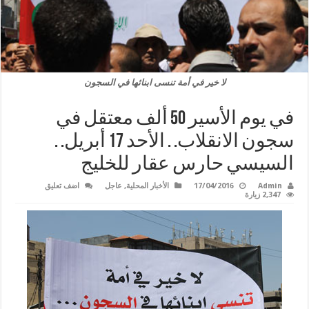
لا خير في أمة تنسى ابنائها في السجون
في يوم الأسير 50 ألف معتقل في
سجون الانقلاب. . الأحد 17 أبريل. .
السيسي حارس عقار للخليج
Admin
17/04/2016
الأخبار المحلية
,
عاجل
اضف تعليق
2,347 زيارة