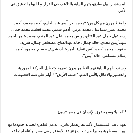
المستشار نبيل صادق، يتهم النيابة بالتلاعب في القرار وطالبوا بالتحقيق في
الأمر
.
والمتظاهرون هم كل من: “محمد بدر، آسر عبد الحليم، أحمد محمد، أحمد
محمد، عمر إسماعيل، محمد عربي، أدهم سمير، محمد قطب، محمد جمال،
إسماعيل جمال عبد الفتاح، يونس محمد، على عبد المنعم، محمد عامر، أحمد
سيد،أيمن مجدي، خالد جمال، خالد عبدالفتاح، مصطفى جمال، شريف
صفوت، محمد أحمد، أنس عطية، أمير خالد، شريف حسام، محمود أحمد،
إسلام مصطفى، خالد أيمن
“.
وأسندت لهم النيابة تهم التظاهر بدون تصريح وتعطيل الحركة المرورية
والتجمهر والإخلال بالأمن العام. “جمعة الأرض” 4 أيام علي ذمة التحقيقات
*ألمانيا: وضع حقوق الإنسان في مصر “سيئ
”
تعهد نائب المستشار الألمانية زيغمار غابريل بدعم القاهرة لحماية حدودها مع
ليبيا المضطربة محذرا من تبعات زعزعة الاستقرار في مصر. وأثناء اجتماعه