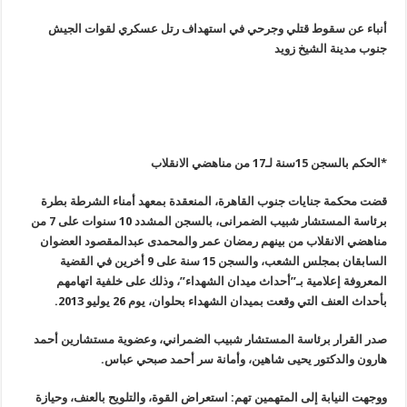
أنباء عن سقوط قتلي وجرحي في استهداف رتل عسكري لقوات الجيش
جنوب مدينة الشيخ زويد
*الحكم بالسجن 15سنة لـ17 من مناهضي الانقلاب
قضت محكمة جنايات جنوب القاهرة، المنعقدة بمعهد أمناء الشرطة بطرة
برئاسة المستشار شبيب الضمرانى، بالسجن المشدد 10 سنوات على 7 من
مناهضي الانقلاب من بينهم رمضان عمر والمحمدى عبدالمقصود العضوان
السابقان بمجلس الشعب، والسجن 15 سنة على 9 أخرين في القضية
المعروفة إعلامية بـ”أحداث ميدان الشهداء”، وذلك على خلفية اتهامهم
بأحداث العنف التي وقعت بميدان الشهداء بحلوان، يوم 26 يوليو 2013
.
صدر القرار برئاسة المستشار شبيب الضمراني، وعضوية مستشارين أحمد
هارون والدكتور يحيى شاهين، وأمانة سر أحمد صبحي عباس
.
ووجهت النيابة إلى المتهمين تهم: استعراض القوة، والتلويح بالعنف، وحيازة