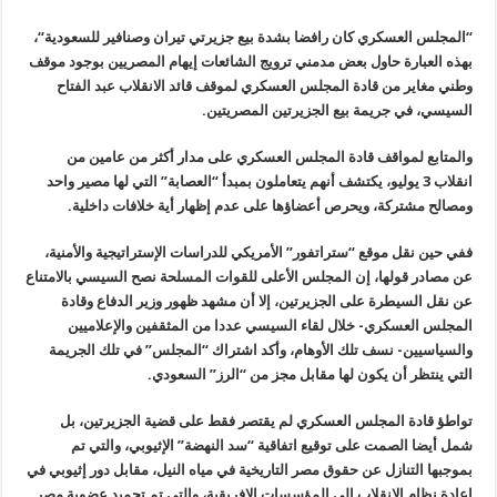
“
المجلس العسكري كان رافضا بشدة بيع جزيرتي تيران وصنافير للسعودية
“
،
بهذه العبارة حاول بعض مدمني ترويج الشائعات إيهام المصريين بوجود موقف
وطني مغاير من قادة المجلس العسكري لموقف قائد الانقلاب عبد الفتاح
السيسي، في جريمة بيع الجزيرتين المصريتين
.
والمتابع لمواقف قادة المجلس العسكري على مدار أكثر من عامين من
انقلاب 3 يوليو، يكتشف أنهم يتعاملون بمبدأ “العصابة” التي لها مصير واحد
ومصالح مشتركة، ويحرص أعضاؤها على عدم إظهار أية خلافات داخلية
.
ففي حين نقل موقع “ستراتفور” الأمريكي للدراسات الإستراتيجية والأمنية،
عن مصادر قولها، إن المجلس الأعلى للقوات المسلحة نصح السيسي بالامتناع
عن نقل السيطرة على الجزيرتين، إلا أن مشهد ظهور وزير الدفاع وقادة
المجلس العسكري- خلال لقاء السيسي عددا من المثقفين والإعلاميين
والسياسيين- نسف تلك الأوهام، وأكد اشتراك “المجلس” في تلك الجريمة
التي ينتظر أن يكون لها مقابل مجز من “الرز” السعودي
.
تواطؤ قادة المجلس العسكري لم يقتصر فقط على قضية الجزيرتين، بل
شمل أيضا الصمت على توقيع اتفاقية “سد النهضة” الإثيوبي، والتي تم
بموجبها التنازل عن حقوق مصر التاريخية في مياه النيل، مقابل دور إثيوبي في
إعادة نظام الانقلاب إلى المؤسسات الإفريقية، والتي تم تجميد عضوية مصر